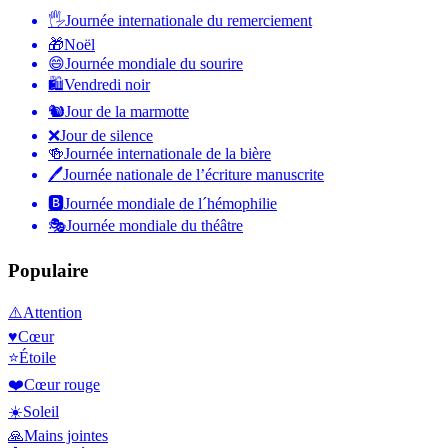
🖐
Journée internationale du remerciement
🎁
Noël
😄
Journée mondiale du sourire
🛍
Vendredi noir
🐿
Jour de la marmotte
❌
Jour de silence
🍻
Journée internationale de la bière
🖊
Journée nationale de l’écriture manuscrite
🅱️
Journée mondiale de l´hémophilie
🎭
Journée mondiale du théâtre
Populaire
⚠️
Attention
♥️
Cœur
⭐
Étoile
❤️
Cœur rouge
☀️
Soleil
🙏
Mains jointes