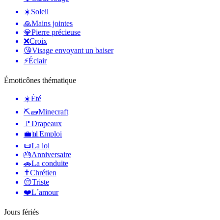
☀️
Soleil
🙏
Mains jointes
💎
Pierre précieuse
❌
Croix
😘
Visage envoyant un baiser
⚡
Éclair
Émoticônes thématique
☀️
Été
⛏🧱
Minecraft
🚩
Drapeaux
💼📊
Emploi
📜
La loi
🎂
Anniversaire
🚗
La conduite
✝️
Chrétien
😔
Triste
❤️
L´amour
Jours fériés