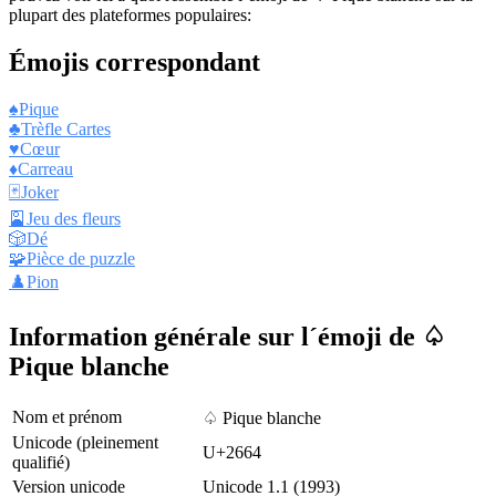
plupart des plateformes populaires:
Émojis correspondant
♠️
Pique
♣️
Trèfle Cartes
♥️
Cœur
♦️
Carreau
🃏
Joker
🎴
Jeu des fleurs
🎲
Dé
🧩
Pièce de puzzle
♟️
Pion
Information générale sur l´émoji de ♤
Pique blanche
Nom et prénom
♤ Pique blanche
Unicode (pleinement
U+2664
qualifié)
Version unicode
Unicode 1.1 (1993)