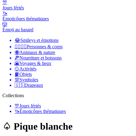
🎊
Jours fériés
🦄
Émoticônes thématiques
🎲
Émoji au hasard
😂
Smileys et émotions
👩‍❤️‍💋‍👨
Personnes & corps
🐝
Animaux & nature
🍕
Nourriture et boissons
🌇
Voyages & lieux
🥎
Activités
📙
Objets
💯
Symboles
🇺🇸
Drapeaux
Collections
🎊
Jours fériés
🦄
Émoticônes thématiques
♤ Pique blanche