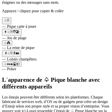
énigmes ou des messages sans mots.
Appuyez / cliquez pour copier & coller
♤🃏
— Pique carte à jouer
👩♤🃏🧑🏖️
— Jeu de plage
♤👸
— La reine de pique
👴♤🃏👵🏡
— Loisirs champêtres
♤♥♦♣🎴💵
— Poker
L´apparence de ♤ Pique blanche avec
différents appareils
Les émojis peuvent être différents selon les plateformes. Chaque
fabricant de services web, d’OS ou de gadgets peut créer un design
d’Emoji selon son propre style et sa propre vision d’entreprise. Vous
pouvez voir ici à quoi ressemble l´émoji de ♤ Pique blanche sur la