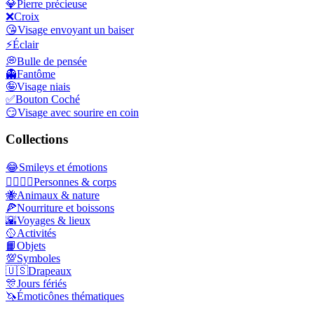
💎
Pierre précieuse
❌
Croix
😘
Visage envoyant un baiser
⚡
Éclair
💭
Bulle de pensée
👻
Fantôme
🤪
Visage niais
✅
Bouton Coché
😏
Visage avec sourire en coin
Collections
😂
Smileys et émotions
👩‍❤️‍💋‍👨
Personnes & corps
🐝
Animaux & nature
🍕
Nourriture et boissons
🌇
Voyages & lieux
🥎
Activités
📙
Objets
💯
Symboles
🇺🇸
Drapeaux
🎊
Jours fériés
🦄
Émoticônes thématiques