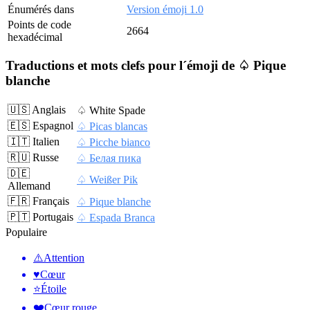
Énumérés dans
Version émoji 1.0
Points de code
2664
hexadécimal
Traductions et mots clefs pour l´émoji de ♤ Pique
blanche
🇺🇸 Anglais
♤ White Spade
🇪🇸 Espagnol
♤ Picas blancas
🇮🇹 Italien
♤ Picche bianco
🇷🇺 Russe
♤ Белая пика
🇩🇪
♤ Weißer Pik
Allemand
🇫🇷 Français
♤ Pique blanche
🇵🇹 Portugais
♤ Espada Branca
Populaire
⚠️
Attention
♥️
Cœur
⭐
Étoile
❤️
Cœur rouge