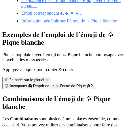
L´apparence de ♤ Pique blanche Emoji avec différents
appareils
Émoji correspondant ♠️, ♣️, ♥️, ♦️…
Information générale sur l´émoji de ♤ Pique blanche
Exemples de l´emploi de l´émoji de ♤
Pique blanche
Phrase populaire avec l´émoji de ♤ Pique blanche pour usage avec
le web et les messageries:
Appuyez / cliquez pour copier & coller
💵 Je parie sur le pique! ♤
😏 Invoquons 👻 l’esprit de La ♤ Dame de Pique 👸?
Combinaisons de l´émoji de ♤ Pique
blanche
Les
Combinaisons
sont plusiers émojis placés ensemble, comme
ceci: ♤🃏. Vous pouvez utiliser des combinaisons pour faire des