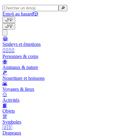
🔎
Émoji au hasard
🎲
🌙
💡
🌙
💡
😂
Smileys et émotions
👩‍❤️‍💋‍👨
Personnes & corps
🐝
Animaux & nature
🍕
Nourriture et boissons
🌇
Voyages & lieux
🥎
Activités
📙
Objets
💯
Symboles
🇺🇸
Drapeaux