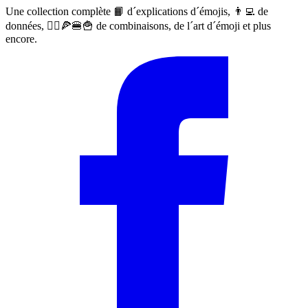
Une collection complète 📙 d´explications d´émojis, 👨‍💻 de
données, 🙅‍♀️🍕🍔🍟 de combinaisons, de l´art d´émoji et plus
encore.