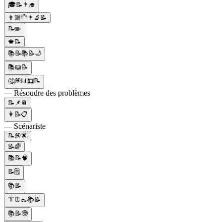
🎓📝👨‍🎓
👨🏼‍🦳👨‍🔬📝
📝✏️
🍁📝
📚📝📚📝🌙
📚📖📝
🤔💭📊🧮📝
— Résoudre des problèmes
📝📌📎
👩📝📋
— Scénariste
📝💭🌟
📝🌈
📚📝🧠
📝🗒️
📚📝
👔👖👞📚📝
📚📝🤓