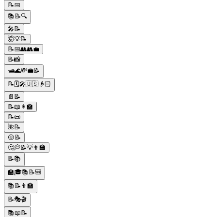
📝📅
📚📝🔍
🎤📝
🤯💡📝
📝📅👥👥💼
📝📸
🛥️🌊💸💼📝
📝🗓🎤🇺🇸👴🏻
📄📝
📝📖👩‍🏫
📝📜
🌺📝
😖📝
🤔💭📝💡👨‍🏫
📝📚
🏫🎓📚📝🎒
📚📝👨‍🏫
📝🎭🎬
📚📖📝