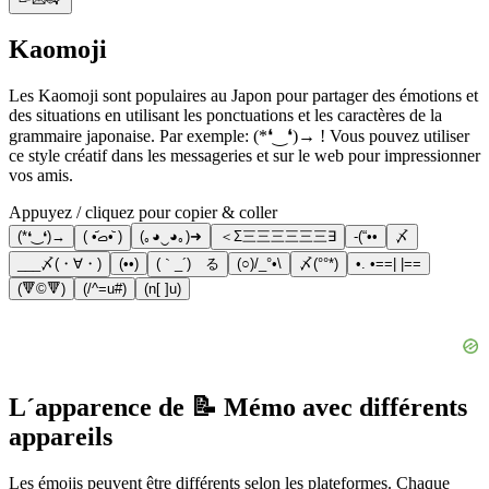
Kaomoji
Les Kaomoji sont populaires au Japon pour partager des émotions et
des situations en utilisant les ponctuations et les caractères de la
grammaire japonaise. Par exemple: (*❛‿❛)→ ! Vous pouvez utiliser
ce style créatif dans les messageries et sur le web pour impressionner
vos amis.
Appuyez / cliquez pour copier & coller
(*❛‿❛)→
( •᷄ࡇ•᷅ )
(｡◕‿◕｡)➜
＜Σ三三三三三三∃
-(“••
〆
___〆(・∀・)
(••)
(｀_´)ゞる
(○)/_°•\
〆(°°*)
•. •==| |==
(🔻©🔻)
(/^=u#)
(n[ ]u)
L´apparence de 📝 Mémo avec différents
appareils
Les émojis peuvent être différents selon les plateformes. Chaque