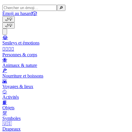
🔎
Émoji au hasard
🎲
🌙
💡
🌙
💡
😂
Smileys et émotions
👩‍❤️‍💋‍👨
Personnes & corps
🐝
Animaux & nature
🍕
Nourriture et boissons
🌇
Voyages & lieux
🥎
Activités
📙
Objets
💯
Symboles
🇺🇸
Drapeaux