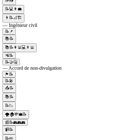
📝📤
📝💻👩‍💼
👨📝📐🏗
— Ingénieur civil
📝📌
📚📝
📚📝👩‍💻💻👨‍💻
🛂📝
📝🤝🤐
— Accord de non-divulgation
🏴󠁧󠁢󠁳󠁣󠁴󠁿📝
📝🎤
📤📝
📚📝
📝📉
🌪️🏠💸💼📝
📰📝👥👥👥
📹📝
📝✏️