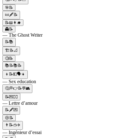
🎯📝
📜🖋️📝
📝📖👩‍🎓
👻📝
— The Ghost Writer
📝📚
🏗️📝📐
🧐📝
📚📝📚📝
👦📝💵🗣👧
— Sex education
🤔💭👉📝💬👥
📝💌❤️‍🔥
— Lettre d’amour
📝🖋️💌
😢📝
👨📝🥽✈️
— Ingénieur d’essai