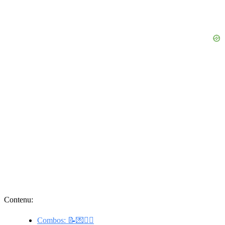
Contenu:
Combos: 📝💌❤️‍🔥