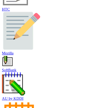
HTC
Mozilla
SoftBank
AU by KDDI