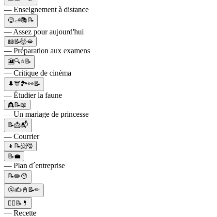
— Enseignement à distance
😉🫸📚📝
— Assez pour aujourd'hui
📖📝🤯🫦
— Préparation aux examens
🎦🔍⭐📝
— Critique de cinéma
🌲🫎🏞👀📝
— Étudier la faune
👸📝📖
— Un mariage de princesse
📝📩📬
— Courrier
👦📝📨🎅
📝💼
— Plan d´entreprise
📝✏️😯
🤬✍📓📝✏
👩‍⚕️📝💊
— Recette