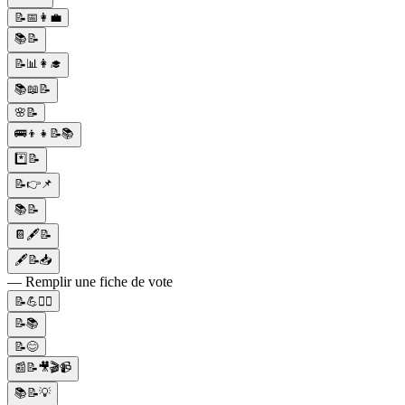
📝📅👩‍💼
📚📝
📝📊👩‍🎓
📚📖📝
🌸📝
🚌👦👧📝📚
*️⃣📝
📝👉📌
📚📝
📔🖋️📝
🖋📝📥
— Remplir une fiche de vote
📝💪🏋️‍♀️
📝📚
📝😊
📰📝🎥🎬📹
📚📝💡