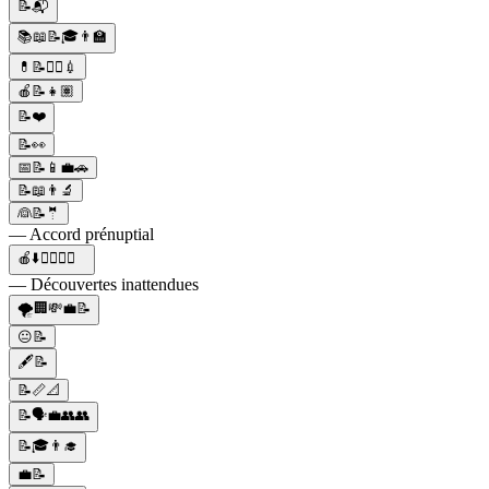
📝📬
📚📖📝🎓👨‍🏫
💊📝👨‍⚕️💉
🍎📝👧🏽
📝❤️
📝👀
📅📝📱💼🚗
📝📖👨‍🔬
👰📝🤵
— Accord prénuptial
🍎⬇️😵‍💫🤔📝
— Découvertes inattendues
🌪️🏢💸💼📝
😐📝
🖋️📝
📝📏📐
📝🗣️💼👥👥
📝🎓👨‍🎓
💼📝