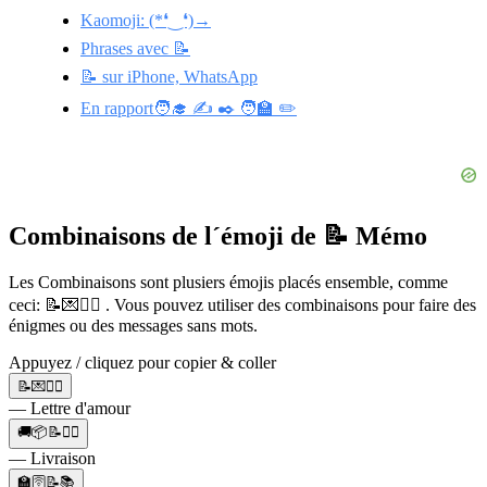
Kaomoji: (*❛‿❛)→
Phrases avec 📝
📝 sur iPhone, WhatsApp
En rapport🧑‍🎓 ✍️ ✒️ 🧑‍🏫 ✏️
Combinaisons de l´émoji de 📝 Mémo
Les Combinaisons sont plusiers émojis placés ensemble, comme
ceci: 📝💌❤️‍🔥 . Vous pouvez utiliser des combinaisons pour faire des
énigmes ou des messages sans mots.
Appuyez / cliquez pour copier & coller
📝💌❤️‍🔥
— Lettre d'amour
🚚📦📝🚶‍♂️
— Livraison
🏫🛜📝📚