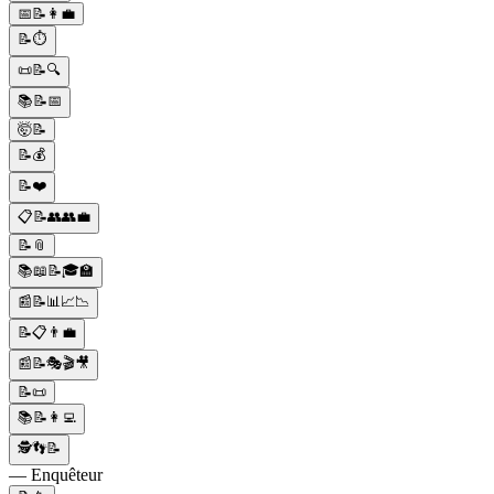
📅📝👩‍💼
📝⏱️
📜📝🔍
📚📝📅
🤯📝
📝💰
📝❤️
📋📝👥👥💼
📝📎
📚📖📝🎓🏫
📰📝📊📈📉
📝📋👨‍💼
📰📝🎭🎬🎥
📝📜
📚📝👩‍💻
🕵👣📝
— Enquêteur