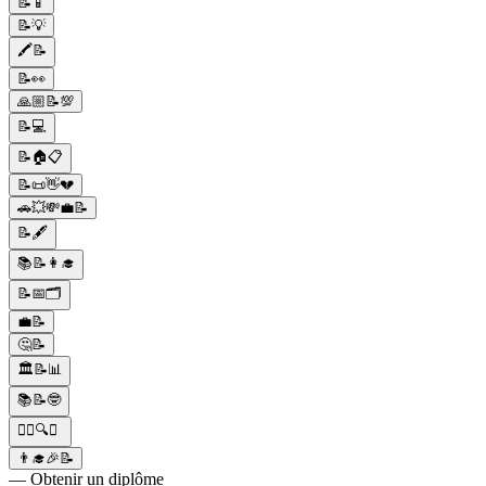
📝📱
📝💡
🖍️📝
📝👀
🙏🏼📝💯
📝💻
📝🏠📋
📝📜👋💔
🚗💥💸💼📝
📝🖋️
📚📝👩‍🎓
📝📅🗂️
💼📝
🤔📝
🏛️📝📊
📚📝🤓
🕵️‍♀️🔍📝
👨‍🎓🎉📝
— Obtenir un diplôme