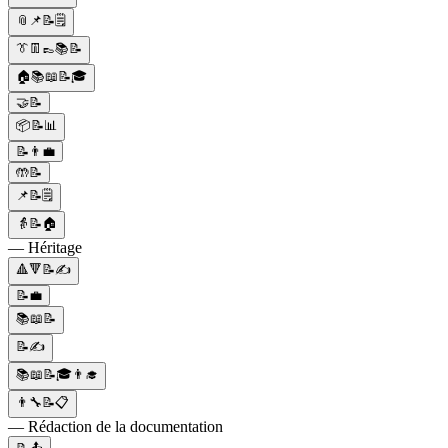
📎📌📝🗒️
👔👖👞📚📝
🏠📚📖📝🎓
🤝📝
📦📝📊
📝👨‍💼
🤲📝
📌📝🗒️
👵📝🏠
— Héritage
🔺🔻📝✍
📝💼
📚📖📝
📝✍️
📚📖📝🎓👨‍🎓
👨‍🔧📝📋
— Rédaction de la documentation