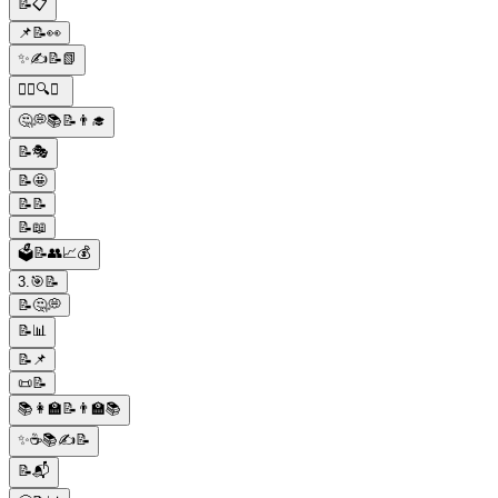
📝📋
📌📝👀
✨✍📝📗
🕵️‍♂️🔍📝
🤔💭📚📝👨‍🎓
📝🎭
📝🤩
📝📝
📝📖
🗳️📝👥📈💰
3.🎯📝
📝🤔💭
📝📊
📝📌
📜📝
📚👩‍🏫📝👨‍🏫📚
✨☕📚✍📝
📝📬