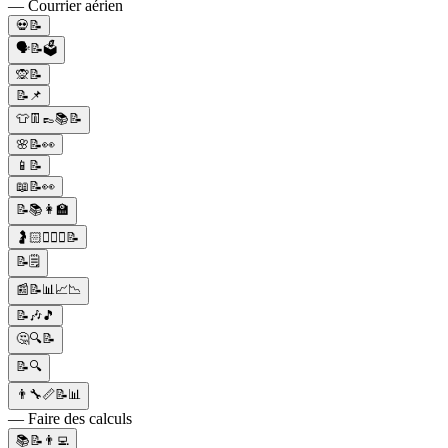
— Courrier aérien
💀📝
🗣📝🗳
🙊📝
📝📌
👕👖👞📚📝
🌸📝👀
📱📝
📖📝👀
📝📚👩‍🏫
🤰🏻👩🏻‍⚕️📝
📝🗒️
📰📝📊📈📉
📝🎶🎵
🤔🔍📝
📝🔍
👨‍🔧📏📝📊
— Faire des calculs
📚📝👨‍💻