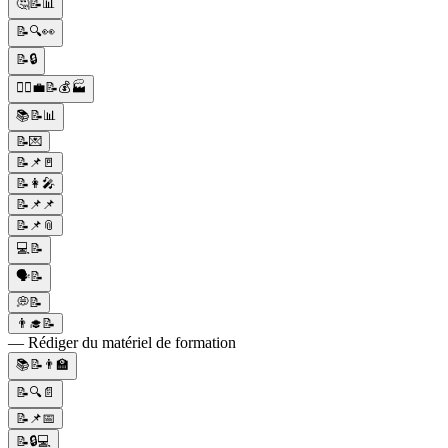
🤔📝📊
📝🔍👀
📝🔒
👷‍♂️💼📝💰🏭
📚📝📊
📝💌
📝📌🚪
📝👩‍🎤
📝📌📌
📝📌📎
💻📝
🗣️📝
💭📝
👨‍🎓📝
— Rédiger du matériel de formation
📚📝👨‍🏫
📝🔍📄
📝📌📅
📝🔒💻