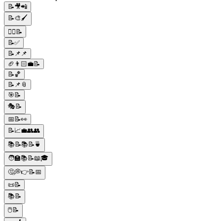
📝🎥📲
📝🎨🖌️
🙎‍♀️📝
📝✅
📝📌📌
🏈👨🏻‍💼📝
📝🏀
📝📌📎
🎯📝
🎭📝
📅📝👀
📝📈💼👥👥
📚📝📚📝🍵
🧑‍🏫📚📝📖🎓
🤔💭👉📝📅
📜📝
📚📝
🖱️📝