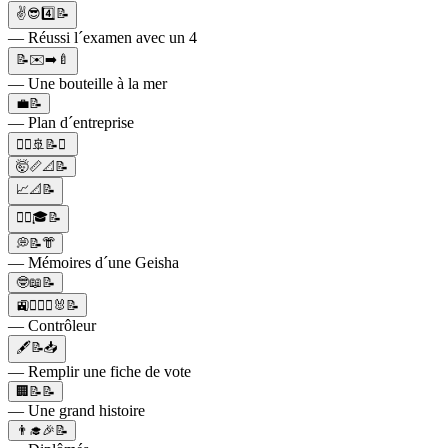
✌😎4️⃣📝
— Réussi l´examen avec un 4
📝✉️➡️🍼
— Une bouteille à la mer
💼📝
— Plan d´entreprise
👷‍♀️🚢📝⚓
🤯📏📐📝
📈📐📝
👨‍✈️🎓📝
💭📝👘
— Mémoires d´une Geisha
🤓📖📝
🚉👨🏻‍✈️🐰📝
— Contrôleur
🖋📝📥
— Remplir une fiche de vote
🏢📝📝
— Une grand histoire
👨‍🎓🎉📝