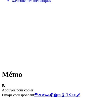
🦄
Émoticônes thématiques
Mémo
📝
Appuyez pour copier
Émojis correspondant
🧑‍🎓
✍️
✒️
🧑‍🏫
✏️
🧾
📑
👓
®️
🖋️