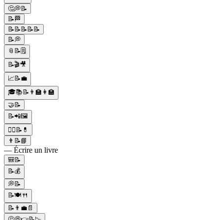
🤔💭📝
📝🏁
📝📝📝📝📝
📝💭
📎📝🗒️
📝🎬🎥
📈📝💼
🎓📚📝👨‍🏫👩‍🏫
🤝📝
📝📲🖼
👩‍⚕️📝💊
👨📝📘
— Écrire un livre
🎒📝
📝💰
💭📝
📝🍽️🍴
📝👨‍💼📄
🤔💭👉📝📉