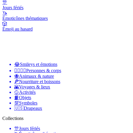
🎊
Jours fériés
🦄
Émoticônes thématiques
🎲
Émoji au hasard
😂
Smileys et émotions
👩‍❤️‍💋‍👨
Personnes & corps
🐝
Animaux & nature
🍕
Nourriture et boissons
🌇
Voyages & lieux
🥎
Activités
📙
Objets
💯
Symboles
🇺🇸
Drapeaux
Collections
🎊
Jours fériés