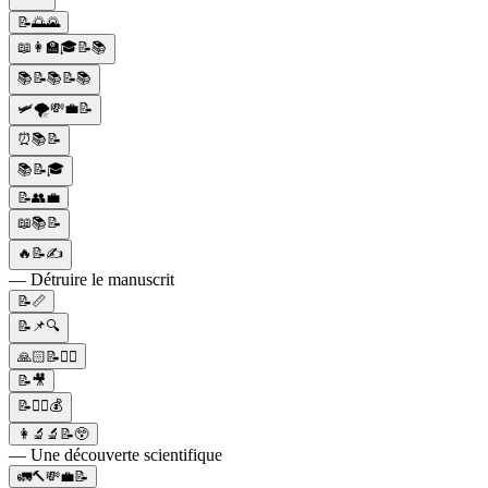
📝🌅🌄
📖👩‍🏫🎓📝📚
📚📝📚📝📚
🛩️🌪️💸💼📝
⏰📚📝
📚📝🎓
📝👥💼
📖📚📝
🔥📝✍
— Détruire le manuscrit
📝📏
📝📌🔍
🙏🏻📝✍🏻
📝🎥
📝👨‍⚖️💰
👩‍🔬🔬📝😲
— Une découverte scientifique
🚛🔨💸💼📝