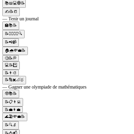
📚📖💻🌐📝
✍📝📒
— Tenir un journal
🏫📚📝
📝👨‍⚖️👩‍⚖️🔍
📝📲📹
🏠🌧️💸💼📝
🧐📝💭
💻📝*️⃣
📝👨‍🎨
📝🔢✖️📐🥇
— Gagner une olympiade de mathématiques
🤓📚📝
📝📋👨‍💻
📝💼👩‍💼
🌊🏖️💸💼📝
📝🔍🔬
📝📩📬