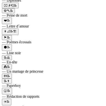
— Diplômés
👮‍♂️👴📮📝
💀🔨📝
— Peine de mort
❤️📝
— Lettre d´amour
👩📐📝🏗
🏴󠁧󠁢󠁳󠁣󠁴󠁿📝
— Poèmes écossais
⚫📝
— Liste noir
📝🙇
— En-tête
👸📝
— Un mariage de princesse
👬📝
📝👨
— Paperboy
🕟📝
— Rédaction de rapports
✈️📝