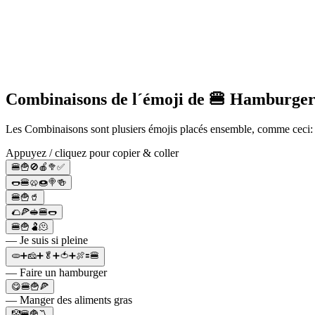
Combinaisons de l´émoji de 🍔 Hamburge
Les Combinaisons sont plusiers émojis placés ensemble, comme ceci:
Appuyez / cliquez pour copier & coller
🍔🍟🚫🍎🥦✅
🌭🍔🥨🍩🍭🍻
🍔🍟🥤
🌮🍕🥪🍔🌭
🍔🍟🫃🫠
— Je suis si pleine
🫓➕🧀➕🥬➕🍅➕🍖🟰🍔
— Faire un hamburger
😋🍔🍟🍕
— Manger des aliments gras
🤡🍔🍟〽️