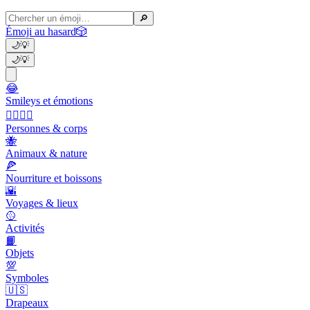
🔎
Émoji au hasard
🎲
🌙
💡
🌙
💡
😂
Smileys et émotions
👩‍❤️‍💋‍👨
Personnes & corps
🐝
Animaux & nature
🍕
Nourriture et boissons
🌇
Voyages & lieux
🥎
Activités
📙
Objets
💯
Symboles
🇺🇸
Drapeaux