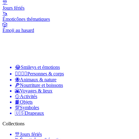
🎊
Jours fériés
🦄
Émoticônes thématiques
🎲
Émoji au hasard
😂
Smileys et émotions
👩‍❤️‍💋‍👨
Personnes & corps
🐝
Animaux & nature
🍕
Nourriture et boissons
🌇
Voyages & lieux
🥎
Activités
📙
Objets
💯
Symboles
🇺🇸
Drapeaux
Collections
🎊
Jours fériés