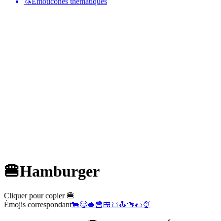
🦄
Émoticônes thématiques
🍔
Hamburger
Cliquer pour copier 🍔
Émojis correspondant
🐄
😋
🥪
🍟
🍱
🍞
🍝
🍻
🌮
🍨