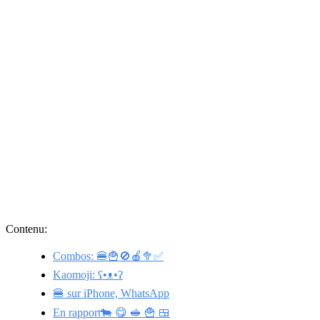
Contenu:
Combos: 🍔🍟🚫🍎🥦✅
Kaomoji: ʕ•ᴥ•ʔ
🍔 sur iPhone, WhatsApp
En rapport🐄 😋 🥪 🍟 🍱