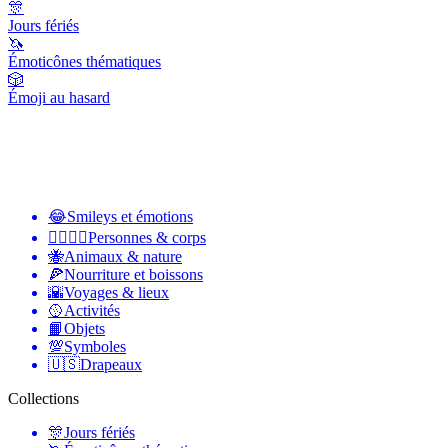
🎊
Jours fériés
🦄
Émoticônes thématiques
🎲
Émoji au hasard
😂
Smileys et émotions
👩‍❤️‍💋‍👨
Personnes & corps
🐝
Animaux & nature
🍕
Nourriture et boissons
🌇
Voyages & lieux
🥎
Activités
📙
Objets
💯
Symboles
🇺🇸
Drapeaux
Collections
🎊
Jours fériés