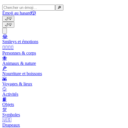
🔎
Émoji au hasard
🎲
🌙
💡
🌙
💡
😂
Smileys et émotions
👩‍❤️‍💋‍👨
Personnes & corps
🐝
Animaux & nature
🍕
Nourriture et boissons
🌇
Voyages & lieux
🥎
Activités
📙
Objets
💯
Symboles
🇺🇸
Drapeaux