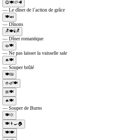
😋🍽️🥔🥩
— Le dîner de l´action de grâce
🍽️🍛
— Dînons
🪑🍽️🕯️🪑
— Dîner romantique
🧽🍽️
— Ne pas laisser la vaisselle sale
🔥🍽️
— Souper brûlé
🍽️🍱
🍚🌿🍽️
🎀🍽️
🔥🍽️
— Souper de Burns
🍽️🍲
🍽️👨‍🍳🏠
🍽️🍽️