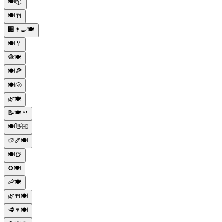
🍽️📦
🍽️🍴
🏢👨‍🍳🍽️
🍽️🥄
🧶🍽️
🍽️🍕
🍽️🐚
🌿🍽️
📝🍽️🍴
🍽️👋🏻
🥔🍤🍽️
🍽️🍺
♻️🍽️
🦐🍽️
🌿🍴🍽️
🥩🍷🍽️