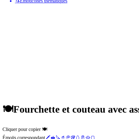
🦄
Émoticônes thématiques
🍽️
Fourchette et couteau avec ass
Cliquer pour copier 🍽️
Émojis correspondant
🗡️
🥪
🔪
🥤
🥏
🥡
🥚
🥛
🥘
🍞