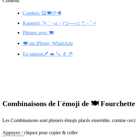
Contenu:
Combos: 😋🍽️🥔🥩
Kaomoji: ╰( ´・ω・)つ──☆ *:・ﾟ✧
Phrases avec 🍽️
🍽️ sur iPhone, WhatsApp
En rapport🗡️ 🥪 🔪 🥤 🥏
Combinaisons de l´émoji de 🍽️ Fourchette 
Les Combinaisons sont plusiers émojis placés ensemble, comme ceci: 
Appuyez / cliquez pour copier & coller