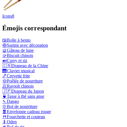
Icons8
Émojis correspondant
🍱
Boîte à bento
🍥
Surimi avec décoration
🥮
Gâteau de lune
🥠
Biscuit chinois
🍛
Curry et riz
🇨🇳
Drapeau de la Chine
🎹
Clavier musical
🍤
Crevette frite
🥘
Poêlée de nourriture
🥟
Ravioli chinois
🇯🇵
Drapeau du Japon
🍵
Tasse à thé sans anse
🍡
Dango
🍲
Bol de nourriture
🧧
Enveloppe cadeau rouge
🍴
Fourchette et couteau
🍢
Oden
🍚
Bol de riz