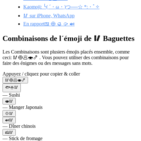
Kaomoji: ╰( ´・ω・)つ──☆ *:・ﾟ✧
🥢 sur iPhone, WhatsApp
En rapport🍱 🍥 🥮 🥠 🍛
Combinaisons de l´émoji de 🥢 Baguettes
Les Combinaisons sont plusiers émojis placés ensemble, comme
ceci: 🥢🍥🥟🍣🍤 . Vous pouvez utiliser des combinaisons pour
faire des énigmes ou des messages sans mots.
Appuyez / cliquez pour copier & coller
🥢🍥🥟🍣🍤
🐟🍚🥢
— Sushi
🍣🥢
— Manger Japonais
🍲🥢
🍛🥢
— Dîner chinois
🧀🥢
— Stick de fromage