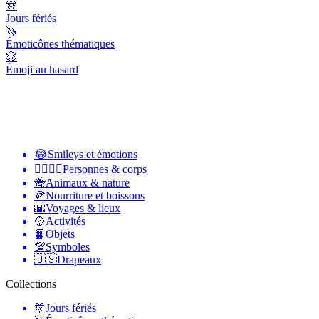
🎊
Jours fériés
🦄
Émoticônes thématiques
🎲
Émoji au hasard
😂
Smileys et émotions
👩‍❤️‍💋‍👨
Personnes & corps
🐝
Animaux & nature
🍕
Nourriture et boissons
🌇
Voyages & lieux
🥎
Activités
📙
Objets
💯
Symboles
🇺🇸
Drapeaux
Collections
🎊
Jours fériés