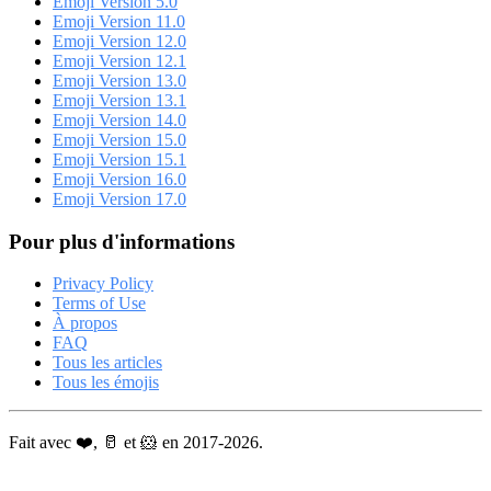
Emoji Version 5.0
Emoji Version 11.0
Emoji Version 12.0
Emoji Version 12.1
Emoji Version 13.0
Emoji Version 13.1
Emoji Version 14.0
Emoji Version 15.0
Emoji Version 15.1
Emoji Version 16.0
Emoji Version 17.0
Pour plus d'informations
Privacy Policy
Terms of Use
À propos
FAQ
Tous les articles
Tous les émojis
Fait avec ❤️, 🥛 et 🐹 en 2017-2026.