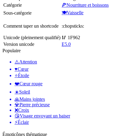
Catégorie
🍕Nourriture et boissons
🍽Vaisselle
Sous-catégorie
Comment taper un shortcode
:chopsticks:
Unicode (pleinement qualifié)
🥢 1F962
Version unicode
E5.0
Populaire
⚠️
Attention
♥️
Cœur
⭐
Étoile
❤️
Cœur rouge
☀️
Soleil
🙏
Mains jointes
💎
Pierre précieuse
❌
Croix
😘
Visage envoyant un baiser
⚡
Éclair
Émoticônes thématique