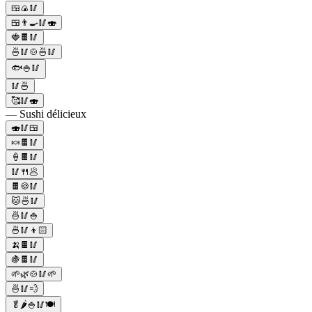
🍱🍙🥢
🍱👨‍🍳🥢🍣
🍓🍫🥢
🍜🥢🍲🍜🥢
🐟🍚🥢
🥢🍜
🥰🥢🍣
— Sushi délicieux
🍣🥢🍱
🍬🍫🥢
🍦🍫🥢
🥢🍴🥟
🍫🍪🥢
🐱🍜🥢
🍜🥢🍚
🍜🥢👦🏻
🍌🍫🥢
🍇🍫🥢
🌱🌿🍲🥢🌱
🍜🥢💨
🥬🌶️🍚🥢🍽️