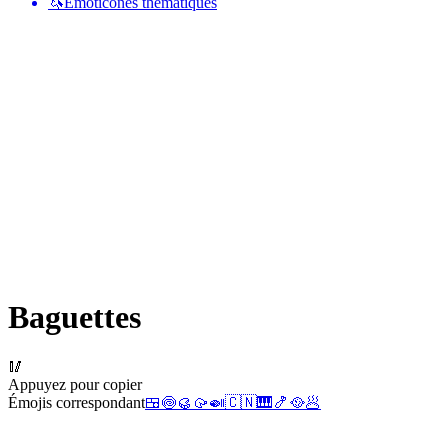
🦄
Émoticônes thématiques
Baguettes
🥢
Appuyez pour copier
Émojis correspondant
🍱
🍥
🥮
🥠
🍛
🇨🇳
🎹
🍤
🥘
🥟