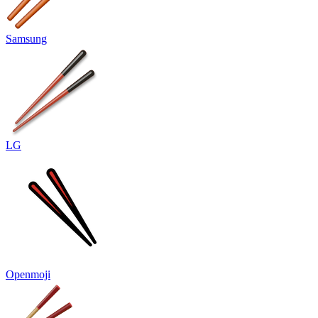
Samsung
LG
Openmoji