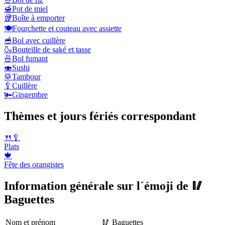
🍯
Pot de miel
🥡
Boîte à emporter
🍽️
Fourchette et couteau avec assiette
🥣
Bol avec cuillère
🍶
Bouteille de saké et tasse
🍜
Bol fumant
🍣
Sushi
🥁
Tambour
🥄
Cuillère
🫚
Gingembre
Thèmes et jours fériés correspondant
🍴🥄
Plats
🍁
Fête des orangistes
Information générale sur l´émoji de 🥢
Baguettes
Nom et prénom
🥢 Baguettes