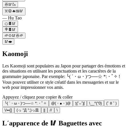
🍜🥢🍶
☠️😝🔥🍱🥢
— Hu Tao
🍊🍫🥢
🍭🍫🥢
🌱🍲🥢🍜🌱
🥢🍣
Kaomoji
Les Kaomoji sont populaires au Japon pour partager des émotions et
des situations en utilisant les ponctuations et les caractères de la
grammaire japonaise. Par exemple: ╰( ´・ω・)つ──☆ *:・ﾟ✧ !
Vous pouvez utiliser ce style créatif dans les messageries et sur le
web pour impressionner vos amis.
Appuyez / cliquez pour copier & coller
╰( ´・ω・)つ──☆ *:・ﾟ✧
@(・●・)@
ƪ(˘⌣˘)ʃ
\__^(°0)
(˘ ꈊ ˘ )
\/••[]
(っ °Д °;)っ皿
||
//
\
L´apparence de 🥢 Baguettes avec