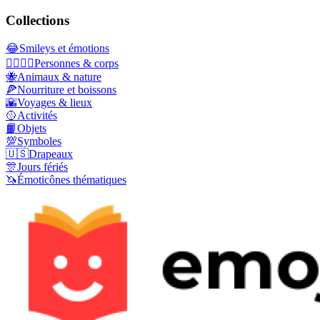
Collections
😂
Smileys et émotions
👩‍❤️‍💋‍👨
Personnes & corps
🐝
Animaux & nature
🍕
Nourriture et boissons
🌇
Voyages & lieux
🥎
Activités
📙
Objets
💯
Symboles
🇺🇸
Drapeaux
🎊
Jours fériés
🦄
Émoticônes thématiques