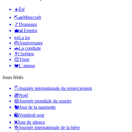
☀️
Été
⛏🧱
Minecraft
🚩
Drapeaux
💼📊
Emploi
📜
La loi
🎂
Anniversaire
🚗
La conduite
✝️
Chrétien
😔
Triste
❤️
L´amour
Jours fériés
🖐
Journée internationale du remerciement
🎁
Noël
😄
Journée mondiale du sourire
🐿
Jour de la marmotte
🛍
Vendredi noir
❌
Jour de silence
🍻
Journée internationale de la bière