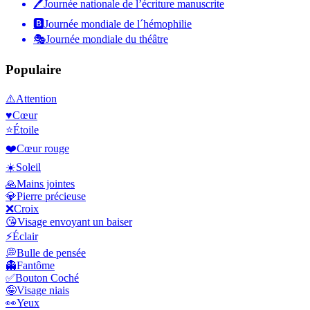
🖊
Journée nationale de l’écriture manuscrite
🅱️
Journée mondiale de l´hémophilie
🎭
Journée mondiale du théâtre
Populaire
⚠️
Attention
♥️
Cœur
⭐
Étoile
❤️
Cœur rouge
☀️
Soleil
🙏
Mains jointes
💎
Pierre précieuse
❌
Croix
😘
Visage envoyant un baiser
⚡
Éclair
💭
Bulle de pensée
👻
Fantôme
✅
Bouton Coché
🤪
Visage niais
👀
Yeux