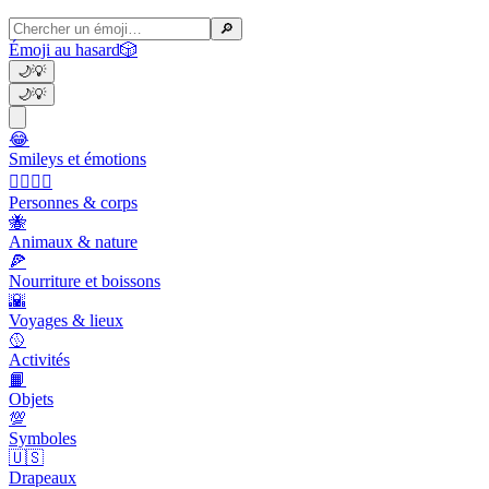
🔎
Émoji au hasard
🎲
🌙
💡
🌙
💡
😂
Smileys et émotions
👩‍❤️‍💋‍👨
Personnes & corps
🐝
Animaux & nature
🍕
Nourriture et boissons
🌇
Voyages & lieux
🥎
Activités
📙
Objets
💯
Symboles
🇺🇸
Drapeaux