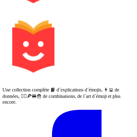
Une collection complète 📙 d´explications d´émojis, 👨‍💻 de
données, 🙅‍♀️🍕🍔🍟 de combinaisons, de l´art d´émoji et plus
encore.