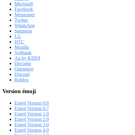
Microsoft
Facebook
Messenger
Twitter
WhatsApp
Samsung
LG
HTC
Mozilla
Softbank
Au by KDDI
Docomo
Openmoji
Discord
Roblox
Version émoji
Emoji Version 0.6
Emoji Version 0.7
Emoji Version 1.0
Emoji Version 2.0
Emoji Version 3.0
Emoji Version 4.0