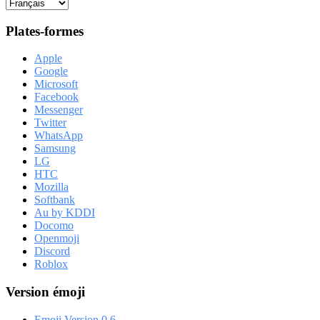
Plates-formes
Apple
Google
Microsoft
Facebook
Messenger
Twitter
WhatsApp
Samsung
LG
HTC
Mozilla
Softbank
Au by KDDI
Docomo
Openmoji
Discord
Roblox
Version émoji
Emoji Version 0.6