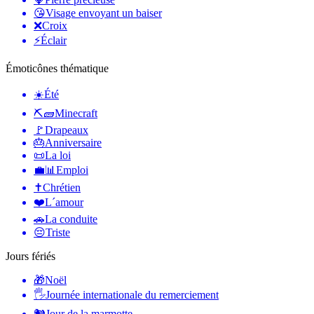
😘
Visage envoyant un baiser
❌
Croix
⚡
Éclair
Émoticônes thématique
☀️
Été
⛏🧱
Minecraft
🚩
Drapeaux
🎂
Anniversaire
📜
La loi
💼📊
Emploi
✝️
Chrétien
❤️
L´amour
🚗
La conduite
😔
Triste
Jours fériés
🎁
Noël
🖐
Journée internationale du remerciement
🐿
Jour de la marmotte