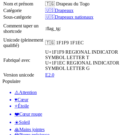
Nom et prénom
🇹🇬 Drapeau du Togo
Catégorie
🇺🇸Drapeaux
Sous-catégorie
🇺🇸Drapeaux nationaux
Comment taper un
:flag_tg:
shortcode
Unicode (pleinement
🇹🇬 1F1F9 1F1EC
qualifié)
U+1F1F9
REGIONAL INDICATOR
SYMBOL LETTER T
Fabriqué avec
U+1F1EC
REGIONAL INDICATOR
SYMBOL LETTER G
Version unicode
E2.0
Populaire
⚠️
Attention
♥️
Cœur
⭐
Étoile
❤️
Cœur rouge
☀️
Soleil
🙏
Mains jointes
💎
Pierre précieuse