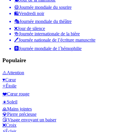
😄
Journée mondiale du sourire
🛍
Vendredi noir
🎭
Journée mondiale du théâtre
❌
Jour de silence
🍻
Journée internationale de la bière
🖊
Journée nationale de l’écriture manuscrite
🅱️
Journée mondiale de l´hémophilie
Populaire
⚠️
Attention
♥️
Cœur
⭐
Étoile
❤️
Cœur rouge
☀️
Soleil
🙏
Mains jointes
💎
Pierre précieuse
😘
Visage envoyant un baiser
❌
Croix
⚡
Éclair