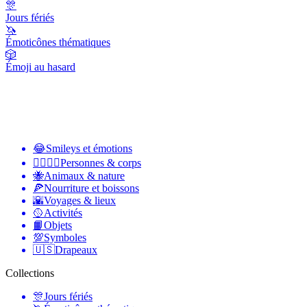
🎊
Jours fériés
🦄
Émoticônes thématiques
🎲
Émoji au hasard
😂
Smileys et émotions
👩‍❤️‍💋‍👨
Personnes & corps
🐝
Animaux & nature
🍕
Nourriture et boissons
🌇
Voyages & lieux
🥎
Activités
📙
Objets
💯
Symboles
🇺🇸
Drapeaux
Collections
🎊
Jours fériés