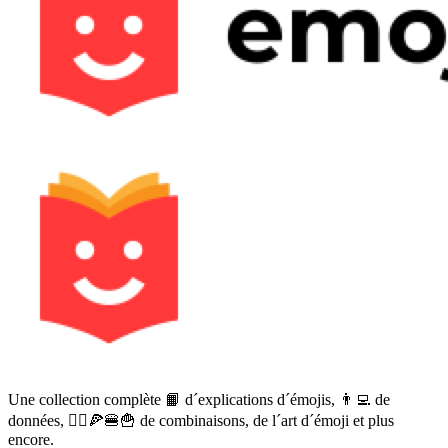
Une collection complète 📙 d´explications d´émojis, 👨‍💻 de
données, 🙅‍♀️🍕🍔🍟 de combinaisons, de l´art d´émoji et plus
encore.