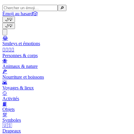
🔎
Émoji au hasard
🎲
🌙
💡
🌙
💡
😂
Smileys et émotions
👩‍❤️‍💋‍👨
Personnes & corps
🐝
Animaux & nature
🍕
Nourriture et boissons
🌇
Voyages & lieux
🥎
Activités
📙
Objets
💯
Symboles
🇺🇸
Drapeaux