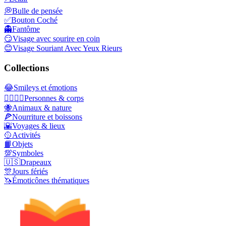
💭
Bulle de pensée
✅
Bouton Coché
👻
Fantôme
😏
Visage avec sourire en coin
😊
Visage Souriant Avec Yeux Rieurs
Collections
😂
Smileys et émotions
👩‍❤️‍💋‍👨
Personnes & corps
🐝
Animaux & nature
🍕
Nourriture et boissons
🌇
Voyages & lieux
🥎
Activités
📙
Objets
💯
Symboles
🇺🇸
Drapeaux
🎊
Jours fériés
🦄
Émoticônes thématiques