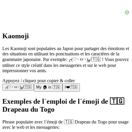
Kaomoji
Les Kaomoji sont populaires au Japon pour partager des émotions et
des situations en utilisant les ponctuations et les caractères de la
grammaire japonaise. Par exemple: ╭(♡･ㅂ･)و/🇹🇬 ! Vous pouvez
utiliser ce style créatif dans les messageries et sur le web pour
impressionner vos amis.
Appuyez / cliquez pour copier & coller
╭(♡･ㅂ･)و/🇹🇬
My 🏠 is 🇹🇬
I❤️🇹🇬
Exemples de l´emploi de l´émoji de 🇹🇬
Drapeau du Togo
Phrase populaire avec l´émoji de 🇹🇬 Drapeau du Togo pour usage
avec le web et les messageries: