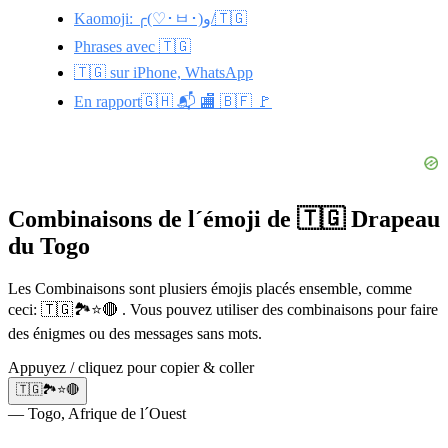
Kaomoji: ╭(♡･ㅂ･)و/🇹🇬
Phrases avec 🇹🇬
🇹🇬 sur iPhone, WhatsApp
En rapport🇬🇭 📬 🏬 🇧🇫 🚩
Combinaisons de l´émoji de 🇹🇬 Drapeau
du Togo
Les Combinaisons sont plusiers émojis placés ensemble, comme
ceci: 🇹🇬🏞️⭐🔴 . Vous pouvez utiliser des combinaisons pour faire
des énigmes ou des messages sans mots.
Appuyez / cliquez pour copier & coller
🇹🇬🏞️⭐🔴
— Togo, Afrique de l´Ouest