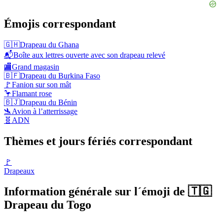
Émojis correspondant
🇬🇭
Drapeau du Ghana
📬
Boîte aux lettres ouverte avec son drapeau relevé
🏬
Grand magasin
🇧🇫
Drapeau du Burkina Faso
🚩
Fanion sur son mât
🦩
Flamant rose
🇧🇯
Drapeau du Bénin
🛬
Avion à l’atterrissage
🧬
ADN
Thèmes et jours fériés correspondant
🚩
Drapeaux
Information générale sur l´émoji de 🇹🇬
Drapeau du Togo