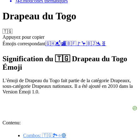
🦄
Émoticônes thématiques
Drapeau du Togo
🇹🇬
Appuyez pour copier
Émojis correspondant
🇬🇭
📬
🏬
🇧🇫
🚩
🦩
🇧🇯
🛬
🧬
Signification du 🇹🇬 Drapeau du Togo
Émoji
L’émoji de Drapeau du Togo fait partie de la catégorie Drapeaux,
sous-catégorie Drapeaux nationaux. Il a été ajouté en 2010 dans la
Version Émoji 1.0.
Contenu:
Combos: 🇹🇬🏞️⭐🔴