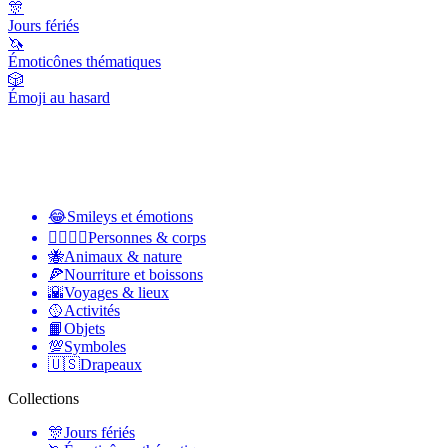
🎊
Jours fériés
🦄
Émoticônes thématiques
🎲
Émoji au hasard
😂
Smileys et émotions
👩‍❤️‍💋‍👨
Personnes & corps
🐝
Animaux & nature
🍕
Nourriture et boissons
🌇
Voyages & lieux
🥎
Activités
📙
Objets
💯
Symboles
🇺🇸
Drapeaux
Collections
🎊
Jours fériés