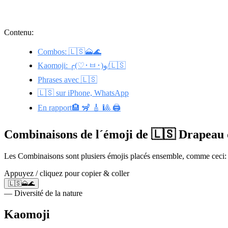
Contenu:
Combos: 🇱🇸🗻🌊
Kaomoji: ╭(♡･ㅂ･)و/🇱🇸
Phrases avec 🇱🇸
🇱🇸 sur iPhone, WhatsApp
En rapport🏨 🦨 🎸 🎱 🖨️
Combinaisons de l´émoji de 🇱🇸 Drapeau
Les Combinaisons sont plusiers émojis placés ensemble, comme ceci: 
Appuyez / cliquez pour copier & coller
🇱🇸🗻🌊
— Diversité de la nature
Kaomoji