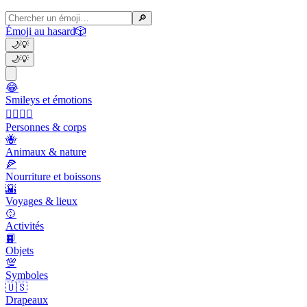
🔎
Émoji au hasard
🎲
🌙
💡
🌙
💡
😂
Smileys et émotions
👩‍❤️‍💋‍👨
Personnes & corps
🐝
Animaux & nature
🍕
Nourriture et boissons
🌇
Voyages & lieux
🥎
Activités
📙
Objets
💯
Symboles
🇺🇸
Drapeaux