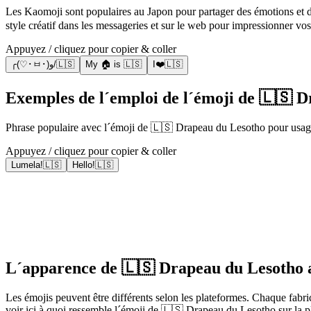
Les Kaomoji sont populaires au Japon pour partager des émotions et des situations
style créatif dans les messageries et sur le web pour impressionner vos
Appuyez / cliquez pour copier & coller
╭(♡･ㅂ･)و/🇱🇸
My 🏠 is 🇱🇸
I❤️🇱🇸
Exemples de l´emploi de l´émoji de 🇱🇸 
Phrase populaire avec l´émoji de 🇱🇸 Drapeau du Lesotho pour usage
Appuyez / cliquez pour copier & coller
Lumela!🇱🇸
Hello!🇱🇸
L´apparence de 🇱🇸 Drapeau du Lesotho a
Les émojis peuvent être différents selon les plateformes. Chaque fabr
voir ici à quoi ressemble l´émoji de 🇱🇸 Drapeau du Lesotho sur la p