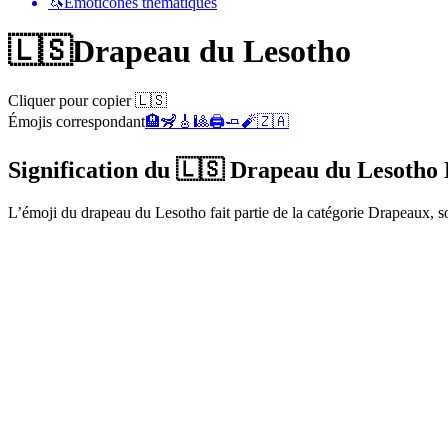
🦄
Émoticônes thématiques
🇱🇸
Drapeau du Lesotho
Cliquer pour copier 🇱🇸
Émojis correspondant
🏨
🦨
🎸
🎱
🖨️
🧈
🧨
🇿🇦
Signification du 🇱🇸 Drapeau du Lesotho
L’émoji du drapeau du Lesotho fait partie de la catégorie Drapeaux, s