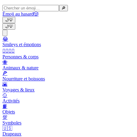
🔎
Émoji au hasard
🎲
🌙
💡
🌙
💡
😂
Smileys et émotions
👩‍❤️‍💋‍👨
Personnes & corps
🐝
Animaux & nature
🍕
Nourriture et boissons
🌇
Voyages & lieux
🥎
Activités
📙
Objets
💯
Symboles
🇺🇸
Drapeaux