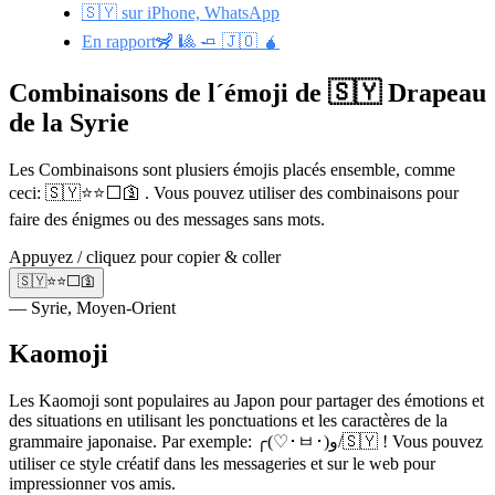
🇸🇾 sur iPhone, WhatsApp
En rapport🦨 🎱 🧈 🇯🇴 🧉
Combinaisons de l´émoji de 🇸🇾 Drapeau
de la Syrie
Les Combinaisons sont plusiers émojis placés ensemble, comme
ceci: 🇸🇾⭐⭐⬜🛐 . Vous pouvez utiliser des combinaisons pour
faire des énigmes ou des messages sans mots.
Appuyez / cliquez pour copier & coller
🇸🇾⭐⭐⬜🛐
— Syrie, Moyen-Orient
Kaomoji
Les Kaomoji sont populaires au Japon pour partager des émotions et
des situations en utilisant les ponctuations et les caractères de la
grammaire japonaise. Par exemple: ╭(♡･ㅂ･)و/🇸🇾 ! Vous pouvez
utiliser ce style créatif dans les messageries et sur le web pour
impressionner vos amis.