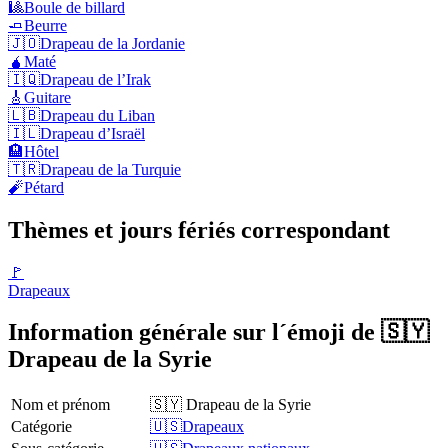
🎱
Boule de billard
🧈
Beurre
🇯🇴
Drapeau de la Jordanie
🧉
Maté
🇮🇶
Drapeau de l’Irak
🎸
Guitare
🇱🇧
Drapeau du Liban
🇮🇱
Drapeau d’Israël
🏨
Hôtel
🇹🇷
Drapeau de la Turquie
🧨
Pétard
Thèmes et jours fériés correspondant
🚩
Drapeaux
Information générale sur l´émoji de 🇸🇾
Drapeau de la Syrie
Nom et prénom
🇸🇾 Drapeau de la Syrie
Catégorie
🇺🇸Drapeaux