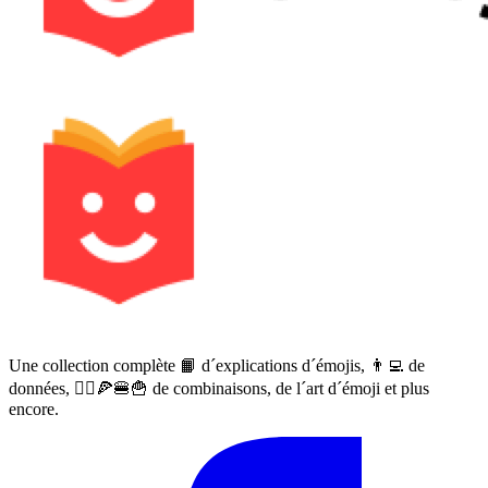
Une collection complète 📙 d´explications d´émojis, 👨‍💻 de
données, 🙅‍♀️🍕🍔🍟 de combinaisons, de l´art d´émoji et plus
encore.