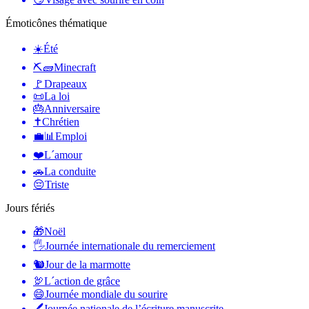
Émoticônes thématique
☀️
Été
⛏🧱
Minecraft
🚩
Drapeaux
📜
La loi
🎂
Anniversaire
✝️
Chrétien
💼📊
Emploi
❤️
L´amour
🚗
La conduite
😔
Triste
Jours fériés
🎁
Noël
🖐
Journée internationale du remerciement
🐿
Jour de la marmotte
🦃
L´action de grâce
😄
Journée mondiale du sourire
🖊
Journée nationale de l’écriture manuscrite