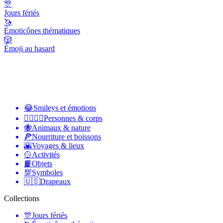
🎊
Jours fériés
🦄
Émoticônes thématiques
🎲
Émoji au hasard
😂
Smileys et émotions
👩‍❤️‍💋‍👨
Personnes & corps
🐝
Animaux & nature
🍕
Nourriture et boissons
🌇
Voyages & lieux
🥎
Activités
📙
Objets
💯
Symboles
🇺🇸
Drapeaux
Collections
🎊
Jours fériés