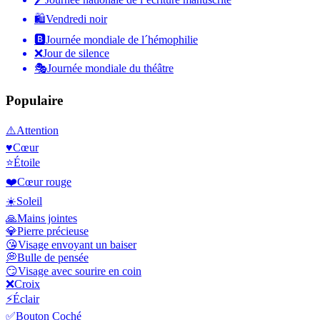
🛍
Vendredi noir
🅱️
Journée mondiale de l´hémophilie
❌
Jour de silence
🎭
Journée mondiale du théâtre
Populaire
⚠️
Attention
♥️
Cœur
⭐
Étoile
❤️
Cœur rouge
☀️
Soleil
🙏
Mains jointes
💎
Pierre précieuse
😘
Visage envoyant un baiser
💭
Bulle de pensée
😏
Visage avec sourire en coin
❌
Croix
⚡
Éclair
✅
Bouton Coché