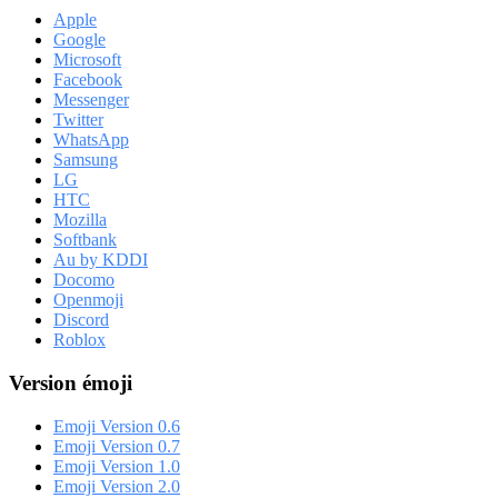
Apple
Google
Microsoft
Facebook
Messenger
Twitter
WhatsApp
Samsung
LG
HTC
Mozilla
Softbank
Au by KDDI
Docomo
Openmoji
Discord
Roblox
Version émoji
Emoji Version 0.6
Emoji Version 0.7
Emoji Version 1.0
Emoji Version 2.0