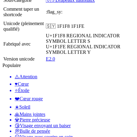
Sous-catégorie
🇺🇸Drapeaux nationaux
Comment taper un
:flag_sy:
shortcode
Unicode (pleinement
🇸🇾 1F1F8 1F1FE
qualifié)
U+1F1F8
REGIONAL INDICATOR
SYMBOL LETTER S
Fabriqué avec
U+1F1FE
REGIONAL INDICATOR
SYMBOL LETTER Y
Version unicode
E2.0
Populaire
⚠️
Attention
♥️
Cœur
⭐
Étoile
❤️
Cœur rouge
☀️
Soleil
🙏
Mains jointes
💎
Pierre précieuse
😘
Visage envoyant un baiser
💭
Bulle de pensée
😏
Visage avec sourire en coin