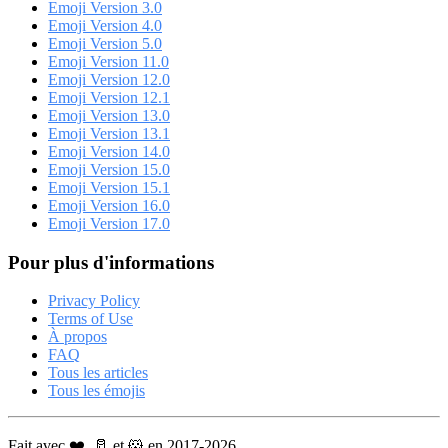
Emoji Version 3.0
Emoji Version 4.0
Emoji Version 5.0
Emoji Version 11.0
Emoji Version 12.0
Emoji Version 12.1
Emoji Version 13.0
Emoji Version 13.1
Emoji Version 14.0
Emoji Version 15.0
Emoji Version 15.1
Emoji Version 16.0
Emoji Version 17.0
Pour plus d'informations
Privacy Policy
Terms of Use
À propos
FAQ
Tous les articles
Tous les émojis
Fait avec ❤️, 🥛 et 🐹 en 2017-2026.