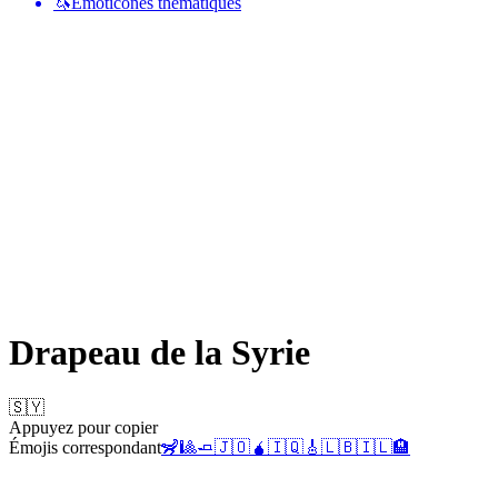
🦄
Émoticônes thématiques
Drapeau de la Syrie
🇸🇾
Appuyez pour copier
Émojis correspondant
🦨
🎱
🧈
🇯🇴
🧉
🇮🇶
🎸
🇱🇧
🇮🇱
🏨