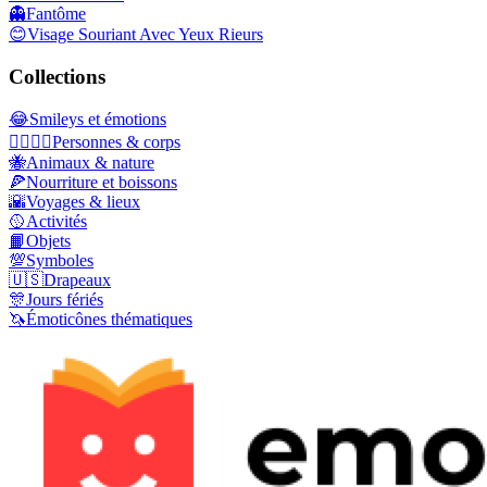
👻
Fantôme
😊
Visage Souriant Avec Yeux Rieurs
Collections
😂
Smileys et émotions
👩‍❤️‍💋‍👨
Personnes & corps
🐝
Animaux & nature
🍕
Nourriture et boissons
🌇
Voyages & lieux
🥎
Activités
📙
Objets
💯
Symboles
🇺🇸
Drapeaux
🎊
Jours fériés
🦄
Émoticônes thématiques