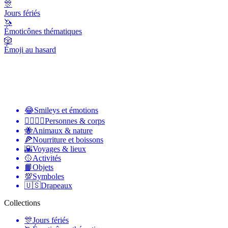
🎊
Jours fériés
🦄
Émoticônes thématiques
🎲
Émoji au hasard
😂
Smileys et émotions
👩‍❤️‍💋‍👨
Personnes & corps
🐝
Animaux & nature
🍕
Nourriture et boissons
🌇
Voyages & lieux
🥎
Activités
📙
Objets
💯
Symboles
🇺🇸
Drapeaux
Collections
🎊
Jours fériés