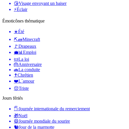
😘
Visage envoyant un baiser
⚡
Éclair
Émoticônes thématique
☀️
Été
⛏🧱
Minecraft
🚩
Drapeaux
💼📊
Emploi
📜
La loi
🎂
Anniversaire
🚗
La conduite
✝️
Chrétien
❤️
L´amour
😔
Triste
Jours fériés
🖐
Journée internationale du remerciement
🎁
Noël
😄
Journée mondiale du sourire
🐿
Jour de la marmotte