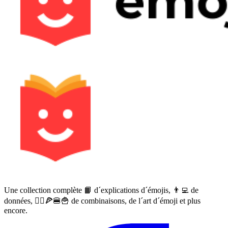
Une collection complète 📙 d´explications d´émojis, 👨‍💻 de
données, 🙅‍♀️🍕🍔🍟 de combinaisons, de l´art d´émoji et plus
encore.