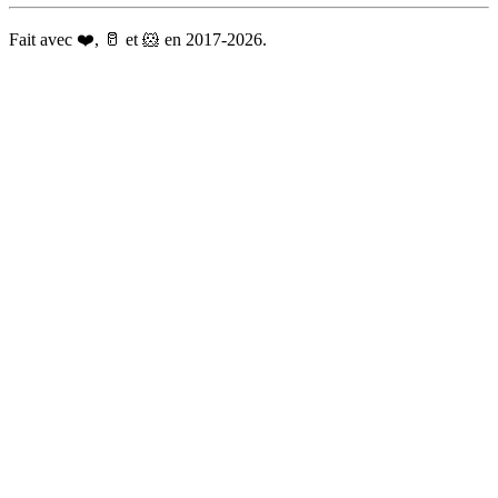
Fait avec ❤️, 🥛 et 🐹 en 2017-2026.