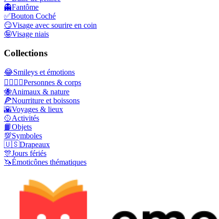
👻
Fantôme
✅
Bouton Coché
😏
Visage avec sourire en coin
🤪
Visage niais
Collections
😂
Smileys et émotions
👩‍❤️‍💋‍👨
Personnes & corps
🐝
Animaux & nature
🍕
Nourriture et boissons
🌇
Voyages & lieux
🥎
Activités
📙
Objets
💯
Symboles
🇺🇸
Drapeaux
🎊
Jours fériés
🦄
Émoticônes thématiques