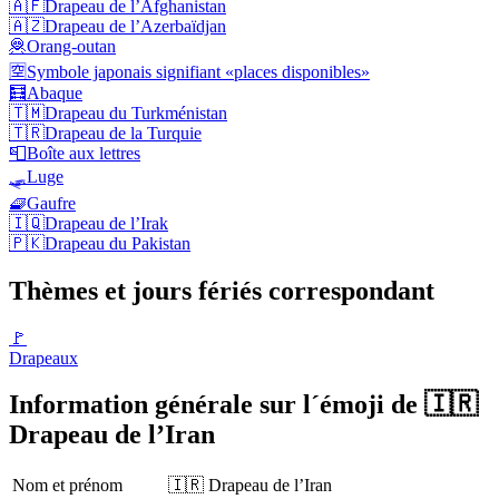
🇦🇫
Drapeau de l’Afghanistan
🇦🇿
Drapeau de l’Azerbaïdjan
🦧
Orang-outan
🈳
Symbole japonais signifiant «places disponibles»
🧮
Abaque
🇹🇲
Drapeau du Turkménistan
🇹🇷
Drapeau de la Turquie
📮
Boîte aux lettres
🛷
Luge
🧇
Gaufre
🇮🇶
Drapeau de l’Irak
🇵🇰
Drapeau du Pakistan
Thèmes et jours fériés correspondant
🚩
Drapeaux
Information générale sur l´émoji de 🇮🇷
Drapeau de l’Iran
Nom et prénom
🇮🇷 Drapeau de l’Iran