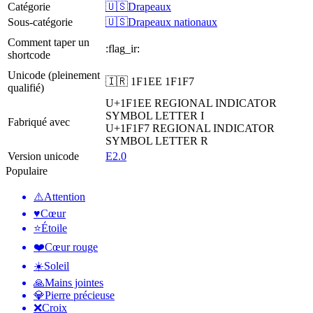
Catégorie
🇺🇸Drapeaux
Sous-catégorie
🇺🇸Drapeaux nationaux
Comment taper un
:flag_ir:
shortcode
Unicode (pleinement
🇮🇷 1F1EE 1F1F7
qualifié)
U+1F1EE
REGIONAL INDICATOR
SYMBOL LETTER I
Fabriqué avec
U+1F1F7
REGIONAL INDICATOR
SYMBOL LETTER R
Version unicode
E2.0
Populaire
⚠️
Attention
♥️
Cœur
⭐
Étoile
❤️
Cœur rouge
☀️
Soleil
🙏
Mains jointes
💎
Pierre précieuse
❌
Croix