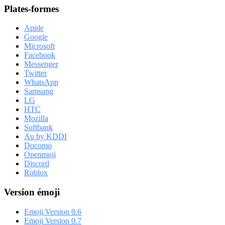
Plates-formes
Apple
Google
Microsoft
Facebook
Messenger
Twitter
WhatsApp
Samsung
LG
HTC
Mozilla
Softbank
Au by KDDI
Docomo
Openmoji
Discord
Roblox
Version émoji
Emoji Version 0.6
Emoji Version 0.7