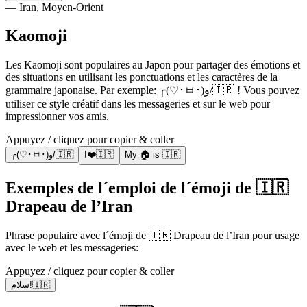
— Iran, Moyen-Orient
Kaomoji
Les Kaomoji sont populaires au Japon pour partager des émotions et
des situations en utilisant les ponctuations et les caractères de la
grammaire japonaise. Par exemple: ╭(♡･ㅂ･)و/🇮🇷 ! Vous pouvez
utiliser ce style créatif dans les messageries et sur le web pour
impressionner vos amis.
Appuyez / cliquez pour copier & coller
╭(♡･ㅂ･)و/🇮🇷
I❤️🇮🇷
My 🏠 is 🇮🇷
Exemples de l´emploi de l´émoji de 🇮🇷
Drapeau de l’Iran
Phrase populaire avec l´émoji de 🇮🇷 Drapeau de l’Iran pour usage
avec le web et les messageries:
Appuyez / cliquez pour copier & coller
سلام!🇮🇷