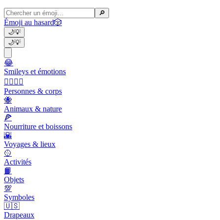
🔎
Émoji au hasard
🎲
🌙
💡
🌙
💡
😂
Smileys et émotions
👩‍❤️‍💋‍👨
Personnes & corps
🐝
Animaux & nature
🍕
Nourriture et boissons
🌇
Voyages & lieux
🥎
Activités
📙
Objets
💯
Symboles
🇺🇸
Drapeaux