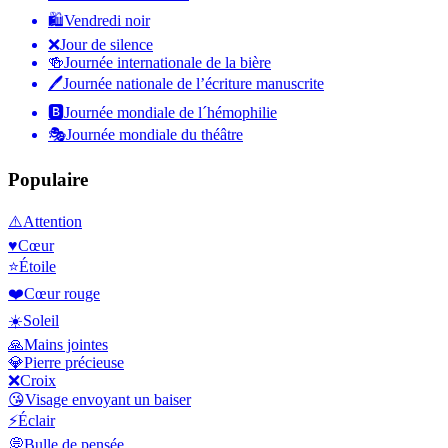
🛍
Vendredi noir
❌
Jour de silence
🍻
Journée internationale de la bière
🖊
Journée nationale de l’écriture manuscrite
🅱️
Journée mondiale de l´hémophilie
🎭
Journée mondiale du théâtre
Populaire
⚠️
Attention
♥️
Cœur
⭐
Étoile
❤️
Cœur rouge
☀️
Soleil
🙏
Mains jointes
💎
Pierre précieuse
❌
Croix
😘
Visage envoyant un baiser
⚡
Éclair
💭
Bulle de pensée