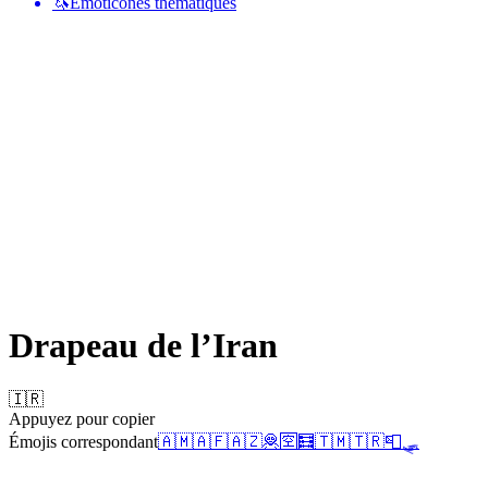
🦄
Émoticônes thématiques
Drapeau de l’Iran
🇮🇷
Appuyez pour copier
Émojis correspondant
🇦🇲
🇦🇫
🇦🇿
🦧
🈳
🧮
🇹🇲
🇹🇷
📮
🛷