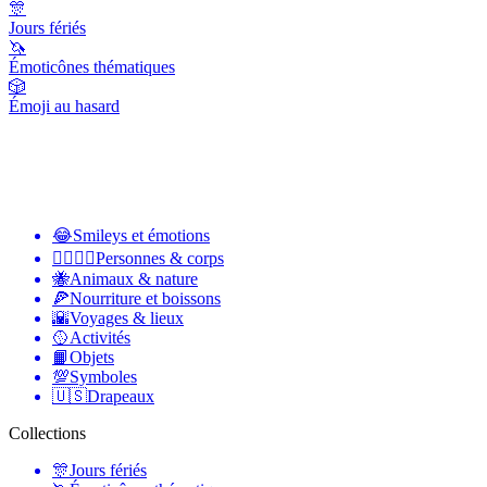
🎊
Jours fériés
🦄
Émoticônes thématiques
🎲
Émoji au hasard
😂
Smileys et émotions
👩‍❤️‍💋‍👨
Personnes & corps
🐝
Animaux & nature
🍕
Nourriture et boissons
🌇
Voyages & lieux
🥎
Activités
📙
Objets
💯
Symboles
🇺🇸
Drapeaux
Collections
🎊
Jours fériés