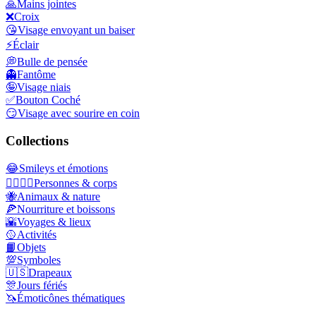
🙏
Mains jointes
❌
Croix
😘
Visage envoyant un baiser
⚡
Éclair
💭
Bulle de pensée
👻
Fantôme
🤪
Visage niais
✅
Bouton Coché
😏
Visage avec sourire en coin
Collections
😂
Smileys et émotions
👩‍❤️‍💋‍👨
Personnes & corps
🐝
Animaux & nature
🍕
Nourriture et boissons
🌇
Voyages & lieux
🥎
Activités
📙
Objets
💯
Symboles
🇺🇸
Drapeaux
🎊
Jours fériés
🦄
Émoticônes thématiques