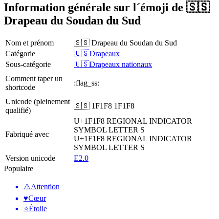
Information générale sur l´émoji de 🇸🇸
Drapeau du Soudan du Sud
Nom et prénom
🇸🇸 Drapeau du Soudan du Sud
Catégorie
🇺🇸Drapeaux
Sous-catégorie
🇺🇸Drapeaux nationaux
Comment taper un
:flag_ss:
shortcode
Unicode (pleinement
🇸🇸 1F1F8 1F1F8
qualifié)
U+1F1F8
REGIONAL INDICATOR
SYMBOL LETTER S
Fabriqué avec
U+1F1F8
REGIONAL INDICATOR
SYMBOL LETTER S
Version unicode
E2.0
Populaire
⚠️
Attention
♥️
Cœur
⭐
Étoile