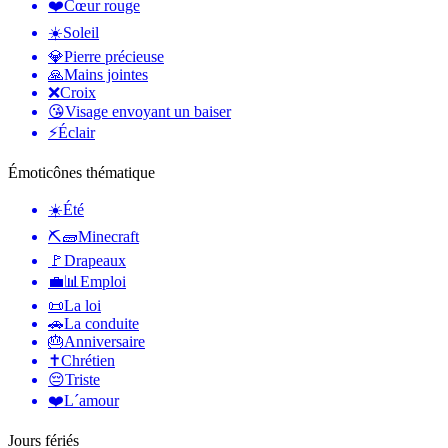
❤️
Cœur rouge
☀️
Soleil
💎
Pierre précieuse
🙏
Mains jointes
❌
Croix
😘
Visage envoyant un baiser
⚡
Éclair
Émoticônes thématique
☀️
Été
⛏🧱
Minecraft
🚩
Drapeaux
💼📊
Emploi
📜
La loi
🚗
La conduite
🎂
Anniversaire
✝️
Chrétien
😔
Triste
❤️
L´amour
Jours fériés