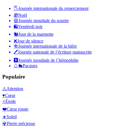
🖐
Journée internationale du remerciement
🎁
Noël
😄
Journée mondiale du sourire
🛍
Vendredi noir
🐿
Jour de la marmotte
❌
Jour de silence
🍻
Journée internationale de la bière
🖊
Journée nationale de l’écriture manuscrite
🅱️
Journée mondiale de l´hémophilie
🥚🐇
Pacques
Populaire
⚠️
Attention
♥️
Cœur
⭐
Étoile
❤️
Cœur rouge
☀️
Soleil
💎
Pierre précieuse