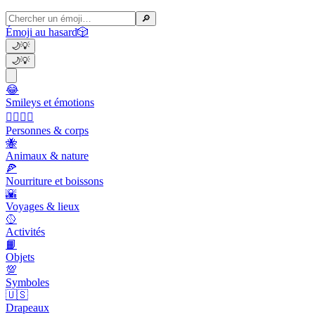
🔎
Émoji au hasard
🎲
🌙
💡
🌙
💡
😂
Smileys et émotions
👩‍❤️‍💋‍👨
Personnes & corps
🐝
Animaux & nature
🍕
Nourriture et boissons
🌇
Voyages & lieux
🥎
Activités
📙
Objets
💯
Symboles
🇺🇸
Drapeaux