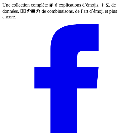
Une collection complète 📙 d´explications d´émojis, 👨‍💻 de
données, 🙅‍♀️🍕🍔🍟 de combinaisons, de l´art d´émoji et plus
encore.