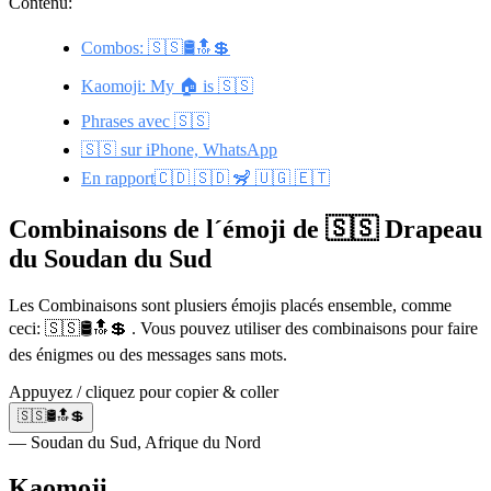
Contenu:
Combos: 🇸🇸🛢️🔝💲
Kaomoji: My 🏠 is 🇸🇸
Phrases avec 🇸🇸
🇸🇸 sur iPhone, WhatsApp
En rapport🇨🇩 🇸🇩 🦨 🇺🇬 🇪🇹
Combinaisons de l´émoji de 🇸🇸 Drapeau
du Soudan du Sud
Les Combinaisons sont plusiers émojis placés ensemble, comme
ceci: 🇸🇸🛢️🔝💲 . Vous pouvez utiliser des combinaisons pour faire
des énigmes ou des messages sans mots.
Appuyez / cliquez pour copier & coller
🇸🇸🛢️🔝💲
— Soudan du Sud, Afrique du Nord
Kaomoji