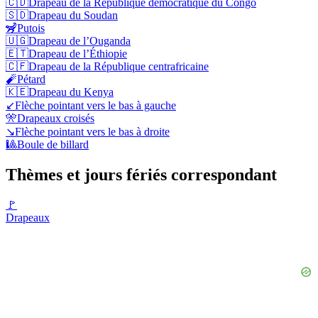
🇨🇩
Drapeau de la République démocratique du Congo
🇸🇩
Drapeau du Soudan
🦨
Putois
🇺🇬
Drapeau de l’Ouganda
🇪🇹
Drapeau de l’Éthiopie
🇨🇫
Drapeau de la République centrafricaine
🧨
Pétard
🇰🇪
Drapeau du Kenya
↙️
Flèche pointant vers le bas à gauche
🎌
Drapeaux croisés
↘️
Flèche pointant vers le bas à droite
🎱
Boule de billard
Thèmes et jours fériés correspondant
🚩
Drapeaux