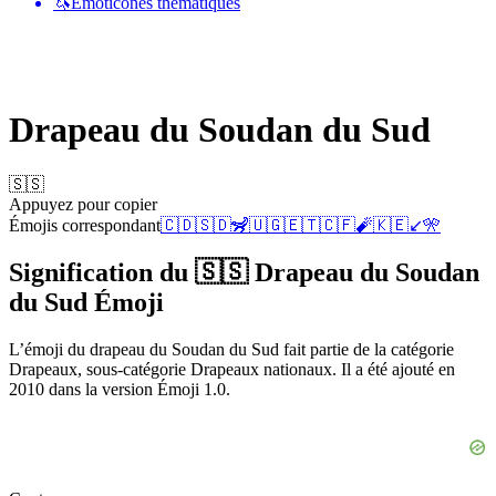
🦄
Émoticônes thématiques
Drapeau du Soudan du Sud
🇸🇸
Appuyez pour copier
Émojis correspondant
🇨🇩
🇸🇩
🦨
🇺🇬
🇪🇹
🇨🇫
🧨
🇰🇪
↙️
🎌
Signification du 🇸🇸 Drapeau du Soudan
du Sud Émoji
L’émoji du drapeau du Soudan du Sud fait partie de la catégorie
Drapeaux, sous-catégorie Drapeaux nationaux. Il a été ajouté en
2010 dans la version Émoji 1.0.