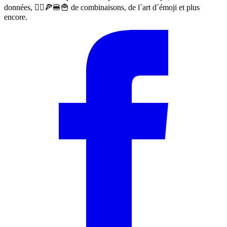
données, 🙅‍♀️🍕🍔🍟 de combinaisons, de l´art d´émoji et plus
encore.