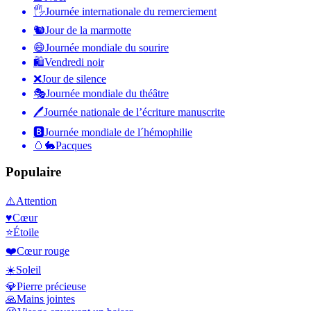
🖐
Journée internationale du remerciement
🐿
Jour de la marmotte
😄
Journée mondiale du sourire
🛍
Vendredi noir
❌
Jour de silence
🎭
Journée mondiale du théâtre
🖊
Journée nationale de l’écriture manuscrite
🅱️
Journée mondiale de l´hémophilie
🥚🐇
Pacques
Populaire
⚠️
Attention
♥️
Cœur
⭐
Étoile
❤️
Cœur rouge
☀️
Soleil
💎
Pierre précieuse
🙏
Mains jointes