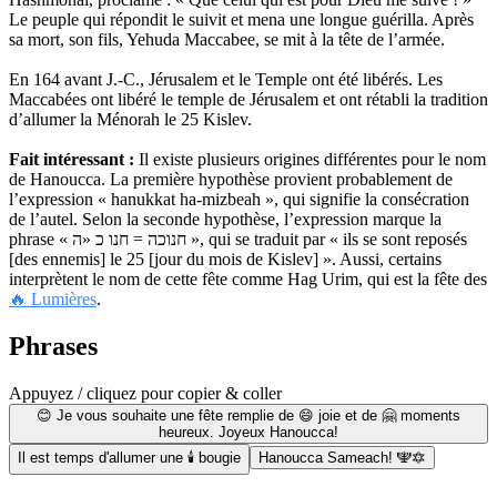
Le peuple qui répondit le suivit et mena une longue guérilla. Après
sa mort, son fils, Yehuda Maccabee, se mit à la tête de l’armée.
En 164 avant J.-C., Jérusalem et le Temple ont été libérés. Les
Maccabées ont libéré le temple de Jérusalem et ont rétabli la tradition
d’allumer la Ménorah le 25 Kislev.
Fait intéressant :
Il existe plusieurs origines différentes pour le nom
de Hanoucca. La première hypothèse provient probablement de
l’expression « hanukkat ha-mizbeah », qui signifie la consécration
de l’autel. Selon la seconde hypothèse, l’expression marque la
phrase « חנוכה = חנו כ «ה », qui se traduit par « ils se sont reposés
[des ennemis] le 25 [jour du mois de Kislev] ». Aussi, certains
interprètent le nom de cette fête comme Hag Urim, qui est la fête des
🔥 Lumières
.
Phrases
Appuyez / cliquez pour copier & coller
😊 Je vous souhaite une fête remplie de 😄 joie et de 🤗 moments
heureux. Joyeux Hanoucca!
Il est temps d'allumer une 🕯 bougie
Hanoucca Sameach! 🕎🔯