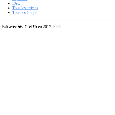
FAQ
Tous les articles
Tous les émojis
Fait avec ❤️, 🥛 et 🐹 en 2017-2026.