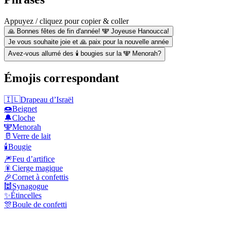
Appuyez / cliquez pour copier & coller
🙏 Bonnes fêtes de fin d'année! 🕎 Joyeuse Hanoucca!
Je vous souhaite joie et 🙏 paix pour la nouvelle année
Avez-vous allumé des 🕯 bougies sur la 🕎 Menorah?
Émojis correspondant
🇮🇱
Drapeau d’Israël
🍩
Beignet
🔔
Cloche
🕎
Menorah
🥛
Verre de lait
🕯️
Bougie
🎆
Feu d’artifice
🎇
Cierge magique
🎉
Cornet à confettis
🕍
Synagogue
✨
Étincelles
🎊
Boule de confetti