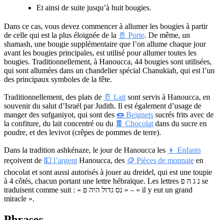
Et ainsi de suite jusqu’à huit bougies.
Dans ce cas, vous devez commencer à allumer les bougies à partir
de celle qui est la plus éloignée de la
🚪 Porte
. De même, un
shamash, une bougie supplémentaire que l’on allume chaque jour
avant les bougies principales, est utilisé pour allumer toutes les
bougies. Traditionnellement, à Hanoucca, 44 bougies sont utilisées,
qui sont allumées dans un chandelier spécial Chanukiah, qui est l’un
des principaux symboles de la fête.
Traditionnellement, des plats de
🥛 Lait
sont servis à Hanoucca, en
souvenir du salut d’Israël par Judith. Il est également d’usage de
manger des sufganiyot, qui sont des
🍩 Beignets
sucrés frits avec de
la confiture, du lait concentré ou du
🍫 Chocolat
dans du sucre en
poudre, et des levivot (crêpes de pommes de terre).
Dans la tradition ashkénaze, le jour de Hanoucca les
👦 Enfants
reçoivent de
💵 l’argent
Hanoucca, des
🪙 Pièces de monnaie
en
chocolat et sont aussi autorisés à jouer au dreidel, qui est une toupie
à 4 côtés, chacun portant une lettre hébraïque. Les lettres נ ג ה פ se
traduisent comme suit : « נס גדול היה פ » – « il y eut un grand
miracle ».
Phrases