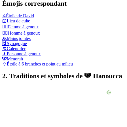
Émojis correspondant
✡️
Étoile de David
🛐
Lieu de culte
🧎‍♀️
Femme à genoux
🧎‍♂️
Homme à genoux
🙏
Mains jointes
🕍
Synagogue
📅
Calendrier
🧎
Personne à genoux
🕎
Menorah
🔯
Étoile à 6 branches et point au milieu
2. Traditions et symboles de 🕎 Hanoucca