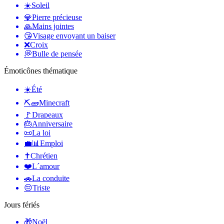
☀️
Soleil
💎
Pierre précieuse
🙏
Mains jointes
😘
Visage envoyant un baiser
❌
Croix
💭
Bulle de pensée
Émoticônes thématique
☀️
Été
⛏🧱
Minecraft
🚩
Drapeaux
🎂
Anniversaire
📜
La loi
💼📊
Emploi
✝️
Chrétien
❤️
L´amour
🚗
La conduite
😔
Triste
Jours fériés
🎁
Noël