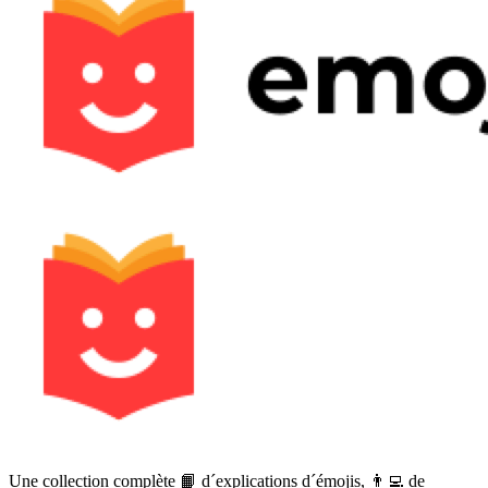
Une collection complète 📙 d´explications d´émojis, 👨‍💻 de