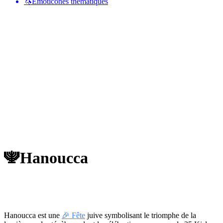
🦄
Émoticônes thématiques
🕎
Hanoucca
Hanoucca est une
🎉 Fête
juive symbolisant le triomphe de la