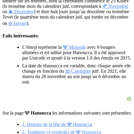
lumière sur les ténèbres, dont la célébration commence le 25 Kislev
(le troisième mois du calendrier juif, correspondant à
🍂 Novembre
ou
🎄 Décembre
) et dure huit jours jusqu’au deuxième ou troisième
Tevet (le quatrième mois du calendrier juif, qui tombe en décembre
ou
❄️ Janvier
).
Faits intéressants:
L’émoji représente la
🕎 Menorah
avec 9 bougies
allumées et est utilisé pour Hanoucca. Il a été approuvé
par Unicode et ajouté à la version 1.0 des émojis en 2015.
La date de Hanoucca est variable, donc chaque année elle
change en fonction du
📅 Calendrier
juif. En 2021, elle
durera du 28 novembre au soir jusqu’au 6 décembre au
soir.
Sur la page 🕎
Hanoucca
les informations suivantes sont présentées:
1. Histoire de la fête de 🕎 Hanoucca
2. Traditions et symboles de 🕎 Hanoucca