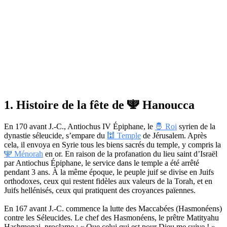
1. Histoire de la fête de 🕎 Hanoucca
En 170 avant J.-C., Antiochus IV Épiphane, le
🤴 Roi
syrien de la
dynastie séleucide, s’empare du
🕍 Temple
de Jérusalem. Après
cela, il envoya en Syrie tous les biens sacrés du temple, y compris la
🕎 Ménorah
en or. En raison de la profanation du lieu saint d’Israël
par Antiochus Épiphane, le service dans le temple a été arrêté
pendant 3 ans. À la même époque, le peuple juif se divise en Juifs
orthodoxes, ceux qui restent fidèles aux valeurs de la Torah, et en
Juifs hellénisés, ceux qui pratiquent des croyances païennes.
En 167 avant J.-C. commence la lutte des Maccabées (Hasmonéens)
contre les Séleucides. Le chef des Hasmonéens, le prêtre Matityahu
Hashmonai, proclame : « Que celui qui est pour Dieu me suive ! »