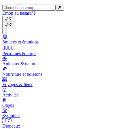
🔎
Émoji au hasard
🎲
🌙
💡
🌙
💡
😂
Smileys et émotions
👩‍❤️‍💋‍👨
Personnes & corps
🐝
Animaux & nature
🍕
Nourriture et boissons
🌇
Voyages & lieux
🥎
Activités
📙
Objets
💯
Symboles
🇺🇸
Drapeaux