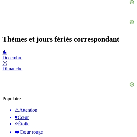
Thèmes et jours fériés correspondant
🎄
Décembre
🥴
Dimanche
Populaire
⚠️
Attention
♥️
Cœur
⭐
Étoile
❤️
Cœur rouge