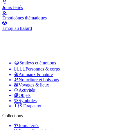
🎊
Jours fériés
🦄
Émoticônes thématiques
🎲
Émoji au hasard
😂
Smileys et émotions
👩‍❤️‍💋‍👨
Personnes & corps
🐝
Animaux & nature
🍕
Nourriture et boissons
🌇
Voyages & lieux
🥎
Activités
📙
Objets
💯
Symboles
🇺🇸
Drapeaux
Collections
🎊
Jours fériés