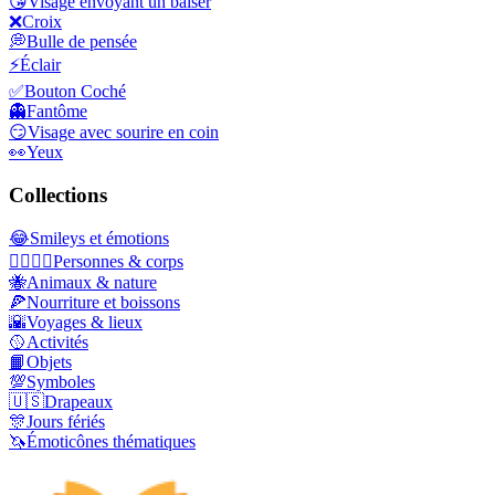
😘
Visage envoyant un baiser
❌
Croix
💭
Bulle de pensée
⚡
Éclair
✅
Bouton Coché
👻
Fantôme
😏
Visage avec sourire en coin
👀
Yeux
Collections
😂
Smileys et émotions
👩‍❤️‍💋‍👨
Personnes & corps
🐝
Animaux & nature
🍕
Nourriture et boissons
🌇
Voyages & lieux
🥎
Activités
📙
Objets
💯
Symboles
🇺🇸
Drapeaux
🎊
Jours fériés
🦄
Émoticônes thématiques