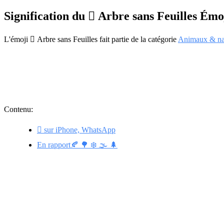
Signification du 🪾 Arbre sans Feuilles Émo
L'émoji 🪾 Arbre sans Feuilles fait partie de la catégorie
Animaux & na
Contenu:
🪾 sur iPhone, WhatsApp
En rapport🍂 🌳 ❄️ 🌫️ 🌲