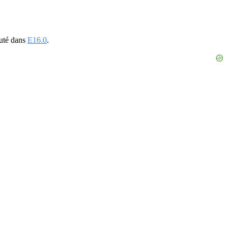
jouté dans
E16.0
.