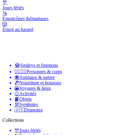
🎊
Jours fériés
🦄
Émoticônes thématiques
🎲
Émoji au hasard
😂
Smileys et émotions
👩‍❤️‍💋‍👨
Personnes & corps
🐝
Animaux & nature
🍕
Nourriture et boissons
🌇
Voyages & lieux
🥎
Activités
📙
Objets
💯
Symboles
🇺🇸
Drapeaux
Collections
🎊
Jours fériés