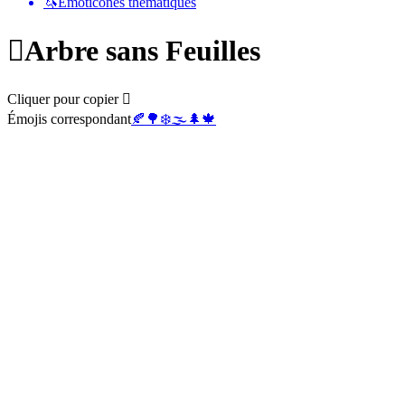
🦄
Émoticônes thématiques
🪾
Arbre sans Feuilles
Cliquer pour copier 🪾
Émojis correspondant
🍂
🌳
❄️
🌫️
🌲
🍁