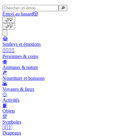
🔎
Émoji au hasard
🎲
🌙
💡
🌙
💡
😂
Smileys et émotions
👩‍❤️‍💋‍👨
Personnes & corps
🐝
Animaux & nature
🍕
Nourriture et boissons
🌇
Voyages & lieux
🥎
Activités
📙
Objets
💯
Symboles
🇺🇸
Drapeaux