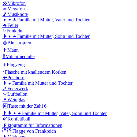
🎤
Mikrofon
📣
Megafon
🎵
Musiknote
👨‍👩‍👧
Familie mit Mutter, Vater und Tochter
🔥
Feuer
✨
Funkeln
👩‍👧‍👦
Familie mit Mutter, Sohn und Tochter
🩸
Blutstropfen
👨
Mann
🎖️
Militärmedaille
✈️
Flugzeug
🍾
Flasche mit knallendem Korken
📯
Posthorn
👩‍👧
Familie mit Mutter und Tochter
🎆
Feuerwerk
🎈
Luftballon
🍷
Weinglas
6️⃣
Taste mit der Zahl 6
👨‍👩‍👧‍👦
Familie mit Mutter, Vater, Sohn und Tochter
🎊
Konfettiball
ℹ️
Piktogramm für Informationen
🇫🇷
Flagge von Frankreich
👧
Mädchen