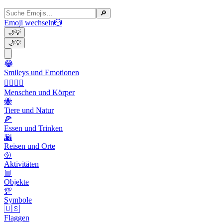
🔎
Emoji wechseln
🎲
🌙
💡
🌙
💡
😂
Smileys und Emotionen
👩‍❤️‍💋‍👨
Menschen und Körper
🐝
Tiere und Natur
🍕
Essen und Trinken
🌇
Reisen und Orte
🥎
Aktivitäten
📙
Objekte
💯
Symbole
🇺🇸
Flaggen