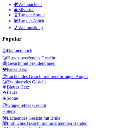
🎁
Weihnachten
🎄
Silvester
🌞
Tag der Sonne
🛠
Tag der Arbeit
🎵
Weltmusiktag
Populär
👍
Daumen hoch
😘
Kuss zuwerfendes Gesicht
😂
Gesicht mit Freudentränen
❤️
Rotes Herz
😍
Lächelndes Gesicht mit herzförmigen Augen
😉
Zwinkerndes Gesicht
💙
Blaues Herz
🔥
Feuer
☀️
Sonne
🙃
Umgedrehtes Gesicht
⭐
Stern
🤓
Lächelndes Gesicht mit Brille
🤗
Fröhliches Gesicht mit umarmenden Händen