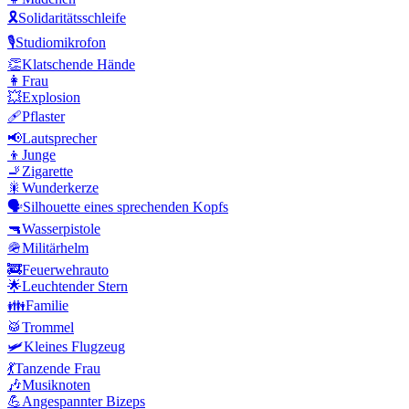
🎗️
Solidaritätsschleife
🎙️
Studiomikrofon
👏
Klatschende Hände
👩
Frau
💥
Explosion
🩹
Pflaster
📢
Lautsprecher
👦
Junge
🚬
Zigarette
🎇
Wunderkerze
🗣️
Silhouette eines sprechenden Kopfs
🔫
Wasserpistole
🪖
Militärhelm
🚒
Feuerwehrauto
🌟
Leuchtender Stern
👪
Familie
🥁
Trommel
🛩️
Kleines Flugzeug
💃
Tanzende Frau
🎶
Musiknoten
💪
Angespannter Bizeps