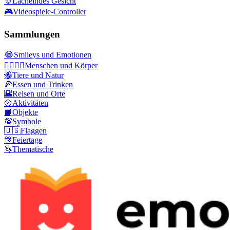
☺️
Lächelndes Gesicht
🎮
Videospiele-Controller
Sammlungen
😂
Smileys und Emotionen
👩‍❤️‍💋‍👨
Menschen und Körper
🐝
Tiere und Natur
🍕
Essen und Trinken
🌇
Reisen und Orte
🥎
Aktivitäten
📙
Objekte
💯
Symbole
🇺🇸
Flaggen
🎊
Feiertage
🦄
Thematische