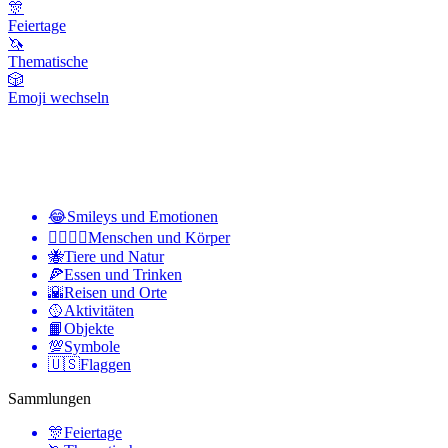
🎊
Feiertage
🦄
Thematische
🎲
Emoji wechseln
😂
Smileys und Emotionen
👩‍❤️‍💋‍👨
Menschen und Körper
🐝
Tiere und Natur
🍕
Essen und Trinken
🌇
Reisen und Orte
🥎
Aktivitäten
📙
Objekte
💯
Symbole
🇺🇸
Flaggen
Sammlungen
🎊
Feiertage