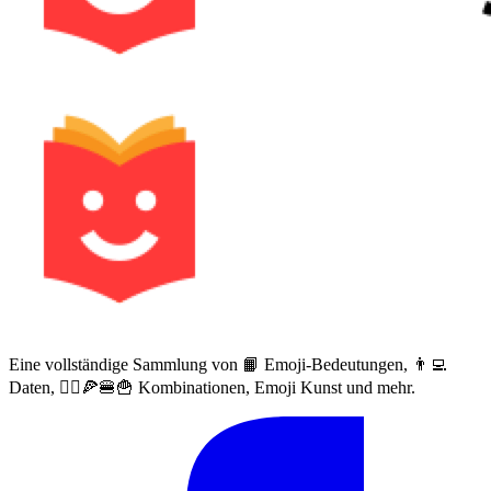
Eine vollständige Sammlung von 📙 Emoji-Bedeutungen, 👨‍💻
Daten, 🙅‍♀️🍕🍔🍟 Kombinationen, Emoji Kunst und mehr.