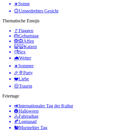
☀️
Sonne
🙃
Umgedrehtes Gesicht
Thematische Emojis
🚩
Flaggen
🎂
Geburtstag
🙈🙉
Affen
😺🙀
Katzen
💏
Sex
🌧
Wetter
☀️
Sommer
🎉🥂
Party
❤️
Liebe
😔
Traurig
Feiertage
🎺
Internationaler Tag der Kultur
🎃
Halloween
🚴
Fahrradtag
🍂
Lugnasad
🐿
Murmeltier Tag