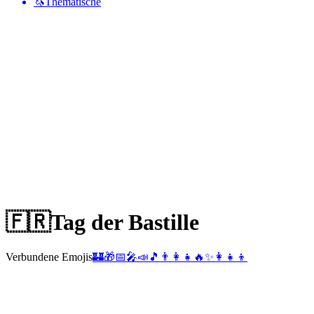
🦄
Thematische
🇫🇷
Tag der Bastille
Verbundene Emojis
🏰
🎁
📅
🎤
📣
🎵
👨‍👩‍👧
🔥
✨
👩‍👧‍👦