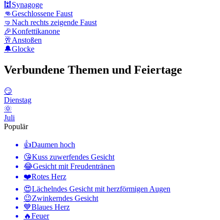
🕍
Synagoge
👊
Geschlossene Faust
🤜
Nach rechts zeigende Faust
🎉
Konfettikanone
🥂
Anstoßen
🔔
Glocke
Verbundene Themen und Feiertage
😏
Dienstag
🌞
Juli
Populär
👍
Daumen hoch
😘
Kuss zuwerfendes Gesicht
😂
Gesicht mit Freudentränen
❤️
Rotes Herz
😍
Lächelndes Gesicht mit herzförmigen Augen
😉
Zwinkerndes Gesicht
💙
Blaues Herz
🔥
Feuer