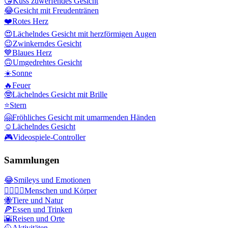
😘
Kuss zuwerfendes Gesicht
😂
Gesicht mit Freudentränen
❤️
Rotes Herz
😍
Lächelndes Gesicht mit herzförmigen Augen
😉
Zwinkerndes Gesicht
💙
Blaues Herz
🙃
Umgedrehtes Gesicht
☀️
Sonne
🔥
Feuer
🤓
Lächelndes Gesicht mit Brille
⭐
Stern
🤗
Fröhliches Gesicht mit umarmenden Händen
☺️
Lächelndes Gesicht
🎮
Videospiele-Controller
Sammlungen
😂
Smileys und Emotionen
👩‍❤️‍💋‍👨
Menschen und Körper
🐝
Tiere und Natur
🍕
Essen und Trinken
🌇
Reisen und Orte
🥎
Aktivitäten