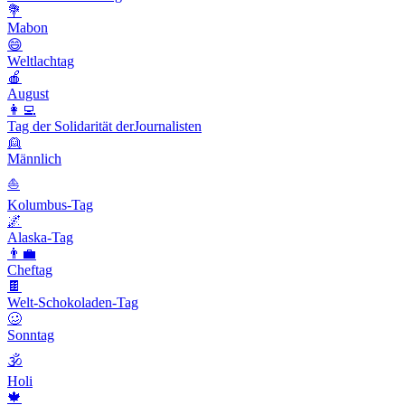
💐
Mabon
😄
Weltlachtag
🍎
August
👩‍💻
Tag der Solidarität derJournalisten
👱
Männlich
⛵️
Kolumbus-Tag
🌌
Alaska-Tag
👨‍💼
Cheftag
🍫
Welt-Schokoladen-Tag
🥴
Sonntag
🕉
Holi
🍁