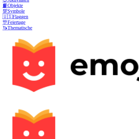
📙
Objekte
💯
Symbole
🇺🇸
Flaggen
🎊
Feiertage
🦄
Thematische