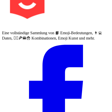
Eine vollständige Sammlung von 📙 Emoji-Bedeutungen, 👨‍💻
Daten, 🙅‍♀️🍕🍔🍟 Kombinationen, Emoji Kunst und mehr.