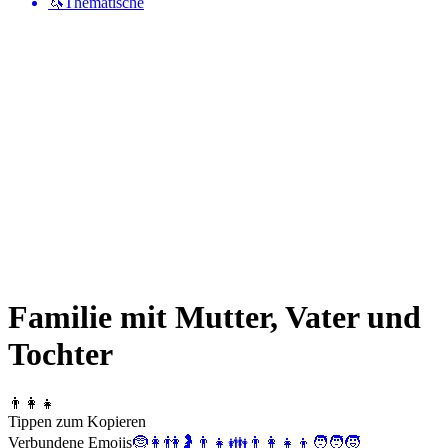
🦄
Thematische
Familie mit Mutter, Vater und
Tochter
👨‍👩‍👧
Tippen zum Kopieren
Verbundene Emojis
🤶
👩
👫
🤰
👨
👧
👪
👨‍👩‍👧‍👦
🧑‍🧑‍🧒