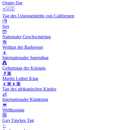
Oraier-Tag
⭐️🇺🇸
Tag des Unionseintritts von Californien
💏
Sex
🤲
Nationaler Geschwistertag
🍻
Welttag der Barkeeper
👧
Internationaler Jugendtag
👸
Geburtstag der Königin
👴🏾
Martin Luther King
👦🏾👧🏾
Tag des afrikanischen Kindes
👶
Internationaler Kindertag
💋
Weltkusstag
👺
Guy Fawkes Tag
✨