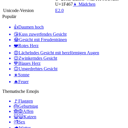
U+1F467
👧 Mädchen
Unicode-Version
E2.0
Populär
👍
Daumen hoch
😘
Kuss zuwerfendes Gesicht
😂
Gesicht mit Freudentränen
❤️
Rotes Herz
😍
Lächelndes Gesicht mit herzförmigen Augen
😉
Zwinkerndes Gesicht
💙
Blaues Herz
🙃
Umgedrehtes Gesicht
☀️
Sonne
🔥
Feuer
Thematische Emojis
🚩
Flaggen
🎂
Geburtstag
🙈🙉
Affen
😺🙀
Katzen
💏
Sex
🌧
Wetter