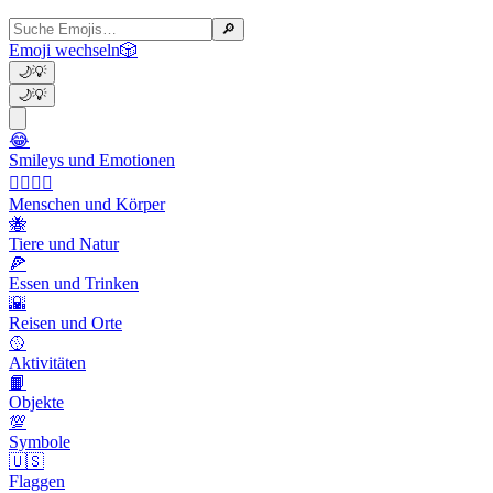
🔎
Emoji wechseln
🎲
🌙
💡
🌙
💡
😂
Smileys und Emotionen
👩‍❤️‍💋‍👨
Menschen und Körper
🐝
Tiere und Natur
🍕
Essen und Trinken
🌇
Reisen und Orte
🥎
Aktivitäten
📙
Objekte
💯
Symbole
🇺🇸
Flaggen