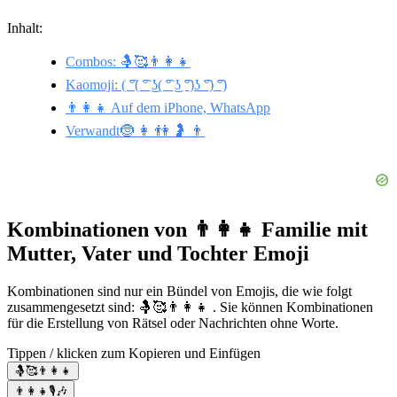
Inhalt:
Combos: 🤱🥰👨‍👩‍👧
Kaomoji: ( ͡°( ͡° ͜ʖ( ͡° ͜ʖ ͡°)ʖ ͡°) ͡°)
👨‍👩‍👧 Auf dem iPhone, WhatsApp
Verwandt🤶 👩 👫 🤰 👨
Kombinationen von 👨‍👩‍👧 Familie mit
Mutter, Vater und Tochter Emoji
Kombinationen sind nur ein Bündel von Emojis, die wie folgt
zusammengesetzt sind: 🤱🥰👨‍👩‍👧 . Sie können Kombinationen
für die Erstellung von Rätsel oder Nachrichten ohne Worte.
Tippen / klicken zum Kopieren und Einfügen
🤱🥰👨‍👩‍👧
👨‍👩‍👧🎙️🎶