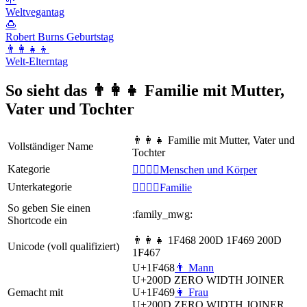
Weltvegantag
🍮
Robert Burns Geburtstag
👨‍👩‍👧‍👦
Welt-Elterntag
So sieht das 👨‍👩‍👧 Familie mit Mutter,
Vater und Tochter
👨‍👩‍👧 Familie mit Mutter, Vater und
Vollständiger Name
Tochter
Kategorie
👩‍❤️‍💋‍👨Menschen und Körper
Unterkategorie
👩‍❤️‍💋‍👨Familie
So geben Sie einen
:family_mwg:
Shortcode ein
👨‍👩‍👧 1F468 200D 1F469 200D
Unicode (voll qualifiziert)
1F467
U+1F468
👨 Mann
U+200D
ZERO WIDTH JOINER
Gemacht mit
U+1F469
👩 Frau
U+200D
ZERO WIDTH JOINER