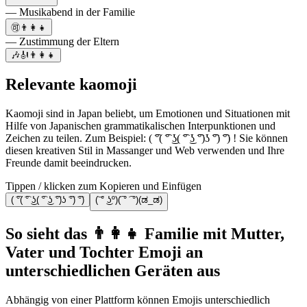
— Musikabend in der Familie
🉑👨‍👩‍👧
— Zustimmung der Eltern
🎶🎻👨‍👩‍👧
Relevante kaomoji
Kaomoji sind in Japan beliebt, um Emotionen und Situationen mit
Hilfe von Japanischen grammatikalischen Interpunktionen und
Zeichen zu teilen. Zum Beispiel: ( ͡°( ͡° ͜ʖ( ͡° ͜ʖ ͡°)ʖ ͡°) ͡°) ! Sie können
diesen kreativen Stil in Massanger und Web verwenden und Ihre
Freunde damit beeindrucken.
Tippen / klicken zum Kopieren und Einfügen
( ͡°( ͡° ͜ʖ( ͡° ͜ʖ ͡°)ʖ ͡°) ͡°)
(͝ ° ͜ʖº)(͡ ° ͡ °)(ಡ_ಡ)
So sieht das 👨‍👩‍👧 Familie mit Mutter,
Vater und Tochter Emoji an
unterschiedlichen Geräten aus
Abhängig von einer Plattform können Emojis unterschiedlich