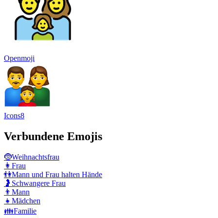
Openmoji
Icons8
Verbundene Emojis
🤶
Weihnachtsfrau
👩
Frau
👫
Mann und Frau halten Hände
🤰
Schwangere Frau
👨
Mann
👧
Mädchen
👪
Familie