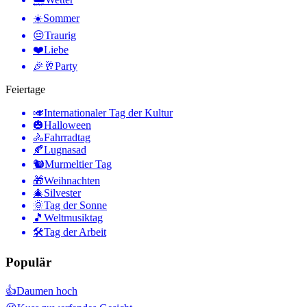
☀️
Sommer
😔
Traurig
❤️
Liebe
🎉🥂
Party
Feiertage
🎺
Internationaler Tag der Kultur
🎃
Halloween
🚴
Fahrradtag
🍂
Lugnasad
🐿
Murmeltier Tag
🎁
Weihnachten
🎄
Silvester
🌞
Tag der Sonne
🎵
Weltmusiktag
🛠
Tag der Arbeit
Populär
👍
Daumen hoch