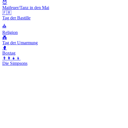
😈
Maifeuer/Tanz in den Mai
🇫🇷
Tag der Bastille
⛪️
Religion
💑
Tag der Umarmung
🥊
Boxtag
👨‍👩‍👧‍👦
Die Simpsons