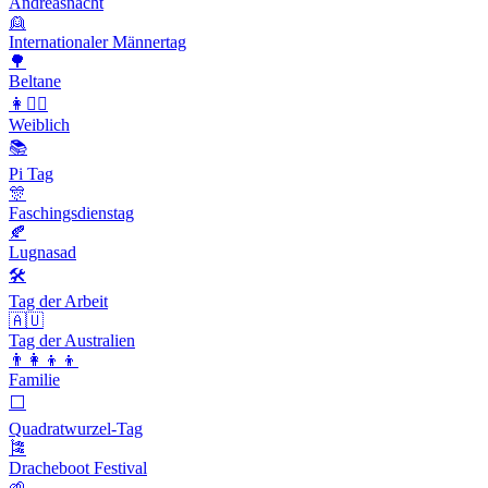
Andreasnacht
👱
Internationaler Männertag
🌳
Beltane
👩👱‍♀️
Weiblich
📚
Pi Tag
🎊
Faschingsdienstag
🍂
Lugnasad
🛠
Tag der Arbeit
🇦🇺
Tag der Australien
👨‍👩‍👦‍👦
Familie
⬜️
Quadratwurzel-Tag
🎏
Dracheboot Festival
🌱