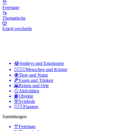
🎊
Feiertage
🦄
Thematische
🎲
Emoji wechseln
😂
Smileys und Emotionen
👩‍❤️‍💋‍👨
Menschen und Körper
🐝
Tiere und Natur
🍕
Essen und Trinken
🌇
Reisen und Orte
🥎
Aktivitäten
📙
Objekte
💯
Symbole
🇺🇸
Flaggen
Sammlungen
🎊
Feiertage