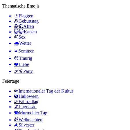
Thematische Emojis
🚩
Flaggen
🎂
Geburtstag
🙈🙉
Affen
😺🙀
Katzen
💏
Sex
🌧
Wetter
☀️
Sommer
😔
Traurig
❤️
Liebe
🎉🥂
Party
Feiertage
🎺
Internationaler Tag der Kultur
🎃
Halloween
🚴
Fahrradtag
🍂
Lugnasad
🐿
Murmeltier Tag
🎁
Weihnachten
🎄
Silvester