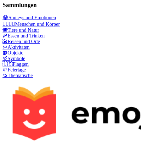
Sammlungen
😂
Smileys und Emotionen
👩‍❤️‍💋‍👨
Menschen und Körper
🐝
Tiere und Natur
🍕
Essen und Trinken
🌇
Reisen und Orte
🥎
Aktivitäten
📙
Objekte
💯
Symbole
🇺🇸
Flaggen
🎊
Feiertage
🦄
Thematische