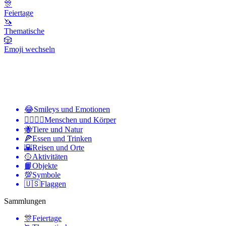
🎊
Feiertage
🦄
Thematische
🎲
Emoji wechseln
😂
Smileys und Emotionen
👩‍❤️‍💋‍👨
Menschen und Körper
🐝
Tiere und Natur
🍕
Essen und Trinken
🌇
Reisen und Orte
🥎
Aktivitäten
📙
Objekte
💯
Symbole
🇺🇸
Flaggen
Sammlungen
🎊
Feiertage