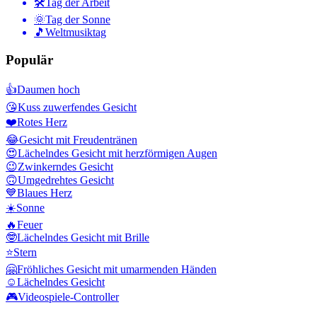
🛠
Tag der Arbeit
🌞
Tag der Sonne
🎵
Weltmusiktag
Populär
👍
Daumen hoch
😘
Kuss zuwerfendes Gesicht
❤️
Rotes Herz
😂
Gesicht mit Freudentränen
😍
Lächelndes Gesicht mit herzförmigen Augen
😉
Zwinkerndes Gesicht
🙃
Umgedrehtes Gesicht
💙
Blaues Herz
☀️
Sonne
🔥
Feuer
🤓
Lächelndes Gesicht mit Brille
⭐
Stern
🤗
Fröhliches Gesicht mit umarmenden Händen
☺️
Lächelndes Gesicht
🎮
Videospiele-Controller