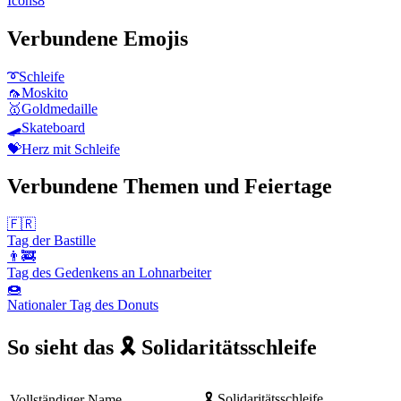
Icons8
Verbundene Emojis
➰
Schleife
🦟
Moskito
🥇
Goldmedaille
🛹
Skateboard
💝
Herz mit Schleife
Verbundene Themen und Feiertage
🇫🇷
Tag der Bastille
👨‍🚒
Tag des Gedenkens an Lohnarbeiter
🍩
Nationaler Tag des Donuts
So sieht das 🎗️ Solidaritätsschleife
🎗️ Solidaritätsschleife
Vollständiger Name