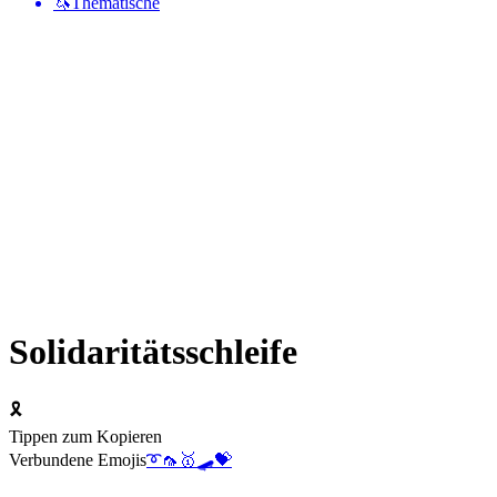
🦄
Thematische
Solidaritätsschleife
🎗️
Tippen zum Kopieren
Verbundene Emojis
➰
🦟
🥇
🛹
💝