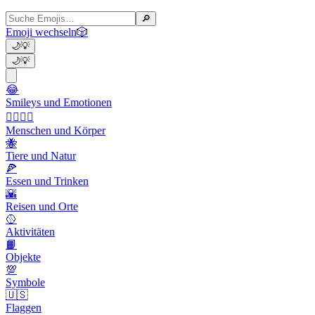
🔎
Emoji wechseln
🎲
🌙
💡
🌙
💡
😂
Smileys und Emotionen
👩‍❤️‍💋‍👨
Menschen und Körper
🐝
Tiere und Natur
🍕
Essen und Trinken
🌇
Reisen und Orte
🥎
Aktivitäten
📙
Objekte
💯
Symbole
🇺🇸
Flaggen