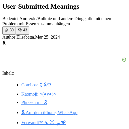
User-Submitted Meanings
Bedeutet Anorexie/Bulimie und andere Dinge, die mit einem
Problem mit Essen zusammenhängen
👍
50
👎
43
Author Elisabetta,Mar 25, 2024
🎗️
Inhalt:
Combos: 🧷🎗️👕
Kaomoji: ○(●v●)○
Phrasen mit 🎗️
🎗️ Auf dem iPhone, WhatsApp
Verwandt➰ 🦟 🥇 🛹 💝