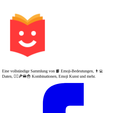
Eine vollständige Sammlung von 📙 Emoji-Bedeutungen, 👨‍💻
Daten, 🙅‍♀️🍕🍔🍟 Kombinationen, Emoji Kunst und mehr.