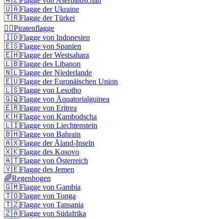
🇦🇿
Flagge von Aserbaidschan
🇺🇦
Flagge der Ukraine
🇹🇷
Flagge der Türkei
🏴‍☠️
Piratenflagge
🇮🇩
Flagge von Indonesien
🇪🇸
Flagge von Spanien
🇪🇭
Flagge der Westsahara
🇱🇧
Flagge des Libanon
🇳🇱
Flagge der Niederlande
🇪🇺
Flagge der Europäischen Union
🇱🇸
Flagge von Lesotho
🇬🇶
Flagge von Äquatorialguinea
🇪🇷
Flagge von Eritrea
🇰🇭
Flagge von Kambodscha
🇱🇮
Flagge von Liechtenstein
🇧🇭
Flagge von Bahrain
🇦🇽
Flagge der Åland-Inseln
🇽🇰
Flagge des Kosovo
🇦🇹
Flagge von Österreich
🇾🇪
Flagge des Jemen
🌈
Regenbogen
🇬🇲
Flagge von Gambia
🇹🇴
Flagge von Tonga
🇹🇿
Flagge von Tansania
🇿🇦
Flagge von Südafrika