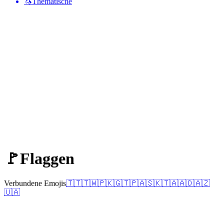
🦄
Thematische
🚩
Flaggen
Verbundene Emojis
🇹🇹
🇹🇼
🇵🇰
🇬🇹
🇵🇦
🇸🇰
🇹🇦
🇦🇩
🇦🇿
🇺🇦