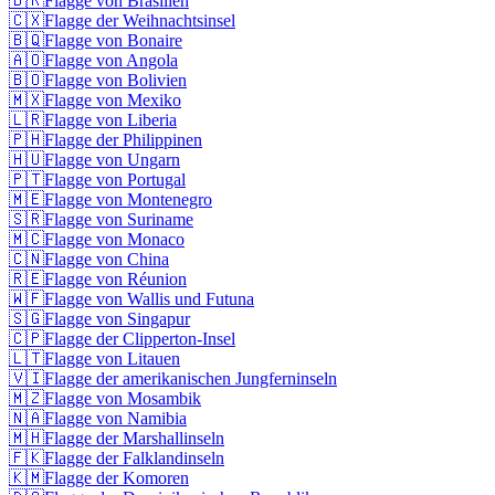
🇧🇷
Flagge von Brasilien
🇨🇽
Flagge der Weihnachtsinsel
🇧🇶
Flagge von Bonaire
🇦🇴
Flagge von Angola
🇧🇴
Flagge von Bolivien
🇲🇽
Flagge von Mexiko
🇱🇷
Flagge von Liberia
🇵🇭
Flagge der Philippinen
🇭🇺
Flagge von Ungarn
🇵🇹
Flagge von Portugal
🇲🇪
Flagge von Montenegro
🇸🇷
Flagge von Suriname
🇲🇨
Flagge von Monaco
🇨🇳
Flagge von China
🇷🇪
Flagge von Réunion
🇼🇫
Flagge von Wallis und Futuna
🇸🇬
Flagge von Singapur
🇨🇵
Flagge der Clipperton-Insel
🇱🇹
Flagge von Litauen
🇻🇮
Flagge der amerikanischen Jungferninseln
🇲🇿
Flagge von Mosambik
🇳🇦
Flagge von Namibia
🇲🇭
Flagge der Marshallinseln
🇫🇰
Flagge der Falklandinseln
🇰🇲
Flagge der Komoren