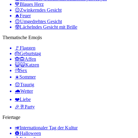
💙
Blaues Herz
😉
Zwinkerndes Gesicht
🔥
Feuer
🙃
Umgedrehtes Gesicht
🤓
Lächelndes Gesicht mit Brille
Thematische Emojis
🚩
Flaggen
🎂
Geburtstag
🙈🙉
Affen
😺🙀
Katzen
💏
Sex
☀️
Sommer
😔
Traurig
🌧
Wetter
❤️
Liebe
🎉🥂
Party
Feiertage
🎺
Internationaler Tag der Kultur
🎃
Halloween