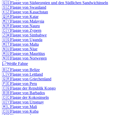
🇬🇸
Flagge von Südgeorgien und den Südlichen Sandwichinseln
🇸🇿
Flagge von Swasiland
🇰🇿
Flagge von Kasachstan
🇶🇦
Flagge von Katar
🇲🇾
Flagge von Malaysia
🇳🇷
Flagge von Nauru
🇨🇾
Flagge von Zypern
🇿🇼
Flagge von Simbabwe
🇺🇬
Flagge von Uganda
🇲🇹
Flagge von Malta
🇳🇺
Flagge von Niue
🇲🇺
Flagge von Mauritius
🇳🇴
Flagge von Norwegen
🏳️
Weiße Fahne
🇧🇿
Flagge von Belize
🇱🇻
Flagge von Lettland
🇬🇷
Flagge von Griechenland
🇵🇪
Flagge von Peru
🇨🇬
Flagge der Republik Kongo
🇧🇧
Flagge von Barbados
🇨🇨
Flagge der Kokosinseln
🇺🇾
Flagge von Uruguay
🇲🇱
Flagge von Mali
🇨🇺
Flagge von Kuba