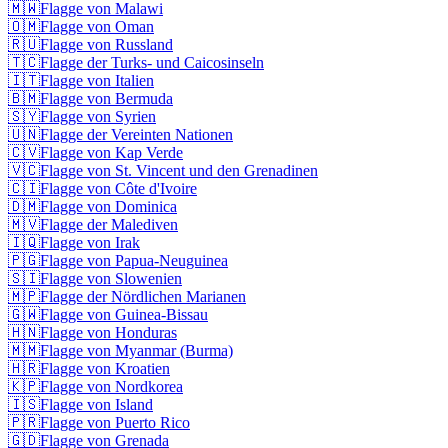
🇲🇼
Flagge von Malawi
🇴🇲
Flagge von Oman
🇷🇺
Flagge von Russland
🇹🇨
Flagge der Turks- und Caicosinseln
🇮🇹
Flagge von Italien
🇧🇲
Flagge von Bermuda
🇸🇾
Flagge von Syrien
🇺🇳
Flagge der Vereinten Nationen
🇨🇻
Flagge von Kap Verde
🇻🇨
Flagge von St. Vincent und den Grenadinen
🇨🇮
Flagge von Côte d'Ivoire
🇩🇲
Flagge von Dominica
🇲🇻
Flagge der Malediven
🇮🇶
Flagge von Irak
🇵🇬
Flagge von Papua-Neuguinea
🇸🇮
Flagge von Slowenien
🇲🇵
Flagge der Nördlichen Marianen
🇬🇼
Flagge von Guinea-Bissau
🇭🇳
Flagge von Honduras
🇲🇲
Flagge von Myanmar (Burma)
🇭🇷
Flagge von Kroatien
🇰🇵
Flagge von Nordkorea
🇮🇸
Flagge von Island
🇵🇷
Flagge von Puerto Rico
🇬🇩
Flagge von Grenada