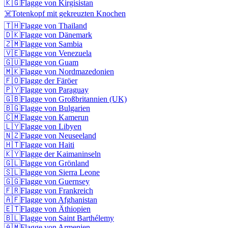
🇰🇬
Flagge von Kirgisistan
☠️
Totenkopf mit gekreuzten Knochen
🇹🇭
Flagge von Thailand
🇩🇰
Flagge von Dänemark
🇿🇲
Flagge von Sambia
🇻🇪
Flagge von Venezuela
🇬🇺
Flagge von Guam
🇲🇰
Flagge von Nordmazedonien
🇫🇴
Flagge der Färöer
🇵🇾
Flagge von Paraguay
🇬🇧
Flagge von Großbritannien (UK)
🇧🇬
Flagge von Bulgarien
🇨🇲
Flagge von Kamerun
🇱🇾
Flagge von Libyen
🇳🇿
Flagge von Neuseeland
🇭🇹
Flagge von Haiti
🇰🇾
Flagge der Kaimaninseln
🇬🇱
Flagge von Grönland
🇸🇱
Flagge von Sierra Leone
🇬🇬
Flagge von Guernsey
🇫🇷
Flagge von Frankreich
🇦🇫
Flagge von Afghanistan
🇪🇹
Flagge von Äthiopien
🇧🇱
Flagge von Saint Barthélemy
🇦🇲
Flagge von Armenien