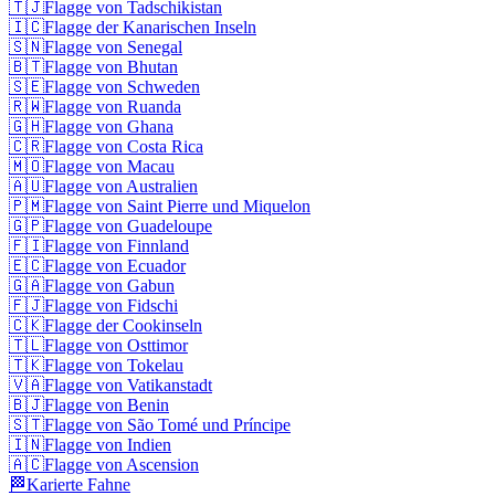
🇹🇯
Flagge von Tadschikistan
🇮🇨
Flagge der Kanarischen Inseln
🇸🇳
Flagge von Senegal
🇧🇹
Flagge von Bhutan
🇸🇪
Flagge von Schweden
🇷🇼
Flagge von Ruanda
🇬🇭
Flagge von Ghana
🇨🇷
Flagge von Costa Rica
🇲🇴
Flagge von Macau
🇦🇺
Flagge von Australien
🇵🇲
Flagge von Saint Pierre und Miquelon
🇬🇵
Flagge von Guadeloupe
🇫🇮
Flagge von Finnland
🇪🇨
Flagge von Ecuador
🇬🇦
Flagge von Gabun
🇫🇯
Flagge von Fidschi
🇨🇰
Flagge der Cookinseln
🇹🇱
Flagge von Osttimor
🇹🇰
Flagge von Tokelau
🇻🇦
Flagge von Vatikanstadt
🇧🇯
Flagge von Benin
🇸🇹
Flagge von São Tomé und Príncipe
🇮🇳
Flagge von Indien
🇦🇨
Flagge von Ascension
🏁
Karierte Fahne