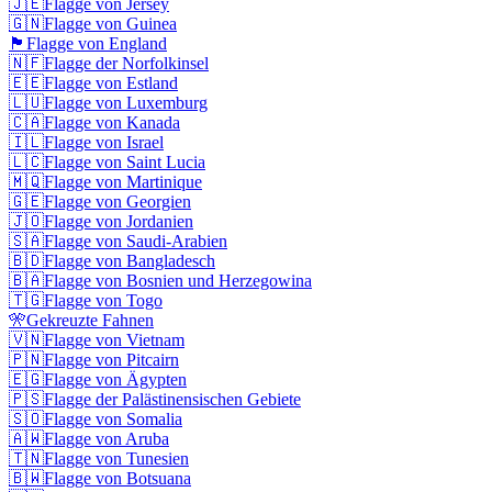
🇯🇪
Flagge von Jersey
🇬🇳
Flagge von Guinea
🏴󠁧󠁢󠁥󠁮󠁧󠁿
Flagge von England
🇳🇫
Flagge der Norfolkinsel
🇪🇪
Flagge von Estland
🇱🇺
Flagge von Luxemburg
🇨🇦
Flagge von Kanada
🇮🇱
Flagge von Israel
🇱🇨
Flagge von Saint Lucia
🇲🇶
Flagge von Martinique
🇬🇪
Flagge von Georgien
🇯🇴
Flagge von Jordanien
🇸🇦
Flagge von Saudi-Arabien
🇧🇩
Flagge von Bangladesch
🇧🇦
Flagge von Bosnien und Herzegowina
🇹🇬
Flagge von Togo
🎌
Gekreuzte Fahnen
🇻🇳
Flagge von Vietnam
🇵🇳
Flagge von Pitcairn
🇪🇬
Flagge von Ägypten
🇵🇸
Flagge der Palästinensischen Gebiete
🇸🇴
Flagge von Somalia
🇦🇼
Flagge von Aruba
🇹🇳
Flagge von Tunesien
🇧🇼
Flagge von Botsuana