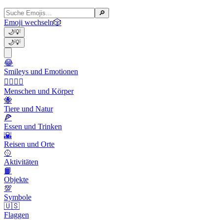
🔎
Emoji wechseln
🎲
🌙
💡
🌙
💡
😂
Smileys und Emotionen
👩‍❤️‍💋‍👨
Menschen und Körper
🐝
Tiere und Natur
🍕
Essen und Trinken
🌇
Reisen und Orte
🥎
Aktivitäten
📙
Objekte
💯
Symbole
🇺🇸
Flaggen