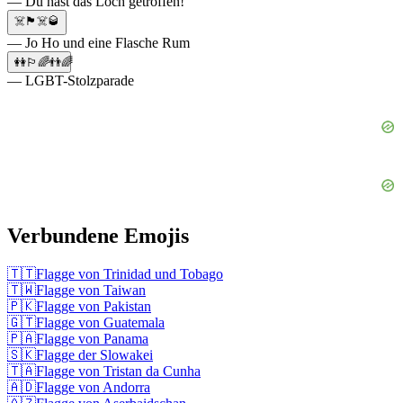
— Du hast das Loch getroffen!
☠️🏴‍☠️🥃
— Jo Ho und eine Flasche Rum
👭🏳️‍🌈👬🌈
— LGBT-Stolzparade
Verbundene Emojis
🇹🇹
Flagge von Trinidad und Tobago
🇹🇼
Flagge von Taiwan
🇵🇰
Flagge von Pakistan
🇬🇹
Flagge von Guatemala
🇵🇦
Flagge von Panama
🇸🇰
Flagge der Slowakei
🇹🇦
Flagge von Tristan da Cunha
🇦🇩
Flagge von Andorra