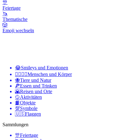
🎊
Feiertage
🦄
Thematische
🎲
Emoji wechseln
😂
Smileys und Emotionen
👩‍❤️‍💋‍👨
Menschen und Körper
🐝
Tiere und Natur
🍕
Essen und Trinken
🌇
Reisen und Orte
🥎
Aktivitäten
📙
Objekte
💯
Symbole
🇺🇸
Flaggen
Sammlungen
🎊
Feiertage