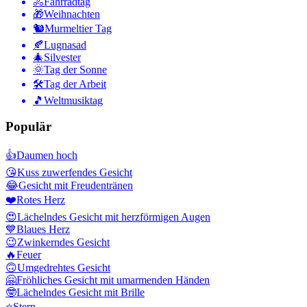
🚴
Fahrradtag
🎁
Weihnachten
🐿
Murmeltier Tag
🍂
Lugnasad
🎄
Silvester
🌞
Tag der Sonne
🛠
Tag der Arbeit
🎵
Weltmusiktag
Populär
👍
Daumen hoch
😘
Kuss zuwerfendes Gesicht
😂
Gesicht mit Freudentränen
❤️
Rotes Herz
😍
Lächelndes Gesicht mit herzförmigen Augen
💙
Blaues Herz
😉
Zwinkerndes Gesicht
🔥
Feuer
🙃
Umgedrehtes Gesicht
🤗
Fröhliches Gesicht mit umarmenden Händen
🤓
Lächelndes Gesicht mit Brille
⭐
Stern