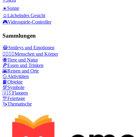
☀️
Sonne
☺️
Lächelndes Gesicht
🎮
Videospiele-Controller
Sammlungen
😂
Smileys und Emotionen
👩‍❤️‍💋‍👨
Menschen und Körper
🐝
Tiere und Natur
🍕
Essen und Trinken
🌇
Reisen und Orte
🥎
Aktivitäten
📙
Objekte
💯
Symbole
🇺🇸
Flaggen
🎊
Feiertage
🦄
Thematische