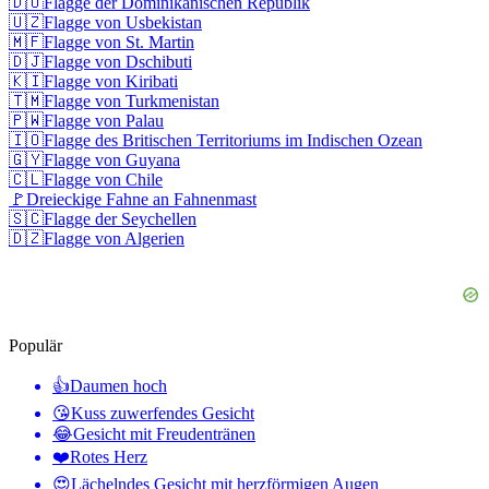
🇩🇴
Flagge der Dominikanischen Republik
🇺🇿
Flagge von Usbekistan
🇲🇫
Flagge von St. Martin
🇩🇯
Flagge von Dschibuti
🇰🇮
Flagge von Kiribati
🇹🇲
Flagge von Turkmenistan
🇵🇼
Flagge von Palau
🇮🇴
Flagge des Britischen Territoriums im Indischen Ozean
🇬🇾
Flagge von Guyana
🇨🇱
Flagge von Chile
🚩
Dreieckige Fahne an Fahnenmast
🇸🇨
Flagge der Seychellen
🇩🇿
Flagge von Algerien
Populär
👍
Daumen hoch
😘
Kuss zuwerfendes Gesicht
😂
Gesicht mit Freudentränen
❤️
Rotes Herz
😍
Lächelndes Gesicht mit herzförmigen Augen