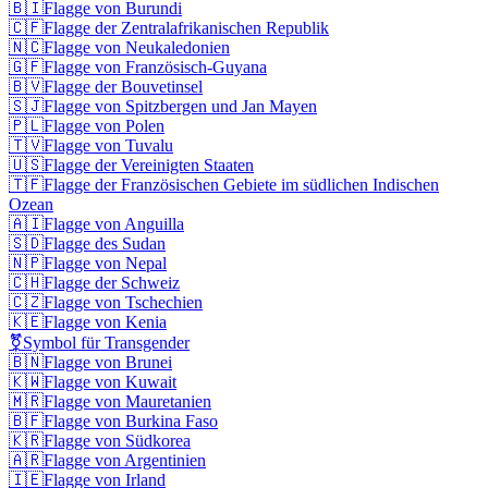
🇧🇮
Flagge von Burundi
🇨🇫
Flagge der Zentralafrikanischen Republik
🇳🇨
Flagge von Neukaledonien
🇬🇫
Flagge von Französisch-Guyana
🇧🇻
Flagge der Bouvetinsel
🇸🇯
Flagge von Spitzbergen und Jan Mayen
🇵🇱
Flagge von Polen
🇹🇻
Flagge von Tuvalu
🇺🇸
Flagge der Vereinigten Staaten
🇹🇫
Flagge der Französischen Gebiete im südlichen Indischen
Ozean
🇦🇮
Flagge von Anguilla
🇸🇩
Flagge des Sudan
🇳🇵
Flagge von Nepal
🇨🇭
Flagge der Schweiz
🇨🇿
Flagge von Tschechien
🇰🇪
Flagge von Kenia
⚧️
Symbol für Transgender
🇧🇳
Flagge von Brunei
🇰🇼
Flagge von Kuwait
🇲🇷
Flagge von Mauretanien
🇧🇫
Flagge von Burkina Faso
🇰🇷
Flagge von Südkorea
🇦🇷
Flagge von Argentinien
🇮🇪
Flagge von Irland