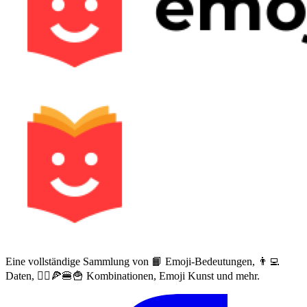
Eine vollständige Sammlung von 📙 Emoji-Bedeutungen, 👨‍💻
Daten, 🙅‍♀️🍕🍔🍟 Kombinationen, Emoji Kunst und mehr.