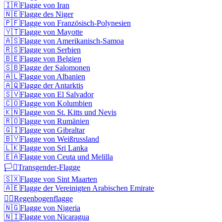
🇮🇷
Flagge von Iran
🇳🇪
Flagge des Niger
🇵🇫
Flagge von Französisch-Polynesien
🇾🇹
Flagge von Mayotte
🇦🇸
Flagge von Amerikanisch-Samoa
🇷🇸
Flagge von Serbien
🇧🇪
Flagge von Belgien
🇸🇧
Flagge der Salomonen
🇦🇱
Flagge von Albanien
🇦🇶
Flagge der Antarktis
🇸🇻
Flagge von El Salvador
🇨🇴
Flagge von Kolumbien
🇰🇳
Flagge von St. Kitts und Nevis
🇷🇴
Flagge von Rumänien
🇬🇮
Flagge von Gibraltar
🇧🇾
Flagge von Weißrussland
🇱🇰
Flagge von Sri Lanka
🇪🇦
Flagge von Ceuta und Melilla
🏳️‍⚧️
Transgender-Flagge
🇸🇽
Flagge von Sint Maarten
🇦🇪
Flagge der Vereinigten Arabischen Emirate
🏳️‍🌈
Regenbogenflagge
🇳🇬
Flagge von Nigeria
🇳🇮
Flagge von Nicaragua