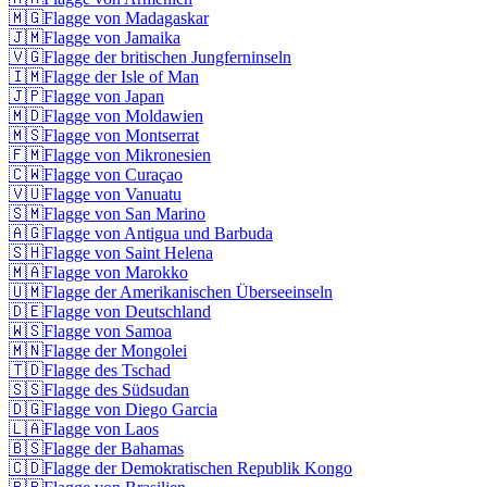
🇲🇬
Flagge von Madagaskar
🇯🇲
Flagge von Jamaika
🇻🇬
Flagge der britischen Jungferninseln
🇮🇲
Flagge der Isle of Man
🇯🇵
Flagge von Japan
🇲🇩
Flagge von Moldawien
🇲🇸
Flagge von Montserrat
🇫🇲
Flagge von Mikronesien
🇨🇼
Flagge von Curaçao
🇻🇺
Flagge von Vanuatu
🇸🇲
Flagge von San Marino
🇦🇬
Flagge von Antigua und Barbuda
🇸🇭
Flagge von Saint Helena
🇲🇦
Flagge von Marokko
🇺🇲
Flagge der Amerikanischen Überseeinseln
🇩🇪
Flagge von Deutschland
🇼🇸
Flagge von Samoa
🇲🇳
Flagge der Mongolei
🇹🇩
Flagge des Tschad
🇸🇸
Flagge des Südsudan
🇩🇬
Flagge von Diego Garcia
🇱🇦
Flagge von Laos
🇧🇸
Flagge der Bahamas
🇨🇩
Flagge der Demokratischen Republik Kongo