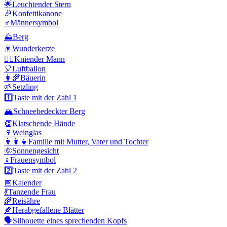
🌟
Leuchtender Stern
🎉
Konfettikanone
♂️
Männersymbol
⛰️
Berg
🎇
Wunderkerze
🧎‍♂️
Kniender Mann
🎈
Luftballon
👩‍🌾
Bäuerin
🌱
Setzling
1️⃣
Taste mit der Zahl 1
🏔️
Schneebedeckter Berg
👏
Klatschende Hände
🍷
Weinglas
👨‍👩‍👧
Familie mit Mutter, Vater und Tochter
🌞
Sonnengesicht
♀️
Frauensymbol
2️⃣
Taste mit der Zahl 2
📅
Kalender
💃
Tanzende Frau
🌾
Reisähre
🍂
Herabgefallene Blätter
🗣️
Silhouette eines sprechenden Kopfs