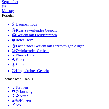
September
😖
Montag
Populär
👍
Daumen hoch
😘
Kuss zuwerfendes Gesicht
😂
Gesicht mit Freudentränen
❤️
Rotes Herz
😍
Lächelndes Gesicht mit herzförmigen Augen
😉
Zwinkerndes Gesicht
💙
Blaues Herz
🔥
Feuer
☀️
Sonne
🙃
Umgedrehtes Gesicht
Thematische Emojis
🚩
Flaggen
🎂
Geburtstag
🙈🙉
Affen
😺🙀
Katzen
💏
Sex