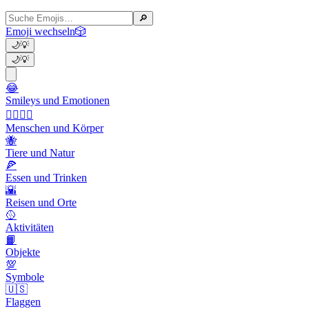
🔎
Emoji wechseln
🎲
🌙
💡
🌙
💡
😂
Smileys und Emotionen
👩‍❤️‍💋‍👨
Menschen und Körper
🐝
Tiere und Natur
🍕
Essen und Trinken
🌇
Reisen und Orte
🥎
Aktivitäten
📙
Objekte
💯
Symbole
🇺🇸
Flaggen