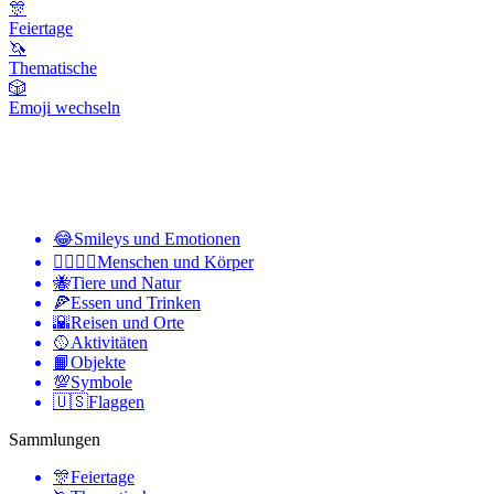
🎊
Feiertage
🦄
Thematische
🎲
Emoji wechseln
😂
Smileys und Emotionen
👩‍❤️‍💋‍👨
Menschen und Körper
🐝
Tiere und Natur
🍕
Essen und Trinken
🌇
Reisen und Orte
🥎
Aktivitäten
📙
Objekte
💯
Symbole
🇺🇸
Flaggen
Sammlungen
🎊
Feiertage