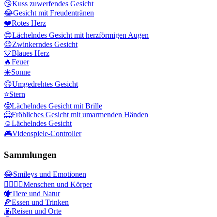
😘
Kuss zuwerfendes Gesicht
😂
Gesicht mit Freudentränen
❤️
Rotes Herz
😍
Lächelndes Gesicht mit herzförmigen Augen
😉
Zwinkerndes Gesicht
💙
Blaues Herz
🔥
Feuer
☀️
Sonne
🙃
Umgedrehtes Gesicht
⭐
Stern
🤓
Lächelndes Gesicht mit Brille
🤗
Fröhliches Gesicht mit umarmenden Händen
☺️
Lächelndes Gesicht
🎮
Videospiele-Controller
Sammlungen
😂
Smileys und Emotionen
👩‍❤️‍💋‍👨
Menschen und Körper
🐝
Tiere und Natur
🍕
Essen und Trinken
🌇
Reisen und Orte