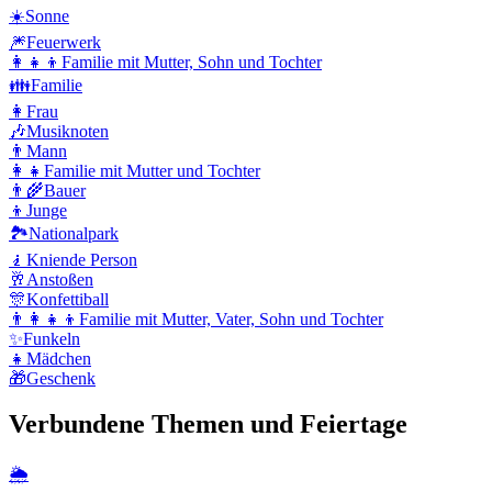
☀️
Sonne
🎆
Feuerwerk
👩‍👧‍👦
Familie mit Mutter, Sohn und Tochter
👪
Familie
👩
Frau
🎶
Musiknoten
👨
Mann
👩‍👧
Familie mit Mutter und Tochter
👨‍🌾
Bauer
👦
Junge
🏞️
Nationalpark
🧎
Kniende Person
🥂
Anstoßen
🎊
Konfettiball
👨‍👩‍👧‍👦
Familie mit Mutter, Vater, Sohn und Tochter
✨
Funkeln
👧
Mädchen
🎁
Geschenk
Verbundene Themen und Feiertage
🌦