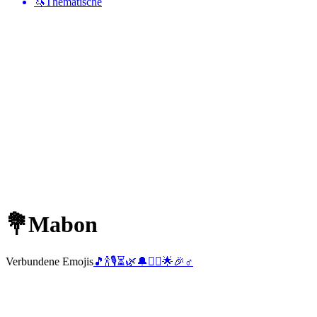
🦄
Thematische
💐
Mabon
Verbundene Emojis
🎵
🍾
🎙️
⏳
🌿
🔔
🧎‍♀️
🌟
🎉
♂️