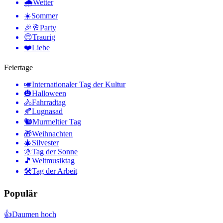
🌧
Wetter
☀️
Sommer
🎉🥂
Party
😔
Traurig
❤️
Liebe
Feiertage
🎺
Internationaler Tag der Kultur
🎃
Halloween
🚴
Fahrradtag
🍂
Lugnasad
🐿
Murmeltier Tag
🎁
Weihnachten
🎄
Silvester
🌞
Tag der Sonne
🎵
Weltmusiktag
🛠
Tag der Arbeit
Populär
👍
Daumen hoch