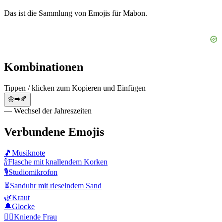
Das ist die Sammlung von Emojis für Mabon.
Kombinationen
Tippen / klicken zum Kopieren und Einfügen
🌼➡️🍂
— Wechsel der Jahreszeiten
Verbundene Emojis
🎵
Musiknote
🍾
Flasche mit knallendem Korken
🎙️
Studiomikrofon
⏳
Sanduhr mit rieselndem Sand
🌿
Kraut
🔔
Glocke
🧎‍♀️
Kniende Frau