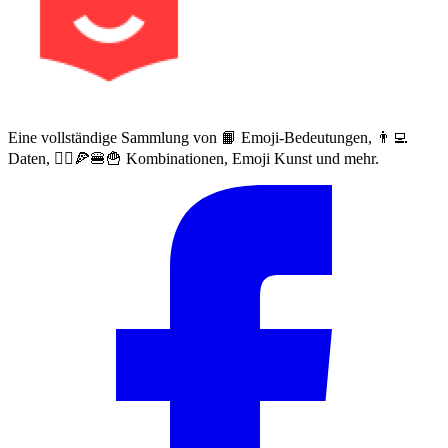
Eine vollständige Sammlung von 📙 Emoji-Bedeutungen, 👨‍💻
Daten, 🙅‍♀️🍕🍔🍟 Kombinationen, Emoji Kunst und mehr.