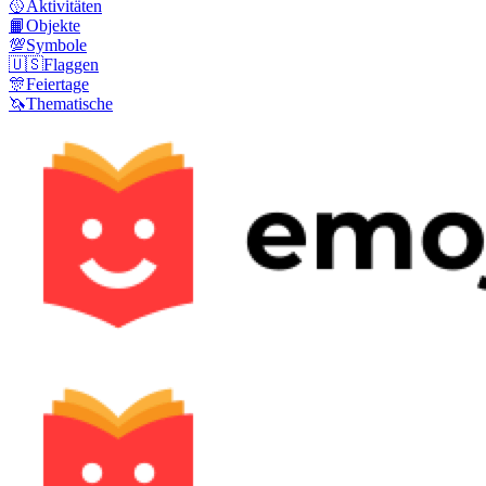
🥎
Aktivitäten
📙
Objekte
💯
Symbole
🇺🇸
Flaggen
🎊
Feiertage
🦄
Thematische