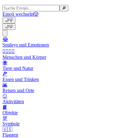
🔎
Emoji wechseln
🎲
🌙
💡
🌙
💡
😂
Smileys und Emotionen
👩‍❤️‍💋‍👨
Menschen und Körper
🐝
Tiere und Natur
🍕
Essen und Trinken
🌇
Reisen und Orte
🥎
Aktivitäten
📙
Objekte
💯
Symbole
🇺🇸
Flaggen