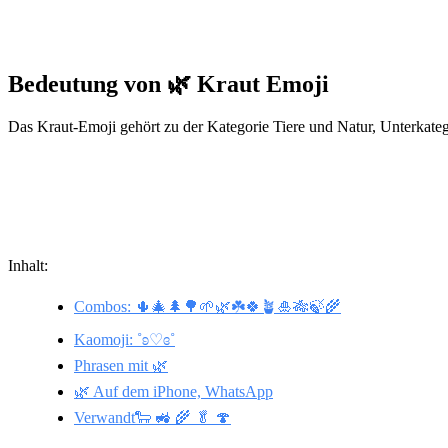
Bedeutung von 🌿 Kraut Emoji
Das Kraut-Emoji gehört zu der Kategorie Tiere und Natur, Unterkateg
Inhalt:
Combos: 🌵🎄🌲🌳🌱🌿☘️🍀🪴🎍🎋🍃🌾
Kaomoji: ˚ʚ♡ɞ˚
Phrasen mit 🌿
🌿 Auf dem iPhone, WhatsApp
Verwandt🐑 🚜 🌾 🥬 🍄