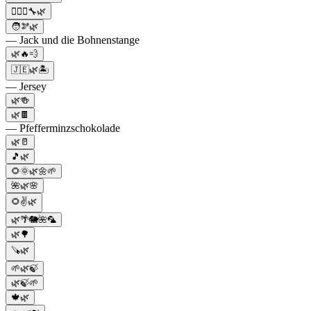
👷🏻‍♀️🔧🌿
🧑🫘🌿
— Jack und die Bohnenstange
🌿🔥💨
🇯🇪🌿🏝️
— Jersey
🌿🍻
🌿🍫
— Pfefferminzschokolade
🌿🥛
🎵🌿
🌻🌞🌿🌼🌱
🌺🌿🌸
🌻✌️🌿
🌿🌴🐘🌺🦜
🌿🌳
🪚🌿
🌱🌿🍃
🌿🍃🌱
🍁🌿