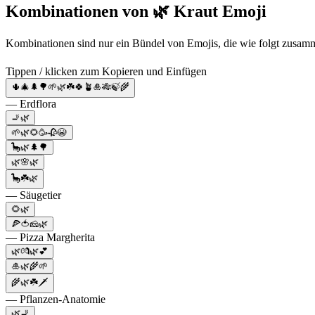
Kombinationen von 🌿 Kraut Emoji
Kombinationen sind nur ein Bündel von Emojis, die wie folgt zusam
Tippen / klicken zum Kopieren und Einfügen
🌵🎄🌲🌳🌱🌿☘️🍀🪴🎍🎋🍃🌾
— Erdflora
🚬🌿
🌱🌿🌻🥳🥀😭
🦕🌿🌲🌳
🌿🌸🌿
🦕☘️🌿
— Säugetier
🌻🌿
🍕🍅🧀🌿
— Pizza Margherita
🌿💏🌿💕
🎍🌿🌾🌱
🌾🌿☘️🗡
— Pflanzen-Anatomie
🌿🚬