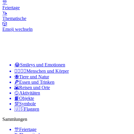
🎊
Feiertage
🦄
Thematische
🎲
Emoji wechseln
😂
Smileys und Emotionen
👩‍❤️‍💋‍👨
Menschen und Körper
🐝
Tiere und Natur
🍕
Essen und Trinken
🌇
Reisen und Orte
🥎
Aktivitäten
📙
Objekte
💯
Symbole
🇺🇸
Flaggen
Sammlungen
🎊
Feiertage