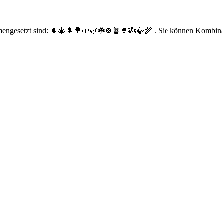
mengesetzt sind: 🌵🎄🌲🌳🌱🌿☘️🍀🪴🎍🎋🍃🌾 . Sie können Kombinati