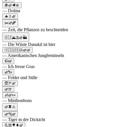
🍇🌿🥩🍚
— Dolma
🔥💧🌿
✂️🌿🌾
— Zeit, die Pflanzen zu beschneiden
🇩🇯🌋⛱️🌿🏜️
— Die Wüste Danakil ist hier
🇻🇮🇺🇸🐚🌿🌿
— Amerikanischen Jungferninseln
🦬🌿
— Ich fresse Gras
🌿🐑
— Felder und Stille
🧝🏹🌿
🌿🍺
👶🌿🍬
— Mintbonbons
🌿🍫⚠️
🌿🐅🌿
— Tiger in der Dickicht
💪🏼🌳🌲🌿