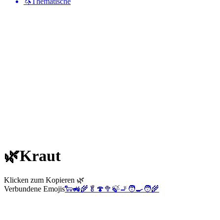
🦄
Thematische
🌿
Kraut
Klicken zum Kopieren 🌿
Verbundene Emojis
🐑
🚜
🌾
🥬
🍄
🥦
🍃
🚬
🧑‍🍳
🧑‍🌾