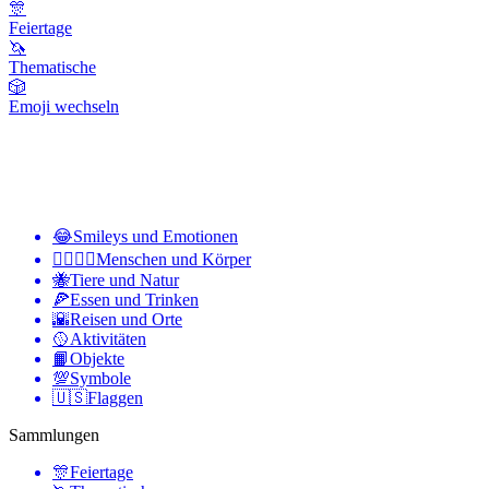
🎊
Feiertage
🦄
Thematische
🎲
Emoji wechseln
😂
Smileys und Emotionen
👩‍❤️‍💋‍👨
Menschen und Körper
🐝
Tiere und Natur
🍕
Essen und Trinken
🌇
Reisen und Orte
🥎
Aktivitäten
📙
Objekte
💯
Symbole
🇺🇸
Flaggen
Sammlungen
🎊
Feiertage