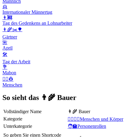
Männlich
👱
Internationaler Männertag
👨‍🚒
Tag des Gedenkens an Lohnarbeiter
👨‍🌾✂️🌳
Gärtner
🌺
April
🛠
Tag der Arbeit
💐
Mabon
👨‍✈️👷
Menschen
So sieht das 👨‍🌾 Bauer
Vollständiger Name
👨‍🌾 Bauer
Kategorie
👩‍❤️‍💋‍👨Menschen und Körper
Unterkategorie
🧑‍🏫Personenrollen
So geben Sie einen Shortcode