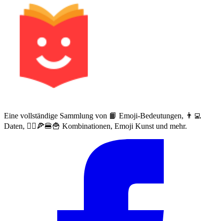
Eine vollständige Sammlung von 📙 Emoji-Bedeutungen, 👨‍💻
Daten, 🙅‍♀️🍕🍔🍟 Kombinationen, Emoji Kunst und mehr.