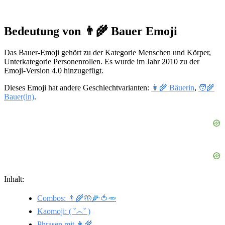
Bedeutung von 👨‍🌾 Bauer Emoji
Das Bauer-Emoji gehört zu der Kategorie Menschen und Körper,
Unterkategorie Personenrollen. Es wurde im Jahr 2010 zu der
Emoji-Version 4.0 hinzugefügt.
Dieses Emoji hat andere Geschlechtvarianten:
👩‍🌾 Bäuerin
,
🧑‍🌾
Bauer(in)
.
Inhalt:
Combos: 👨‍🌾🤲🌽🍅🥕
Kaomoji: ( ˇ෴ˇ )
Phrasen mit 👨‍🌾