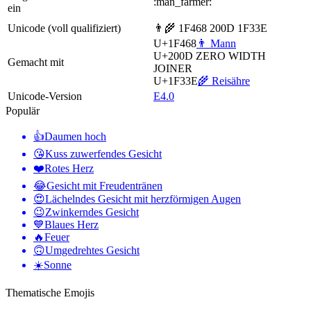
:man_farmer:
ein
Unicode (voll qualifiziert)
👨‍🌾 1F468 200D 1F33E
U+1F468
👨 Mann
U+200D
ZERO WIDTH
Gemacht mit
JOINER
U+1F33E
🌾 Reisähre
Unicode-Version
E4.0
Populär
👍
Daumen hoch
😘
Kuss zuwerfendes Gesicht
❤️
Rotes Herz
😂
Gesicht mit Freudentränen
😍
Lächelndes Gesicht mit herzförmigen Augen
😉
Zwinkerndes Gesicht
💙
Blaues Herz
🔥
Feuer
🙃
Umgedrehtes Gesicht
☀️
Sonne
Thematische Emojis