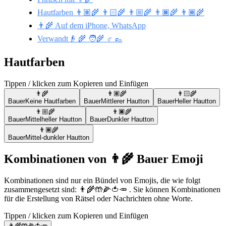
Hautfarben 👨🏽‍🌾 👨🏻‍🌾 👨🏼‍🌾 👨🏿‍🌾 👨🏾‍🌾
👨‍🌾 Auf dem iPhone, WhatsApp
Verwandt👴 🌾 🧑‍🌾 ♂️ 👞
Hautfarben
Tippen / klicken zum Kopieren und Einfügen
👨‍🌾
👨🏽‍🌾
👨🏻‍🌾
Bauer
Keine Hautfarben
Bauer
Mittlerer Hautton
Bauer
Heller Hautton
👨🏼‍🌾
👨🏿‍🌾
Bauer
Mittelheller Hautton
Bauer
Dunkler Hautton
👨🏾‍🌾
Bauer
Mittel-dunkler Hautton
Kombinationen von 👨‍🌾 Bauer Emoji
Kombinationen sind nur ein Bündel von Emojis, die wie folgt
zusammengesetzt sind: 👨‍🌾🤲🌽🍅🥕 . Sie können Kombinationen
für die Erstellung von Rätsel oder Nachrichten ohne Worte.
Tippen / klicken zum Kopieren und Einfügen
👨‍🌾🤲🌽🍅🥕