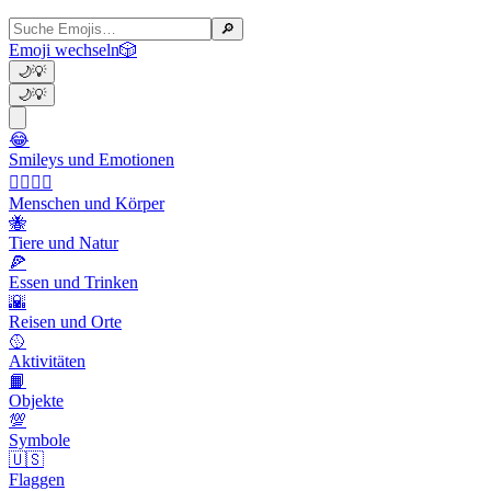
🔎
Emoji wechseln
🎲
🌙
💡
🌙
💡
😂
Smileys und Emotionen
👩‍❤️‍💋‍👨
Menschen und Körper
🐝
Tiere und Natur
🍕
Essen und Trinken
🌇
Reisen und Orte
🥎
Aktivitäten
📙
Objekte
💯
Symbole
🇺🇸
Flaggen