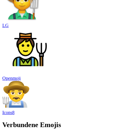
LG
Openmoji
Icons8
Verbundene Emojis