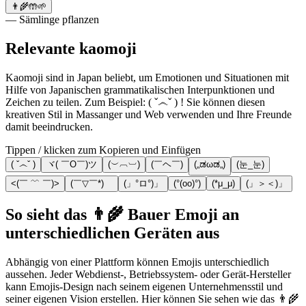
👨‍🌾🤲🌱
— Sämlinge pflanzen
Relevante kaomoji
Kaomoji sind in Japan beliebt, um Emotionen und Situationen mit
Hilfe von Japanischen grammatikalischen Interpunktionen und
Zeichen zu teilen. Zum Beispiel: ( ˇ෴ˇ ) ! Sie können diesen
kreativen Stil in Massanger und Web verwenden und Ihre Freunde
damit beeindrucken.
Tippen / klicken zum Kopieren und Einfügen
( ˇ෴ˇ )
ヾ( ￣O￣)ツ
(︶︹︺)
(￣ヘ￣)
(„ಡωಡ„)
(눈_눈)
<(￣ ﹌ ￣)>
(￣▽￣*)ゞ
(」°ロ°)」
(°(oo)°)
(*μ_μ)
(」＞＜)」
So sieht das 👨‍🌾 Bauer Emoji an
unterschiedlichen Geräten aus
Abhängig von einer Plattform können Emojis unterschiedlich
aussehen. Jeder Webdienst-, Betriebssystem- oder Gerät-Hersteller
kann Emojis-Design nach seinem eigenen Unternehmensstil und
seiner eigenen Vision erstellen. Hier können Sie sehen wie das 👨‍🌾