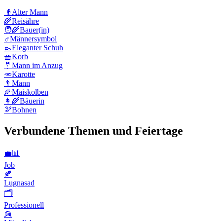
👴
Alter Mann
🌾
Reisähre
🧑‍🌾
Bauer(in)
♂️
Männersymbol
👞
Eleganter Schuh
🧺
Korb
🤵
Mann im Anzug
🥕
Karotte
👨
Mann
🌽
Maiskolben
👩‍🌾
Bäuerin
🫘
Bohnen
Verbundene Themen und Feiertage
💼📊
Job
🍂
Lugnasad
🗂
Professionell
👱