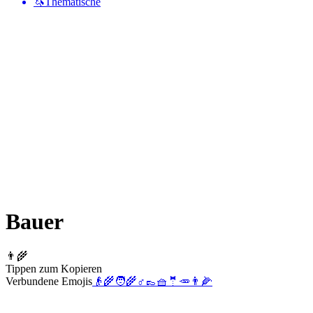
🦄
Thematische
Bauer
👨‍🌾
Tippen zum Kopieren
Verbundene Emojis
👴
🌾
🧑‍🌾
♂️
👞
🧺
🤵
🥕
👨
🌽