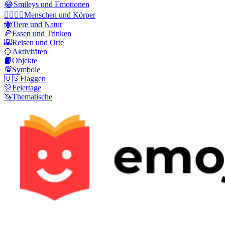
😂
Smileys und Emotionen
👩‍❤️‍💋‍👨
Menschen und Körper
🐝
Tiere und Natur
🍕
Essen und Trinken
🌇
Reisen und Orte
🥎
Aktivitäten
📙
Objekte
💯
Symbole
🇺🇸
Flaggen
🎊
Feiertage
🦄
Thematische