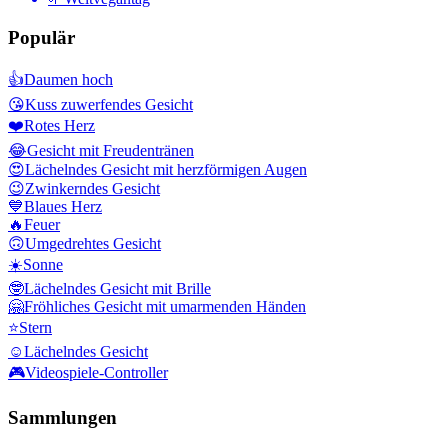
Populär
👍
Daumen hoch
😘
Kuss zuwerfendes Gesicht
❤️
Rotes Herz
😂
Gesicht mit Freudentränen
😍
Lächelndes Gesicht mit herzförmigen Augen
😉
Zwinkerndes Gesicht
💙
Blaues Herz
🔥
Feuer
🙃
Umgedrehtes Gesicht
☀️
Sonne
🤓
Lächelndes Gesicht mit Brille
🤗
Fröhliches Gesicht mit umarmenden Händen
⭐
Stern
☺️
Lächelndes Gesicht
🎮
Videospiele-Controller
Sammlungen