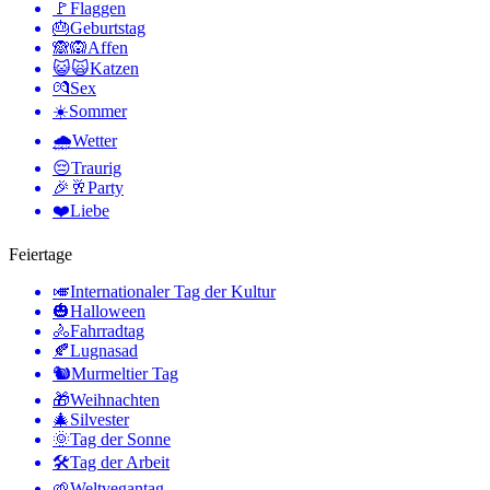
🚩
Flaggen
🎂
Geburtstag
🙈🙉
Affen
😺🙀
Katzen
💏
Sex
☀️
Sommer
🌧
Wetter
😔
Traurig
🎉🥂
Party
❤️
Liebe
Feiertage
🎺
Internationaler Tag der Kultur
🎃
Halloween
🚴
Fahrradtag
🍂
Lugnasad
🐿
Murmeltier Tag
🎁
Weihnachten
🎄
Silvester
🌞
Tag der Sonne
🛠
Tag der Arbeit
🌱
Weltvegantag