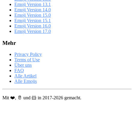
Emoji Version 13.1
Emoji Version 14.0
Emoji Version 15.0
Emoji Version 15.1
Emoji Version 16.0
Emoji Version 17.0
Mehr
Privacy Policy
Terms of Use
Über uns
FAQ
Alle Artikel
Alle Emojis
Mit ❤️, 🥛 und 🐹 in 2017-2026 gemacht.