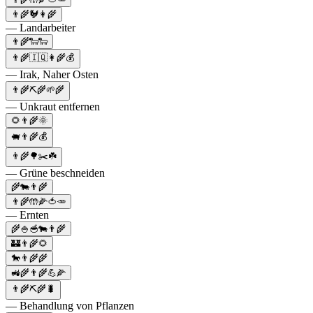
👨‍🌾🐓👩‍🌾
— Landarbeiter
👨‍🌾🐑🐑
👨‍🌾🇮🇶👩‍🌾💰
— Irak, Naher Osten
👨‍🌾⛏🌾🌱🌾
— Unkraut entfernen
🌻👨‍🌾🌞
🐖👨‍🌾💰
👨‍🌾🌳✂️☘️
— Grüne beschneiden
🌾🐄👨‍🌾
👨‍🌾🤲🌽🍅🥕
— Ernten
🌾🍚🥣🐄👨‍🌾
🏰👨‍🌾🌻
🐎👨‍🌾🌾
🚜🌾👨‍🌾💪🌽
👨‍🌾⛏🌾🐛
— Behandlung von Pflanzen