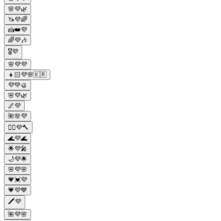
🌸💜🌿
🦄💜🌈
🍰👑💜
🌈💜🎶
🎖💜
🌸💜💜
👧🏻💜🌸🇰🇷
💜💚🥮
🌸💜🌿
🌌💜
🌺🌸💜
🦹‍♂️💜🔨
🌊💜🌊
🌟💜🎤
🌙💜🌟
🌸💜🌸
💗💓💜
💗💜💙
🖍️💜
🌺💜🌸