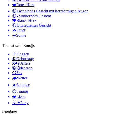
❤️
Rotes Herz
😍
Lächelndes Gesicht mit herzförmigen Augen
😉
Zwinkerndes Gesicht
💙
Blaues Herz
🙃
Umgedrehtes Gesicht
🔥
Feuer
☀️
Sonne
Thematische Emojis
🚩
Flaggen
🎂
Geburtstag
🙈🙉
Affen
😺🙀
Katzen
💏
Sex
🌧
Wetter
☀️
Sommer
😔
Traurig
❤️
Liebe
🎉🥂
Party
Feiertage