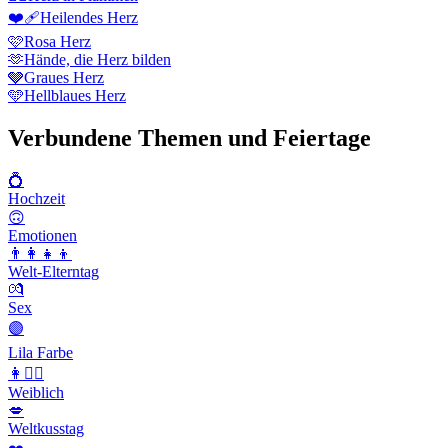
❤️‍🩹
Heilendes Herz
🩷
Rosa Herz
🫶
Hände, die Herz bilden
🩶
Graues Herz
🩵
Hellblaues Herz
Verbundene Themen und Feiertage
💍
Hochzeit
🙃
Emotionen
👨‍👩‍👧‍👦
Welt-Elterntag
💏
Sex
🟣
Lila Farbe
👩👱‍♀️
Weiblich
💋
Weltkusstag