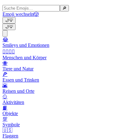
🔎
Emoji wechseln
🎲
🌙
💡
🌙
💡
😂
Smileys und Emotionen
👩‍❤️‍💋‍👨
Menschen und Körper
🐝
Tiere und Natur
🍕
Essen und Trinken
🌇
Reisen und Orte
🥎
Aktivitäten
📙
Objekte
💯
Symbole
🇺🇸
Flaggen