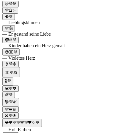
🩷💜💙
💜🔮✨
🪻💜
— Lieblingsblumen
💜🤗
— Er gestand seine Liebe
🧒🎨💜
— Kinder haben ein Herz gemalt
🤕👨‍✈️💜
— Violettes Herz
🍦💜🍇
🧘‍♀️💜🕉️
🎖💜
💓💜💖
🌈💜
📚💜🌿
💜👑🌸
🎤💜🌟
❤️🧡💛💚💙💜🖤🤍🤎
— Holi Farben