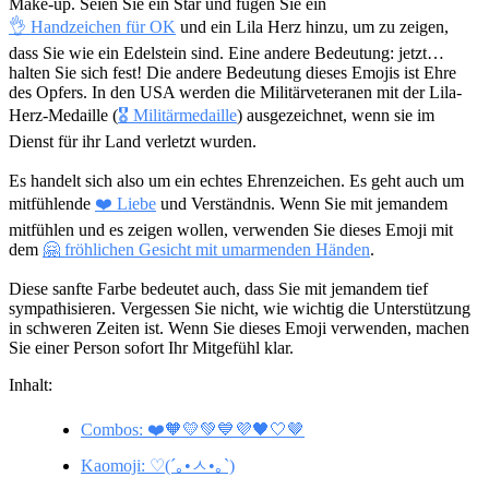
Make-up. Seien Sie ein Star und fügen Sie ein
👌 Handzeichen für OK
und ein Lila Herz hinzu, um zu zeigen,
dass Sie wie ein Edelstein sind. Eine andere Bedeutung: jetzt…
halten Sie sich fest! Die andere Bedeutung dieses Emojis ist Ehre
des Opfers. In den USA werden die Militärveteranen mit der Lila-
Herz-Medaille (
🎖 Militärmedaille
) ausgezeichnet, wenn sie im
Dienst für ihr Land verletzt wurden.
Es handelt sich also um ein echtes Ehrenzeichen. Es geht auch um
mitfühlende
❤️ Liebe
und Verständnis. Wenn Sie mit jemandem
mitfühlen und es zeigen wollen, verwenden Sie dieses Emoji mit
dem
🤗 fröhlichen Gesicht mit umarmenden Händen
.
Diese sanfte Farbe bedeutet auch, dass Sie mit jemandem tief
sympathisieren. Vergessen Sie nicht, wie wichtig die Unterstützung
in schweren Zeiten ist. Wenn Sie dieses Emoji verwenden, machen
Sie einer Person sofort Ihr Mitgefühl klar.
Inhalt:
Combos: ❤️🧡💛💚💙💜🖤🤍🤎
Kaomoji: ♡(´｡•ㅅ•｡`)