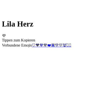
Lila Herz
💜
Tippen zum Kopieren
Verbundene Emojis
🤍
🧡
🤎
💙
❤️
💟
💚
💛
👿
❤️‍🔥