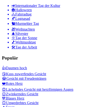
🎺
Internationaler Tag der Kultur
🎃
Halloween
🚴
Fahrradtag
🍂
Lugnasad
🐿
Murmeltier Tag
🎁
Weihnachten
🎄
Silvester
🌞
Tag der Sonne
🎵
Weltmusiktag
🛠
Tag der Arbeit
Populär
👍
Daumen hoch
😘
Kuss zuwerfendes Gesicht
😂
Gesicht mit Freudentränen
❤️
Rotes Herz
😍
Lächelndes Gesicht mit herzförmigen Augen
😉
Zwinkerndes Gesicht
💙
Blaues Herz
🙃
Umgedrehtes Gesicht