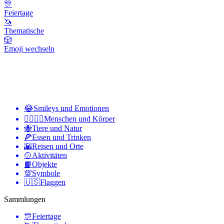
🎊
Feiertage
🦄
Thematische
🎲
Emoji wechseln
😂
Smileys und Emotionen
👩‍❤️‍💋‍👨
Menschen und Körper
🐝
Tiere und Natur
🍕
Essen und Trinken
🌇
Reisen und Orte
🥎
Aktivitäten
📙
Objekte
💯
Symbole
🇺🇸
Flaggen
Sammlungen
🎊
Feiertage