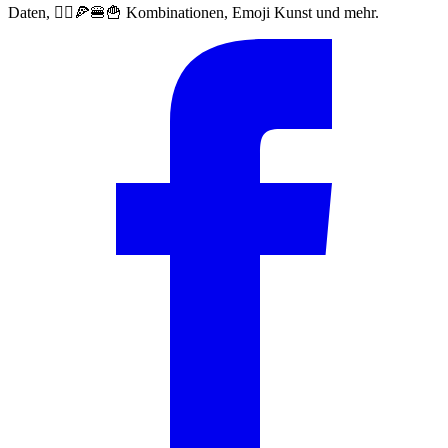
Daten, 🙅‍♀️🍕🍔🍟 Kombinationen, Emoji Kunst und mehr.