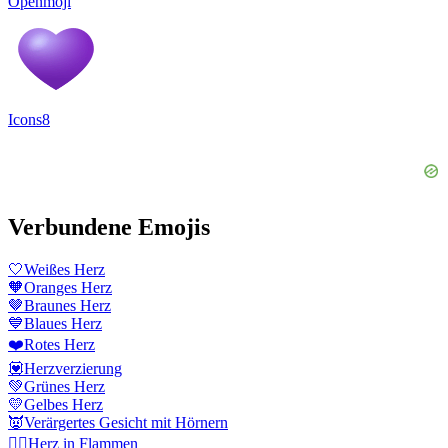
Openmoji
Icons8
Verbundene Emojis
🤍
Weißes Herz
🧡
Oranges Herz
🤎
Braunes Herz
💙
Blaues Herz
❤️
Rotes Herz
💟
Herzverzierung
💚
Grünes Herz
💛
Gelbes Herz
👿
Verärgertes Gesicht mit Hörnern
❤️‍🔥
Herz in Flammen