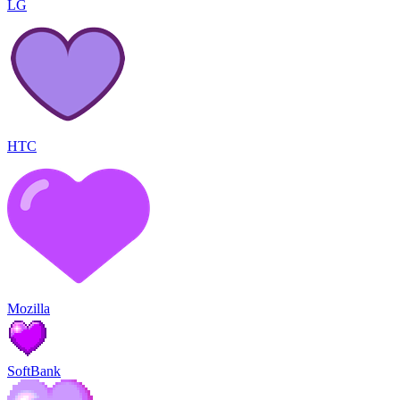
LG
HTC
Mozilla
SoftBank