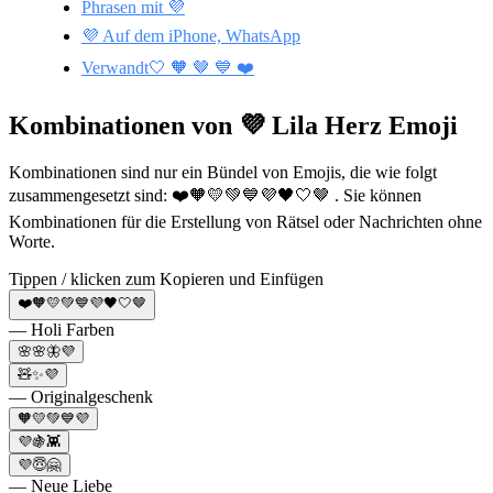
Phrasen mit 💜
💜 Auf dem iPhone, WhatsApp
Verwandt🤍 🧡 🤎 💙 ❤️
Kombinationen von 💜 Lila Herz Emoji
Kombinationen sind nur ein Bündel von Emojis, die wie folgt
zusammengesetzt sind: ❤️🧡💛💚💙💜🖤🤍🤎 . Sie können
Kombinationen für die Erstellung von Rätsel oder Nachrichten ohne
Worte.
Tippen / klicken zum Kopieren und Einfügen
❤️🧡💛💚💙💜🖤🤍🤎
— Holi Farben
🌸🌸🦋💜
🧸✨💜
— Originalgeschenk
🧡💛💚💙💜
💜🍇👾
💜😇🤗
— Neue Liebe