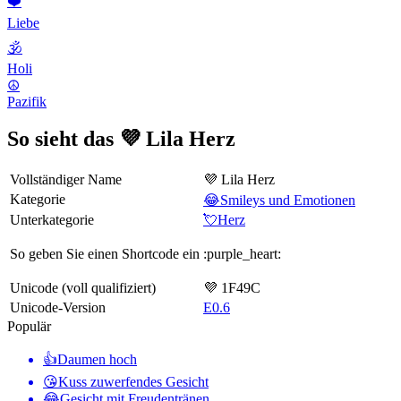
❤️
Liebe
🕉
Holi
☮️
Pazifik
So sieht das 💜 Lila Herz
Vollständiger Name
💜 Lila Herz
Kategorie
😂Smileys und Emotionen
Unterkategorie
💘Herz
So geben Sie einen Shortcode ein
:purple_heart:
Unicode (voll qualifiziert)
💜 1F49C
Unicode-Version
E0.6
Populär
👍
Daumen hoch
😘
Kuss zuwerfendes Gesicht
😂
Gesicht mit Freudentränen