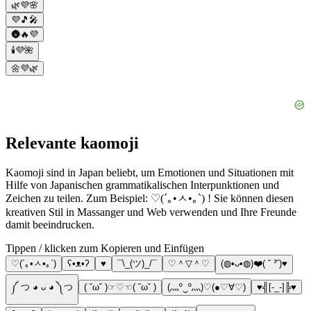
🌿💜🌸
💜🎵🎤
🌚🔥💜
🕯️💜🌺
🌼💜🌿
Relevante kaomoji
Kaomoji sind in Japan beliebt, um Emotionen und Situationen mit
Hilfe von Japanischen grammatikalischen Interpunktionen und
Zeichen zu teilen. Zum Beispiel: ♡(´｡•ㅅ•｡`) ! Sie können diesen
kreativen Stil in Massanger und Web verwenden und Ihre Freunde
damit beeindrucken.
Tippen / klicken zum Kopieren und Einfügen
♡(´｡•ㅅ•｡`)
ʕ•ᴥ•ʔ
♥
¯\_(ツ)_/¯
♡＾▽＾♡
(◍•ᴗ•◍)❤️( ˘ ³˘)♥
༼ つ ◕ ᴗ ◕ ༽つ
( ˘ω˘ )☞♡☜( ˘ω˘ )
(灬º‿º灬)♡(●♡∀♡)
♥╣[-_-]╠♥