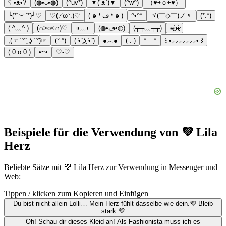
ʕ •ᴥ•ʔ
(◍•ᴗ•◍)
(^uv*)
▼(´ᴥ`)▼
(^w^)
（♥￫ｏ￩♥）
╰(*´︶`*)╯♡
♡(.◜ω◝.)♡
( ๑ ❛ ڡ ❛ ๑ )
^•^*
ヾ(￣◇￣)ノ〃
(*.*)
( ^﹏^ )
(∩˃o˂∩)♡
◑﹏◐
(◍•ڡ•◍)
(┬┬﹏┬┬)
ɵ̷̥̥᷄ˬɵ̷̥̥᷅
,(☞ ͡ ͡° ͜ ʖ ͡ ͡°)☞
(°-°)
( ͡• ͜ʖ ͡• )
●︿●
(-.-)
* _ *
꒰ •⸝⸝⸝⸝⸝⸝⸝• ꒱
( 0 o 0 )
•~•
♡-♡
Beispiele für die Verwendung von 💜 Lila
Herz
Beliebte Sätze mit 💜 Lila Herz zur Verwendung in Messenger und
Web:
Tippen / klicken zum Kopieren und Einfügen
Du bist nicht allein Lolli… Mein Herz fühlt dasselbe wie dein.💜 Bleib
stark 💜
Oh! Schau dir dieses Kleid an! Als Fashionista muss ich es