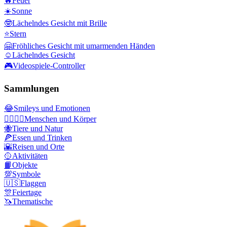
🔥
Feuer
☀️
Sonne
🤓
Lächelndes Gesicht mit Brille
⭐
Stern
🤗
Fröhliches Gesicht mit umarmenden Händen
☺️
Lächelndes Gesicht
🎮
Videospiele-Controller
Sammlungen
😂
Smileys und Emotionen
👩‍❤️‍💋‍👨
Menschen und Körper
🐝
Tiere und Natur
🍕
Essen und Trinken
🌇
Reisen und Orte
🥎
Aktivitäten
📙
Objekte
💯
Symbole
🇺🇸
Flaggen
🎊
Feiertage
🦄
Thematische