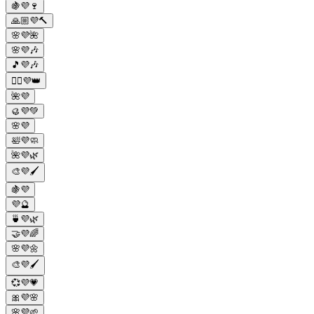
🍇💜🍷
🙏🏼💜🔨
🌸💜🌺
🌸💜🎶
🎵💜🎶
🧜‍♀️💜👑
🌺💜
🥮💜💚
🌸💜
🛀💜🧼
🌺💜🌿
🎨💜🖌️
🍇💜
💜🔮
🍵💜🌿
🤝💜🌈
🌸💜🌼
🎨💜🖌️
💞💜💗
🎀💜🌸
🌸💜🌱