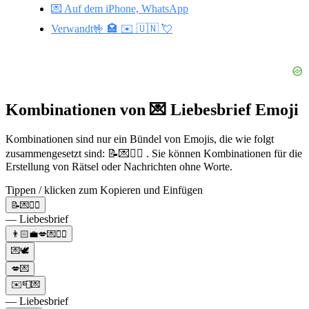
💌 Auf dem iPhone, WhatsApp
Verwandt🤟 🏩 ✉️ 🇺🇳 💘
Kombinationen von 💌 Liebesbrief Emoji
Kombinationen sind nur ein Bündel von Emojis, die wie folgt
zusammengesetzt sind: 📝💌❤️‍🔥 . Sie können Kombinationen für die
Erstellung von Rätsel oder Nachrichten ohne Worte.
Tippen / klicken zum Kopieren und Einfügen
📝💌❤️‍🔥
— Liebesbrief
👨🏻‍💼💋💌❤️‍🔥
💌🕊️
💋💌
✉️📮💌
— Liebesbrief