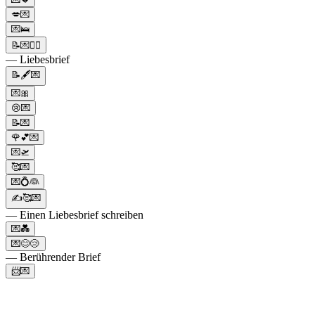
💋💌
💌🛌
📝💌❤️‍🔥
— Liebesbrief
📝🖋️💌
💌🎀
😢💌
📝💌
🌹💕💌
💌🛫
🥰💌
💌💍👰
✍🥰💌
— Einen Liebesbrief schreiben
💌💑
💌😊😢
— Berührender Brief
📨💌