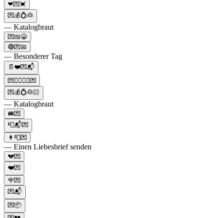
❤💌💓
💌💰💍👰
— Katalogbraut
💌🍱😀
🔴💌📅
— Besonderer Tag
📄❤️💌📬
💌👩‍⚕️👨‍⚕️💌
💌💰💍👰🏻
— Katalogbraut
🚐💌
📮📬💌
👩📮💌
— Einen Liebesbrief senden
💔💌
❤️💌
🌹💌
💌📬
💌📦
💌💔