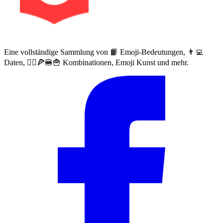
Eine vollständige Sammlung von 📙 Emoji-Bedeutungen, 👨‍💻
Daten, 🙅‍♀️🍕🍔🍟 Kombinationen, Emoji Kunst und mehr.