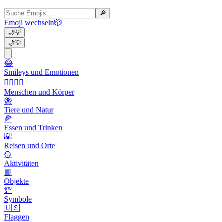
🔎
Emoji wechseln
🎲
🌙
💡
🌙
💡
😂
Smileys und Emotionen
👩‍❤️‍💋‍👨
Menschen und Körper
🐝
Tiere und Natur
🍕
Essen und Trinken
🌇
Reisen und Orte
🥎
Aktivitäten
📙
Objekte
💯
Symbole
🇺🇸
Flaggen