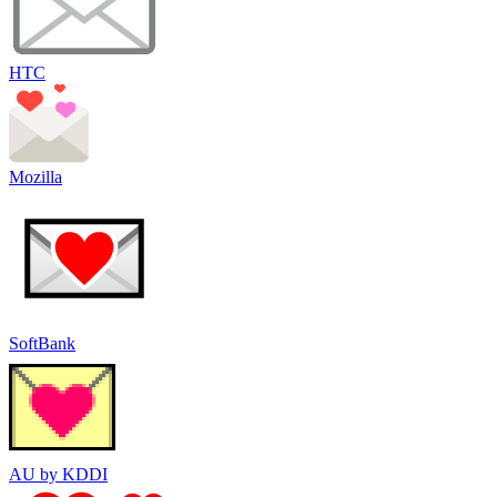
HTC
Mozilla
SoftBank
AU by KDDI