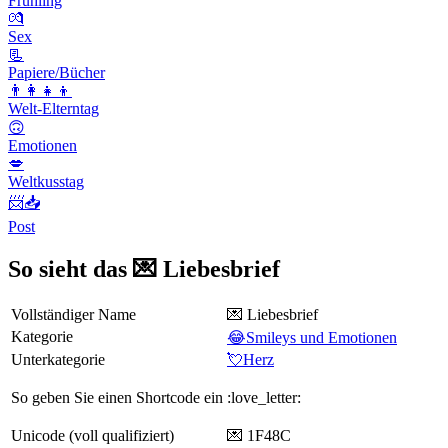
Frühling
💏
Sex
📃
Papiere/Bücher
👨‍👩‍👧‍👦
Welt-Elterntag
🙃
Emotionen
💋
Weltkusstag
📨📥
Post
So sieht das 💌 Liebesbrief
Vollständiger Name
💌 Liebesbrief
Kategorie
😂Smileys und Emotionen
Unterkategorie
💘Herz
So geben Sie einen Shortcode ein
:love_letter:
Unicode (voll qualifiziert)
💌 1F48C