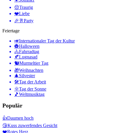
😔
Traurig
❤️
Liebe
🎉🥂
Party
Feiertage
🎺
Internationaler Tag der Kultur
🎃
Halloween
🚴
Fahrradtag
🍂
Lugnasad
🐿
Murmeltier Tag
🎁
Weihnachten
🎄
Silvester
🛠
Tag der Arbeit
🌞
Tag der Sonne
🎵
Weltmusiktag
Populär
👍
Daumen hoch
😘
Kuss zuwerfendes Gesicht
❤️
Rotes Herz