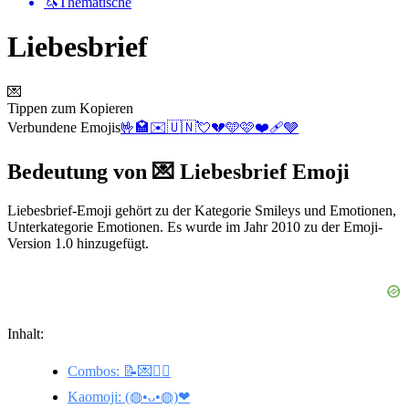
🦄
Thematische
Liebesbrief
💌
Tippen zum Kopieren
Verbundene Emojis
🤟
🏩
✉️
🇺🇳
💘
💔
🩵
🩷
❤️‍🩹
🩶
Bedeutung von 💌 Liebesbrief Emoji
Liebesbrief-Emoji gehört zu der Kategorie Smileys und Emotionen,
Unterkategorie Emotionen. Es wurde im Jahr 2010 zu der Emoji-
Version 1.0 hinzugefügt.
Inhalt:
Combos: 📝💌❤️‍🔥
Kaomoji: (◍•ᴗ•◍)❤