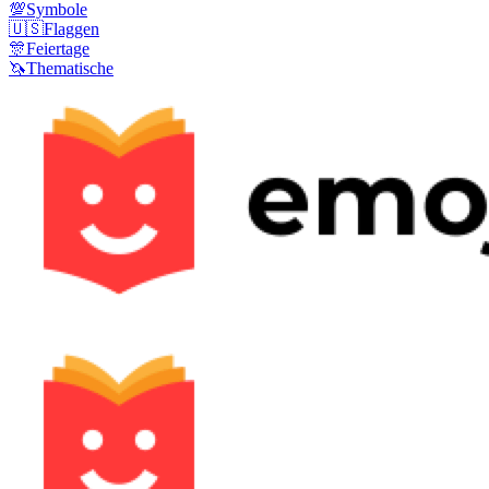
💯
Symbole
🇺🇸
Flaggen
🎊
Feiertage
🦄
Thematische