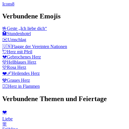
Icons8
Verbundene Emojis
🤟
Geste „Ich liebe dich“
🏩
Stundenhotel
✉️
Umschlag
🇺🇳
Flagge der Vereinten Nationen
💘
Herz mit Pfeil
💔
Gebrochenes Herz
🩵
Hellblaues Herz
🩷
Rosa Herz
❤️‍🩹
Heilendes Herz
🩶
Graues Herz
❤️‍🔥
Herz in Flammen
Verbundene Themen und Feiertage
❤️
Liebe
🌸