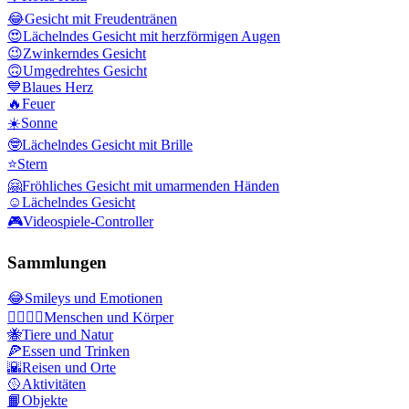
😂
Gesicht mit Freudentränen
😍
Lächelndes Gesicht mit herzförmigen Augen
😉
Zwinkerndes Gesicht
🙃
Umgedrehtes Gesicht
💙
Blaues Herz
🔥
Feuer
☀️
Sonne
🤓
Lächelndes Gesicht mit Brille
⭐
Stern
🤗
Fröhliches Gesicht mit umarmenden Händen
☺️
Lächelndes Gesicht
🎮
Videospiele-Controller
Sammlungen
😂
Smileys und Emotionen
👩‍❤️‍💋‍👨
Menschen und Körper
🐝
Tiere und Natur
🍕
Essen und Trinken
🌇
Reisen und Orte
🥎
Aktivitäten
📙
Objekte