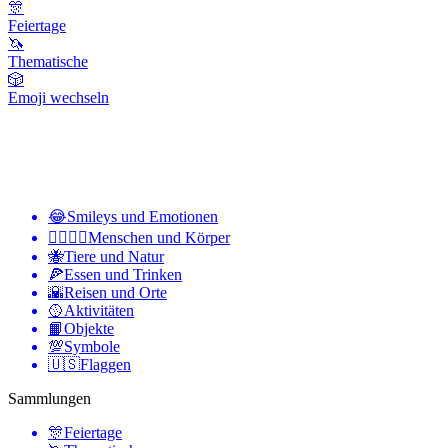
🎊
Feiertage
🦄
Thematische
🎲
Emoji wechseln
😂
Smileys und Emotionen
👩‍❤️‍💋‍👨
Menschen und Körper
🐝
Tiere und Natur
🍕
Essen und Trinken
🌇
Reisen und Orte
🥎
Aktivitäten
📙
Objekte
💯
Symbole
🇺🇸
Flaggen
Sammlungen
🎊
Feiertage