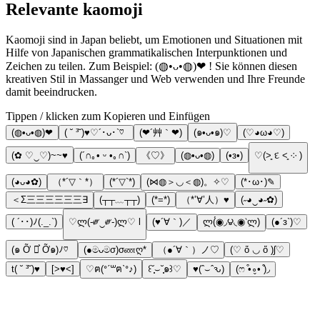
Relevante kaomoji
Kaomoji sind in Japan beliebt, um Emotionen und Situationen mit
Hilfe von Japanischen grammatikalischen Interpunktionen und
Zeichen zu teilen. Zum Beispiel: (◍•ᴗ•◍)❤ ! Sie können diesen
kreativen Stil in Massanger und Web verwenden und Ihre Freunde
damit beeindrucken.
Tippen / klicken zum Kopieren und Einfügen
(◍•ᴗ•◍)❤
( ˘ ³˘)♥︎♡´･ᴗ･`♡
(❤´艸｀❤)
(๑•ᴗ•๑)♡
(♡◕ω◕♡)
(✿ ♡‿♡)~~♥️
(´∩｡• ᵕ •｡∩`)
《♡》
(◍•ᴗ•◍)
(•з•)
♡(˃͈ દ ˂͈ ༶ )
(◕ᴗ◕✿)
（*´▽｀*）
(*´▽`*)
(⋈◍＞◡＜◍)。✧♡
(*･ω･)✎
＜Σ三三三三三三∃
(┬┬﹏┬┬)
(*=*)
（*’∀’人）♥
(˶◕‿◕˶✿)
( ´･･)ﾉ(._.`)
♡ლ(-༗‿༗-)ლ♡ l
(♥´∀｀)／
ლ(́◉◞౪◟◉‵ლ)
(●´з`)♡
(๑ Ỡ ◡͐ Ỡ๑)ﾉ♡
(●මᴗමσ)σணღ*
（●´∀｀）ノ♡
(♡ ὅ ◡ ὅ )ʃ♡
t( ˘ ³˘)♥
[>♥︎<]
♡ฅ(ᐤˊ꒳ฅˋᐤ♪)
꒰˘̩̩̩⌣˘̩̩̩๑꒱♡
♥(ˆ⌣ˆԅ)
(ෆ ͒•∘̬• ͒)◞