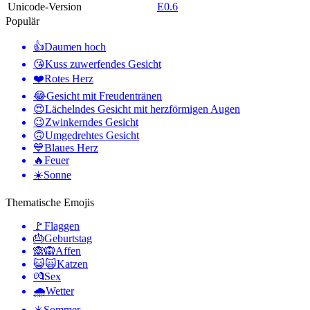
Unicode-Version
E0.6
Populär
👍
Daumen hoch
😘
Kuss zuwerfendes Gesicht
❤️
Rotes Herz
😂
Gesicht mit Freudentränen
😍
Lächelndes Gesicht mit herzförmigen Augen
😉
Zwinkerndes Gesicht
🙃
Umgedrehtes Gesicht
💙
Blaues Herz
🔥
Feuer
☀️
Sonne
Thematische Emojis
🚩
Flaggen
🎂
Geburtstag
🙈🙉
Affen
😺🙀
Katzen
💏
Sex
🌧
Wetter
☀️
Sommer