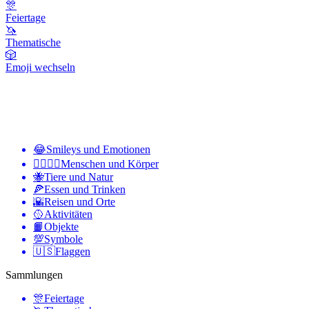
🎊
Feiertage
🦄
Thematische
🎲
Emoji wechseln
😂
Smileys und Emotionen
👩‍❤️‍💋‍👨
Menschen und Körper
🐝
Tiere und Natur
🍕
Essen und Trinken
🌇
Reisen und Orte
🥎
Aktivitäten
📙
Objekte
💯
Symbole
🇺🇸
Flaggen
Sammlungen
🎊
Feiertage