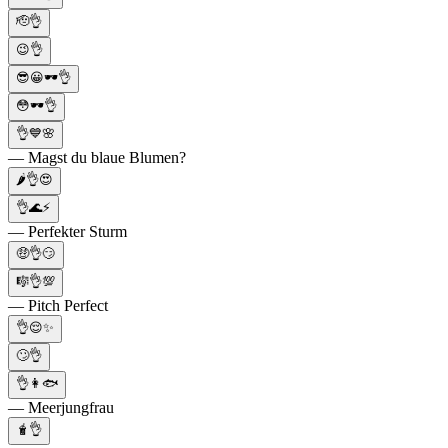
🫡👌
😉👌
😎😀🕶👌
😳🕶️👌
👌💙🌸
— Magst du blaue Blumen?
🌶️👌😍
👌🌊⚡️
— Perfekter Sturm
🤑👌😏
🎼👌💯
— Pitch Perfect
👌😌✨
🙄👌
👌👩🐟
— Meerjungfrau
🧋👌