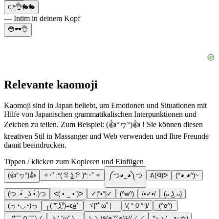
👉👌🐇🐇
— Intim in deinem Kopf
😳🕶👌
Relevante kaomoji
Kaomoji sind in Japan beliebt, um Emotionen und Situationen mit
Hilfe von Japanischen grammatikalischen Interpunktionen und
Zeichen zu teilen. Zum Beispiel: (👍°ヮ°)👍 ! Sie können diesen
kreativen Stil in Massanger und Web verwenden und Ihre Freunde
damit beeindrucken.
Tippen / klicken zum Kopieren und Einfügen
(👍°ヮ°)👍
✧･ﾟ:*( ͡ꈍ ͜ʖ̫ ͡ꈍ )*:･ﾟ✧
༼つ◕_◕༽つ
ᕕ(ᐛ)ᕗ
(^◕.◕^)~
(つ .•́ _ʖ •̀.)つ
ᕙ( • ‿ • )ᕗ
✓|°•°|✓
(^w^)
/•✓•/
(ᴗ ͜ʖ ᴗ)
(っ◔◡◔)っ
┌( ͝° ͜ʖ͡°)=ε/̵͇/’’
ヾ|*ﾟωﾟ|ゞ
\( ° 0 ° )/
-(^o^)-
_(*￣０￣)ノ
ヽ( ˘ω˘ )ゝ
＼＼\٩(๑`^´๑)۶//／／
*~ヽ(ゝз･☆)