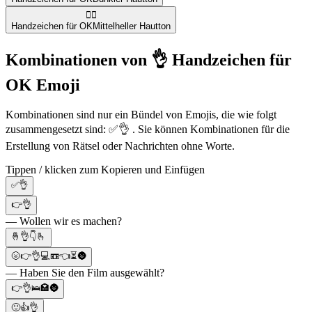
👌🏼
Handzeichen für OK
Mittelheller Hautton
Kombinationen von 👌 Handzeichen für
OK Emoji
Kombinationen sind nur ein Bündel von Emojis, die wie folgt
zusammengesetzt sind: ✅👌 . Sie können Kombinationen für die
Erstellung von Rätsel oder Nachrichten ohne Worte.
Tippen / klicken zum Kopieren und Einfügen
✅👌
👉👌
— Wollen wir es machen?
🤞👌👇🫰
🌝👉👌💻📼👈⏳🌚
— Haben Sie den Film ausgewählt?
👉👌🛌🏩🌚
🙂👍👌