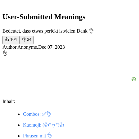
User-Submitted Meanings
Bedeutet, dass etwas perfekt ist
vielen Dank 👌
👍
104
👎
34
Author Anonyme,Dec 07, 2023
👌
Inhalt:
Combos: ✅👌
Kaomoji: (👍°ヮ°)👍
Phrasen mit 👌