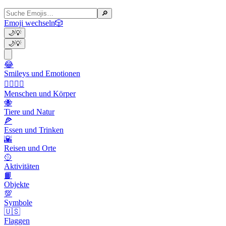
🔎
Emoji wechseln
🎲
🌙
💡
🌙
💡
😂
Smileys und Emotionen
👩‍❤️‍💋‍👨
Menschen und Körper
🐝
Tiere und Natur
🍕
Essen und Trinken
🌇
Reisen und Orte
🥎
Aktivitäten
📙
Objekte
💯
Symbole
🇺🇸
Flaggen