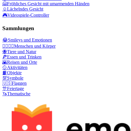
🤗
Fröhliches Gesicht mit umarmenden Händen
☺️
Lächelndes Gesicht
🎮
Videospiele-Controller
Sammlungen
😂
Smileys und Emotionen
👩‍❤️‍💋‍👨
Menschen und Körper
🐝
Tiere und Natur
🍕
Essen und Trinken
🌇
Reisen und Orte
🥎
Aktivitäten
📙
Objekte
💯
Symbole
🇺🇸
Flaggen
🎊
Feiertage
🦄
Thematische