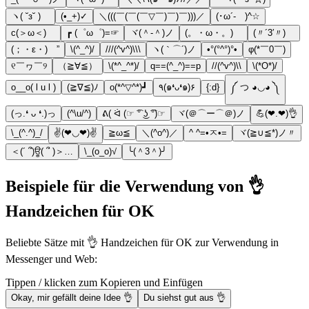
ヽ( ˘з˘ )ゝ
(•_+)✓
＼(((￣(￣(￣▽￣)￣)￣)))／
(･ω´-ゞ)^☆
c(＞ω＜)ゞ
┏ (゜ω゜)=☞
ヾ(＾-＾)ノ
(。・ω・。)ゞ
(〃´3′〃)ゞ
(；・ε・)ゝ”
\(^_^)/
///(^v^)\\\
ヽ(｀⌒´)ノ
•°(°^°)°•
φ(*￣0￣)
୧￣ヮ￣୨
（≧∀≦）
\(*^_^*)/
q==(^_^)==p
//(^v^)\\
\(*О*)/
o__o( l u l )
(≧∇≦)ﾉ
o(*^▽^*)┛
٩(๑❛ᴗ❛๑)۶
{:d}
༼ つ ◕◡◕ ༽
(っ.❛ ᴗ ❛.)っ
(^\u/^)
ᕕ( ᐛ (☞ ͡° ͜ʖ ͡°)☞
ヾ(＠⌒ー⌒＠)ノ
💪(❤.❤)👌
\_(^.^)_/
✌(❤◡❤)✌
≧ω≦
＼(^o^)／
^ ^=•ㅈ•=
ヾ(≧∪≦*)ノ〃
＜(´ ՞)ਊ( ՞ )＞…
\_(o_o)√
╰(＾3＾)╯
Beispiele für die Verwendung von 👌
Handzeichen für OK
Beliebte Sätze mit 👌 Handzeichen für OK zur Verwendung in
Messenger und Web:
Tippen / klicken zum Kopieren und Einfügen
Okay, mir gefällt deine Idee 👌
Du siehst gut aus 👌