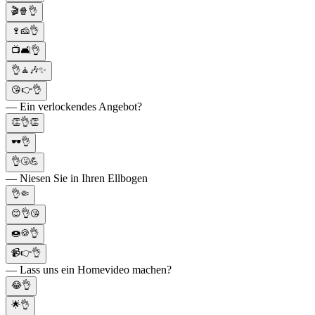
🎬🍿👌
🍷🧀👌
📺🛋️👌
👌🧘🎶✨
😘👉👌
— Ein verlockendes Angebot?
👏👌👏
🕶️👌
👌🤧💪
— Niesen Sie in Ihren Ellbogen
👌🤏
😊👌😘
🍩🍪👌
📹👉👌
— Lass uns ein Homevideo machen?
😂👌
🌟👌