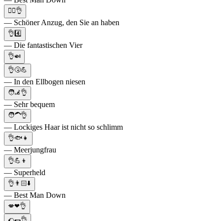
🤵‍♂️👌
— Schöner Anzug, den Sie an haben
👌4️⃣
— Die fantastischen Vier
👌🍛
👌🤧💪
— In den Ellbogen niesen
🧑‍🦼👌
— Sehr bequem
🧑‍🦱👌
— Lockiges Haar ist nicht so schlimm
👌🐟👧
— Meerjungfrau
👌💪👦
— Superheld
👌👨🏻⬇️
— Best Man Down
💋❤👌
🌮🌯👌