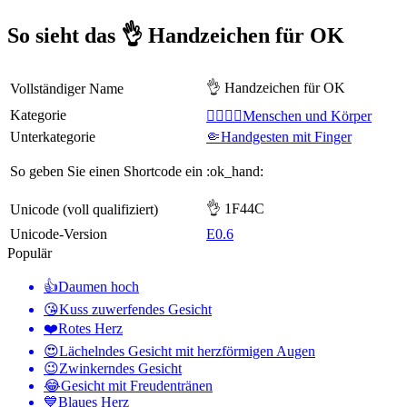
So sieht das 👌 Handzeichen für OK
👌 Handzeichen für OK
Vollständiger Name
Kategorie
👩‍❤️‍💋‍👨Menschen und Körper
Unterkategorie
🤏Handgesten mit Finger
So geben Sie einen Shortcode ein
:ok_hand:
👌 1F44C
Unicode (voll qualifiziert)
Unicode-Version
E0.6
Populär
👍
Daumen hoch
😘
Kuss zuwerfendes Gesicht
❤️
Rotes Herz
😍
Lächelndes Gesicht mit herzförmigen Augen
😉
Zwinkerndes Gesicht
😂
Gesicht mit Freudentränen
💙
Blaues Herz