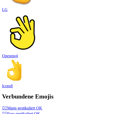
LG
Openmoji
Icons8
Verbundene Emojis
🙆‍♂️
Mann gestikuliert OK
🙆‍♀️
Frau gestikuliert OK