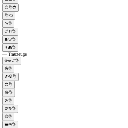
😌👌😎
👌👈
🔧👌
🍗🍴👌
🧵🦷👌
👨👥👌
— Trauzeuge
☕🥗🍗👌
🤪👌
🎵🎧👌
😎👌
😂👌
🎾👌
🍺🍻👌
🤑👌
🍔🍟👌