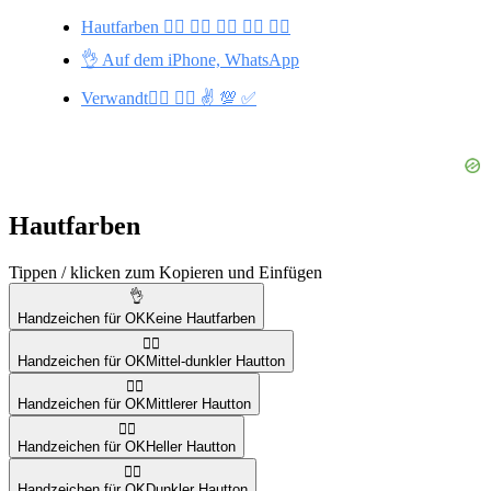
Hautfarben 👌🏾 👌🏽 👌🏻 👌🏿 👌🏼
👌 Auf dem iPhone, WhatsApp
Verwandt🙆‍♂️ 🙆‍♀️ ✌️ 💯 ✅
Hautfarben
Tippen / klicken zum Kopieren und Einfügen
👌
Handzeichen für OK
Keine Hautfarben
👌🏾
Handzeichen für OK
Mittel-dunkler Hautton
👌🏽
Handzeichen für OK
Mittlerer Hautton
👌🏻
Handzeichen für OK
Heller Hautton
👌🏿
Handzeichen für OK
Dunkler Hautton