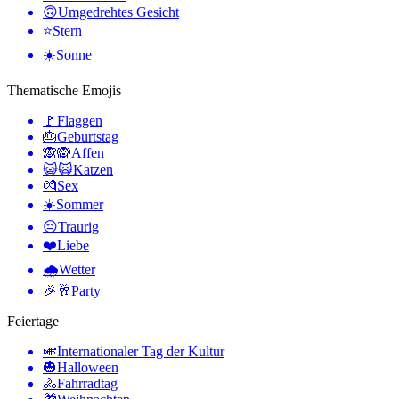
🙃
Umgedrehtes Gesicht
⭐
Stern
☀️
Sonne
Thematische Emojis
🚩
Flaggen
🎂
Geburtstag
🙈🙉
Affen
😺🙀
Katzen
💏
Sex
☀️
Sommer
😔
Traurig
❤️
Liebe
🌧
Wetter
🎉🥂
Party
Feiertage
🎺
Internationaler Tag der Kultur
🎃
Halloween
🚴
Fahrradtag