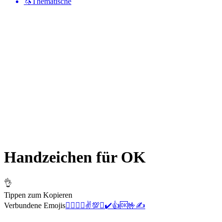
🦄
Thematische
Handzeichen für OK
👌
Tippen zum Kopieren
Verbundene Emojis
🙆‍♂️
🙆‍♀️
✌️
💯
✅
✔️
👍
🆗
🤟
✍️