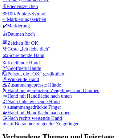
✌️
Friedenszeichen
💯
100-Punkte-Symbol
✅
Markierungszeichen
✔️
Markierung
👍
Daumen hoch
🆗
Zeichen für OK
🤟
Geste „Ich liebe dich“
✍️
Schreibende Hand
🤏
Kneifende Hand
👐
Geöffnete Hände
🙆
Person, die „OK“ gestikuliert
👋
Winkende Hand
🙏
Zusammengepresste Hände
🫰
Hand mit gekreuztem Zeigefinger und Daumen
🫳
Hand mit Handfläche nach unten
🫲
Nach links weisende Hand
🤌
zusammengedrückte Finger
🫴
Hand mit Handfläche nach oben
🫱
Nach rechts weisende Hand
🫵
auf Betrachter zeigender Zeigefinger
Verbundene Themen und Feiertage