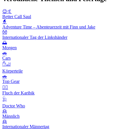
😉🤙
Better Call Saul
🧙
Adventure Time – Abenteuerzeit mit Finn und Jake
👐
Internationaler Tag der Linkshänder
🌅
Morgen
🚗
Cars
✋🦶
Körperteile
🚗
Top Gear
🏴‍☠️
Fluch der Karibik
🩺
Doctor Who
👱
Männlich
👱
Internationaler Männertag