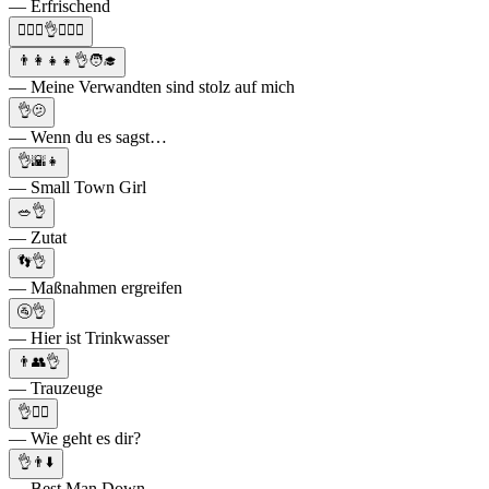
— Erfrischend
🙆🏻‍♀️👌🤷🏻‍♀️
👨‍👩‍👧‍👧👌🧑‍🎓
— Meine Verwandten sind stolz auf mich
👌🫤
— Wenn du es sagst…
👌🌇👧
— Small Town Girl
🥗👌
— Zutat
👣👌
— Maßnahmen ergreifen
🚰👌
— Hier ist Trinkwasser
👨👥👌
— Trauzeuge
👌👈🏻
— Wie geht es dir?
👌👨⬇️
— Best Man Down