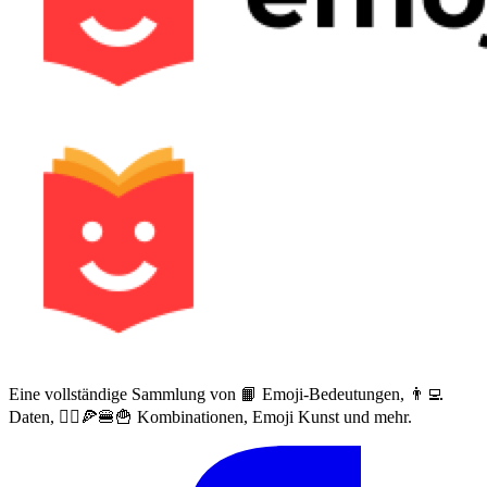
Eine vollständige Sammlung von 📙 Emoji-Bedeutungen, 👨‍💻
Daten, 🙅‍♀️🍕🍔🍟 Kombinationen, Emoji Kunst und mehr.