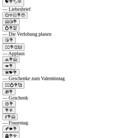
💝💐🏷🫶
— Liebesbrief
💞🫶🏻💐🥹
🤗😘💐
💍💐💒
— Die Verlobung planen
😘💐
👯‍♂️💐👏🙌
— Applaus
🙏💐🤗
💋💐
💟💝💐
— Geschenke zum Valentinstag
🤵‍♂️💍💐🥰
🎁💐
— Geschenk
😍💐
💐🥂
💃💐🤗
— Frauentag
🍂🍁💐
🪦💐🌹