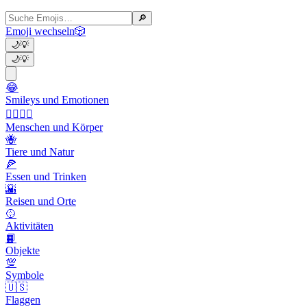
🔎
Emoji wechseln
🎲
🌙
💡
🌙
💡
😂
Smileys und Emotionen
👩‍❤️‍💋‍👨
Menschen und Körper
🐝
Tiere und Natur
🍕
Essen und Trinken
🌇
Reisen und Orte
🥎
Aktivitäten
📙
Objekte
💯
Symbole
🇺🇸
Flaggen