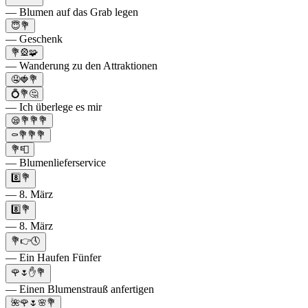
— Blumen auf das Grab legen
😇💐
— Geschenk
💐🎡🧩
— Wanderung zu den Attraktionen
🤤🍓💐
💍💐🤔
— Ich überlege es mir
😪💐💐💐
⚰️💐💐💐
💐📮
— Blumenlieferservice
8️⃣💐
— 8. März
8️⃣💐
— 8. März
💐👉🕔
— Ein Haufen Fünfer
🌹🌷✋💐
— Einen Blumenstrauß anfertigen
🌺🌹🌷🌸💐