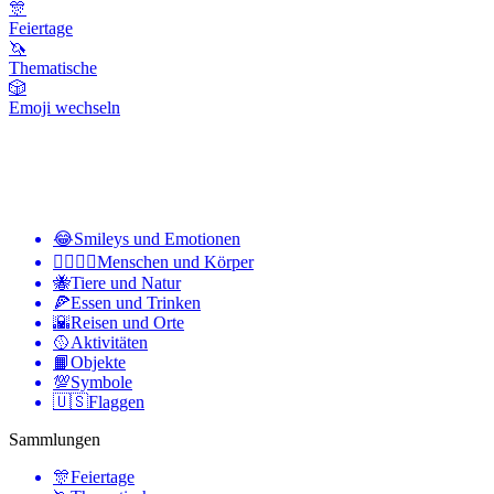
🎊
Feiertage
🦄
Thematische
🎲
Emoji wechseln
😂
Smileys und Emotionen
👩‍❤️‍💋‍👨
Menschen und Körper
🐝
Tiere und Natur
🍕
Essen und Trinken
🌇
Reisen und Orte
🥎
Aktivitäten
📙
Objekte
💯
Symbole
🇺🇸
Flaggen
Sammlungen
🎊
Feiertage