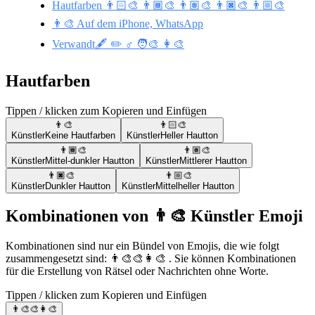
Hautfarben 👨🏻‍🎨 👨🏾‍🎨 👨🏽‍🎨 👨🏿‍🎨 👨🏼‍🎨
👨‍🎨 Auf dem iPhone, WhatsApp
Verwandt🖋️ ✏️ ♂️ 🧑‍🎨 👩‍🎨
Hautfarben
Tippen / klicken zum Kopieren und Einfügen
👨‍🎨
👨🏻‍🎨
Künstler
Keine Hautfarben
Künstler
Heller Hautton
👨🏾‍🎨
👨🏽‍🎨
Künstler
Mittel-dunkler Hautton
Künstler
Mittlerer Hautton
👨🏿‍🎨
👨🏼‍🎨
Künstler
Dunkler Hautton
Künstler
Mittelheller Hautton
Kombinationen von 👨‍🎨 Künstler Emoji
Kombinationen sind nur ein Bündel von Emojis, die wie folgt
zusammengesetzt sind: 👨‍🎨🎨👩‍🎨 . Sie können Kombinationen
für die Erstellung von Rätsel oder Nachrichten ohne Worte.
Tippen / klicken zum Kopieren und Einfügen
👨‍🎨🎨👩‍🎨