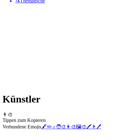
🦄
Thematische
Künstler
👨‍🎨
Tippen zum Kopieren
Verbundene Emojis
🖋️
✏️
♂️
🧑‍🎨
👩‍🎨
🖼️
🎨
🖍️
👨
🖊️