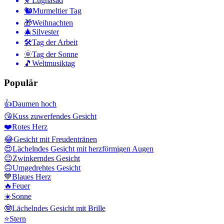
🍂
Lugnasad
🐿
Murmeltier Tag
🎁
Weihnachten
🎄
Silvester
🛠
Tag der Arbeit
🌞
Tag der Sonne
🎵
Weltmusiktag
Populär
👍
Daumen hoch
😘
Kuss zuwerfendes Gesicht
❤️
Rotes Herz
😂
Gesicht mit Freudentränen
😍
Lächelndes Gesicht mit herzförmigen Augen
😉
Zwinkerndes Gesicht
🙃
Umgedrehtes Gesicht
💙
Blaues Herz
🔥
Feuer
☀️
Sonne
🤓
Lächelndes Gesicht mit Brille
⭐
Stern