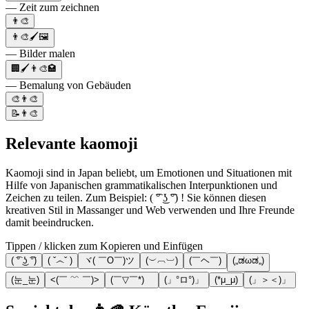
— Zeit zum zeichnen
👨‍🎨
👨‍🎨🖌🖼
— Bilder malen
🏢🖌👨‍🎨🏩
— Bemalung von Gebäuden
🎨👨‍🎨
📝👨‍🎨
Relevante kaomoji
Kaomoji sind in Japan beliebt, um Emotionen und Situationen mit
Hilfe von Japanischen grammatikalischen Interpunktionen und
Zeichen zu teilen. Zum Beispiel: ( ͡° ͜ʖ ͡°) ! Sie können diesen
kreativen Stil in Massanger und Web verwenden und Ihre Freunde
damit beeindrucken.
Tippen / klicken zum Kopieren und Einfügen
( ͡° ͜ʖ ͡°)
( ˇ෴ˇ )
ヾ( ￣O￣)ツ
(︶︹︺)
(￣ヘ￣)
(„ಡωಡ„)
(눈_눈)
<(￣ ﹌ ￣)>
(￣▽￣*)ゞ
(」°ロ°)」
(*μ_μ)
(」＞＜)」