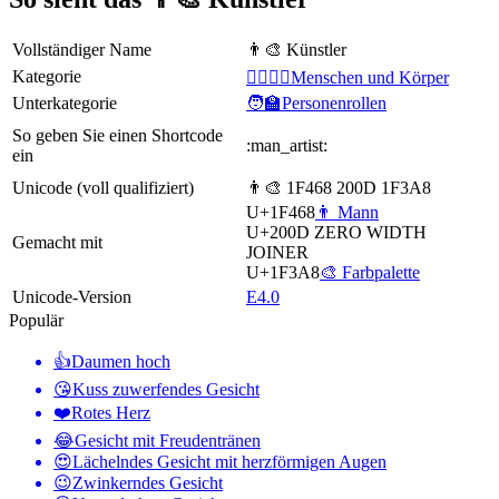
Vollständiger Name
👨‍🎨 Künstler
Kategorie
👩‍❤️‍💋‍👨Menschen und Körper
Unterkategorie
🧑‍🏫Personenrollen
So geben Sie einen Shortcode
:man_artist:
ein
Unicode (voll qualifiziert)
👨‍🎨 1F468 200D 1F3A8
U+1F468
👨 Mann
U+200D
ZERO WIDTH
Gemacht mit
JOINER
U+1F3A8
🎨 Farbpalette
Unicode-Version
E4.0
Populär
👍
Daumen hoch
😘
Kuss zuwerfendes Gesicht
❤️
Rotes Herz
😂
Gesicht mit Freudentränen
😍
Lächelndes Gesicht mit herzförmigen Augen
😉
Zwinkerndes Gesicht