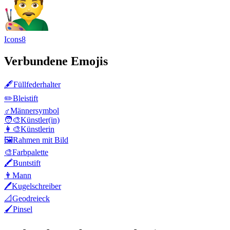
Icons8
Verbundene Emojis
🖋️
Füllfederhalter
✏️
Bleistift
♂️
Männersymbol
🧑‍🎨
Künstler(in)
👩‍🎨
Künstlerin
🖼️
Rahmen mit Bild
🎨
Farbpalette
🖍️
Buntstift
👨
Mann
🖊️
Kugelschreiber
📐
Geodreieck
🖌️
Pinsel