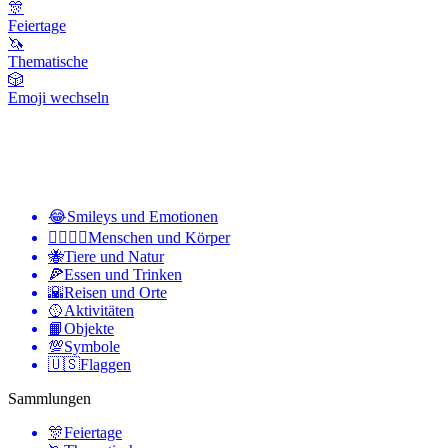
🎊
Feiertage
🦄
Thematische
🎲
Emoji wechseln
😂
Smileys und Emotionen
👩‍❤️‍💋‍👨
Menschen und Körper
🐝
Tiere und Natur
🍕
Essen und Trinken
🌇
Reisen und Orte
🥎
Aktivitäten
📙
Objekte
💯
Symbole
🇺🇸
Flaggen
Sammlungen
🎊
Feiertage