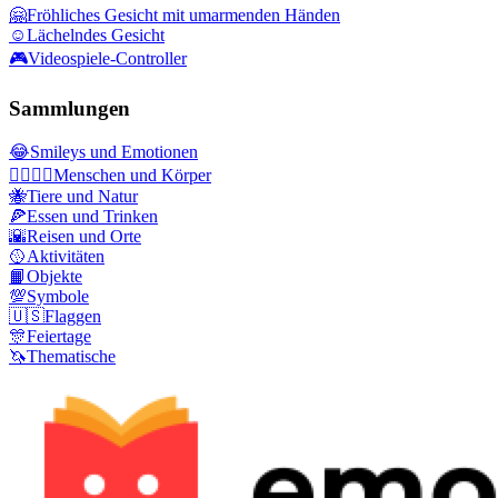
🤗
Fröhliches Gesicht mit umarmenden Händen
☺️
Lächelndes Gesicht
🎮
Videospiele-Controller
Sammlungen
😂
Smileys und Emotionen
👩‍❤️‍💋‍👨
Menschen und Körper
🐝
Tiere und Natur
🍕
Essen und Trinken
🌇
Reisen und Orte
🥎
Aktivitäten
📙
Objekte
💯
Symbole
🇺🇸
Flaggen
🎊
Feiertage
🦄
Thematische