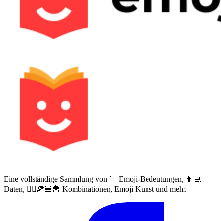
Eine vollständige Sammlung von 📙 Emoji-Bedeutungen, 👨‍💻
Daten, 🙅‍♀️🍕🍔🍟 Kombinationen, Emoji Kunst und mehr.