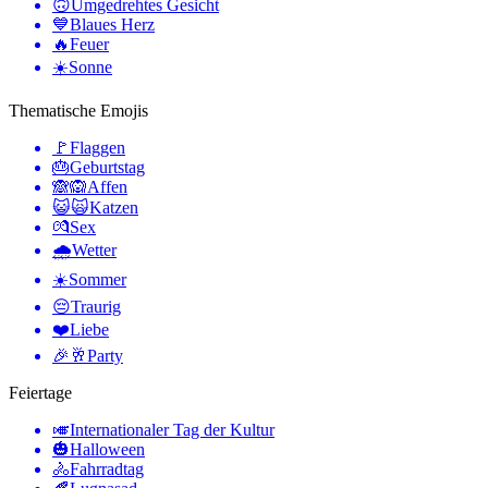
🙃
Umgedrehtes Gesicht
💙
Blaues Herz
🔥
Feuer
☀️
Sonne
Thematische Emojis
🚩
Flaggen
🎂
Geburtstag
🙈🙉
Affen
😺🙀
Katzen
💏
Sex
🌧
Wetter
☀️
Sommer
😔
Traurig
❤️
Liebe
🎉🥂
Party
Feiertage
🎺
Internationaler Tag der Kultur
🎃
Halloween
🚴
Fahrradtag