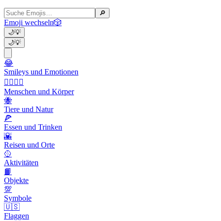
🔎
Emoji wechseln
🎲
🌙
💡
🌙
💡
😂
Smileys und Emotionen
👩‍❤️‍💋‍👨
Menschen und Körper
🐝
Tiere und Natur
🍕
Essen und Trinken
🌇
Reisen und Orte
🥎
Aktivitäten
📙
Objekte
💯
Symbole
🇺🇸
Flaggen