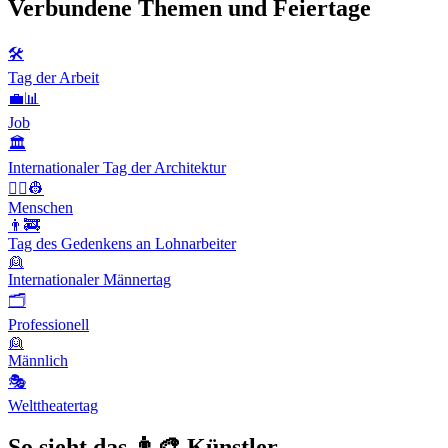
Verbundene Themen und Feiertage
🛠
Tag der Arbeit
💼📊
Job
🏛
Internationaler Tag der Architektur
👨‍✈️👷
Menschen
👨‍🚒
Tag des Gedenkens an Lohnarbeiter
👱
Internationaler Männertag
🗂
Professionell
👱
Männlich
🎭
Welttheatertag
So sieht das 👨‍🎨 Künstler