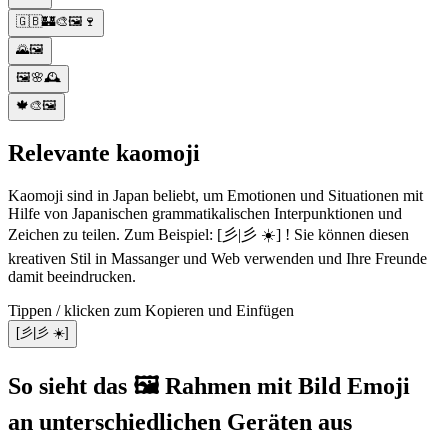
🇬🇧🏰🎨🖼️🍷
🌄🖼️
🖼️🌸🕰️
🍁🎨🖼️
Relevante kaomoji
Kaomoji sind in Japan beliebt, um Emotionen und Situationen mit
Hilfe von Japanischen grammatikalischen Interpunktionen und
Zeichen zu teilen. Zum Beispiel: [彡|彡 ☀️︎] ! Sie können diesen
kreativen Stil in Massanger und Web verwenden und Ihre Freunde
damit beeindrucken.
Tippen / klicken zum Kopieren und Einfügen
[彡|彡 ☀️︎]
So sieht das 🖼️ Rahmen mit Bild Emoji
an unterschiedlichen Geräten aus