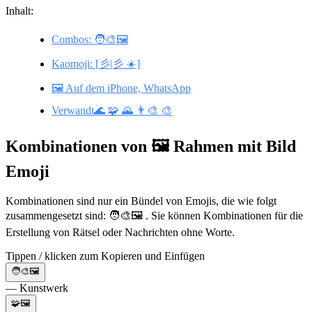
Inhalt:
Combos: 🧑‍🎨🖼️
Kaomoji: [彡|彡 ☀️︎]
🖼️ Auf dem iPhone, WhatsApp
Verwandt🌊 🧩 🌄 👨‍🎨 🎨
Kombinationen von 🖼️ Rahmen mit Bild
Emoji
Kombinationen sind nur ein Bündel von Emojis, die wie folgt
zusammengesetzt sind: 🧑‍🎨🖼️ . Sie können Kombinationen für die
Erstellung von Rätsel oder Nachrichten ohne Worte.
Tippen / klicken zum Kopieren und Einfügen
🧑‍🎨🖼️
— Kunstwerk
🧩🖼️