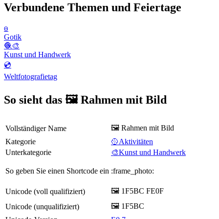
Verbundene Themen und Feiertage
𐍈
Gotik
🧶🎨
Kunst und Handwerk
💿
Weltfotografietag
So sieht das 🖼️ Rahmen mit Bild
🖼️ Rahmen mit Bild
Vollständiger Name
Kategorie
🥎Aktivitäten
Unterkategorie
🎨Kunst und Handwerk
So geben Sie einen Shortcode ein
:frame_photo:
🖼️ 1F5BC FE0F
Unicode (voll qualifiziert)
🖼 1F5BC
Unicode (unqualifiziert)