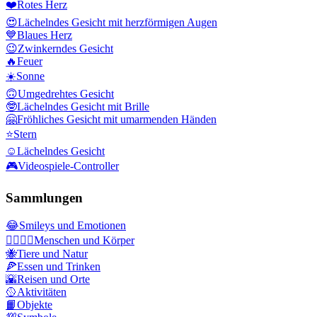
❤️
Rotes Herz
😍
Lächelndes Gesicht mit herzförmigen Augen
💙
Blaues Herz
😉
Zwinkerndes Gesicht
🔥
Feuer
☀️
Sonne
🙃
Umgedrehtes Gesicht
🤓
Lächelndes Gesicht mit Brille
🤗
Fröhliches Gesicht mit umarmenden Händen
⭐
Stern
☺️
Lächelndes Gesicht
🎮
Videospiele-Controller
Sammlungen
😂
Smileys und Emotionen
👩‍❤️‍💋‍👨
Menschen und Körper
🐝
Tiere und Natur
🍕
Essen und Trinken
🌇
Reisen und Orte
🥎
Aktivitäten
📙
Objekte