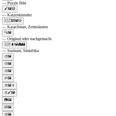
— Puzzle Bild
🖌️🖼️🙀
— Katzenkünstler
🇰🇿🕍🖼️💱
— Kasachstan, Zentralasien
🔍🖼️
— Original oder nachgemacht
🇸🇷🌲🖼️🏯🏰
— Surinam, Südafrika
🎨🖼️
🎨🖼️
🎨🖼️
🎉🖼️
🎨🖼️🍷
🎨🖌️🖼️
📷🖼️
🤣🖼️
🎨🖼️