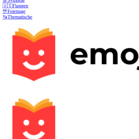
💯
Symbole
🇺🇸
Flaggen
🎊
Feiertage
🦄
Thematische