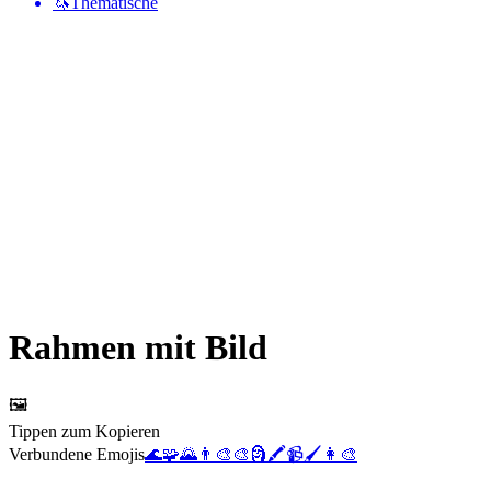
🦄
Thematische
Rahmen mit Bild
🖼️
Tippen zum Kopieren
Verbundene Emojis
🌊
🧩
🌄
👨‍🎨
🎨
🗿
🖍️
📹
🖌️
👩‍🎨