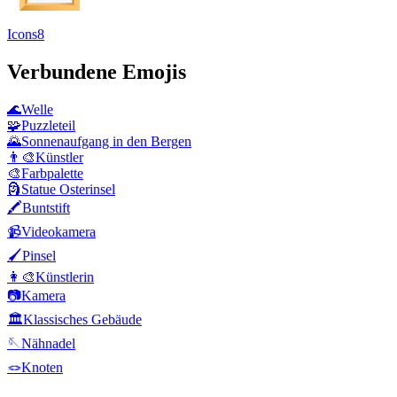
Icons8
Verbundene Emojis
🌊
Welle
🧩
Puzzleteil
🌄
Sonnenaufgang in den Bergen
👨‍🎨
Künstler
🎨
Farbpalette
🗿
Statue Osterinsel
🖍️
Buntstift
📹
Videokamera
🖌️
Pinsel
👩‍🎨
Künstlerin
📷
Kamera
🏛️
Klassisches Gebäude
🪡
Nähnadel
🪢
Knoten