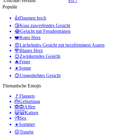
Unicode-Version
E0.7
Populär
👍
Daumen hoch
😘
Kuss zuwerfendes Gesicht
😂
Gesicht mit Freudentränen
❤️
Rotes Herz
😍
Lächelndes Gesicht mit herzförmigen Augen
💙
Blaues Herz
😉
Zwinkerndes Gesicht
🔥
Feuer
☀️
Sonne
🙃
Umgedrehtes Gesicht
Thematische Emojis
🚩
Flaggen
🎂
Geburtstag
🙈🙉
Affen
😺🙀
Katzen
💏
Sex
☀️
Sommer
😔
Traurig