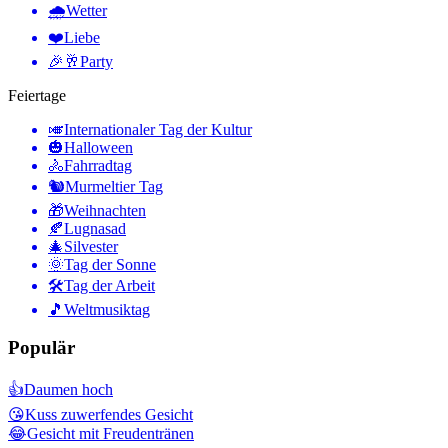
🌧
Wetter
❤️
Liebe
🎉🥂
Party
Feiertage
🎺
Internationaler Tag der Kultur
🎃
Halloween
🚴
Fahrradtag
🐿
Murmeltier Tag
🎁
Weihnachten
🍂
Lugnasad
🎄
Silvester
🌞
Tag der Sonne
🛠
Tag der Arbeit
🎵
Weltmusiktag
Populär
👍
Daumen hoch
😘
Kuss zuwerfendes Gesicht
😂
Gesicht mit Freudentränen