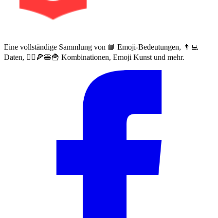
Eine vollständige Sammlung von 📙 Emoji-Bedeutungen, 👨‍💻
Daten, 🙅‍♀️🍕🍔🍟 Kombinationen, Emoji Kunst und mehr.