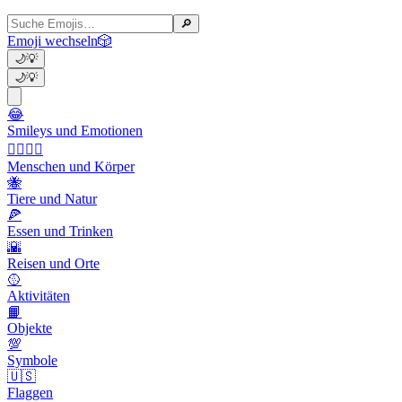
🔎
Emoji wechseln
🎲
🌙
💡
🌙
💡
😂
Smileys und Emotionen
👩‍❤️‍💋‍👨
Menschen und Körper
🐝
Tiere und Natur
🍕
Essen und Trinken
🌇
Reisen und Orte
🥎
Aktivitäten
📙
Objekte
💯
Symbole
🇺🇸
Flaggen