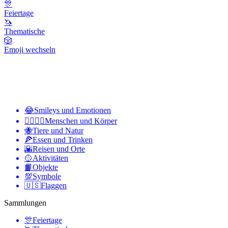
🎊
Feiertage
🦄
Thematische
🎲
Emoji wechseln
😂
Smileys und Emotionen
👩‍❤️‍💋‍👨
Menschen und Körper
🐝
Tiere und Natur
🍕
Essen und Trinken
🌇
Reisen und Orte
🥎
Aktivitäten
📙
Objekte
💯
Symbole
🇺🇸
Flaggen
Sammlungen
🎊
Feiertage