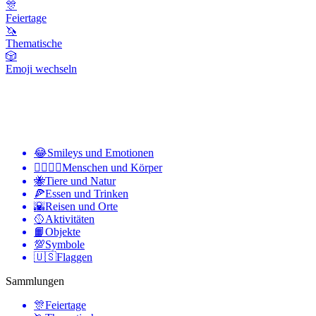
🎊
Feiertage
🦄
Thematische
🎲
Emoji wechseln
😂
Smileys und Emotionen
👩‍❤️‍💋‍👨
Menschen und Körper
🐝
Tiere und Natur
🍕
Essen und Trinken
🌇
Reisen und Orte
🥎
Aktivitäten
📙
Objekte
💯
Symbole
🇺🇸
Flaggen
Sammlungen
🎊
Feiertage