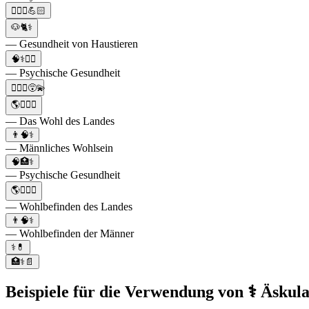
👩‍⚕️⚕️💪🏻
🐶🐈⚕️
— Gesundheit von Haustieren
🧠⚕️👩‍⚕️
— Psychische Gesundheit
👩‍⚕️⚕️😵‍💫
🌎👨‍⚕️⚕️
— Das Wohl des Landes
👨🧠⚕️
— Männliches Wohlsein
🧠🏥⚕️
— Psychische Gesundheit
🌎👨‍⚕️⚕️
— Wohlbefinden des Landes
👨🧠⚕️
— Wohlbefinden der Männer
⚕️💊
🏥⚕️📄
Beispiele für die Verwendung von ⚕️ Äskul