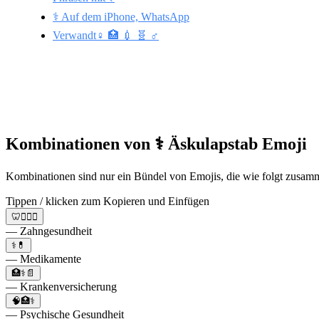
⚕️ Auf dem iPhone, WhatsApp
Verwandt♀️ 🏥 💉 🧬 ♂️
Kombinationen von ⚕️ Äskulapstab Emoji
Kombinationen sind nur ein Bündel von Emojis, die wie folgt zusamme
Tippen / klicken zum Kopieren und Einfügen
🦷👩‍⚕️⚕️
— Zahngesundheit
⚕️💊
— Medikamente
🏥⚕️📄
— Krankenversicherung
🧠🏥⚕️
— Psychische Gesundheit