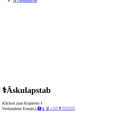
🦄
Thematische
⚕️
Äskulapstab
Klicken zum Kopieren ⚕️
Verbundene Emojis
♀️
🏥
💉
🧬
♂️
👨‍⚕️
💊
👩‍⚕️
🧑‍⚕️
☯️