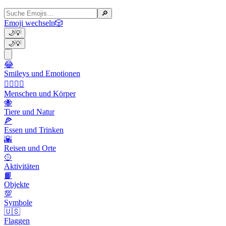
🔎
Emoji wechseln
🎲
🌙
💡
🌙
💡
😂
Smileys und Emotionen
👩‍❤️‍💋‍👨
Menschen und Körper
🐝
Tiere und Natur
🍕
Essen und Trinken
🌇
Reisen und Orte
🥎
Aktivitäten
📙
Objekte
💯
Symbole
🇺🇸
Flaggen