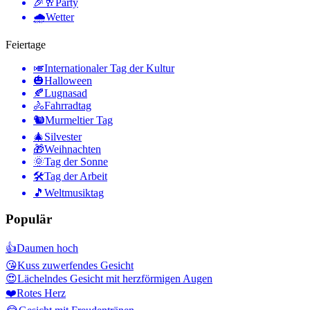
🎉🥂
Party
🌧
Wetter
Feiertage
🎺
Internationaler Tag der Kultur
🎃
Halloween
🍂
Lugnasad
🚴
Fahrradtag
🐿
Murmeltier Tag
🎄
Silvester
🎁
Weihnachten
🌞
Tag der Sonne
🛠
Tag der Arbeit
🎵
Weltmusiktag
Populär
👍
Daumen hoch
😘
Kuss zuwerfendes Gesicht
😍
Lächelndes Gesicht mit herzförmigen Augen
❤️
Rotes Herz