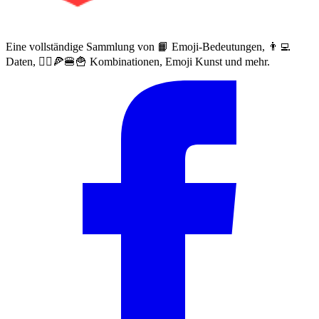
Eine vollständige Sammlung von 📙 Emoji-Bedeutungen, 👨‍💻
Daten, 🙅‍♀️🍕🍔🍟 Kombinationen, Emoji Kunst und mehr.