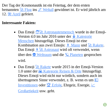
Der Tag der Kosmonautik ist ein Feiertag, der dem ersten
bemannten
🚀 Flug
ins
🌌 Weltall
gewidmet ist. Er wird jährlich am
12.
🌺 April
gefeiert.
Interessante Fakten:
Das Emoji
🧑‍🚀 Astronautenmensch
wurde in der Emoji-
Version 4.0 im Jahr 2016 unter der
🤷 Kategorie
Menschen
hinzugefügt. Dieses Emoji ist eine
Kombination aus zwei Emojis:
👨 Mann
und
🚀 Rakete
.
Das Emoji
👨‍🚀 Astronaut
wird oft verwendet, wenn
über den
👽 Weltraum
und die
🪐 Planeten
gesprochen
wird.
Das Emoji
🚀 Rakete
wurde 2015 in der Emoji-Version
1.0 unter der
🌇 Kategorie Reisen & Orte
hinzugefügt.
Dieses Emoji wird nicht nur wörtlich, sondern auch im
übertragenen Sinne verwendet, z. B. wenn es um
💵
Investitionen
oder
🏆 Erfolg
, Ehrgeiz, Energie,
📈
Großartigkeit
usw. geht.