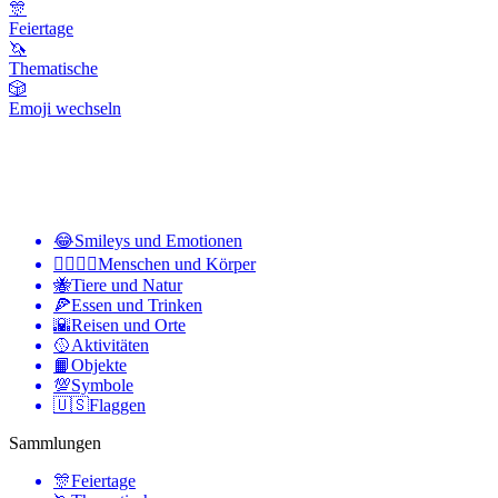
🎊
Feiertage
🦄
Thematische
🎲
Emoji wechseln
😂
Smileys und Emotionen
👩‍❤️‍💋‍👨
Menschen und Körper
🐝
Tiere und Natur
🍕
Essen und Trinken
🌇
Reisen und Orte
🥎
Aktivitäten
📙
Objekte
💯
Symbole
🇺🇸
Flaggen
Sammlungen
🎊
Feiertage