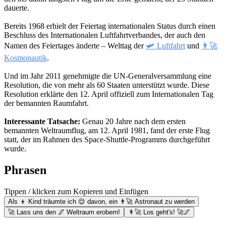
dauerte.
Bereits 1968 erhielt der Feiertag internationalen Status durch einen
Beschluss des Internationalen Luftfahrtverbandes, der auch den
Namen des Feiertages änderte – Welttag der
🛩 Luftfahrt
und
👨‍🚀
Kosmonautik
.
Und im Jahr 2011 genehmigte die UN-Generalversammlung eine
Resolution, die von mehr als 60 Staaten unterstützt wurde. Diese
Resolution erklärte den 12. April offiziell zum Internationalen Tag
der bemannten Raumfahrt.
Interessante Tatsache:
Genau 20 Jahre nach dem ersten
bemannten Weltraumflug, am 12. April 1981, fand der erste Flug
statt, der im Rahmen des Space-Shuttle-Programms durchgeführt
wurde.
Phrasen
Tippen / klicken zum Kopieren und Einfügen
Als 👦 Kind träumte ich 😌 davon, ein 👨‍🚀 Astronaut zu werden
🚀 Lass uns den 🌌 Weltraum erobern!
👨‍🚀 Los geht's! 🚀🌌