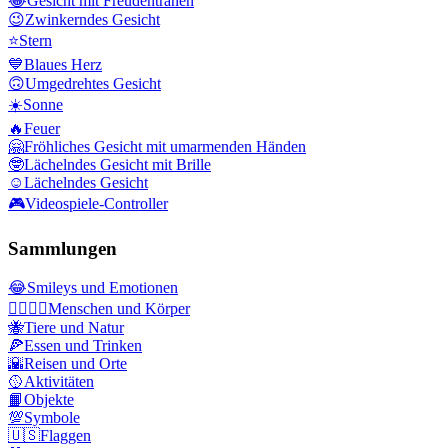
😂
Gesicht mit Freudentränen
😉
Zwinkerndes Gesicht
⭐
Stern
💙
Blaues Herz
🙃
Umgedrehtes Gesicht
☀️
Sonne
🔥
Feuer
🤗
Fröhliches Gesicht mit umarmenden Händen
🤓
Lächelndes Gesicht mit Brille
☺️
Lächelndes Gesicht
🎮
Videospiele-Controller
Sammlungen
😂
Smileys und Emotionen
👩‍❤️‍💋‍👨
Menschen und Körper
🐝
Tiere und Natur
🍕
Essen und Trinken
🌇
Reisen und Orte
🥎
Aktivitäten
📙
Objekte
💯
Symbole
🇺🇸
Flaggen