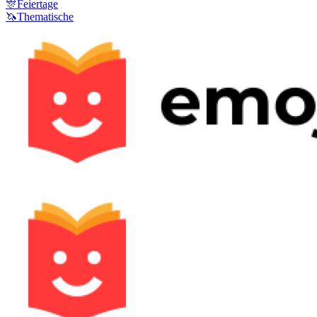
🎊
Feiertage
🦄
Thematische