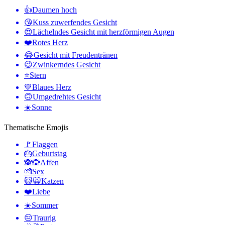
👍
Daumen hoch
😘
Kuss zuwerfendes Gesicht
😍
Lächelndes Gesicht mit herzförmigen Augen
❤️
Rotes Herz
😂
Gesicht mit Freudentränen
😉
Zwinkerndes Gesicht
⭐
Stern
💙
Blaues Herz
🙃
Umgedrehtes Gesicht
☀️
Sonne
Thematische Emojis
🚩
Flaggen
🎂
Geburtstag
🙈🙉
Affen
💏
Sex
😺🙀
Katzen
❤️
Liebe
☀️
Sommer
😔
Traurig