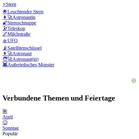
⭐
Stern
🌟
Leuchtender Stern
👩‍🚀
Astronautin
🌠
Sternschnuppe
🔭
Teleskop
🌌
Milchstraße
🛸
UFO
📡
Satellitenschüssel
👨‍🚀
Astronaut
🧑‍🚀
Astronaut(in)
👾
Außerirdisches Monster
Verbundene Themen und Feiertage
🌺
April
🥴
Sonntag
Populär