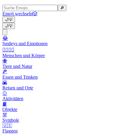
🔎
Emoji wechseln
🎲
🌙
💡
🌙
💡
😂
Smileys und Emotionen
👩‍❤️‍💋‍👨
Menschen und Körper
🐝
Tiere und Natur
🍕
Essen und Trinken
🌇
Reisen und Orte
🥎
Aktivitäten
📙
Objekte
💯
Symbole
🇺🇸
Flaggen