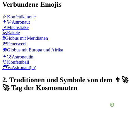
Verbundene Emojis
🎉
Konfettikanone
👨‍🚀
Astronaut
🌌
Milchstraße
🚀
Rakete
🌐
Globus mit Meridianen
🎆
Feuerwerk
🌍
Globus mit Europa und Afrika
👩‍🚀
Astronautin
🎊
Konfettiball
🧑‍🚀
Astronaut(in)
2. Traditionen und Symbole von dem 👨‍🚀
🚀 Tag der Kosmonauten