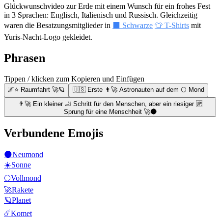
Glückwunschvideo zur Erde mit einem Wunsch für ein frohes Fest
in 3 Sprachen: Englisch, Italienisch und Russisch. Gleichzeitig
waren die Besatzungsmitglieder in
⬛ Schwarze
👕 T-Shirts
mit
Yuris-Nacht-Logo gekleidet.
Phrasen
Tippen / klicken zum Kopieren und Einfügen
🌌⭐ Raumfahrt 🚀🪐
🇺🇸 Erste 👨‍🚀 Astronauten auf dem 🌕 Mond
👨‍🚀 Ein kleiner 🦶 Schritt für den Menschen, aber ein riesiger 🆙
Sprung für eine Menschheit 🚀🌑
Verbundene Emojis
🌑
Neumond
☀️
Sonne
🌕
Vollmond
🚀
Rakete
🪐
Planet
☄️
Komet