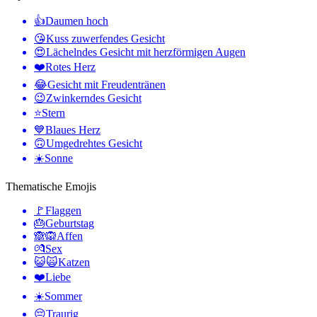
👍
Daumen hoch
😘
Kuss zuwerfendes Gesicht
😍
Lächelndes Gesicht mit herzförmigen Augen
❤️
Rotes Herz
😂
Gesicht mit Freudentränen
😉
Zwinkerndes Gesicht
⭐
Stern
💙
Blaues Herz
🙃
Umgedrehtes Gesicht
☀️
Sonne
Thematische Emojis
🚩
Flaggen
🎂
Geburtstag
🙈🙉
Affen
💏
Sex
😺🙀
Katzen
❤️
Liebe
☀️
Sommer
😔
Traurig