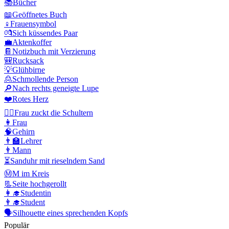
📚
Bücher
📖
Geöffnetes Buch
♀️
Frauensymbol
💏
Sich küssendes Paar
💼
Aktenkoffer
📔
Notizbuch mit Verzierung
🎒
Rucksack
💡
Glühbirne
🙎
Schmollende Person
🔎
Nach rechts geneigte Lupe
❤️
Rotes Herz
🤷‍♀️
Frau zuckt die Schultern
👩
Frau
🧠
Gehirn
👨‍🏫
Lehrer
👨
Mann
⏳
Sanduhr mit rieselndem Sand
Ⓜ️
M im Kreis
📃
Seite hochgerollt
👩‍🎓
Studentin
👨‍🎓
Student
🗣️
Silhouette eines sprechenden Kopfs
Populär