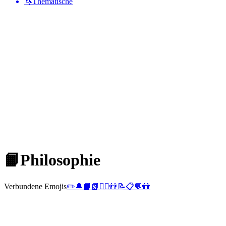
🦄
Thematische
📙
Philosophie
Verbundene Emojis
✏️
🔔
📙
📗
👨‍⚕️
👬
📝
📋
💬
👫