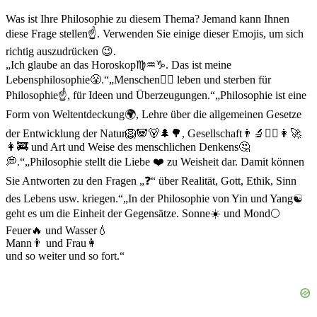
Was ist Ihre Philosophie zu diesem Thema? Jemand kann Ihnen
diese Frage stellen☝. Verwenden Sie einige dieser Emojis, um sich
richtig auszudrücken 😉.
„Ich glaube an das Horoskop♍♒♑. Das ist meine
Lebensphilosophie😤.“„Menschen🙎‍♂️ leben und sterben für
Philosophie☝, für Ideen und Überzeugungen.“„Philosophie ist eine
Form von Weltentdeckung🌍, Lehre über die allgemeinen Gesetze
der Entwicklung der Natur🦁🐼🐻🌲🌳, Gesellschaft👨‍🔬️👩‍✈️👩‍🚀️
👩‍🚒️ und Art und Weise des menschlichen Denkens🤔
💭.“„Philosophie stellt die Liebe ❤️ zu Weisheit dar. Damit können
Sie Antworten zu den Fragen „❓“ über Realität, Gott, Ethik, Sinn
des Lebens usw. kriegen.“„In der Philosophie von Yin und Yang☯️
geht es um die Einheit der Gegensätze. Sonne☀️ und Mond🌕
Feuer🔥 und Wasser💧
Mann👨 und Frau👩
und so weiter und so fort.“