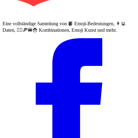
Eine vollständige Sammlung von 📙 Emoji-Bedeutungen, 👨‍💻
Daten, 🙅‍♀️🍕🍔🍟 Kombinationen, Emoji Kunst und mehr.