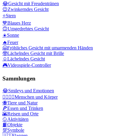
😂
Gesicht mit Freudentränen
😉
Zwinkerndes Gesicht
⭐
Stern
💙
Blaues Herz
🙃
Umgedrehtes Gesicht
☀️
Sonne
🔥
Feuer
🤗
Fröhliches Gesicht mit umarmenden Händen
🤓
Lächelndes Gesicht mit Brille
☺️
Lächelndes Gesicht
🎮
Videospiele-Controller
Sammlungen
😂
Smileys und Emotionen
👩‍❤️‍💋‍👨
Menschen und Körper
🐝
Tiere und Natur
🍕
Essen und Trinken
🌇
Reisen und Orte
🥎
Aktivitäten
📙
Objekte
💯
Symbole
🇺🇸
Flaggen