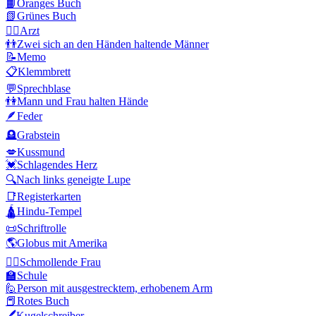
📙
Oranges Buch
📗
Grünes Buch
👨‍⚕️
Arzt
👬
Zwei sich an den Händen haltende Männer
📝
Memo
📋
Klemmbrett
💬
Sprechblase
👫
Mann und Frau halten Hände
🪶
Feder
🪦
Grabstein
💋
Kussmund
💓
Schlagendes Herz
🔍
Nach links geneigte Lupe
📑
Registerkarten
🛕
Hindu-Tempel
📜
Schriftrolle
🌎
Globus mit Amerika
🙎‍♀️
Schmollende Frau
🏫
Schule
🙋
Person mit ausgestrecktem, erhobenem Arm
📕
Rotes Buch
🖊️
Kugelschreiber