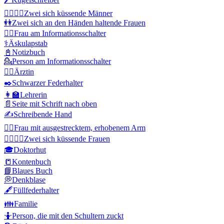
👨‍❤️‍💋‍👨
Zwei sich küssende Männer
👭
Zwei sich an den Händen haltende Frauen
💁‍♀️
Frau am Informationsschalter
⚕️
Äskulapstab
📓
Notizbuch
💁
Person am Informationsschalter
👩‍⚕️
Ärztin
✒️
Schwarzer Federhalter
👩‍🏫
Lehrerin
📄
Seite mit Schrift nach oben
✍️
Schreibende Hand
🙋‍♀️
Frau mit ausgestrecktem, erhobenem Arm
👩‍❤️‍💋‍👩
Zwei sich küssende Frauen
🎓
Doktorhut
📒
Kontenbuch
📘
Blaues Buch
💭
Denkblase
🖋️
Füllfederhalter
👪
Familie
🤷
Person, die mit den Schultern zuckt