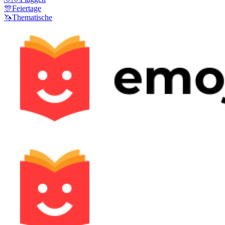
🎊
Feiertage
🦄
Thematische