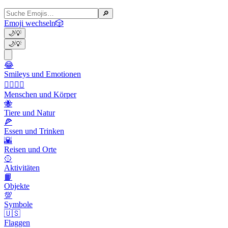
🔎
Emoji wechseln
🎲
🌙
💡
🌙
💡
😂
Smileys und Emotionen
👩‍❤️‍💋‍👨
Menschen und Körper
🐝
Tiere und Natur
🍕
Essen und Trinken
🌇
Reisen und Orte
🥎
Aktivitäten
📙
Objekte
💯
Symbole
🇺🇸
Flaggen