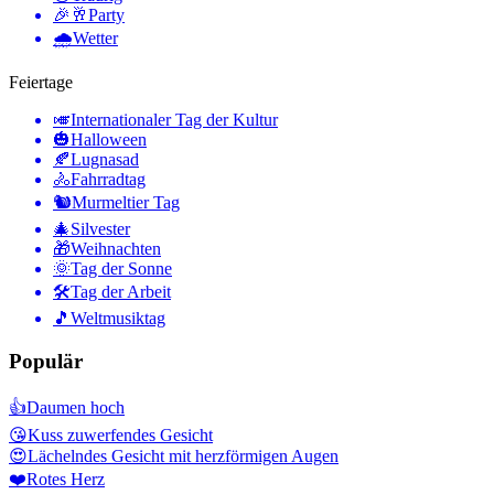
🎉🥂
Party
🌧
Wetter
Feiertage
🎺
Internationaler Tag der Kultur
🎃
Halloween
🍂
Lugnasad
🚴
Fahrradtag
🐿
Murmeltier Tag
🎄
Silvester
🎁
Weihnachten
🌞
Tag der Sonne
🛠
Tag der Arbeit
🎵
Weltmusiktag
Populär
👍
Daumen hoch
😘
Kuss zuwerfendes Gesicht
😍
Lächelndes Gesicht mit herzförmigen Augen
❤️
Rotes Herz