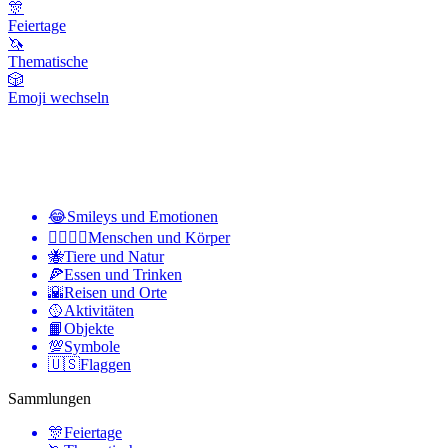
🎊
Feiertage
🦄
Thematische
🎲
Emoji wechseln
😂
Smileys und Emotionen
👩‍❤️‍💋‍👨
Menschen und Körper
🐝
Tiere und Natur
🍕
Essen und Trinken
🌇
Reisen und Orte
🥎
Aktivitäten
📙
Objekte
💯
Symbole
🇺🇸
Flaggen
Sammlungen
🎊
Feiertage