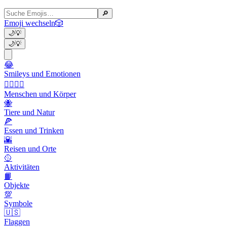
🔎
Emoji wechseln
🎲
🌙
💡
🌙
💡
😂
Smileys und Emotionen
👩‍❤️‍💋‍👨
Menschen und Körper
🐝
Tiere und Natur
🍕
Essen und Trinken
🌇
Reisen und Orte
🥎
Aktivitäten
📙
Objekte
💯
Symbole
🇺🇸
Flaggen