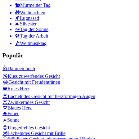
🐿
Murmeltier Tag
🎁
Weihnachten
🍂
Lugnasad
🎄
Silvester
🌞
Tag der Sonne
🛠
Tag der Arbeit
🎵
Weltmusiktag
Populär
👍
Daumen hoch
😘
Kuss zuwerfendes Gesicht
😂
Gesicht mit Freudentränen
❤️
Rotes Herz
😍
Lächelndes Gesicht mit herzförmigen Augen
😉
Zwinkerndes Gesicht
💙
Blaues Herz
🔥
Feuer
☀️
Sonne
🙃
Umgedrehtes Gesicht
🤓
Lächelndes Gesicht mit Brille
🤗
Fröhliches Gesicht mit umarmenden Händen