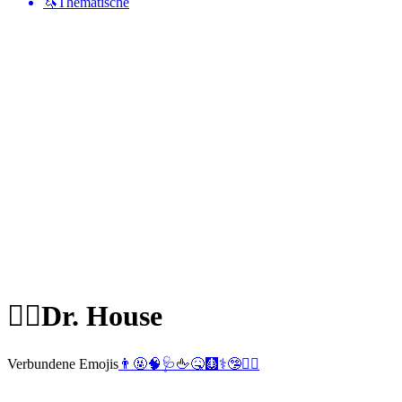
🦄
Thematische
👨‍⚕️
Dr. House
Verbundene Emojis
👨
🤬
🧠
🩺
🖕
🤒
🩻
⚕️
🤥
👨‍⚕️