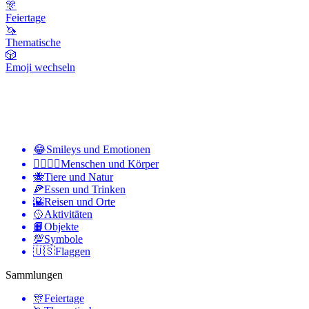
🎊
Feiertage
🦄
Thematische
🎲
Emoji wechseln
😂
Smileys und Emotionen
👩‍❤️‍💋‍👨
Menschen und Körper
🐝
Tiere und Natur
🍕
Essen und Trinken
🌇
Reisen und Orte
🥎
Aktivitäten
📙
Objekte
💯
Symbole
🇺🇸
Flaggen
Sammlungen
🎊
Feiertage