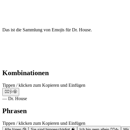
Das ist die Sammlung von Emojis für Dr. House.
Kombinationen
Tippen / klicken zum Kopieren und Einfügen
👨‍⚕️🩺🤬
— Dr. House
Phrasen
Tippen / klicken zum Kopieren und Einfügen
Alle lügen 🤥
Sie sind hirngeschädigt 🧠
Ich bin gern allein 👨‍⚕️🖕
Wir