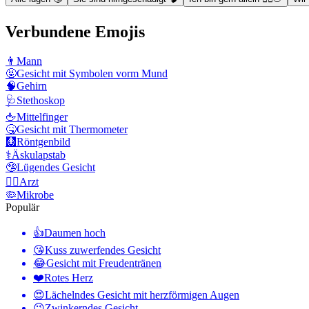
Verbundene Emojis
👨
Mann
🤬
Gesicht mit Symbolen vorm Mund
🧠
Gehirn
🩺
Stethoskop
🖕
Mittelfinger
🤒
Gesicht mit Thermometer
🩻
Röntgenbild
⚕️
Äskulapstab
🤥
Lügendes Gesicht
👨‍⚕️
Arzt
🦠
Mikrobe
Populär
👍
Daumen hoch
😘
Kuss zuwerfendes Gesicht
😂
Gesicht mit Freudentränen
❤️
Rotes Herz
😍
Lächelndes Gesicht mit herzförmigen Augen
😉
Zwinkerndes Gesicht