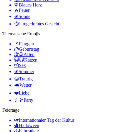
💙
Blaues Herz
🔥
Feuer
☀️
Sonne
🙃
Umgedrehtes Gesicht
Thematische Emojis
🚩
Flaggen
🎂
Geburtstag
🙈🙉
Affen
😺🙀
Katzen
💏
Sex
☀️
Sommer
😔
Traurig
🌧
Wetter
❤️
Liebe
🎉🥂
Party
Feiertage
🎺
Internationaler Tag der Kultur
🎃
Halloween
🚴
Fahrradtag