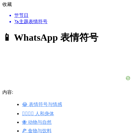
收藏
🎊
节日
🦄
主题表情符号
📱 WhatsApp 表情符号
内容:
😂 表情符号与情感
👩‍❤️‍💋‍👨 人和身体
🐝 动物与自然
🍕 食物与饮料