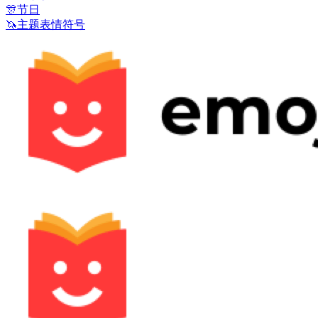
🎊
节日
🦄
主题表情符号