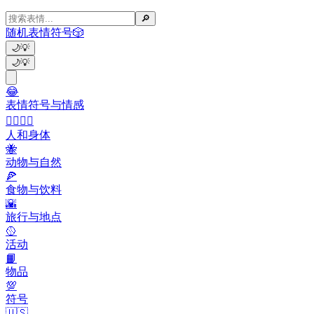
🔎
随机表情符号
🎲
🌙
💡
🌙
💡
😂
表情符号与情感
👩‍❤️‍💋‍👨
人和身体
🐝
动物与自然
🍕
食物与饮料
🌇
旅行与地点
🥎
活动
📙
物品
💯
符号
🇺🇸