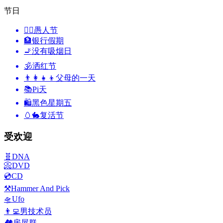
节日
🙆‍♂️
愚人节
🏦
银行假期
🚬
没有吸烟日
🕉
洒红节
👨‍👩‍👧‍👦
父母的一天
📚
Pi天
🛍
黑色星期五
🥚🐇
复活节
受欢迎
🧬
DNA
📀
DVD
💿
CD
⚒️
Hammer And Pick
🛸
Ufo
👨‍💻
男技术员
🏘️
房屋群