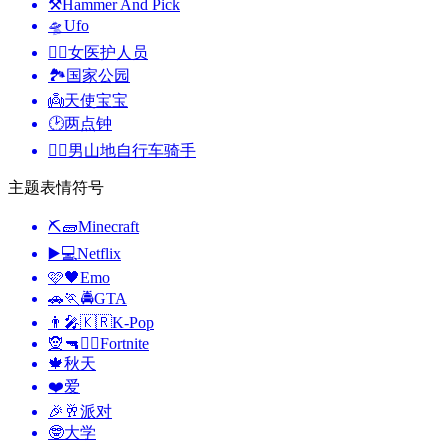
⚒️
Hammer And Pick
🛸
Ufo
👩‍⚕️
女医护人员
🏞️
国家公园
👼
天使宝宝
🕑
两点钟
🚵‍♂️
男山地自行车骑手
主题表情符号
⛏🧱
Minecraft
▶️💻
Netflix
🩷🖤
Emo
🚗🏃🚔
GTA
👨‍🎤🇰🇷
K-Pop
🧝🔫🦹‍♂️
Fortnite
🍁
秋天
❤️
爱
🎉🥂
派对
🤓
大学