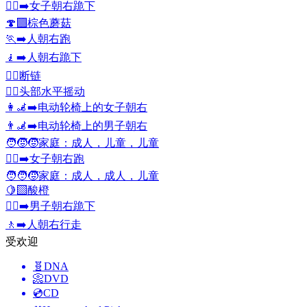
🧎‍♀️‍➡️
女子朝右跪下
🍄‍🟫
棕色蘑菇
🏃‍➡️
人朝右跑
🧎‍➡️
人朝右跪下
⛓️‍💥
断链
🙂‍↔️
头部水平摇动
👩‍🦼‍➡️
电动轮椅上的女子朝右
👨‍🦼‍➡️
电动轮椅上的男子朝右
🧑‍🧒‍🧒
家庭：成人，儿童，儿童
🏃‍♀️‍➡️
女子朝右跑
🧑‍🧑‍🧒
家庭：成人，成人，儿童
🍋‍🟩
酸橙
🧎‍♂️‍➡️
男子朝右跪下
🚶‍➡️
人朝右行走
受欢迎
🧬
DNA
📀
DVD
💿
CD