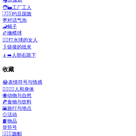
🧑‍🏭
工厂工人
🇯🇴
约旦国旗
💬
对话气泡
🦂
蝎子
🏉
橄榄球
🤽‍♀️
打水球的女人
🖇️
链接的纸夹
🧎‍➡️
人朝右跪下
收藏
😂
表情符号与情感
👩‍❤️‍💋‍👨
人和身体
🐝
动物与自然
🍕
食物与饮料
🌇
旅行与地点
🥎
活动
📙
物品
💯
符号
🇺🇸
旗帜