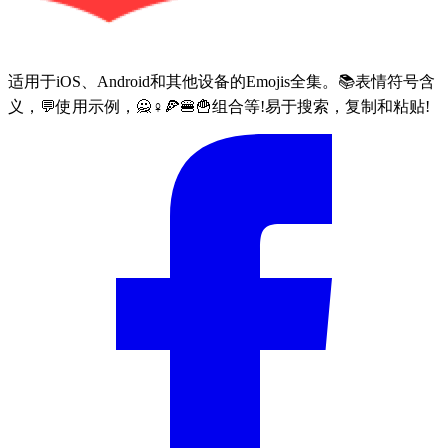
适用于iOS、Android和其他设备的Emojis全集。📚表情符号含
义，💬使用示例，🙅♀🍕🍔🍟组合等!易于搜索，复制和粘贴!