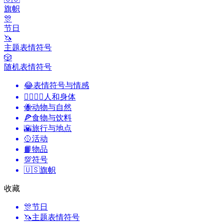
旗帜
🎊
节日
🦄
主题表情符号
🎲
随机表情符号
😂
表情符号与情感
👩‍❤️‍💋‍👨
人和身体
🐝
动物与自然
🍕
食物与饮料
🌇
旅行与地点
🥎
活动
📙
物品
💯
符号
🇺🇸
旗帜
收藏
🎊
节日
🦄
主题表情符号