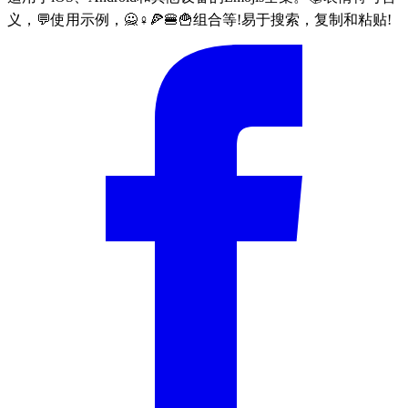
义，💬使用示例，🙅♀🍕🍔🍟组合等!易于搜索，复制和粘贴!