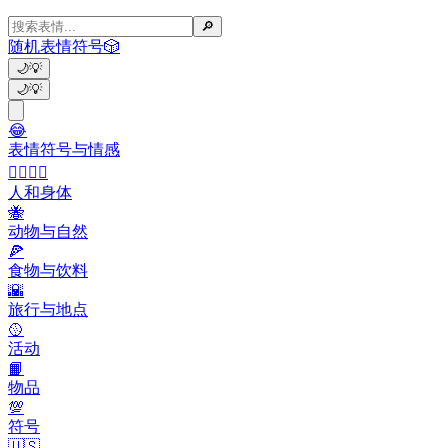
🔎
随机表情符号
🎲
🌙
💡
🌙
💡
😂
表情符号与情感
👩‍❤️‍💋‍👨
人和身体
🐝
动物与自然
🍕
食物与饮料
🌇
旅行与地点
🥎
活动
📙
物品
💯
符号
🇺🇸