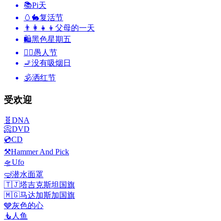
📚
Pi天
🥚🐇
复活节
👨‍👩‍👧‍👦
父母的一天
🛍
黑色星期五
🙆‍♂️
愚人节
🚬
没有吸烟日
🕉
洒红节
受欢迎
🧬
DNA
📀
DVD
💿
CD
⚒️
Hammer And Pick
🛸
Ufo
🤿
潜水面罩
🇹🇯
塔吉克斯坦国旗
🇲🇬
马达加斯加国旗
🩶
灰色的心
🧜
人鱼