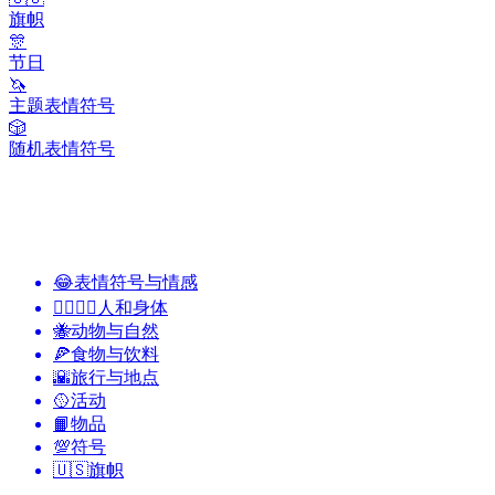
旗帜
🎊
节日
🦄
主题表情符号
🎲
随机表情符号
😂
表情符号与情感
👩‍❤️‍💋‍👨
人和身体
🐝
动物与自然
🍕
食物与饮料
🌇
旅行与地点
🥎
活动
📙
物品
💯
符号
🇺🇸
旗帜