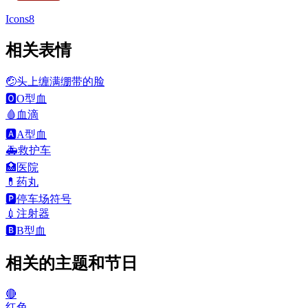
Icons8
相关表情
🤕
头上缠满绷带的脸
🅾️
O型血
🩸
血滴
🅰️
A型血
🚑
救护车
🏥
医院
💊
药丸
🅿️
停车场符号
💉
注射器
🅱️
B型血
相关的主题和节日
🔴
红色