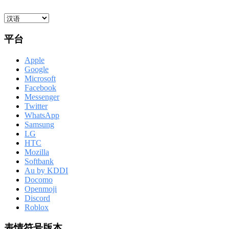
平台
Apple
Google
Microsoft
Facebook
Messenger
Twitter
WhatsApp
Samsung
LG
HTC
Mozilla
Softbank
Au by KDDI
Docomo
Openmoji
Discord
Roblox
表情符号版本