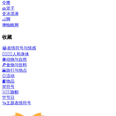
🦅
鹰
🧺
篮子
🍨
冰淇淋
🦶
脚
🕸️
蜘蛛网
收藏
😂
表情符号与情感
👩‍❤️‍💋‍👨
人和身体
🐝
动物与自然
🍕
食物与饮料
🌇
旅行与地点
🥎
活动
📙
物品
💯
符号
🇺🇸
旗帜
🎊
节日
🦄
主题表情符号