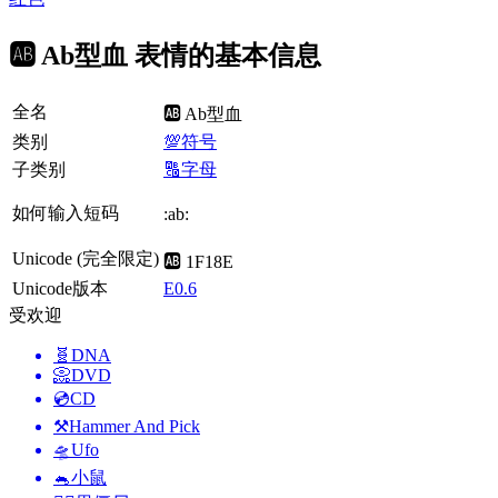
🆎 Ab型血 表情的基本信息
全名
🆎 Ab型血
类别
💯符号
子类别
🔠字母
如何输入短码
:ab:
Unicode (完全限定)
🆎 1F18E
Unicode版本
E0.6
受欢迎
🧬
DNA
📀
DVD
💿
CD
⚒️
Hammer And Pick
🛸
Ufo
🐁
小鼠