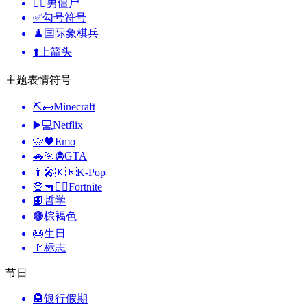
🧟‍♂️
男僵尸
✅
勾号符号
♟️
国际象棋兵
⬆️
上箭头
主题表情符号
⛏🧱
Minecraft
▶️💻
Netflix
🩷🖤
Emo
🚗🏃🚔
GTA
👨‍🎤🇰🇷
K-Pop
🧝🔫🦹‍♂️
Fortnite
📙
哲学
🟤
棕褐色
🎂
生日
🚩
标志
节日
🏦
银行假期