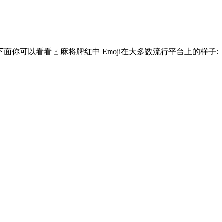
看看 🀄 麻将牌红中 Emoji在大多数流行平台上的样子: