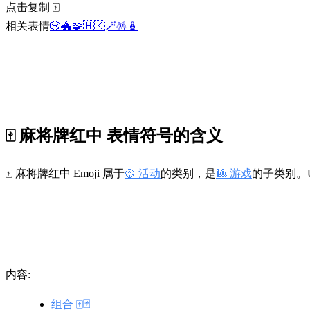
点击复制 🀄
相关表情
🎲
🐲
🧩
🇭🇰
🪄
🪅
🪆
🀄 麻将牌红中 表情符号的含义
🀄 麻将牌红中 Emoji 属于
🥎 活动
的类别，是
🎱 游戏
的子类别。Uni
内容:
组合 🀄🃏