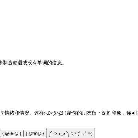
组合来制造谜语或没有单词的信息。
情绪和情况。这样: Ꮚ˃̶͈ꈊ˂̶͈Ꮚ ! 给你的朋友留下深刻印象
{ @ᵕꈊᵕ@ }
{ @˟ꈊ˟@ }
༼ つ ◕_◕ ༽つ☜(ﾟヮﾟ☜)