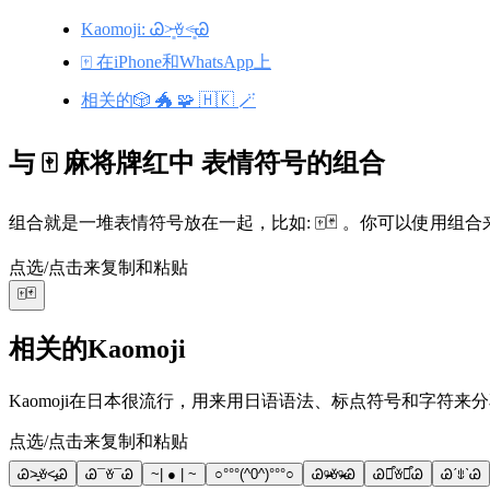
Kaomoji: Ꮚ˃̶͈ꈊ˂̶͈Ꮚ
🀄 在iPhone和WhatsApp上
相关的🎲 🐲 🧩 🇭🇰 🪄
与 🀄 麻将牌红中 表情符号的组合
组合就是一堆表情符号放在一起，比如: 🀄🃏 。你可以使用
点选/点击来复制和粘贴
🀄🃏
相关的Kaomoji
Kaomoji在日本很流行，用来用日语语法、标点符号和字符来分享
点选/点击来复制和粘贴
Ꮚ˃̶͈ꈊ˂̶͈Ꮚ
Ꮚ¯ꈊ¯Ꮚ
~| ● | ~
○°°°(^0^)°°°○
Ꮚᵒ̴̶̷ꈊᵒ̴̶̷Ꮚ
Ꮚ꒵͒ꈊ꒵͒Ꮚ
ᏊˊꍓˋᏊ