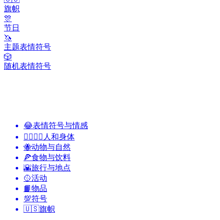
旗帜
🎊
节日
🦄
主题表情符号
🎲
随机表情符号
😂
表情符号与情感
👩‍❤️‍💋‍👨
人和身体
🐝
动物与自然
🍕
食物与饮料
🌇
旅行与地点
🥎
活动
📙
物品
💯
符号
🇺🇸
旗帜