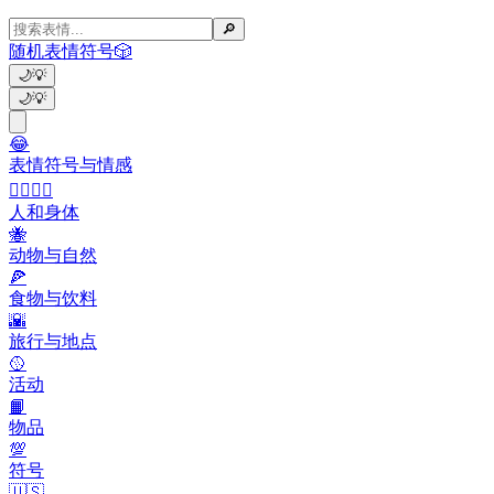
🔎
随机表情符号
🎲
🌙
💡
🌙
💡
😂
表情符号与情感
👩‍❤️‍💋‍👨
人和身体
🐝
动物与自然
🍕
食物与饮料
🌇
旅行与地点
🥎
活动
📙
物品
💯
符号
🇺🇸