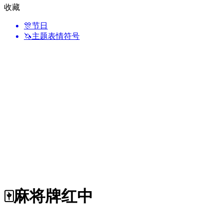
收藏
🎊
节日
🦄
主题表情符号
🀄
麻将牌红中