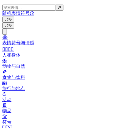
🔎
随机表情符号
🎲
🌙
💡
🌙
💡
😂
表情符号与情感
👩‍❤️‍💋‍👨
人和身体
🐝
动物与自然
🍕
食物与饮料
🌇
旅行与地点
🥎
活动
📙
物品
💯
符号
🇺🇸