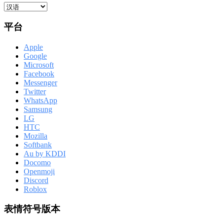
平台
Apple
Google
Microsoft
Facebook
Messenger
Twitter
WhatsApp
Samsung
LG
HTC
Mozilla
Softbank
Au by KDDI
Docomo
Openmoji
Discord
Roblox
表情符号版本