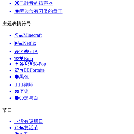
🔇
已静音的扬声器
🍽️
旁边放有刀叉的盘子
主题表情符号
⛏🧱
Minecraft
▶️💻
Netflix
🚗🏃🚔
GTA
🩷🖤
Emo
👨‍🎤🇰🇷
K-Pop
🧝🔫🦹‍♂️
Fortnite
⚫
黑色
🧑‍⚖️‍📝
律师
📖
历史
⚫⚪
黑与白
节日
🚬
没有吸烟日
🥚🐇
复活节