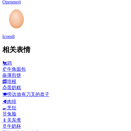
Openmoji
Icons8
相关表情
🐔
鸡
🥐
牛角面包
🥞
薄煎饼
🥓
培根
🍮
蛋奶糕
🍽️
旁边放有刀叉的盘子
🥩
肉排
🍳
烹饪
🐰
兔脸
🍢
关东煮
🥛
牛奶杯