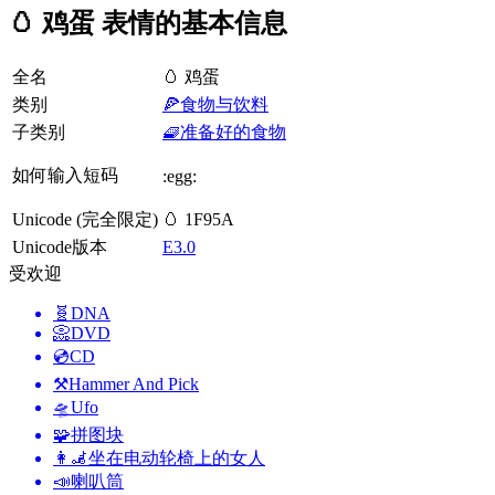
🥚 鸡蛋 表情的基本信息
全名
🥚 鸡蛋
类别
🍕食物与饮料
子类别
🧇准备好的食物
如何输入短码
:egg:
Unicode (完全限定)
🥚 1F95A
Unicode版本
E3.0
受欢迎
🧬
DNA
📀
DVD
💿
CD
⚒️
Hammer And Pick
🛸
Ufo
🧩
拼图块
👩‍🦼
坐在电动轮椅上的女人
📣
喇叭筒