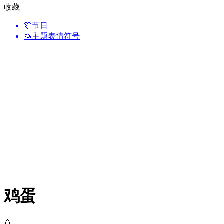
收藏
🎊
节日
🦄
主题表情符号
鸡蛋
🥚