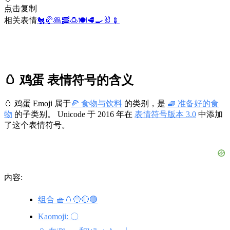
点击复制
相关表情
🐔
🥐
🥞
🥓
🍮
🍽️
🥩
🍳
🐰
🍢
🥚 鸡蛋 表情符号的含义
🥚 鸡蛋 Emoji 属于
🍕 食物与饮料
的类别，是
🧇 准备好的食
物
的子类别。 Unicode 于 2016 年在
表情符号版本 3.0
中添加
了这个表情符号。
内容:
组合 🧺🥚🔵🔴🟢
Kaomoji: 〇