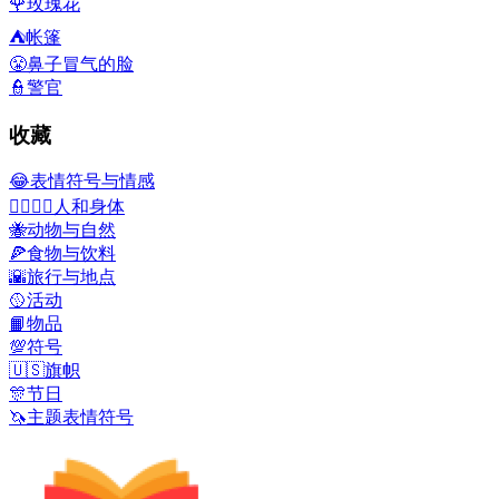
🌹
玫瑰花
⛺
帐篷
😤
鼻子冒气的脸
👮
警官
收藏
😂
表情符号与情感
👩‍❤️‍💋‍👨
人和身体
🐝
动物与自然
🍕
食物与饮料
🌇
旅行与地点
🥎
活动
📙
物品
💯
符号
🇺🇸
旗帜
🎊
节日
🦄
主题表情符号