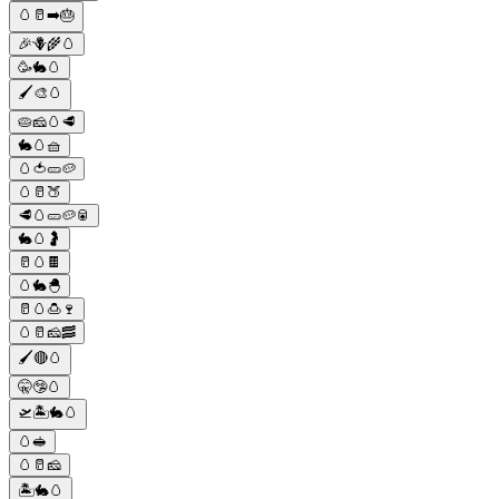
🥚🥛➡️🎂
🎉🪻🌾🥚
🥳🐇🥚
🖌️🎨🥚
🥧🧀🥚🥩
🐇🥚🧺
🥚🍅🥒🥔
🥚🥛🍑
🥩🥚🥒🥔🥫
🐇🥚🤰
🥛🥚🍫
🥚🐇🐣
🥛🥚🍮🍷
🥚🥛🧀🥓
🖌🔴🥚
🤫🤥🥚
🛫🏝🐇🥚
🥚🥪
🥚🥛🧀
🏝🐇🥚