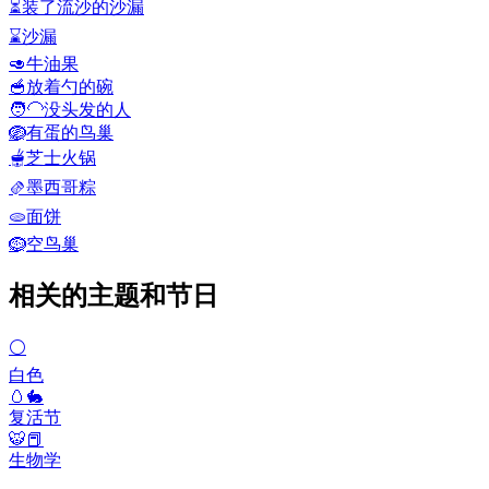
⏳
装了流沙的沙漏
⌛
沙漏
🥑
牛油果
🥣
放着勺的碗
🧑‍🦲
没头发的人
🪺
有蛋的鸟巢
🫕
芝士火锅
🫔
墨西哥粽
🫓
面饼
🪹
空鸟巢
相关的主题和节日
⚪
白色
🥚🐇
复活节
🐯📕
生物学