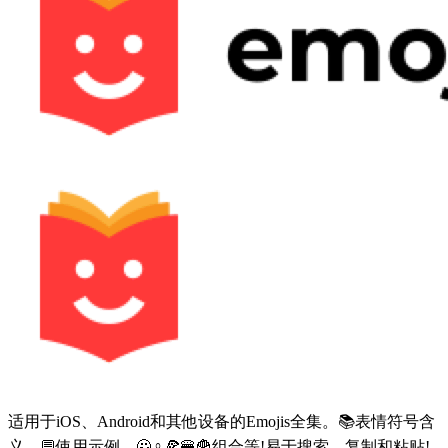
适用于iOS、Android和其他设备的Emojis全集。📚表情符号含
义，💬使用示例，🙅♀🍕🍔🍟组合等!易于搜索，复制和粘贴!