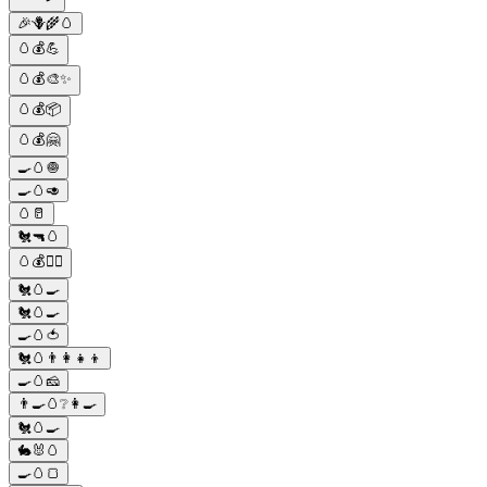
🎉🪻🌾🥚
🥚💰💪
🥚💰🎨✨
🥚💰📦
🥚💰🤗
🍳🥚🧅
🍳🥚🥑
🥚🥛
🐔🔫🥚
🥚💰🕵️‍♀️
🐔🥚🍳
🐔🥚🍳
🍳🥚🍅
🐔🥚👨‍👩‍👧‍👦
🍳🥚🧀
👨‍🍳🥚❔👩‍🍳
🐔🥚🍳
🐇🐰🥚
🍳🥚🍞