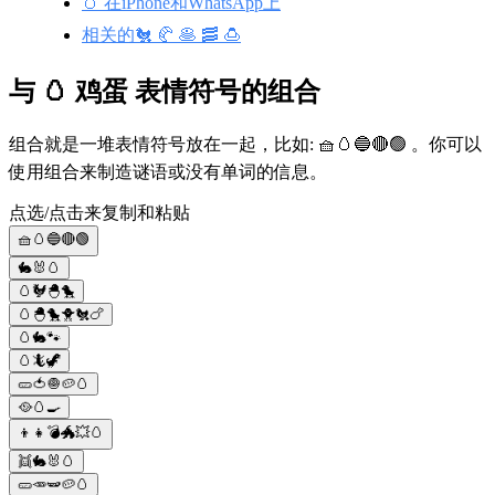
🥚 在iPhone和WhatsApp上
相关的🐔 🥐 🥞 🥓 🍮
与 🥚 鸡蛋 表情符号的组合
组合就是一堆表情符号放在一起，比如: 🧺🥚🔵🔴🟢 。你可以
使用组合来制造谜语或没有单词的信息。
点选/点击来复制和粘贴
🧺🥚🔵🔴🟢
🐇🐰🥚
🥚🐓🐣🐤
🥚🐣🐤🐥🐔🍗
🥚🐇🐾
🥚🦎🦖
🥒🍅🧅🥔🥚
🥘🥚🍳
👦👧💣🐲💥🥚
👯🐇🐰🥚
🥒🥕🫛🥔🥚