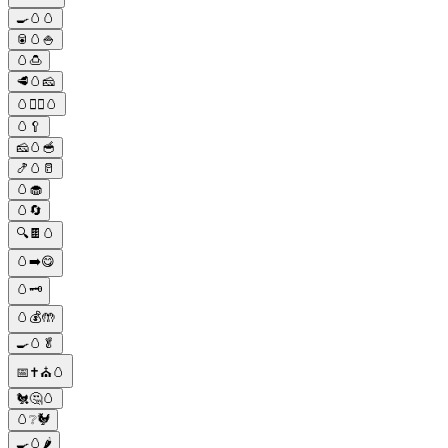
🍳🥚🥚
🥫🥚🍚
🥚🍮
🥩🥚🧀
🥚🤹‍♀️🥚
🥚🥄
🧀🥚🥣
🍤🥚🥛
🥚🧁
🥚🔄
🔍🍫🥚
🥚➡️😋
🥚🗝
🥚💰🤲
🍳🥚🥬
📅✝️⛪🥚
🐔🤔🥚
🥚❔🐓
🍳🥚🌶️