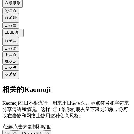
🥚🟣🔴🟢
🤫🔎🥚
🥚🖌🔴
🍳🥚🥓
🕵️‍♂️🔎🥚💰
🥚💰🍳
🍳🥚🥔
👨‍🍳🥚
🐔🥚🍳
🍳🥚🥩
🥚💰🚫
相关的Kaomoji
Kaomoji在日本很流行，用来用日语语法、标点符号和字符来
分享情绪和情况。这样: 〇 ! 给你的朋友留下深刻印象，你可
以在信使和网络上使用这种创意风格。
点选/点击来复制和粘贴
〇
O
@(・●・)@
()