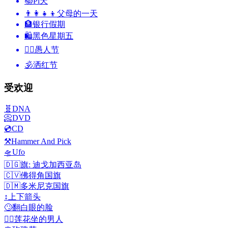
📚
Pi天
👨‍👩‍👧‍👦
父母的一天
🏦
银行假期
🛍
黑色星期五
🙆‍♂️
愚人节
🕉
洒红节
受欢迎
🧬
DNA
📀
DVD
💿
CD
⚒️
Hammer And Pick
🛸
Ufo
🇩🇬
旗: 迪戈加西亚岛
🇨🇻
佛得角国旗
🇩🇲
多米尼克国旗
↕️
上下箭头
🙄
翻白眼的脸
🧘‍♂️
莲花坐的男人