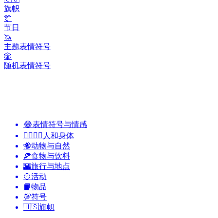
旗帜
🎊
节日
🦄
主题表情符号
🎲
随机表情符号
😂
表情符号与情感
👩‍❤️‍💋‍👨
人和身体
🐝
动物与自然
🍕
食物与饮料
🌇
旅行与地点
🥎
活动
📙
物品
💯
符号
🇺🇸
旗帜