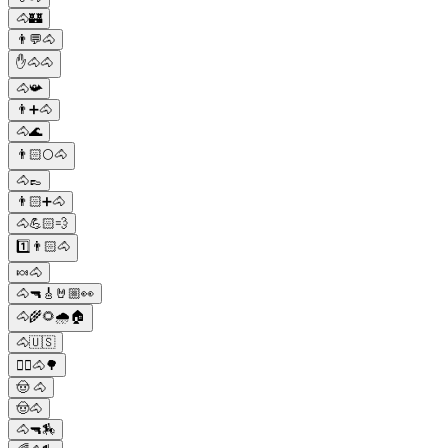
🐴🏰
👨💬🐴
✋🐴🐴
🐴📯
👨➕🐴
🐴🌊
👨🏻🌕🐴
🐴👞
👨🏻➕🐴
🐴💪🏻💨
1️⃣👨🏻🐴
🍬🐴
🐴🔫🎸🤘🏼👀
🐴🌾🌻🌧️🏠
🐴🇺🇸
🚶‍♂️🐴🌳
🤠 🐴
🤠🐴
🐴🔫🏇