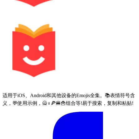
适用于iOS、Android和其他设备的Emojis全集。📚表情符号含
义，💬使用示例，🙅♀🍕🍔🍟组合等!易于搜索，复制和粘贴!