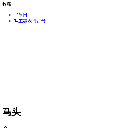
收藏
🎊
节日
🦄
主题表情符号
马头
🐴