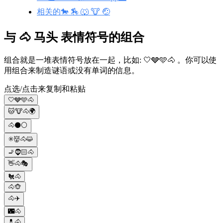
相关的🐎 🏇 🐺 🐮 🤕
与 🐴 马头 表情符号的组合
组合就是一堆表情符号放在一起，比如: 🤍🩶🩵🐴 。你可以使
用组合来制造谜语或没有单词的信息。
点选/点击来复制和粘贴
🤍🩶🩵🐴
🐱🐮🐴🌍
🐴⚫⚪
✳️👹🐴😺
🚬🧔🏻🐴
👋🐴🎭
🐔🐴
🐴🐵
🐴✈️
🌃🐴
💊🐴