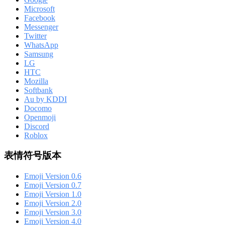
Microsoft
Facebook
Messenger
Twitter
WhatsApp
Samsung
LG
HTC
Mozilla
Softbank
Au by KDDI
Docomo
Openmoji
Discord
Roblox
表情符号版本
Emoji Version 0.6
Emoji Version 0.7
Emoji Version 1.0
Emoji Version 2.0
Emoji Version 3.0
Emoji Version 4.0