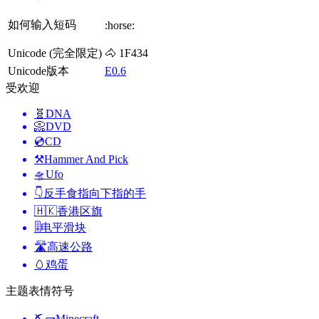
如何输入短码
:horse:
Unicode (完全限定)
🐴 1F434
Unicode版本
E0.6
受欢迎
🧬
DNA
📀
DVD
💿
CD
⚒️
Hammer And Pick
🛸
Ufo
👇
反手食指向下指的手
🇭🇰
香港区旗
🎚️
电平滑块
🛣️
高速公路
🥚
鸡蛋
主题表情符号
⛏🧱
Minecraft