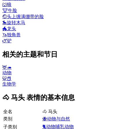
🐺
狼
🐮
牛脸
🤕
头上缠满绷带的脸
🎠
旋转木马
🐲
龙头
🦄
独角兽
🫏
驴
相关的主题和节日
🦌🦔
动物
🐯📕
生物学
🐴 马头 表情的基本信息
全名
🐴 马头
类别
🐝动物与自然
🐈动物哺乳动物
子类别