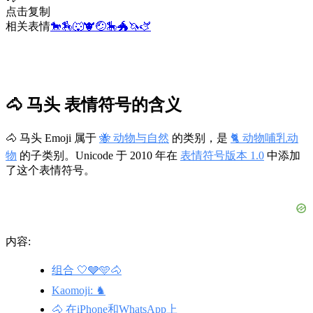
点击复制
相关表情
🐎
🏇
🐺
🐮
🤕
🎠
🐲
🦄
🫏
🐴 马头 表情符号的含义
🐴 马头 Emoji 属于
🐝 动物与自然
的类别，是
🐈 动物哺乳动
物
的子类别。Unicode 于 2010 年在
表情符号版本 1.0
中添加
了这个表情符号。
内容:
组合 🤍🩶🩵🐴
Kaomoji: ♞
🐴 在iPhone和WhatsApp上