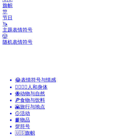
旗帜
🎊
节日
🦄
主题表情符号
🎲
随机表情符号
😂
表情符号与情感
👩‍❤️‍💋‍👨
人和身体
🐝
动物与自然
🍕
食物与饮料
🌇
旅行与地点
🥎
活动
📙
物品
💯
符号
🇺🇸
旗帜