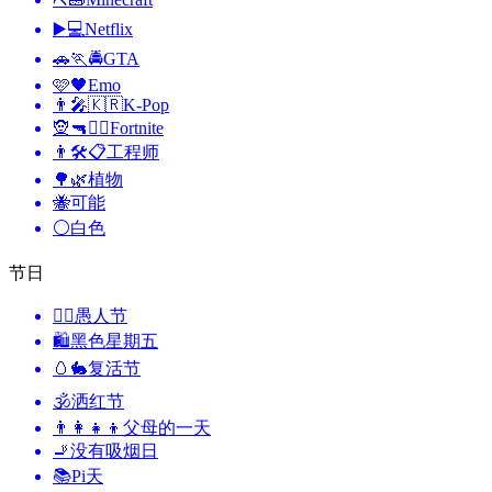
▶️💻
Netflix
🚗🏃🚔
GTA
🩷🖤
Emo
👨‍🎤🇰🇷
K-Pop
🧝🔫🦹‍♂️
Fortnite
👨🛠📋
工程师
🌳🌿
植物
🐝
可能
⚪
白色
节日
🙆‍♂️
愚人节
🛍
黑色星期五
🥚🐇
复活节
🕉
洒红节
👨‍👩‍👧‍👦
父母的一天
🚬
没有吸烟日
📚
Pi天