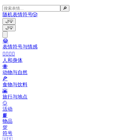
🔎
随机表情符号
🎲
🌙
💡
🌙
💡
😂
表情符号与情感
👩‍❤️‍💋‍👨
人和身体
🐝
动物与自然
🍕
食物与饮料
🌇
旅行与地点
🥎
活动
📙
物品
💯
符号
🇺🇸