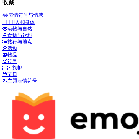
收藏
😂
表情符号与情感
👩‍❤️‍💋‍👨
人和身体
🐝
动物与自然
🍕
食物与饮料
🌇
旅行与地点
🥎
活动
📙
物品
💯
符号
🇺🇸
旗帜
🎊
节日
🦄
主题表情符号