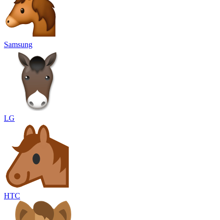
Samsung
LG
HTC