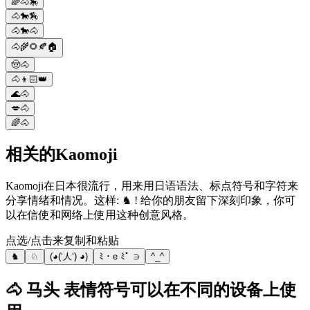
🌈🐴🎠
🐴🐎🏇
🐴🐎🐴
🐴🌾🌻🍂🏠
🤠🐴
🐴👦🏻👑
🌊🐴
💋🐴
🌈🐴
相关的Kaomoji
Kaomoji在日本很流行，用来用日语语法、标点符号和字符来
分享情绪和情况。这样: ♞ ! 给你的朋友留下深刻印象，你可
以在信使和网络上使用这种创意风格。
点选/点击来复制和粘贴
♞
♘
(◕(‘人‘) ◕)
ﾐ・e ﾐﾟ ∋
^_^
🐴 马头 表情符号可以在不同的设备上使