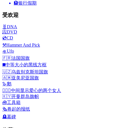
🏦
银行假期
受欢迎
🧬
DNA
📀
DVD
💿
CD
⚒️
Hammer And Pick
🛸
Ufo
🇫🇷
法国国旗
◼️
中等大小的黑线方框
🇺🇿
乌兹别克斯坦国旗
🇦🇲
亚美尼亚国旗
🪿
鹅
👩‍❤️‍👩
中间显示爱心的两个女人
🇰🇾
开曼群岛旗帜
🧰
工具箱
🗞️
卷起的报纸
🪦
墓碑