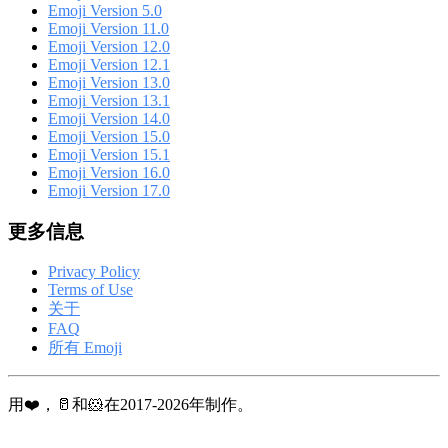
Emoji Version 5.0
Emoji Version 11.0
Emoji Version 12.0
Emoji Version 12.1
Emoji Version 13.0
Emoji Version 13.1
Emoji Version 14.0
Emoji Version 15.0
Emoji Version 15.1
Emoji Version 16.0
Emoji Version 17.0
更多信息
Privacy Policy
Terms of Use
关于
FAQ
所有 Emoji
用❤️，🥛和🐹在2017-2026年制作。