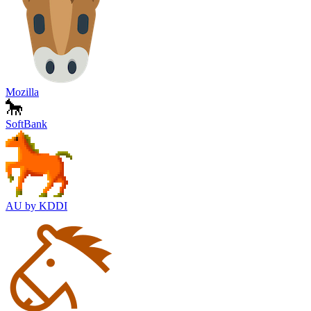
Mozilla
SoftBank
AU by KDDI