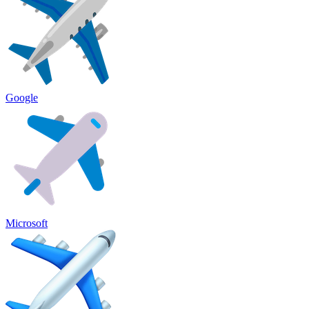
Google
Microsoft