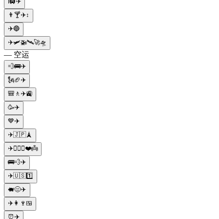
ℹ️🛄✈️
👨🍸✈️↕️
✈️🔵
✈️🛩️🚁🛰️🚀🛸
— 空运
💨🚌✈️
🗽🏈✈️
🎒🚶✈️🚉
🥳✈️
💙✈️
✈️🇯🇵🗼
✈️🧚🏽‍♂️❤️👼
🚌💨✈️
✈️🇺🇸1️⃣
🐖😑✈️
✈️👩🍷🍱
⏰✈️