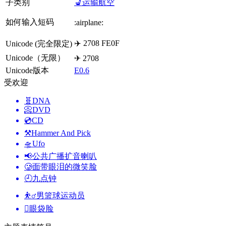
子类别
💺运输航空
如何输入短码
:airplane:
✈️ 2708 FE0F
Unicode (完全限定)
Unicode（无限）
✈ 2708
Unicode版本
E0.6
受欢迎
🧬
DNA
📀
DVD
💿
CD
⚒️
Hammer And Pick
🛸
Ufo
📢
公共广播扩音喇叭
🥲
面带眼泪的微笑脸
🕘
九点钟
⛹️‍♂️
男篮球运动员
🫩
眼袋脸