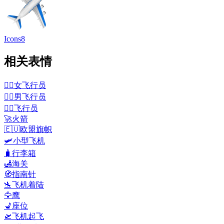
Icons8
相关表情
👩‍✈️
女飞行员
👨‍✈️
男飞行员
🧑‍✈️
飞行员
🚀
火箭
🇪🇺
欧盟旗帜
🛩️
小型飞机
🧳
行李箱
🛃
海关
🧭
指南针
🛬
飞机着陆
🦅
鹰
💺
座位
🛫
飞机起飞