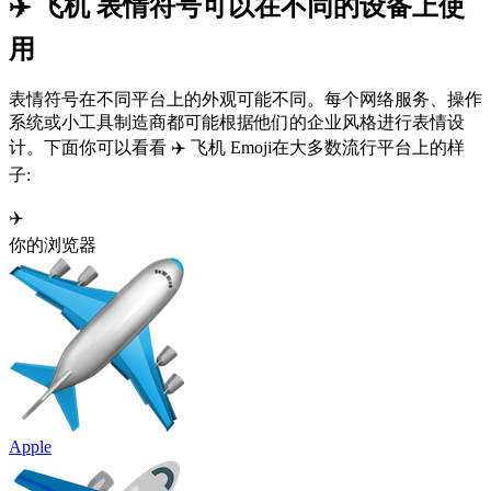
✈️ 飞机 表情符号可以在不同的设备上使
用
表情符号在不同平台上的外观可能不同。每个网络服务、操作
系统或小工具制造商都可能根据他们的企业风格进行表情设
计。下面你可以看看 ✈️ 飞机 Emoji在大多数流行平台上的样
子:
✈️
你的浏览器
Apple