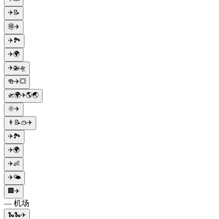
✈️📝
🉐✈️
✈️🏞️
✈️🌍
✈️🚁🛸
🍻✈️💥
🛫🌍✈️🌎🌏
🌞✈️
👨📝🥽✈️
✈️🏞️
✈️🌍
✈️👶
✈️🌤️
🏢✈️
— 机场
🐍🐍✈️