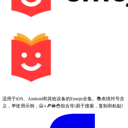
适用于iOS、Android和其他设备的Emojis全集。📚表情符号含
义，💬使用示例，🙅♀🍕🍔🍟组合等!易于搜索，复制和粘贴!