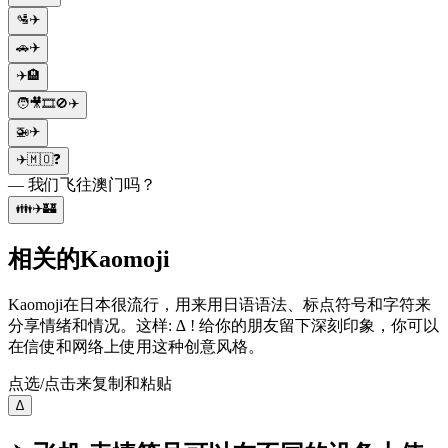
🛂✈️
🚗✈️
✈️🏨
🧑🎥🎞🚫✈️
🚁✈️
✈️🇲🇴❓
— 我们飞往澳门吗？
👪✈️🏰
相关的Kaomoji
Kaomoji在日本很流行，用来用日语语法、标点符号和字符来
分享情绪和情况。这样: ∆ ! 给你的朋友留下深刻印象，你可以
在信使和网络上使用这种创意风格。
点选/点击来复制和粘贴
∆