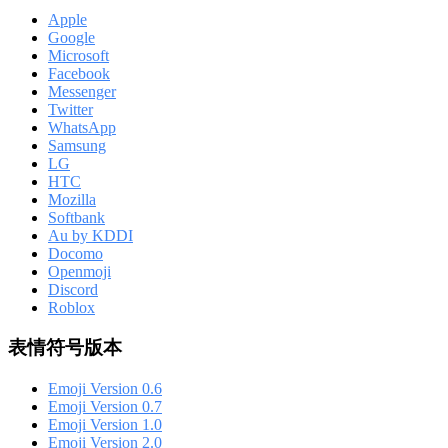
Apple
Google
Microsoft
Facebook
Messenger
Twitter
WhatsApp
Samsung
LG
HTC
Mozilla
Softbank
Au by KDDI
Docomo
Openmoji
Discord
Roblox
表情符号版本
Emoji Version 0.6
Emoji Version 0.7
Emoji Version 1.0
Emoji Version 2.0