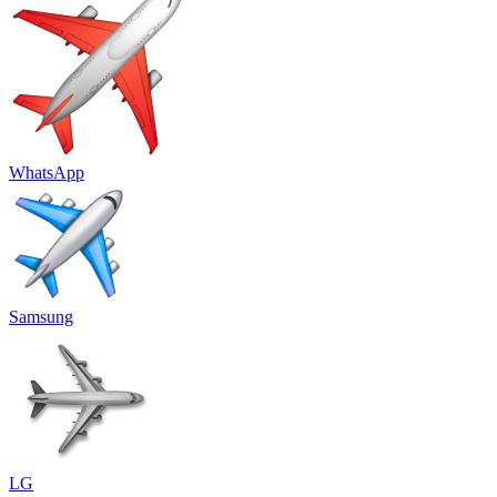
WhatsApp
Samsung
LG