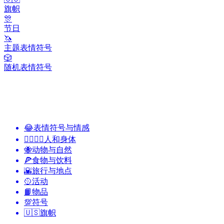
旗帜
🎊
节日
🦄
主题表情符号
🎲
随机表情符号
😂
表情符号与情感
👩‍❤️‍💋‍👨
人和身体
🐝
动物与自然
🍕
食物与饮料
🌇
旅行与地点
🥎
活动
📙
物品
💯
符号
🇺🇸
旗帜