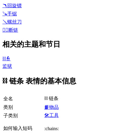
🪃
回旋镖
🪚
手锯
🪛
螺丝刀
⛓️‍💥
断链
相关的主题和节日
⛓️👮
监狱
⛓️ 链条 表情的基本信息
⛓️ 链条
全名
类别
📙物品
🛠️工具
子类别
如何输入短码
:chains: