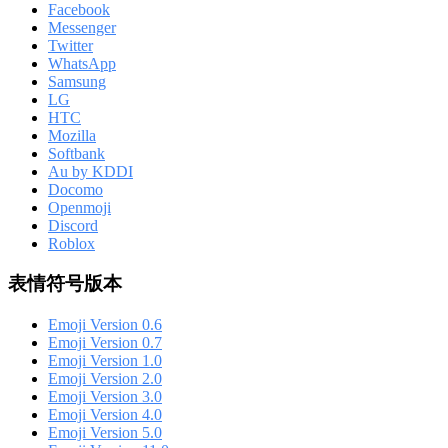
Facebook
Messenger
Twitter
WhatsApp
Samsung
LG
HTC
Mozilla
Softbank
Au by KDDI
Docomo
Openmoji
Discord
Roblox
表情符号版本
Emoji Version 0.6
Emoji Version 0.7
Emoji Version 1.0
Emoji Version 2.0
Emoji Version 3.0
Emoji Version 4.0
Emoji Version 5.0