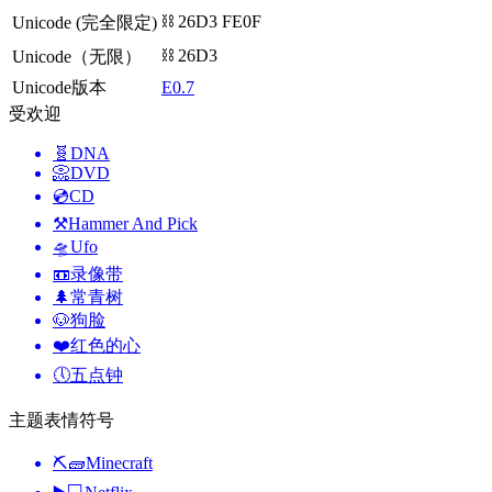
⛓️ 26D3 FE0F
Unicode (完全限定)
⛓ 26D3
Unicode（无限）
Unicode版本
E0.7
受欢迎
🧬
DNA
📀
DVD
💿
CD
⚒️
Hammer And Pick
🛸
Ufo
📼
录像带
🌲
常青树
🐶
狗脸
❤️
红色的心
🕔
五点钟
主题表情符号
⛏🧱
Minecraft