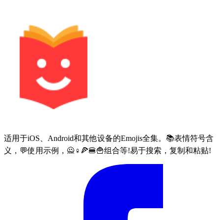
适用于iOS、Android和其他设备的Emojis全集。📚表情符号含
义，💬使用示例，🙅♀🍕🍔🍟组合等!易于搜索，复制和粘贴!