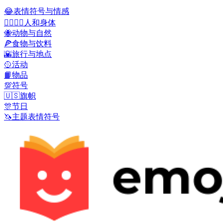
😂
表情符号与情感
👩‍❤️‍💋‍👨
人和身体
🐝
动物与自然
🍕
食物与饮料
🌇
旅行与地点
🥎
活动
📙
物品
💯
符号
🇺🇸
旗帜
🎊
节日
🦄
主题表情符号