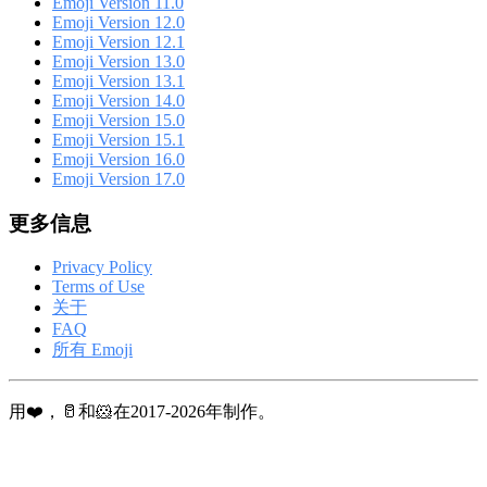
Emoji Version 11.0
Emoji Version 12.0
Emoji Version 12.1
Emoji Version 13.0
Emoji Version 13.1
Emoji Version 14.0
Emoji Version 15.0
Emoji Version 15.1
Emoji Version 16.0
Emoji Version 17.0
更多信息
Privacy Policy
Terms of Use
关于
FAQ
所有 Emoji
用❤️，🥛和🐹在2017-2026年制作。