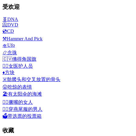
受欢迎
🧬
DNA
📀
DVD
💿
CD
⚒️
Hammer And Pick
🛸
Ufo
📿
念珠
🇨🇻
佛得角国旗
👩‍⚕️
女医护人员
♦️
方块
☠️
骷髅头和交叉放置的骨头
😲
吃惊的表情
🏖️
有太阳伞的海滩
🙎‍♀️
撅嘴的女人
🤵‍♂️
穿燕尾服的男人
🗳️
带选票的投票箱
收藏