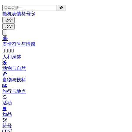
🔎
随机表情符号
🎲
🌙
💡
🌙
💡
😂
表情符号与情感
👩‍❤️‍💋‍👨
人和身体
🐝
动物与自然
🍕
食物与饮料
🌇
旅行与地点
🥎
活动
📙
物品
💯
符号
🇺🇸