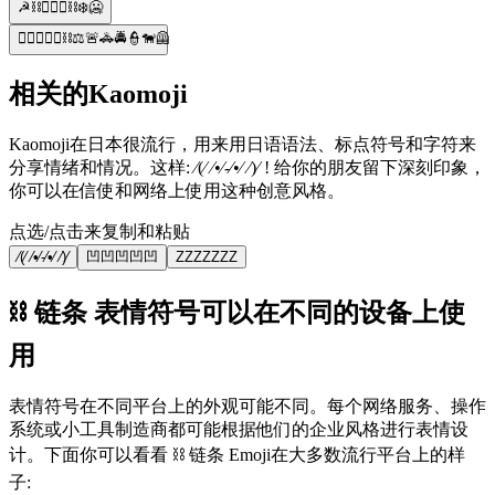
☭⛓️👮🏼‍♂️⛓️❄️🥶
👨‍⚖️👮🏽‍♀️⛓️⚖️🚨🚓🚔👮🐕‍🦺
相关的Kaomoji
Kaomoji在日本很流行，用来用日语语法、标点符号和字符来
分享情绪和情况。这样: ⁄(⁄ ⁄•⁄-⁄•⁄ ⁄)⁄ ! 给你的朋友留下深刻印象，
你可以在信使和网络上使用这种创意风格。
点选/点击来复制和粘贴
⁄(⁄ ⁄•⁄-⁄•⁄ ⁄)⁄
凹凹凹凹凹
ZZZZZZZ
⛓️ 链条 表情符号可以在不同的设备上使
用
表情符号在不同平台上的外观可能不同。每个网络服务、操作
系统或小工具制造商都可能根据他们的企业风格进行表情设
计。下面你可以看看 ⛓️ 链条 Emoji在大多数流行平台上的样
子: