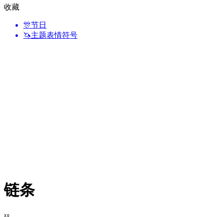
收藏
🎊
节日
🦄
主题表情符号
链条