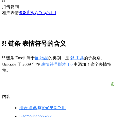
⛓️
点击复制
相关表情
⚙️
⛔
🖇️
🪜
🪝
🪃
🪚
🪛
⛓️‍💥
⛓️ 链条 表情符号的含义
⛓️ 链条 Emoji 属于
📙 物品
的类别，是
🛠️ 工具
的子类别。
Unicode 于 2009 年在
表情符号版本 1.0
中添加了这个表情符
号。
内容:
组合 🩸🦇🪦☠️💀🖤⛓️🥀🧛‍♀️
Kaomoji: ⁄(⁄ ⁄•⁄-⁄•⁄ ⁄)⁄