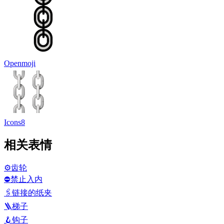
Openmoji
Icons8
相关表情
⚙️
齿轮
⛔
禁止入内
🖇️
链接的纸夹
🪜
梯子
🪝
钩子