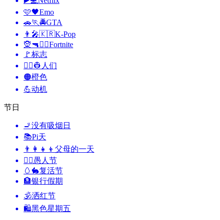
▶️💻
Netflix
🩷🖤
Emo
🚗🏃🚔
GTA
👨‍🎤🇰🇷
K-Pop
🧝🔫🦹‍♂️
Fortnite
🚩
标志
👨‍✈️👷
人们
🟠
橙色
💪
动机
节日
🚬
没有吸烟日
📚
Pi天
👨‍👩‍👧‍👦
父母的一天
🙆‍♂️
愚人节
🥚🐇
复活节
🏦
银行假期
🕉
洒红节
🛍
黑色星期五