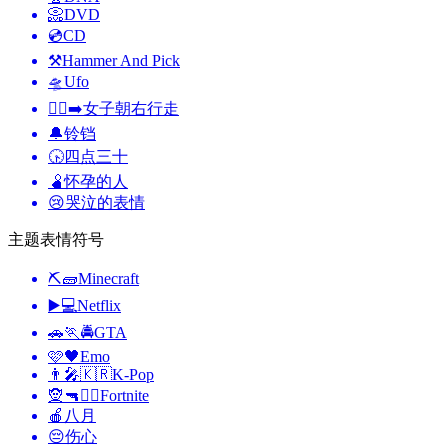
📀
DVD
💿
CD
⚒️
Hammer And Pick
🛸
Ufo
🚶‍♀️‍➡️
女子朝右行走
🔔
铃铛
🕟
四点三十
🫄
怀孕的人
😢
哭泣的表情
主题表情符号
⛏🧱
Minecraft
▶️💻
Netflix
🚗🏃🚔
GTA
🩷🖤
Emo
👨‍🎤🇰🇷
K-Pop
🧝🔫🦹‍♂️
Fortnite
🍎
八月
😔
伤心