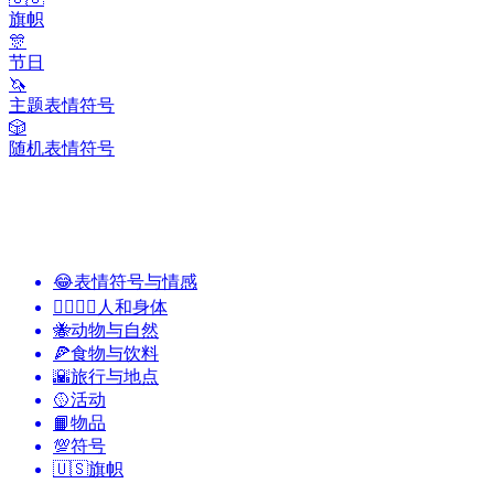
旗帜
🎊
节日
🦄
主题表情符号
🎲
随机表情符号
😂
表情符号与情感
👩‍❤️‍💋‍👨
人和身体
🐝
动物与自然
🍕
食物与饮料
🌇
旅行与地点
🥎
活动
📙
物品
💯
符号
🇺🇸
旗帜