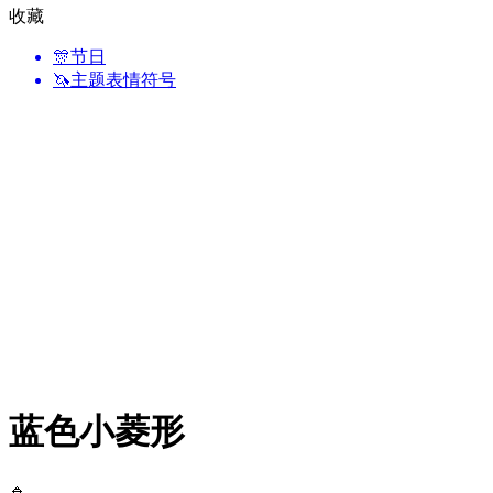
收藏
🎊
节日
🦄
主题表情符号
蓝色小菱形
🔹