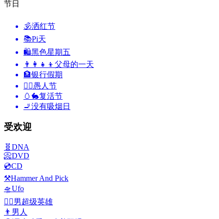
节日
🕉
洒红节
📚
Pi天
🛍
黑色星期五
👨‍👩‍👧‍👦
父母的一天
🏦
银行假期
🙆‍♂️
愚人节
🥚🐇
复活节
🚬
没有吸烟日
受欢迎
🧬
DNA
📀
DVD
💿
CD
⚒️
Hammer And Pick
🛸
Ufo
🦸‍♂️
男超级英雄
👨
男人