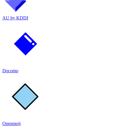
AU by KDDI
Docomo
Openmoji