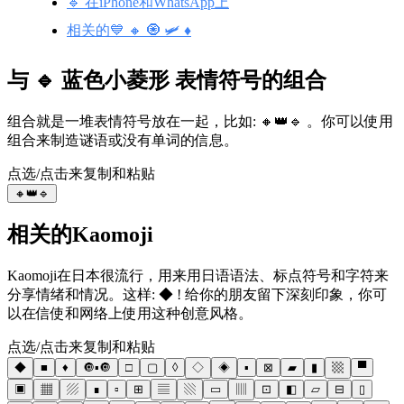
🔹 在iPhone和WhatsApp上
相关的💙 🔸 🧿 🛩️ ♦️
与 🔹 蓝色小菱形 表情符号的组合
组合就是一堆表情符号放在一起，比如: 🔸👑🔹 。你可以使用
组合来制造谜语或没有单词的信息。
点选/点击来复制和粘贴
🔸👑🔹
相关的Kaomoji
Kaomoji在日本很流行，用来用日语语法、标点符号和字符来
分享情绪和情况。这样: ◆ ! 给你的朋友留下深刻印象，你可
以在信使和网络上使用这种创意风格。
点选/点击来复制和粘贴
◆
■
♦
🔘▪🔘
□
▢
◊
◇
◈
▪
⊠
▰
▮
▩
▀
▣
▦
▨
∎
▫
⊞
▤
▧
▭
▥
⊡
◧
▱
⊟
▯