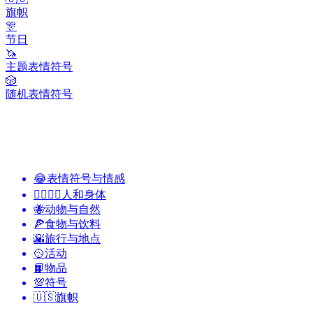
旗帜
🎊
节日
🦄
主题表情符号
🎲
随机表情符号
😂
表情符号与情感
👩‍❤️‍💋‍👨
人和身体
🐝
动物与自然
🍕
食物与饮料
🌇
旅行与地点
🥎
活动
📙
物品
💯
符号
🇺🇸
旗帜