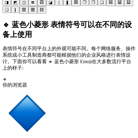
◨
◩
◫
〓
☶
◪
❘
❚
☴
❐
❒
❑
☵
☱
☳
❏
❙
☲
☰
☷
🔹 蓝色小菱形 表情符号可以在不同的设
备上使用
表情符号在不同平台上的外观可能不同。每个网络服务、操作
系统或小工具制造商都可能根据他们的企业风格进行表情设
计。下面你可以看看 🔹 蓝色小菱形 Emoji在大多数流行平台
上的样子:
🔹
你的浏览器