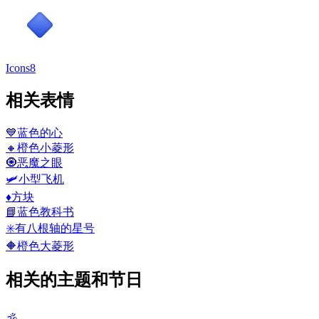
Icons8
相关表情
💙
蓝色的心
🔸
橙色小菱形
🧿
恶魔之眼
🛩️
小型飞机
♦️
方块
📘
蓝色教科书
✳️
有八根轴的星号
🔶
橙色大菱形
相关的主题和节日
🕉