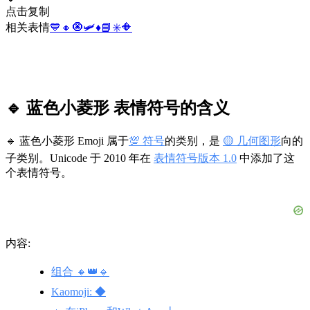
点击复制
相关表情
💙
🔸
🧿
🛩️
♦️
📘
✳️
🔶
🔹 蓝色小菱形 表情符号的含义
🔹 蓝色小菱形 Emoji 属于
💯 符号
的类别，是
🟡 几何图形
向的
子类别。Unicode 于 2010 年在
表情符号版本 1.0
中添加了这
个表情符号。
内容:
组合 🔸👑🔹
Kaomoji: ◆