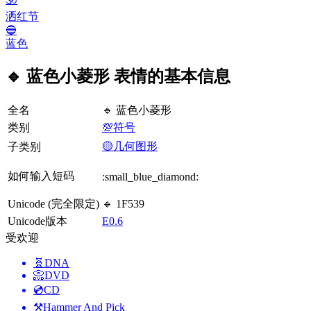
洒红节
🔵
蓝色
🔹 蓝色小菱形 表情的基本信息
全名
🔹 蓝色小菱形
类别
💯符号
🟡几何图形
子类别
如何输入短码
:small_blue_diamond:
Unicode (完全限定)
🔹 1F539
Unicode版本
E0.6
受欢迎
🧬
DNA
📀
DVD
💿
CD
⚒️
Hammer And Pick