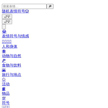
🔎
随机表情符号
🎲
🌙
💡
🌙
💡
😂
表情符号与情感
👩‍❤️‍💋‍👨
人和身体
🐝
动物与自然
🍕
食物与饮料
🌇
旅行与地点
🥎
活动
📙
物品
💯
符号
🇺🇸