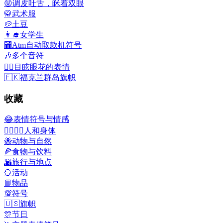
😝
调皮吐舌，眯着双眼
🥋
武术服
🥔
土豆
👩‍🎓
女学生
🏧
Atm自动取款机符号
🎶
多个音符
😵‍💫
目眩眼花的表情
🇫🇰
福克兰群岛旗帜
收藏
😂
表情符号与情感
👩‍❤️‍💋‍👨
人和身体
🐝
动物与自然
🍕
食物与饮料
🌇
旅行与地点
🥎
活动
📙
物品
💯
符号
🇺🇸
旗帜
🎊
节日