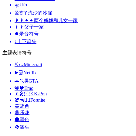
🛸
Ufo
⏳
装了流沙的沙漏
👩‍👩‍👧‍👦
两个妈妈和儿女一家
👨‍👦
父子一家
⏺️
录音符号
↕️
上下箭头
主题表情符号
⛏🧱
Minecraft
▶️💻
Netflix
🚗🏃🚔
GTA
🩷🖤
Emo
👨‍🎤🇰🇷
K-Pop
🧝🔫🦹‍♂️
Fortnite
🔵
蓝色
😄
乐趣
⚫
黑色
🔄
箭头