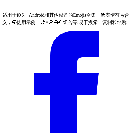
适用于iOS、Android和其他设备的Emojis全集。📚表情符号含
义，💬使用示例，🙅♀🍕🍔🍟组合等!易于搜索，复制和粘贴!