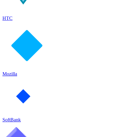
HTC
Mozilla
SoftBank