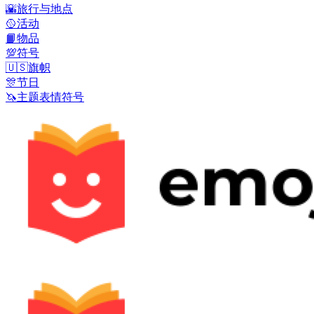
🌇
旅行与地点
🥎
活动
📙
物品
💯
符号
🇺🇸
旗帜
🎊
节日
🦄
主题表情符号