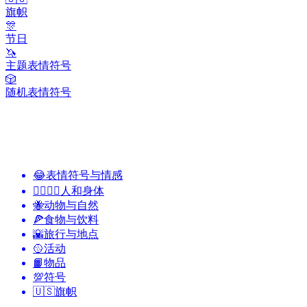
旗帜
🎊
节日
🦄
主题表情符号
🎲
随机表情符号
😂
表情符号与情感
👩‍❤️‍💋‍👨
人和身体
🐝
动物与自然
🍕
食物与饮料
🌇
旅行与地点
🥎
活动
📙
物品
💯
符号
🇺🇸
旗帜