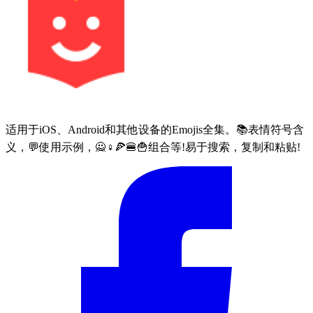
适用于iOS、Android和其他设备的Emojis全集。📚表情符号含
义，💬使用示例，🙅♀🍕🍔🍟组合等!易于搜索，复制和粘贴!