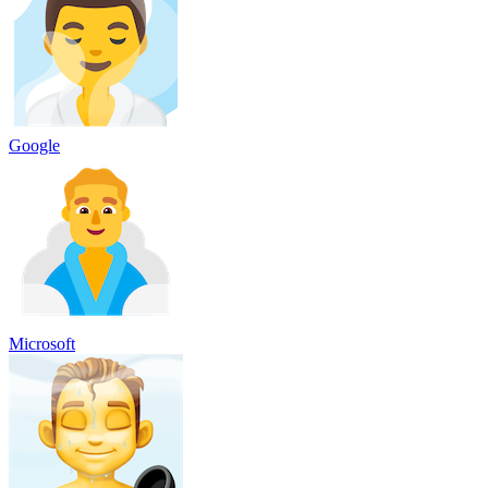
Google
Microsoft