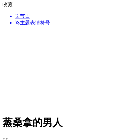
收藏
🎊
节日
🦄
主题表情符号
蒸桑拿的男人