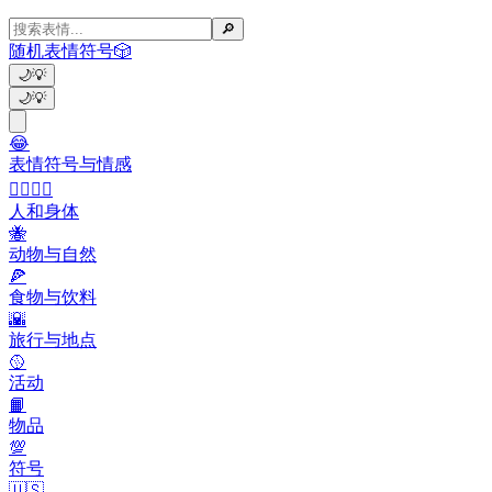
🔎
随机表情符号
🎲
🌙
💡
🌙
💡
😂
表情符号与情感
👩‍❤️‍💋‍👨
人和身体
🐝
动物与自然
🍕
食物与饮料
🌇
旅行与地点
🥎
活动
📙
物品
💯
符号
🇺🇸