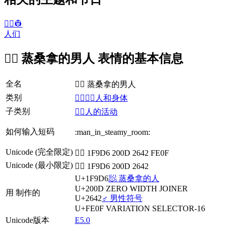
👨‍✈️👷
人们
🧖‍♂️ 蒸桑拿的男人 表情的基本信息
全名
🧖‍♂️ 蒸桑拿的男人
类别
👩‍❤️‍💋‍👨人和身体
子类别
💆‍♂️人的活动
如何输入短码
:man_in_steamy_room:
Unicode (完全限定)
🧖‍♂️ 1F9D6 200D 2642 FE0F
Unicode (最小限定)
🧖‍♂ 1F9D6 200D 2642
U+1F9D6
🧖 蒸桑拿的人
U+200D
ZERO WIDTH JOINER
用 制作的
U+2642
♂️ 男性符号
U+FE0F
VARIATION SELECTOR-16
Unicode版本
E5.0