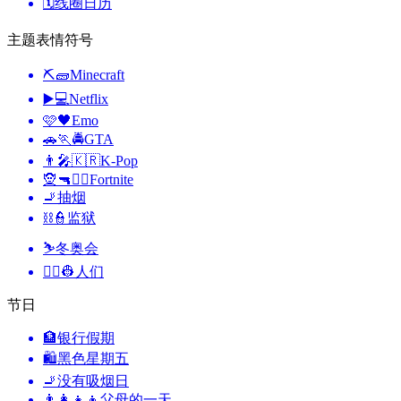
🗓️
线圈日历
主题表情符号
⛏🧱
Minecraft
▶️💻
Netflix
🩷🖤
Emo
🚗🏃🚔
GTA
👨‍🎤🇰🇷
K-Pop
🧝🔫🦹‍♂️
Fortnite
🚬
抽烟
⛓️👮
监狱
⛷
冬奥会
👨‍✈️👷
人们
节日
🏦
银行假期
🛍
黑色星期五
🚬
没有吸烟日
👨‍👩‍👧‍👦
父母的一天