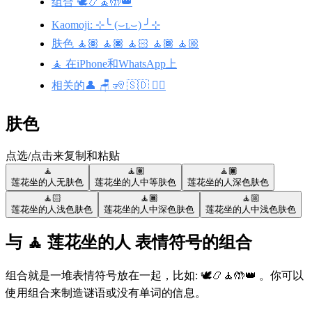
组合 🕊️📿🧘🤲👑
Kaomoji: ⊹╰ (⌣ʟ⌣) ╯⊹
肤色 🧘🏽 🧘🏿 🧘🏻 🧘🏾 🧘🏼
🧘 在iPhone和WhatsApp上
相关的👤 🪑 🧏 🇸🇩 🦸‍♀️
肤色
点选/点击来复制和粘贴
🧘
🧘🏽
🧘🏿
莲花坐的人
无肤色
莲花坐的人
中等肤色
莲花坐的人
深色肤色
🧘🏻
🧘🏾
🧘🏼
莲花坐的人
浅色肤色
莲花坐的人
中深色肤色
莲花坐的人
中浅色肤色
与 🧘 莲花坐的人 表情符号的组合
组合就是一堆表情符号放在一起，比如: 🕊️📿🧘🤲👑 。你可以
使用组合来制造谜语或没有单词的信息。