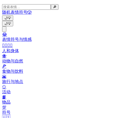
🔎
随机表情符号
🎲
🌙
💡
🌙
💡
😂
表情符号与情感
👩‍❤️‍💋‍👨
人和身体
🐝
动物与自然
🍕
食物与饮料
🌇
旅行与地点
🥎
活动
📙
物品
💯
符号
🇺🇸