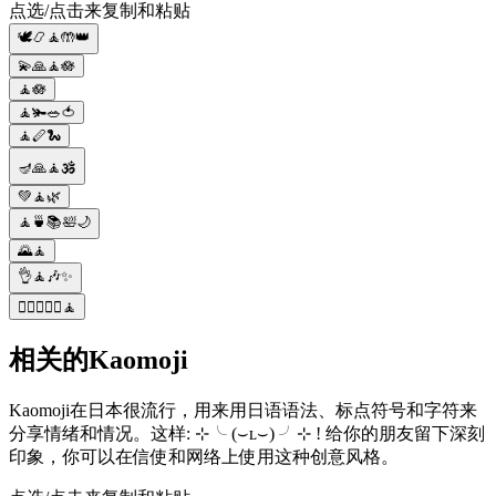
点选/点击来复制和粘贴
🕊️📿🧘🤲👑
💫🙏🧘🪷
🧘🪷
🧘🫚🥗🍅
🧘🪈🐍
🪔🙏🧘🕉️
💚🧘🌿
🧘🍵📚🛀🌙
🌄🧘
👌🧘🎶✨
🧘‍♂️🧘🏻‍♂️🧘
相关的Kaomoji
Kaomoji在日本很流行，用来用日语语法、标点符号和字符来
分享情绪和情况。这样: ⊹╰ (⌣ʟ⌣) ╯⊹ ! 给你的朋友留下深刻
印象，你可以在信使和网络上使用这种创意风格。