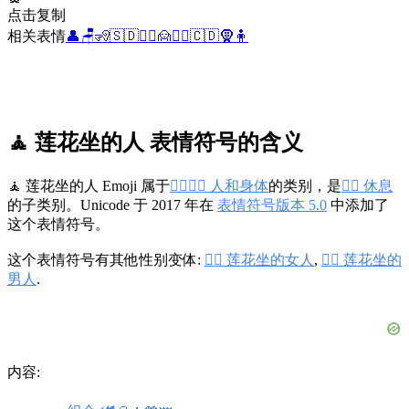
点击复制
相关表情
👤
🪑
🧏
🇸🇩
🦸‍♀️
🙍
🧎‍♀️
🇨🇩
🧕
🧍
🧘 莲花坐的人 表情符号的含义
🧘 莲花坐的人 Emoji 属于
👩‍❤️‍💋‍👨 人和身体
的类别，是
🧘‍♀️ 休息
的子类别。Unicode 于 2017 年在
表情符号版本 5.0
中添加了
这个表情符号。
这个表情符号有其他性别变体:
🧘‍♀️ 莲花坐的女人
,
🧘‍♂️ 莲花坐的
男人
.
内容: