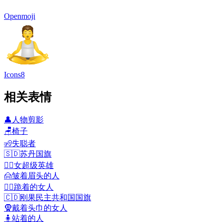
Openmoji
Icons8
相关表情
👤
人物剪影
🪑
椅子
🧏
失聪者
🇸🇩
苏丹国旗
🦸‍♀️
女超级英雄
🙍
皱着眉头的人
🧎‍♀️
跪着的女人
🇨🇩
刚果民主共和国国旗
🧕
戴着头巾的女人
🧍
站着的人