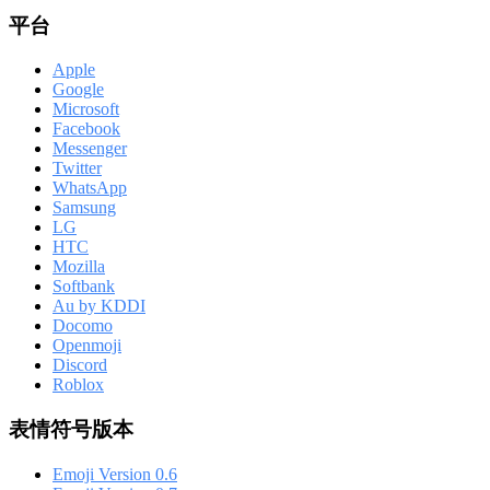
平台
Apple
Google
Microsoft
Facebook
Messenger
Twitter
WhatsApp
Samsung
LG
HTC
Mozilla
Softbank
Au by KDDI
Docomo
Openmoji
Discord
Roblox
表情符号版本
Emoji Version 0.6