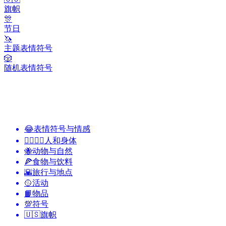
旗帜
🎊
节日
🦄
主题表情符号
🎲
随机表情符号
😂
表情符号与情感
👩‍❤️‍💋‍👨
人和身体
🐝
动物与自然
🍕
食物与饮料
🌇
旅行与地点
🥎
活动
📙
物品
💯
符号
🇺🇸
旗帜