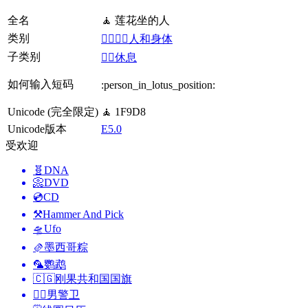
全名
🧘 莲花坐的人
类别
👩‍❤️‍💋‍👨人和身体
子类别
🧘‍♀️休息
如何输入短码
:person_in_lotus_position:
Unicode (完全限定)
🧘 1F9D8
Unicode版本
E5.0
受欢迎
🧬
DNA
📀
DVD
💿
CD
⚒️
Hammer And Pick
🛸
Ufo
🫔
墨西哥粽
🦜
鹦鹉
🇨🇬
刚果共和国国旗
💂‍♂️
男警卫