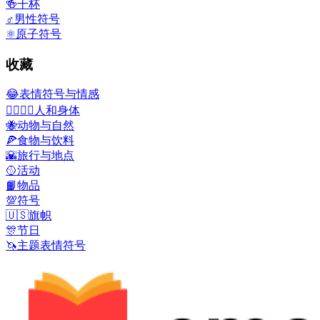
🍻
干杯
♂️
男性符号
⚛️
原子符号
收藏
😂
表情符号与情感
👩‍❤️‍💋‍👨
人和身体
🐝
动物与自然
🍕
食物与饮料
🌇
旅行与地点
🥎
活动
📙
物品
💯
符号
🇺🇸
旗帜
🎊
节日
🦄
主题表情符号