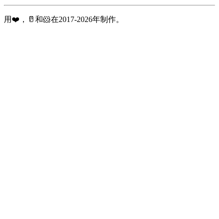
用❤️，🥛和🐹在2017-2026年制作。