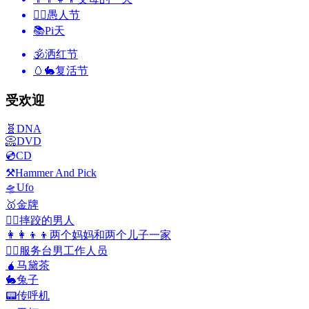
🙆‍♂️
愚人节
📚
Pi天
🕉
洒红节
🥚🐇
复活节
受欢迎
🧬
DNA
📀
DVD
💿
CD
⚒️
Hammer And Pick
🛸
Ufo
🥇
金牌
🤼‍♂️
摔跤的男人
👩‍👩‍👦‍👦
两个妈妈和两个儿子一家
💁‍♂️
服务台男工作人员
🧉
马黛茶
🐇
兔子
📟
传呼机