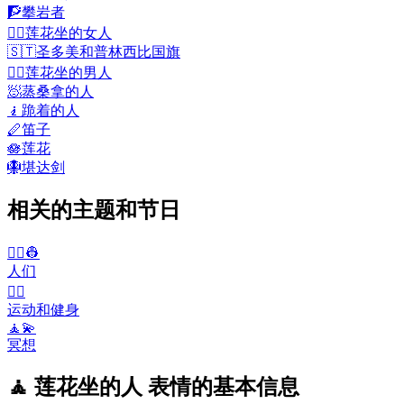
🧗
攀岩者
🧘‍♀️
莲花坐的女人
🇸🇹
圣多美和普林西比国旗
🧘‍♂️
莲花坐的男人
🧖
蒸桑拿的人
🧎
跪着的人
🪈
笛子
🪷
莲花
🪯
堪达剑
相关的主题和节日
👨‍✈️👷
人们
🤾‍♀️
运动和健身
🧘💫
冥想
🧘 莲花坐的人 表情的基本信息