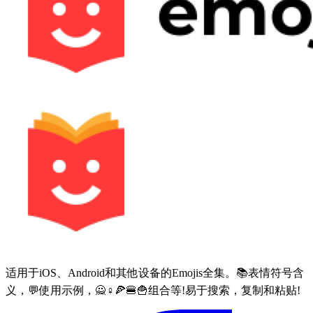
适用于iOS、Android和其他设备的Emojis全集。📚表情符号含
义，💬使用示例，🙅♀🍕🍔🍟组合等!易于搜索，复制和粘贴!