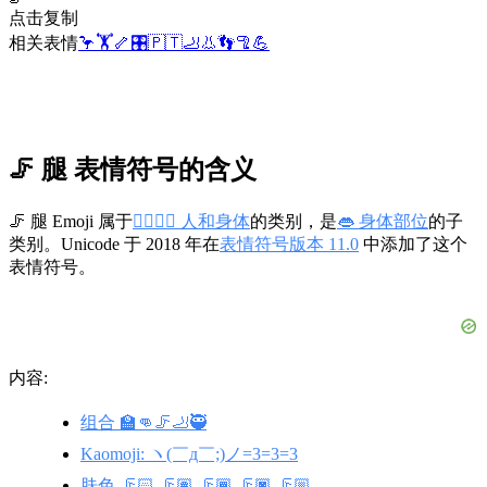
点击复制
相关表情
🦩
🏋️
🦴
🎛️
🇵🇹
🦶
👃
👣
🦿
💪
🦵 腿 表情符号的含义
🦵 腿 Emoji 属于
👩‍❤️‍💋‍👨 人和身体
的类别，是
👄 身体部位
的子
类别。Unicode 于 2018 年在
表情符号版本 11.0
中添加了这个
表情符号。
内容:
组合 🏫👊🦵🦶🥷
Kaomoji: ヽ(￣д￣;)ノ=3=3=3
肤色 🦵🏻 🦵🏽 🦵🏾 🦵🏿 🦵🏼