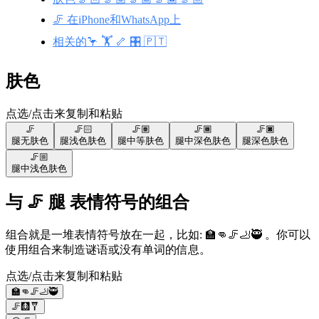
🦵 在iPhone和WhatsApp上
相关的🦩 🏋️ 🦴 🎛️ 🇵🇹
肤色
点选/点击来复制和粘贴
🦵
🦵🏻
🦵🏽
🦵🏾
🦵🏿
腿
无肤色
腿
浅色肤色
腿
中等肤色
腿
中深色肤色
腿
深色肤色
🦵🏼
腿
中浅色肤色
与 🦵 腿 表情符号的组合
组合就是一堆表情符号放在一起，比如: 🏫👊🦵🦶🥷 。你可以
使用组合来制造谜语或没有单词的信息。
点选/点击来复制和粘贴
🏫👊🦵🦶🥷
🦵🩻🩼