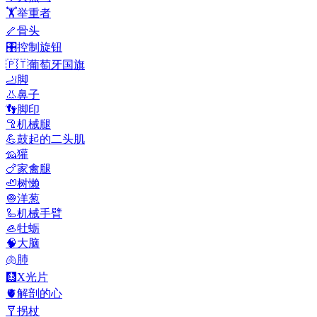
🏋️
举重者
🦴
骨头
🎛️
控制旋钮
🇵🇹
葡萄牙国旗
🦶
脚
👃
鼻子
👣
脚印
🦿
机械腿
💪
鼓起的二头肌
🦡
獾
🍗
家禽腿
🦥
树懒
🧅
洋葱
🦾
机械手臂
🦪
牡蛎
🧠
大脑
🫁
肺
🩻
X光片
🫀
解剖的心
🩼
拐杖