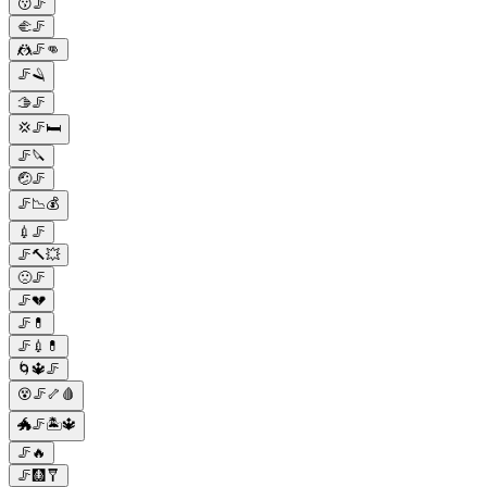
😗🦵
🫲🦵
🤼🦵👊
🦵🪒
🫱🦵
💢🦵🛏
🦵🔪
🤕🦵
🦵📉💰
💉🦵
🦵🔨💥
🙁🦵
🦵💔
🦵💊
🦵💉💊
🌀🔱🦵
😵🦵🦴🩸
🐲🦵🏝🔱
🦵🔥
🦵🩻🩼