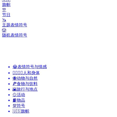
旗帜
🎊
节日
🦄
主题表情符号
🎲
随机表情符号
😂
表情符号与情感
👩‍❤️‍💋‍👨
人和身体
🐝
动物与自然
🍕
食物与饮料
🌇
旅行与地点
🥎
活动
📙
物品
💯
符号
🇺🇸
旗帜