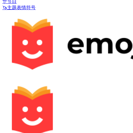
🎊
节日
🦄
主题表情符号