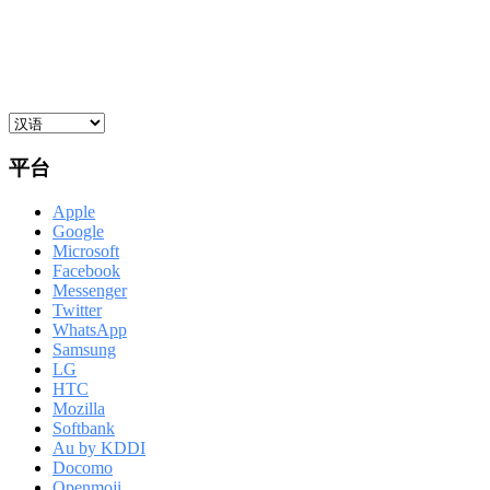
平台
Apple
Google
Microsoft
Facebook
Messenger
Twitter
WhatsApp
Samsung
LG
HTC
Mozilla
Softbank
Au by KDDI
Docomo
Openmoji