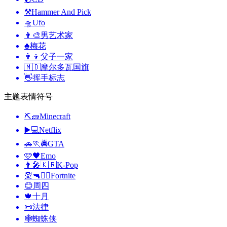
⚒️
Hammer And Pick
🛸
Ufo
👨‍🎨
男艺术家
♣️
梅花
👨‍👦
父子一家
🇲🇩
摩尔多瓦国旗
👋
挥手标志
主题表情符号
⛏🧱
Minecraft
▶️💻
Netflix
🚗🏃🚔
GTA
🩷🖤
Emo
👨‍🎤🇰🇷
K-Pop
🧝🔫🦹‍♂️
Fortnite
😊
周四
🍁
十月
📜
法律
🕸️
蜘蛛侠