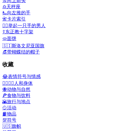
🔝
向上箭头
♎
天秤座
🫷
向左推的手
📇
卡片索引
🙋‍♂️
举起一只手的男人
☦️
东正教十字架
🫓
面饼
🇸🇮
斯洛文尼亚国旗
👒
带蝴蝶结的帽子
收藏
😂
表情符号与情感
👩‍❤️‍💋‍👨
人和身体
🐝
动物与自然
🍕
食物与饮料
🌇
旅行与地点
🥎
活动
📙
物品
💯
符号
🇺🇸
旗帜