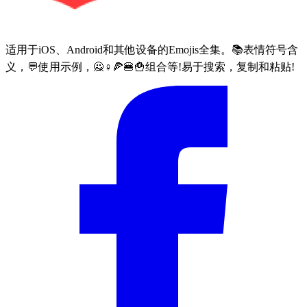
适用于iOS、Android和其他设备的Emojis全集。📚表情符号含
义，💬使用示例，🙅♀🍕🍔🍟组合等!易于搜索，复制和粘贴!