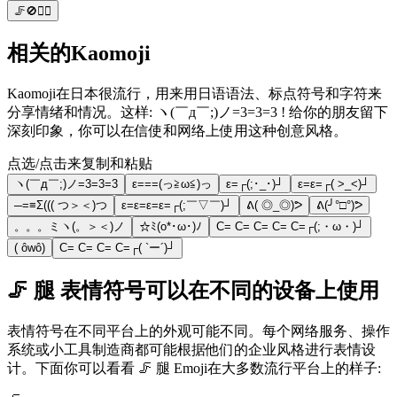
🦵🚫🏃‍♀️
相关的Kaomoji
Kaomoji在日本很流行，用来用日语语法、标点符号和字符来
分享情绪和情况。这样: ヽ(￣д￣;)ノ=3=3=3 ! 给你的朋友留下
深刻印象，你可以在信使和网络上使用这种创意风格。
点选/点击来复制和粘贴
ヽ(￣д￣;)ノ=3=3=3
ε===(っ≧ω≦)っ
ε=┌(;･_･)┘
ε=ε=┌( >_<)┘
─=≡Σ((( つ＞＜)つ
ε=ε=ε=ε=┌(;￣▽￣)┘
ᕕ( ◎_◎)ᕗ
ᕕ(╯°□°)ᕗ
。。。ミヽ(。＞＜)ノ
☆ﾐ(o*･ω･)ﾉ
C= C= C= C= C=┌(;・ω・)┘
( ôwô)
C= C= C= C=┌( `ー´)┘
🦵 腿 表情符号可以在不同的设备上使用
表情符号在不同平台上的外观可能不同。每个网络服务、操作
系统或小工具制造商都可能根据他们的企业风格进行表情设
计。下面你可以看看 🦵 腿 Emoji在大多数流行平台上的样子: