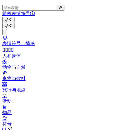
🔎
随机表情符号
🎲
🌙
💡
🌙
💡
😂
表情符号与情感
👩‍❤️‍💋‍👨
人和身体
🐝
动物与自然
🍕
食物与饮料
🌇
旅行与地点
🥎
活动
📙
物品
💯
符号
🇺🇸