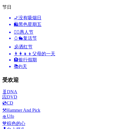
节日
🚬
没有吸烟日
🛍
黑色星期五
🙆‍♂️
愚人节
🥚🐇
复活节
🕉
洒红节
👨‍👩‍👧‍👦
父母的一天
🏦
银行假期
📚
Pi天
受欢迎
🧬
DNA
📀
DVD
💿
CD
⚒️
Hammer And Pick
🛸
Ufo
🤎
棕色的心