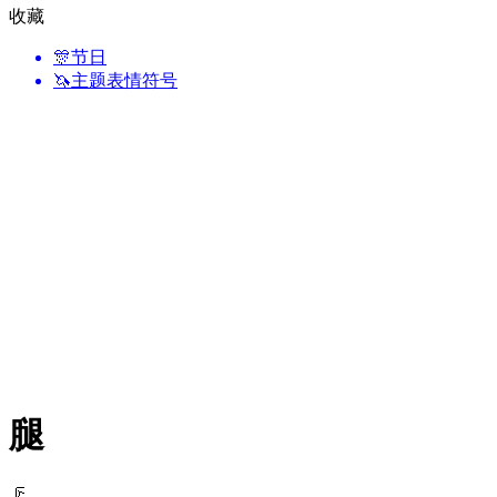
收藏
🎊
节日
🦄
主题表情符号
腿
🦵