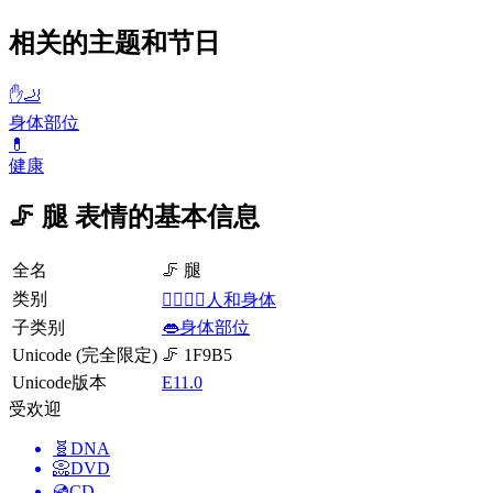
相关的主题和节日
✋🦶
身体部位
💊
健康
🦵 腿 表情的基本信息
全名
🦵 腿
类别
👩‍❤️‍💋‍👨人和身体
子类别
👄身体部位
Unicode (完全限定)
🦵 1F9B5
Unicode版本
E11.0
受欢迎
🧬
DNA
📀
DVD
💿
CD