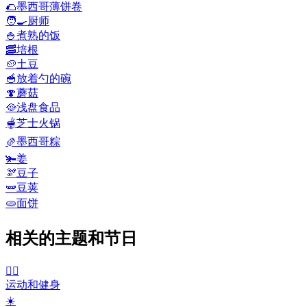
🌮
墨西哥薄饼卷
🧑‍🍳
厨师
🍚
煮熟的饭
🥓
培根
🥔
土豆
🥣
放着勺的碗
🍄
蘑菇
🥘
浅盘食品
🫕
芝士火锅
🫔
墨西哥粽
🫚
姜
🫘
豆子
🫛
豆荚
🫓
面饼
相关的主题和节日
🤾‍♀️
运动和健身
☀️