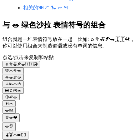
相关的🍽️ 🌱 🐍 🥙 🍴
与 🥗 绿色沙拉 表情符号的组合
组合就是一堆表情符号放在一起，比如: 🧄🥦🍝🍕🥗🇮🇹🤤 。
你可以使用组合来制造谜语或没有单词的信息。
点选/点击来复制和粘贴
🧄🥦🍝🍕🥗🇮🇹🤤
💚🥗🥦🫛
🍚🥗🍖🍲
🧘🫚🥗🍅
🍔🥤🍟🥗
🍋🦐🥗
🍴🥗
🥗🪼
🫑🥗❤️
🥗👌
🫃🏋🥗➡️🧍‍♂️