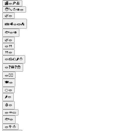
🏬🥗🍕🍝
🧑🔪🍅🥑🥗
🌿🥗
👪🥩🥗🌭⛺
🐟🥗🥑
🌿🥗
🥗🍴
🍴🥗
🥗🧀🌮🌶️🍅
🥗❓🍔❓🍟
🥗🚴‍♂️
🍽️🥗
🍊🥗
🌶️🥗
🩸🥗
🥗🥕🥒
🐟🥗
🥗🥦🍅