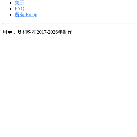
关于
FAQ
所有 Emoji
用❤️，🥛和🐹在2017-2026年制作。