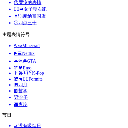
😢
哭泣的表情
🏃‍♀️‍➡️
女子朝右跑
🇲🇨
摩纳哥国旗
🕟
四点三十
主题表情符号
⛏🧱
Minecraft
▶️💻
Netflix
🚗🏃🚔
GTA
🩷🖤
Emo
👨‍🎤🇰🇷
K-Pop
🧝🔫🦹‍♂️
Fortnite
🌺
四月
📙
哲学
🏆
金子
🌃
夜晚
节日
🚬
没有吸烟日