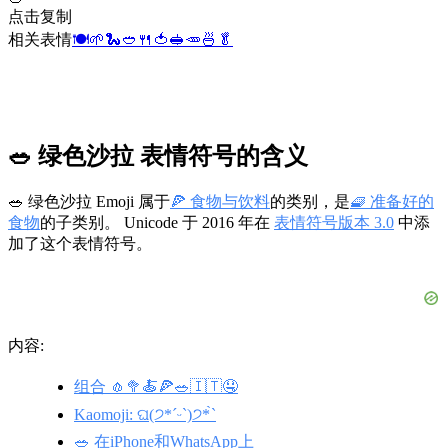
点击复制
相关表情
🍽️
🌱
🐍
🥙
🍴
🍅
🥪
🥕
🍜
🥬
🥗 绿色沙拉 表情符号的含义
🥗 绿色沙拉 Emoji 属于
🍕 食物与饮料
的类别，是
🧇 准备好的
食物
的子类别。 Unicode 于 2016 年在
表情符号版本 3.0
中添
加了这个表情符号。
内容:
组合 🧄🥦🍝🍕🥗🇮🇹🤤
Kaomoji: ଘ(੭*ˊᵕˋ)੭* ̀ˋ
🥗 在iPhone和WhatsApp上