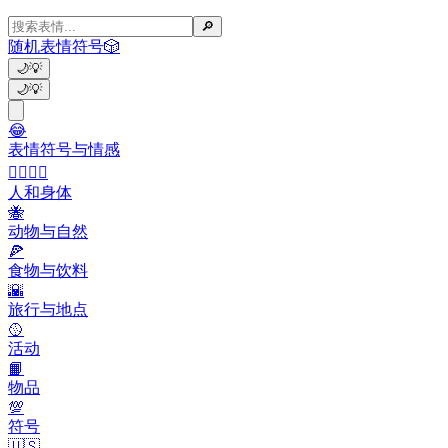
🔎
随机表情符号
🎲
🌙
💡
🌙
💡
😂
表情符号与情感
👩‍❤️‍💋‍👨
人和身体
🐝
动物与自然
🍕
食物与饮料
🌇
旅行与地点
🥎
活动
📙
物品
💯
符号
🇺🇸