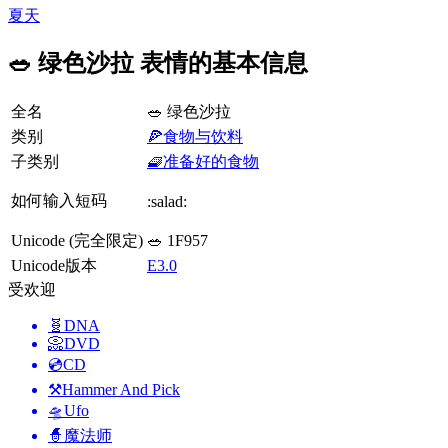
夏天
🥗 绿色沙拉 表情的基本信息
全名
🥗 绿色沙拉
类别
🍕食物与饮料
子类别
🧇准备好的食物
如何输入短码
:salad:
Unicode (完全限定)
🥗 1F957
Unicode版本
E3.0
受欢迎
🧬
DNA
📀
DVD
💿
CD
⚒️
Hammer And Pick
🛸
Ufo
🧙
魔法师