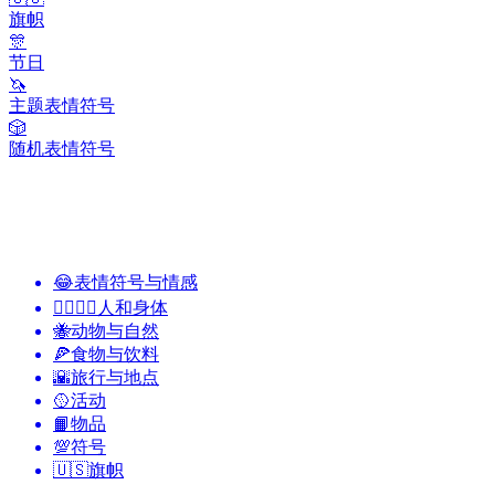
旗帜
🎊
节日
🦄
主题表情符号
🎲
随机表情符号
😂
表情符号与情感
👩‍❤️‍💋‍👨
人和身体
🐝
动物与自然
🍕
食物与饮料
🌇
旅行与地点
🥎
活动
📙
物品
💯
符号
🇺🇸
旗帜