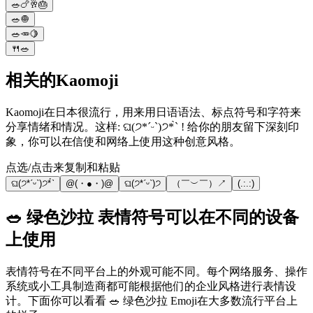
🥗🍗🥂🎂
🥗🧅
🥗🥕🍋
🍴🥗
相关的Kaomoji
Kaomoji在日本很流行，用来用日语语法、标点符号和字符来
分享情绪和情况。这样: ଘ(੭*ˊᵕˋ)੭* ̀ˋ ! 给你的朋友留下深刻印
象，你可以在信使和网络上使用这种创意风格。
点选/点击来复制和粘贴
ଘ(੭*ˊᵕˋ)੭* ̀ˋ
@(・●・)@
ଘ(੭*ˊᵕˋ)੭
（￣︶￣）↗
(.:.:)
🥗 绿色沙拉 表情符号可以在不同的设备
上使用
表情符号在不同平台上的外观可能不同。每个网络服务、操作
系统或小工具制造商都可能根据他们的企业风格进行表情设
计。下面你可以看看 🥗 绿色沙拉 Emoji在大多数流行平台上