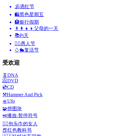
🕉
洒红节
🛍
黑色星期五
🏦
银行假期
👨‍👩‍👧‍👦
父母的一天
📚
Pi天
🙆‍♂️
愚人节
🥚🐇
复活节
受欢迎
🧬
DNA
📀
DVD
💿
CD
⚒️
Hammer And Pick
🛸
Ufo
🧩
拼图块
⏯️
播放-暂停符号
👳‍♀️
包头巾的女人
📕
红色教科书