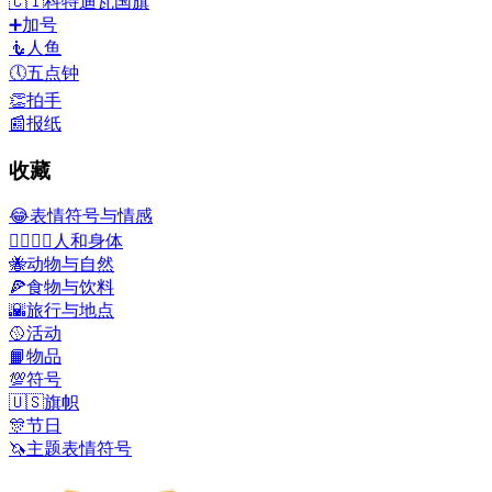
🇨🇮
科特迪瓦国旗
➕
加号
🧜
人鱼
🕔
五点钟
👏
拍手
📰
报纸
收藏
😂
表情符号与情感
👩‍❤️‍💋‍👨
人和身体
🐝
动物与自然
🍕
食物与饮料
🌇
旅行与地点
🥎
活动
📙
物品
💯
符号
🇺🇸
旗帜
🎊
节日
🦄
主题表情符号