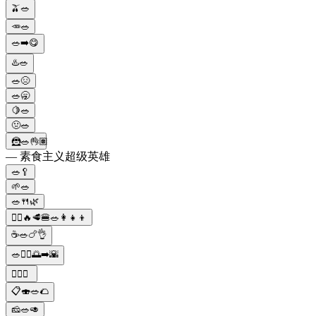
🫒🥗
🥕🥗
🥗➡️😋
♨️🥗
🥗😣
🥗🥱
🍋🥗
🤢🥗
🦹🥗👌🏽
— 素食主义超级英雄
🥗🥄
🌱🥗
🥗🍴🌿
🧔‍♂️🔥🥩🍔🥗👩‍👧‍👦
☕🥗🍗👌
🥗🙅‍♂️🌅➡️🌇
🏋️‍♀️🥗
📋🍣🥗🌮
🧀🥗🥑