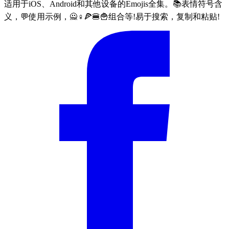
适用于iOS、Android和其他设备的Emojis全集。📚表情符号含
义，💬使用示例，🙅♀🍕🍔🍟组合等!易于搜索，复制和粘贴!