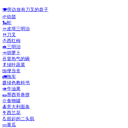
🍽️
旁边放有刀叉的盘子
🌱
幼苗
🐍
蛇
🥙
皮塔三明治
🍴
刀叉
🍅
西红柿
🥪
三明治
🥕
胡萝卜
🍜
冒热气的碗
🥬
绿叶蔬菜
🍱
便当盒
🚛
拖车
📗
绿色教科书
🥑
牛油果
🌯
墨西哥卷饼
🍲
食物罐
🍝
意大利面条
🥦
西兰花
💪
鼓起的二头肌
🥒
黄瓜