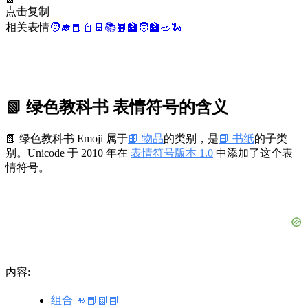
点击复制
相关表情
🧑‍🎓
📕
📓
📔
📚
📙
🏫
🧑‍🏫
🥗
🐍
📗 绿色教科书 表情符号的含义
📗 绿色教科书 Emoji 属于
📙 物品
的类别，是
📘 书纸
的子类
别。Unicode 于 2010 年在
表情符号版本 1.0
中添加了这个表
情符号。
内容:
组合 👊📕📗📘