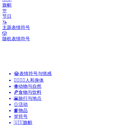
旗帜
🎊
节日
🦄
主题表情符号
🎲
随机表情符号
😂
表情符号与情感
👩‍❤️‍💋‍👨
人和身体
🐝
动物与自然
🍕
食物与饮料
🌇
旅行与地点
🥎
活动
📙
物品
💯
符号
🇺🇸
旗帜