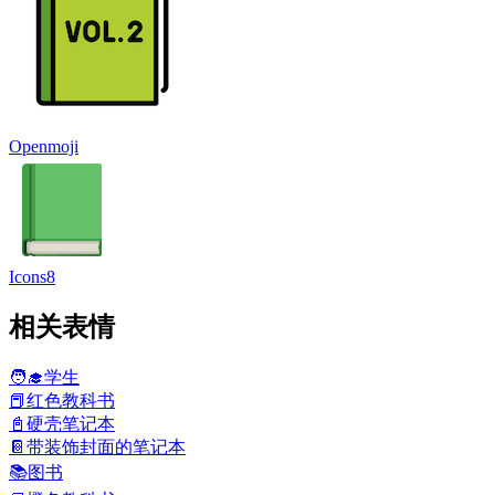
Openmoji
Icons8
相关表情
🧑‍🎓
学生
📕
红色教科书
📓
硬壳笔记本
📔
带装饰封面的笔记本
📚
图书