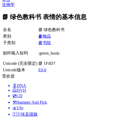
生物学
📗 绿色教科书 表情的基本信息
全名
📗 绿色教科书
类别
📙物品
子类别
📘书纸
如何输入短码
:green_book:
Unicode (完全限定)
📗 1F4D7
Unicode版本
E0.6
受欢迎
🧬
DNA
📀
DVD
💿
CD
⚒️
Hammer And Pick
🛸
Ufo
🇪🇬
埃及国旗