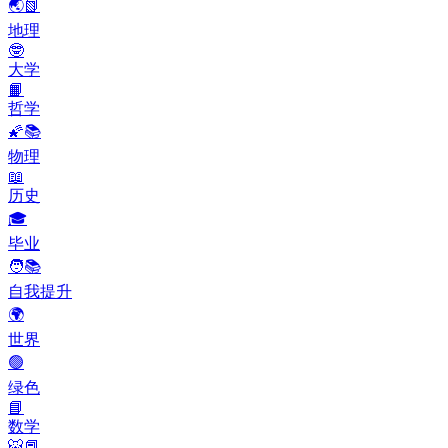
🌏📗
地理
🤓
大学
📙
哲学
🌠📚
物理
📖
历史
🎓
毕业
🧑📚
自我提升
🌍
世界
🟢
绿色
📘
数学
🐯📕