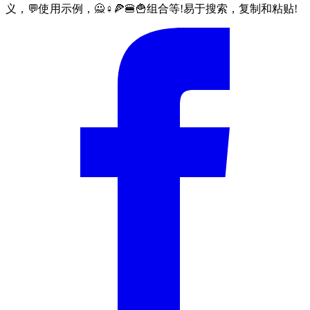
义，💬使用示例，🙅♀🍕🍔🍟组合等!易于搜索，复制和粘贴!