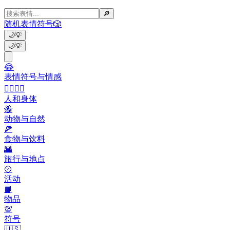
🔎
随机表情符号
🎲
🌙
💡
🌙
💡
😂
表情符号与情感
👩‍❤️‍💋‍👨
人和身体
🐝
动物与自然
🍕
食物与饮料
🌇
旅行与地点
🥎
活动
📙
物品
💯
符号
🇺🇸