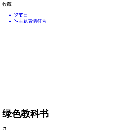
收藏
🎊
节日
🦄
主题表情符号
绿色教科书
📗