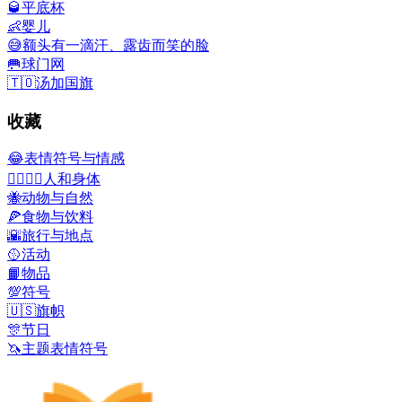
🥃
平底杯
👶
婴儿
😅
额头有一滴汗、露齿而笑的脸
🥅
球门网
🇹🇴
汤加国旗
收藏
😂
表情符号与情感
👩‍❤️‍💋‍👨
人和身体
🐝
动物与自然
🍕
食物与饮料
🌇
旅行与地点
🥎
活动
📙
物品
💯
符号
🇺🇸
旗帜
🎊
节日
🦄
主题表情符号