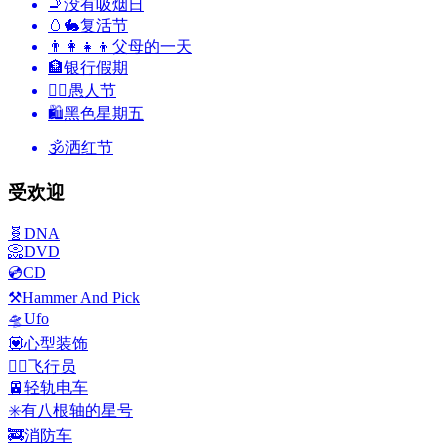
🚬
没有吸烟日
🥚🐇
复活节
👨‍👩‍👧‍👦
父母的一天
🏦
银行假期
🙆‍♂️
愚人节
🛍
黑色星期五
🕉
洒红节
受欢迎
🧬
DNA
📀
DVD
💿
CD
⚒️
Hammer And Pick
🛸
Ufo
💟
心型装饰
🧑‍✈️
飞行员
🚈
轻轨电车
✳️
有八根轴的星号
🚒
消防车