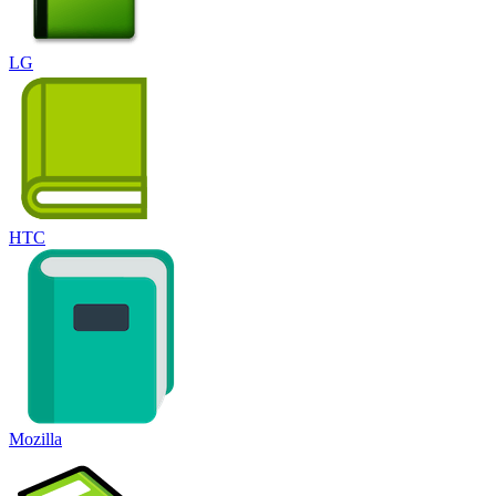
LG
HTC
Mozilla