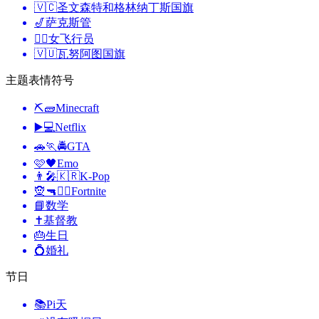
🇻🇨
圣文森特和格林纳丁斯国旗
🎷
萨克斯管
👩‍✈️
女飞行员
🇻🇺
瓦努阿图国旗
主题表情符号
⛏🧱
Minecraft
▶️💻
Netflix
🚗🏃🚔
GTA
🩷🖤
Emo
👨‍🎤🇰🇷
K-Pop
🧝🔫🦹‍♂️
Fortnite
📘
数学
✝️
基督教
🎂
生日
💍
婚礼
节日
📚
Pi天