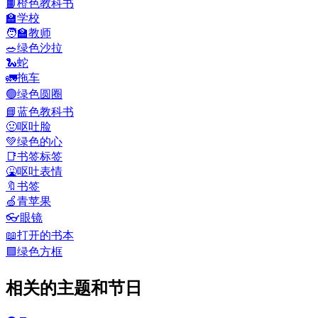
📙
橙色教科书
🏫
学校
🧑‍🏫
教师
🥗
绿色沙拉
🐍
蛇
🚛
拖车
🟢
绿色圆圈
📘
蓝色教科书
🤢
呕吐脸
💚
绿色的心
📑
书签标签
🤮
呕吐表情
🔖
书签
🍏
青苹果
👓
眼镜
📖
打开的书本
🟩
绿色方框
相关的主题和节日