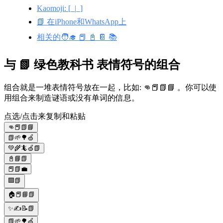
Kaomoji: [_|_]
📗 在iPhone和WhatsApp上
相关的🧑‍🎓 📕 📓 📔 📚
与 📗 绿色教科书 表情符号的组合
组合就是一堆表情符号放在一起，比如: 👊📕📗📘 。你可以使
用组合来制造谜语或没有单词的信息。
点选/点击来复制和粘贴
👊📕📗📘
📗🌱🌳🍏
💚🌾🦎🍏📗
📓📘📗
📕📗💼
🟩📗
🏠📕📘📗
✨✍📝📗
📗🌱🌳🍏