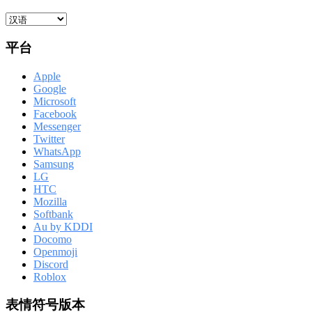
平台
Apple
Google
Microsoft
Facebook
Messenger
Twitter
WhatsApp
Samsung
LG
HTC
Mozilla
Softbank
Au by KDDI
Docomo
Openmoji
Discord
Roblox
表情符号版本