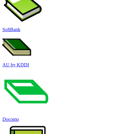
SoftBank
AU by KDDI
Docomo