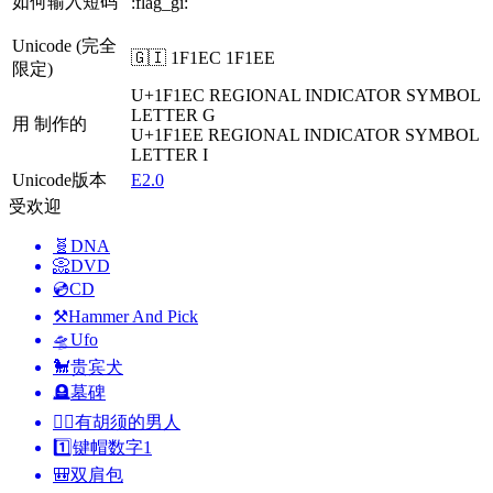
如何输入短码
:flag_gi:
Unicode (完全
🇬🇮 1F1EC 1F1EE
限定)
U+1F1EC
REGIONAL INDICATOR SYMBOL
LETTER G
用 制作的
U+1F1EE
REGIONAL INDICATOR SYMBOL
LETTER I
Unicode版本
E2.0
受欢迎
🧬
DNA
📀
DVD
💿
CD
⚒️
Hammer And Pick
🛸
Ufo
🐩
贵宾犬
🪦
墓碑
🧔‍♂️
有胡须的男人
1️⃣
键帽数字1
🎒
双肩包