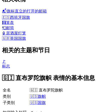
📬
旗标直立的打开的邮箱
🇪🇸
西班牙国旗
🧮
算盘
📮
邮筒
🏮
居酒屋灯笼
🇬🇧
英国国旗
相关的主题和节日
🚩
标志
🇬🇮 直布罗陀旗帜 表情的基本信息
全名
🇬🇮 直布罗陀旗帜
类别
🇺🇸旗帜
子类别
🇺🇸国旗