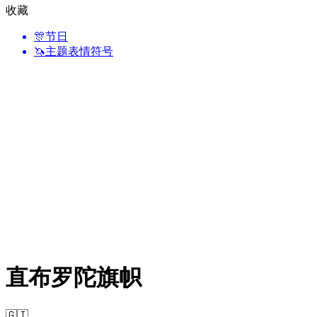
收藏
🎊
节日
🦄
主题表情符号
直布罗陀旗帜
🇬🇮