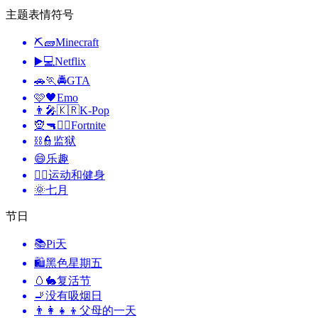
主题表情符号
⛏🧱
Minecraft
▶️💻
Netflix
🚗🏃🚔
GTA
🩷🖤
Emo
👨‍🎤🇰🇷
K-Pop
🧝🔫🦹‍♂️
Fortnite
⛓️👮
监狱
😄
乐趣
🤾‍♀️
运动和健身
🌞
七月
节日
📚
Pi天
🛍
黑色星期五
🥚🐇
复活节
🚬
没有吸烟日
👨‍👩‍👧‍👦
父母的一天