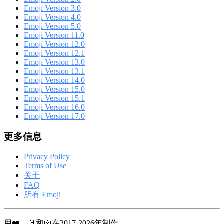
Emoji Version 3.0
Emoji Version 4.0
Emoji Version 5.0
Emoji Version 11.0
Emoji Version 12.0
Emoji Version 12.1
Emoji Version 13.0
Emoji Version 13.1
Emoji Version 14.0
Emoji Version 15.0
Emoji Version 15.1
Emoji Version 16.0
Emoji Version 17.0
更多信息
Privacy Policy
Terms of Use
关于
FAQ
所有 Emoji
用❤️，🥛和🐹在2017-2026年制作。