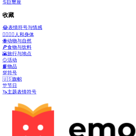
♋
巨蟹座
收藏
😂
表情符号与情感
👩‍❤️‍💋‍👨
人和身体
🐝
动物与自然
🍕
食物与饮料
🌇
旅行与地点
🥎
活动
📙
物品
💯
符号
🇺🇸
旗帜
🎊
节日
🦄
主题表情符号