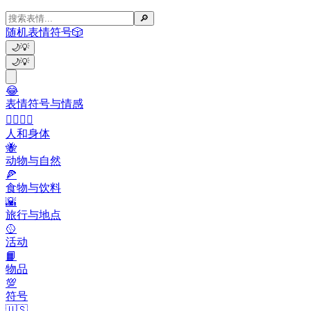
🔎
随机表情符号
🎲
🌙
💡
🌙
💡
😂
表情符号与情感
👩‍❤️‍💋‍👨
人和身体
🐝
动物与自然
🍕
食物与饮料
🌇
旅行与地点
🥎
活动
📙
物品
💯
符号
🇺🇸