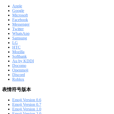
Apple
Google
Microsoft
Facebook
Messenger
Twitter
WhatsApp
Samsung
LG
HTC
Mozilla
Softbank
Au by KDDI
Docomo
Openmoji
Discord
Roblox
表情符号版本
Emoji Version 0.6
Emoji Version 0.7
Emoji Version 1.0
Emoji Version 2.0