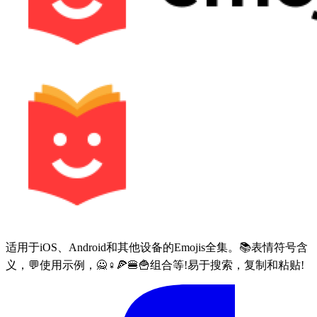
适用于iOS、Android和其他设备的Emojis全集。📚表情符号含
义，💬使用示例，🙅♀🍕🍔🍟组合等!易于搜索，复制和粘贴!