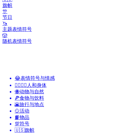
旗帜
🎊
节日
🦄
主题表情符号
🎲
随机表情符号
😂
表情符号与情感
👩‍❤️‍💋‍👨
人和身体
🐝
动物与自然
🍕
食物与饮料
🌇
旅行与地点
🥎
活动
📙
物品
💯
符号
🇺🇸
旗帜