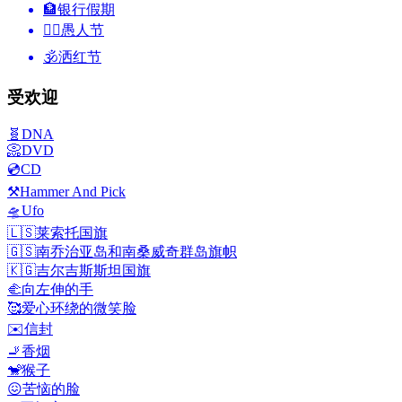
🏦
银行假期
🙆‍♂️
愚人节
🕉
洒红节
受欢迎
🧬
DNA
📀
DVD
💿
CD
⚒️
Hammer And Pick
🛸
Ufo
🇱🇸
莱索托国旗
🇬🇸
南乔治亚岛和南桑威奇群岛旗帜
🇰🇬
吉尔吉斯斯坦国旗
🫲
向左伸的手
🥰
爱心环绕的微笑脸
✉️
信封
🚬
香烟
🐒
猴子
😖
苦恼的脸