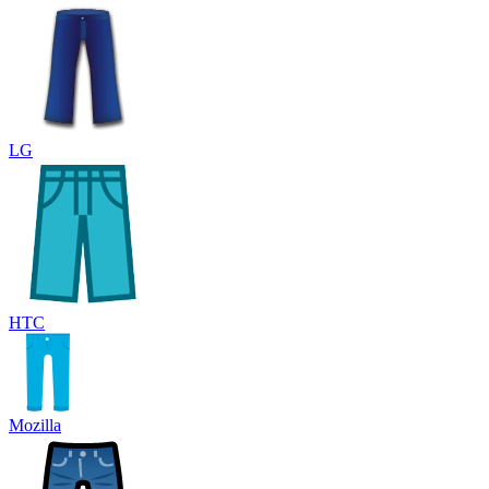
LG
HTC
Mozilla