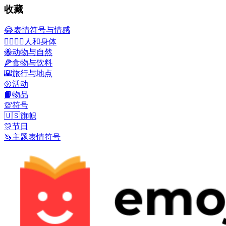
收藏
😂
表情符号与情感
👩‍❤️‍💋‍👨
人和身体
🐝
动物与自然
🍕
食物与饮料
🌇
旅行与地点
🥎
活动
📙
物品
💯
符号
🇺🇸
旗帜
🎊
节日
🦄
主题表情符号