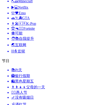
⛏🧱
Minecraft
▶️💻
Netflix
🩷🖤
Emo
🚗🏃🚔
GTA
👨‍🎤🇰🇷
K-Pop
🧝🔫🦹‍♂️
Fortnite
🐝
可能
🧑📚
自我提升
🌏
互联网
⛓️👮
监狱
节日
📚
Pi天
🏦
银行假期
🛍
黑色星期五
👨‍👩‍👧‍👦
父母的一天
🙆‍♂️
愚人节
🚬
没有吸烟日
🕉
洒红节