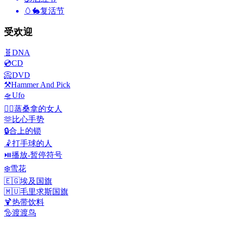
🥚🐇
复活节
受欢迎
🧬
DNA
💿
CD
📀
DVD
⚒️
Hammer And Pick
🛸
Ufo
🧖‍♀️
蒸桑拿的女人
🫶
比心手势
🔒
合上的锁
🤾
打手球的人
⏯️
播放-暂停符号
❄️
雪花
🇪🇬
埃及国旗
🇲🇺
毛里求斯国旗
🍹
热带饮料
🦤
渡渡鸟