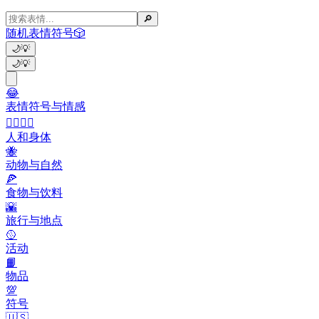
🔎
随机表情符号
🎲
🌙
💡
🌙
💡
😂
表情符号与情感
👩‍❤️‍💋‍👨
人和身体
🐝
动物与自然
🍕
食物与饮料
🌇
旅行与地点
🥎
活动
📙
物品
💯
符号
🇺🇸