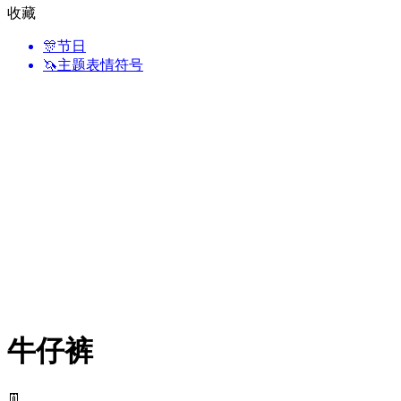
收藏
🎊
节日
🦄
主题表情符号
牛仔裤
👖