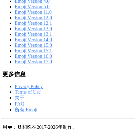
Emoji Version 4.0
Emoji Version 5.0
Emoji Version 11.0
Emoji Version 12.0
Emoji Version 12.1
Emoji Version 13.0
Emoji Version 13.1
Emoji Version 14.0
Emoji Version 15.0
Emoji Version 15.1
Emoji Version 16.0
Emoji Version 17.0
更多信息
Privacy Policy
Terms of Use
关于
FAQ
所有 Emoji
用❤️，🥛和🐹在2017-2026年制作。