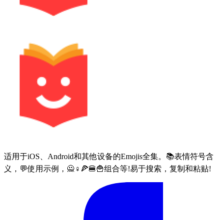
适用于iOS、Android和其他设备的Emojis全集。📚表情符号含
义，💬使用示例，🙅♀🍕🍔🍟组合等!易于搜索，复制和粘贴!