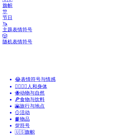
旗帜
🎊
节日
🦄
主题表情符号
🎲
随机表情符号
😂
表情符号与情感
👩‍❤️‍💋‍👨
人和身体
🐝
动物与自然
🍕
食物与饮料
🌇
旅行与地点
🥎
活动
📙
物品
💯
符号
🇺🇸
旗帜