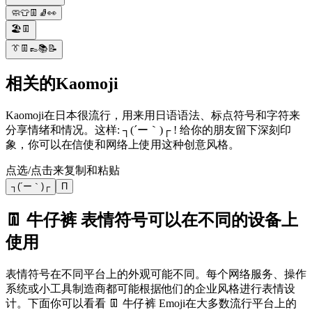
🧼👕👖🧦👀
🏖️👖
👔👖👞📚📝
相关的Kaomoji
Kaomoji在日本很流行，用来用日语语法、标点符号和字符来
分享情绪和情况。这样: ┐(´ー｀)┌ ! 给你的朋友留下深刻印
象，你可以在信使和网络上使用这种创意风格。
点选/点击来复制和粘贴
┐(´ー｀)┌
П
👖 牛仔裤 表情符号可以在不同的设备上
使用
表情符号在不同平台上的外观可能不同。每个网络服务、操作
系统或小工具制造商都可能根据他们的企业风格进行表情设
计。下面你可以看看 👖 牛仔裤 Emoji在大多数流行平台上的