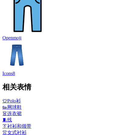
Openmoji
Icons8
相关表情
👕
Polo衫
👟
网球鞋
👗
连衣裙
🧵
线
👔
衬衫和领带
👚
女式衬衫