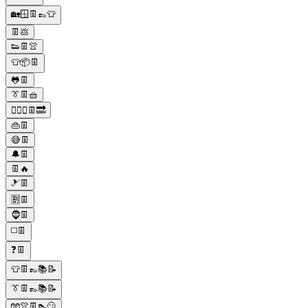
🏡🪟👖👞👕
👖💩
👟👖👚
👕📦👖
🐸👖
👔👖🧺
🙅‍♀️‍♀️👖🔜
👜👖
😅👖
🔔👖
👖🔥
🎿👖
🈹👖
🧔👖
◻️👖
❓👖
👕👖👞📚📝
👔👖👞📚📝
🧤👚👖👠😏