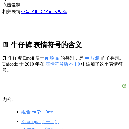
点击复制
相关表情
👕
👟
👗
🧵
👔
👚
👞
🏃
👡
🩴
👖 牛仔裤 表情符号的含义
👖 牛仔裤 Emoji 属于
📙 物品
的类别，是
👑 服装
的子类别。
Unicode 于 2010 年在
表情符号版本 1.0
中添加了这个表情符
号。
内容:
组合 🔫🧑👖🐎⭐
Kaomoji: ┐(´ー｀)┌