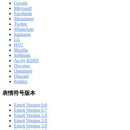
Google
Microsoft
Facebook
Messenger
Twitter
WhatsApp
Samsung
LG
HTC
Mozilla
Softbank
Au by KDDI
Docomo
Openmoji
Discord
Roblox
表情符号版本
Emoji Version 0.6
Emoji Version 0.7
Emoji Version 1.0
Emoji Version 2.0
Emoji Version 3.0