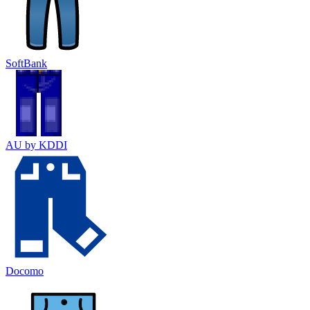
SoftBank
AU by KDDI
Docomo