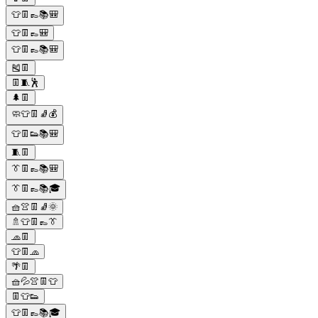
👕👖👞📚🎒
👕👖👞🎒
👕👖👞📚🎒
🎽👖
👖🧵🕺
🌲👖
🧼👕👖🧦💰
👕👖👟📚🎒
🧵👖
👔👖👞📚🎒
👔👖👞📚🎓
🧺👚👖🧦🌞
🚿👕👖👞👔
🧢👖
👕👖🧢
🌴👖
🧺💦👚👖👕
👖👕👟
👕👖👞📚🎓