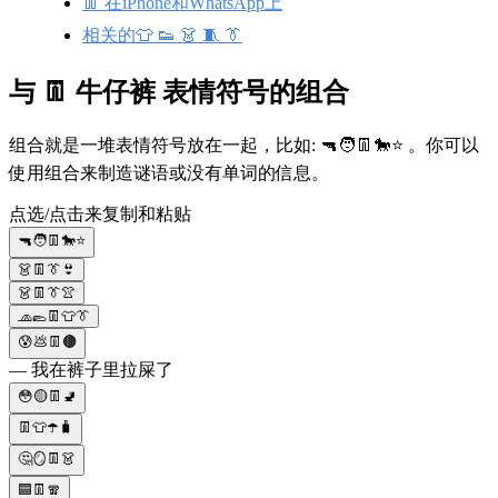
👖 在iPhone和WhatsApp上
相关的👕 👟 👗 🧵 👔
与 👖 牛仔裤 表情符号的组合
组合就是一堆表情符号放在一起，比如: 🔫🧑👖🐎⭐ 。你可以
使用组合来制造谜语或没有单词的信息。
点选/点击来复制和粘贴
🔫🧑👖🐎⭐
👗👖👔👙
👗👖👔👚
🧢🥿👖👕👔
😰💩👖🟤
— 我在裤子里拉屎了
😳🟡👖🚽
👖👕☂️🧳
🤔🪞👖👗
🟦👖🧣