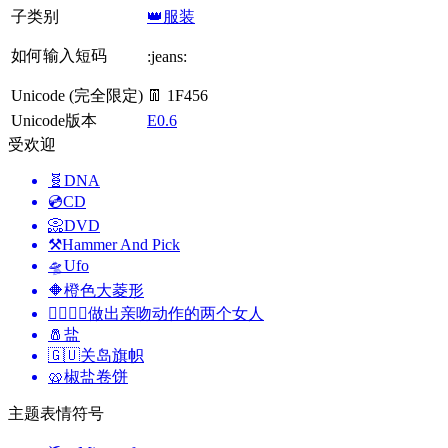
子类别
👑服装
如何输入短码
:jeans:
Unicode (完全限定)
👖 1F456
Unicode版本
E0.6
受欢迎
🧬
DNA
💿
CD
📀
DVD
⚒️
Hammer And Pick
🛸
Ufo
🔶
橙色大菱形
👩‍❤️‍💋‍👩
做出亲吻动作的两个女人
🧂
盐
🇬🇺
关岛旗帜
🥨
椒盐卷饼
主题表情符号