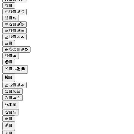
👕👖
🧼👕👖🧦💨
👚👖👠
🧼👕👖🧦👋
🧺👕👖🧦💤
🧺👕👖🧼🔥
🥿👖
🧺💦👚👖🧦🔁
👕👖👟
🧔👖
👔👖👞📚🎓
🛍️👖
🧺👕👖🧦🧼
👚👖👠👜
👚👖👟👜
✂️🧵👖
👕👖👟
🧺👖
💰👖
📱👖