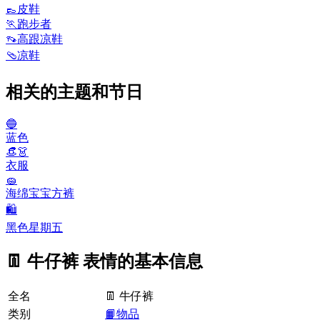
👞
皮鞋
🏃
跑步者
👡
高跟凉鞋
🩴
凉鞋
相关的主题和节日
🔵
蓝色
👒👗
衣服
🧽
海绵宝宝方裤
🛍
黑色星期五
👖 牛仔裤 表情的基本信息
全名
👖 牛仔裤
类别
📙物品