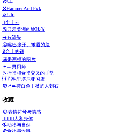
💿
CD
⚒️
Hammer And Pick
🛸
Ufo
🫯
尘土云
🌎
显示美洲的地球仪
➡️
右箭头
😦
嘴巴张开、皱眉的脸
🔒
合上的锁
🖼️
带画框的图片
👨‍🍳
男厨师
🫰
拇指和食指交叉的手势
🇲🇷
毛里塔尼亚国旗
🧑‍🦯‍➡️
持白色手杖的人朝右
收藏
😂
表情符号与情感
👩‍❤️‍💋‍👨
人和身体
🐝
动物与自然
🍕
食物与饮料