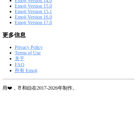
Emoji Version 14.0
Emoji Version 15.0
Emoji Version 15.1
Emoji Version 16.0
Emoji Version 17.0
更多信息
Privacy Policy
Terms of Use
关于
FAQ
所有 Emoji
用❤️，🥛和🐹在2017-2026年制作。