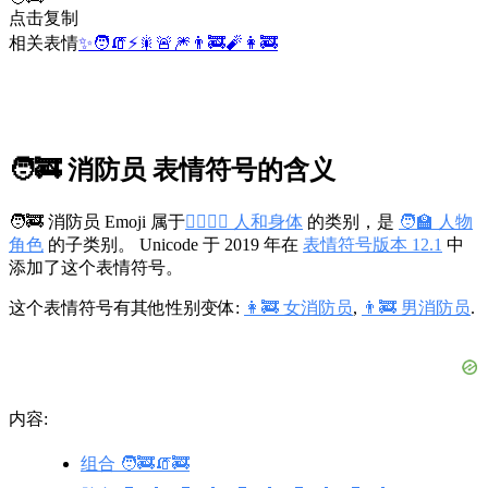
点击复制
相关表情
✨
🧑
🧯
⚡
🎇
🚨
🎆
👨‍🚒
🧨
👩‍🚒
🧑‍🚒 消防员 表情符号的含义
🧑‍🚒 消防员 Emoji 属于
👩‍❤️‍💋‍👨 人和身体
的类别，是
🧑‍🏫 人物
角色
的子类别。 Unicode 于 2019 年在
表情符号版本 12.1
中
添加了这个表情符号。
这个表情符号有其他性别变体:
👩‍🚒 女消防员
,
👨‍🚒 男消防员
.
内容:
组合 🧑‍🚒🧯🚒