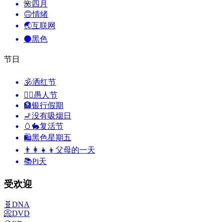
🌺
四月
🙃
情绪
🌏
互联网
⚫
黑色
节日
🕉
洒红节
🙆‍♂️
愚人节
🏦
银行假期
🚬
没有吸烟日
🥚🐇
复活节
🛍
黑色星期五
👨‍👩‍👧‍👦
父母的一天
📚
Pi天
受欢迎
🧬
DNA
📀
DVD