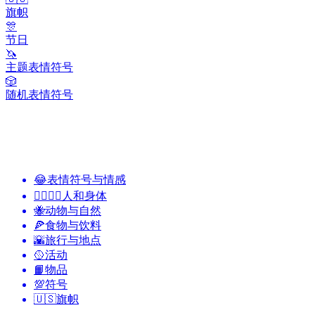
旗帜
🎊
节日
🦄
主题表情符号
🎲
随机表情符号
😂
表情符号与情感
👩‍❤️‍💋‍👨
人和身体
🐝
动物与自然
🍕
食物与饮料
🌇
旅行与地点
🥎
活动
📙
物品
💯
符号
🇺🇸
旗帜