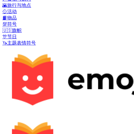
🌇
旅行与地点
🥎
活动
📙
物品
💯
符号
🇺🇸
旗帜
🎊
节日
🦄
主题表情符号