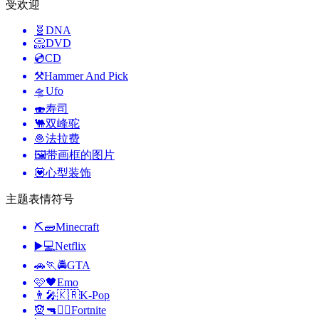
受欢迎
🧬
DNA
📀
DVD
💿
CD
⚒️
Hammer And Pick
🛸
Ufo
🍣
寿司
🐫
双峰驼
🧆
法拉费
🖼️
带画框的图片
💟
心型装饰
主题表情符号
⛏🧱
Minecraft
▶️💻
Netflix
🚗🏃🚔
GTA
🩷🖤
Emo
👨‍🎤🇰🇷
K-Pop
🧝🔫🦹‍♂️
Fortnite