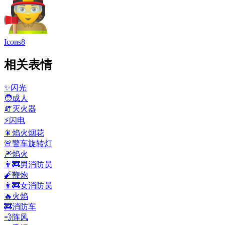
Icons8
相关表情
✨
闪光
🧑
成人
🧯
灭火器
⚡
闪电
🎇
焰火烟花
🚨
警车旋转灯
🎆
焰火
👨‍🚒
男消防员
🧨
鞭炮
👩‍🚒
女消防员
🔥
火焰
🚒
消防车
💨
阵风