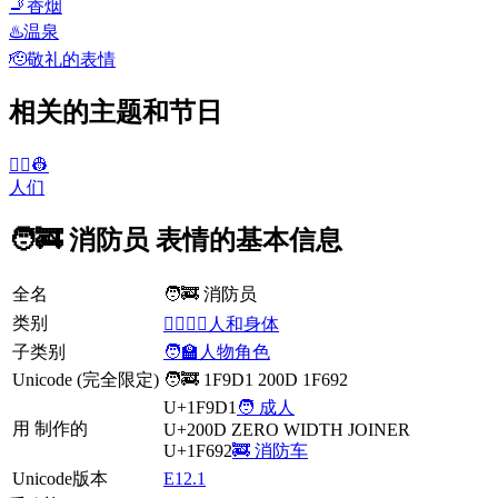
🚬
香烟
♨️
温泉
🫡
敬礼的表情
相关的主题和节日
👨‍✈️👷
人们
🧑‍🚒 消防员 表情的基本信息
全名
🧑‍🚒 消防员
类别
👩‍❤️‍💋‍👨人和身体
子类别
🧑‍🏫人物角色
Unicode (完全限定)
🧑‍🚒 1F9D1 200D 1F692
U+1F9D1
🧑 成人
用 制作的
U+200D
ZERO WIDTH JOINER
U+1F692
🚒 消防车
Unicode版本
E12.1