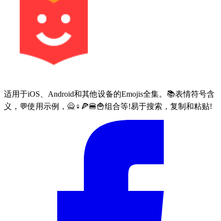
适用于iOS、Android和其他设备的Emojis全集。📚表情符号含
义，💬使用示例，🙅♀🍕🍔🍟组合等!易于搜索，复制和粘贴!