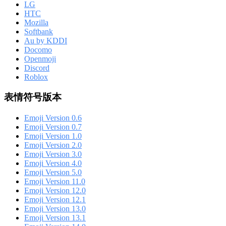
LG
HTC
Mozilla
Softbank
Au by KDDI
Docomo
Openmoji
Discord
Roblox
表情符号版本
Emoji Version 0.6
Emoji Version 0.7
Emoji Version 1.0
Emoji Version 2.0
Emoji Version 3.0
Emoji Version 4.0
Emoji Version 5.0
Emoji Version 11.0
Emoji Version 12.0
Emoji Version 12.1
Emoji Version 13.0
Emoji Version 13.1