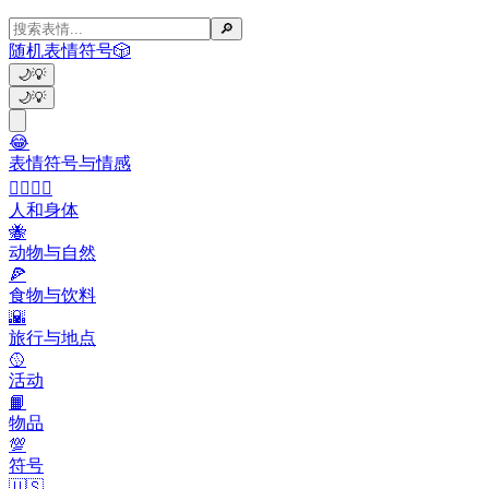
🔎
随机表情符号
🎲
🌙
💡
🌙
💡
😂
表情符号与情感
👩‍❤️‍💋‍👨
人和身体
🐝
动物与自然
🍕
食物与饮料
🌇
旅行与地点
🥎
活动
📙
物品
💯
符号
🇺🇸