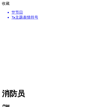
收藏
🎊
节日
🦄
主题表情符号
消防员
🧑‍🚒