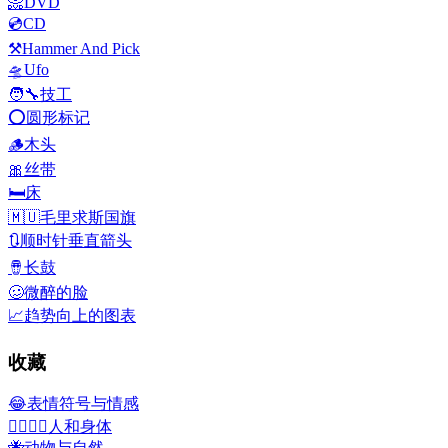
📀
DVD
💿
CD
⚒️
Hammer And Pick
🛸
Ufo
🧑‍🔧
技工
⭕
圆形标记
🪵
木头
🎀
丝带
🛏️
床
🇲🇺
毛里求斯国旗
🔃
顺时针垂直箭头
🪘
长鼓
🥴
微醉的脸
📈
趋势向上的图表
收藏
😂
表情符号与情感
👩‍❤️‍💋‍👨
人和身体
🐝
动物与自然