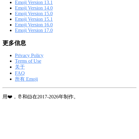
Emoji Version 13.1
Emoji Version 14.0
Emoji Version 15.0
Emoji Version 15.1
Emoji Version 16.0
Emoji Version 17.0
更多信息
Privacy Policy
Terms of Use
关于
FAQ
所有 Emoji
用❤️，🥛和🐹在2017-2026年制作。