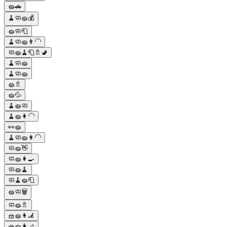
🧽🚗
🧹🧼🧽💰
🧽🧼🧻
🧹🧼🧽👨‍🦲
🧼🧽🧹🧻🚿🚽
🧹🧼🧽
🧹🧼🧽
🧽🚿
🧽💦
🧹🧽🧼
🧹🧽👩‍🦲
👀🧽
🧹🧼🧽👩‍🦲
🧼🧽👋
🧼🧽👩‍🍳
🧼🧽🧹
🧼🧹🧽🧻
🧽🧼🗑️
🧼🧽🚿
🧺🧽👩‍🦼
🧺🧽👩‍🦯