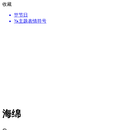
收藏
🎊
节日
🦄
主题表情符号
海绵
🧽