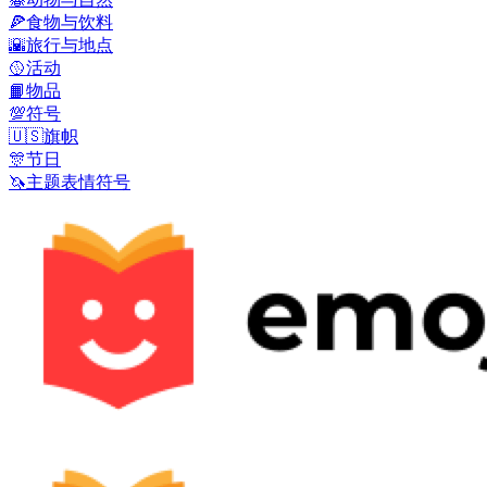
🍕
食物与饮料
🌇
旅行与地点
🥎
活动
📙
物品
💯
符号
🇺🇸
旗帜
🎊
节日
🦄
主题表情符号