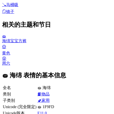
🪠
马桶吸
🪞
镜子
相关的主题和节日
🧽
海绵宝宝方裤
🟡
黄色
😝
周六
🧽 海绵 表情的基本信息
全名
🧽 海绵
类别
📙物品
子类别
🚽家用
Unicode (完全限定)
🧽 1F9FD
Unicode版本
E11.0