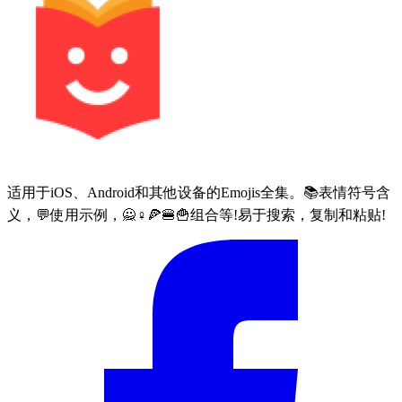
适用于iOS、Android和其他设备的Emojis全集。📚表情符号含
义，💬使用示例，🙅♀🍕🍔🍟组合等!易于搜索，复制和粘贴!