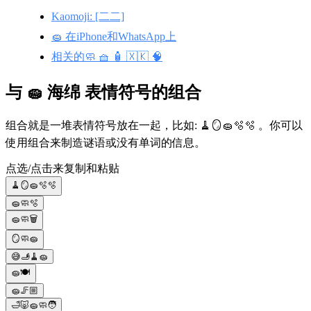
Kaomoji: [二二]
🧽 在iPhone和WhatsApp上
相关的🧼 🧺 🧴 🇽🇰 🧠
与 🧽 海绵 表情符号的组合
组合就是一堆表情符号放在一起，比如: 🧹🪞🧽🫧🫧 。你可以
使用组合来制造谜语或没有单词的信息。
点选/点击来复制和粘贴
🧹🪞🧽🫧🫧
🧽🧼🫧
🧽🧼🗑️
🪞🧼🧽
😅🫸🧹🧽
🧽🍽️
🧽🦵🏼
🛁🐷🧽🧼🧑