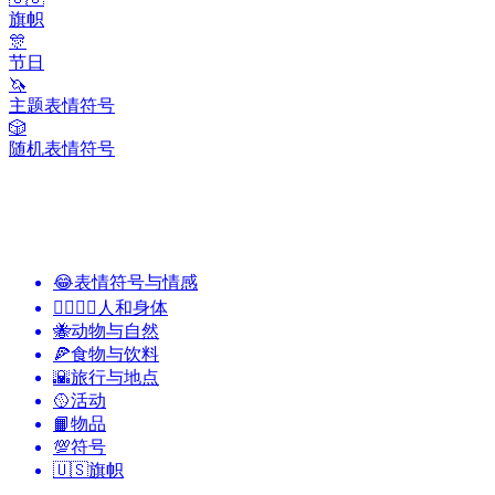
旗帜
🎊
节日
🦄
主题表情符号
🎲
随机表情符号
😂
表情符号与情感
👩‍❤️‍💋‍👨
人和身体
🐝
动物与自然
🍕
食物与饮料
🌇
旅行与地点
🥎
活动
📙
物品
💯
符号
🇺🇸
旗帜