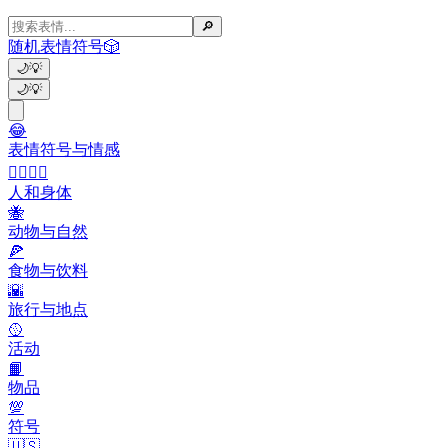
🔎
随机表情符号
🎲
🌙
💡
🌙
💡
😂
表情符号与情感
👩‍❤️‍💋‍👨
人和身体
🐝
动物与自然
🍕
食物与饮料
🌇
旅行与地点
🥎
活动
📙
物品
💯
符号
🇺🇸