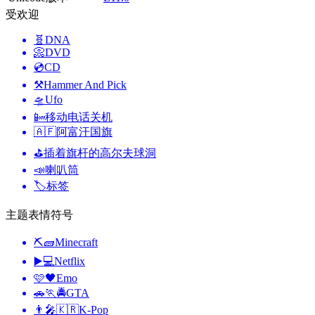
受欢迎
🧬
DNA
📀
DVD
💿
CD
⚒️
Hammer And Pick
🛸
Ufo
📴
移动电话关机
🇦🇫
阿富汗国旗
⛳
插着旗杆的高尔夫球洞
📣
喇叭筒
🏷️
标签
主题表情符号
⛏🧱
Minecraft
▶️💻
Netflix
🩷🖤
Emo
🚗🏃🚔
GTA
👨‍🎤🇰🇷
K-Pop