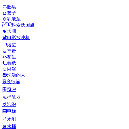
🧼
肥皂
🧺
篮子
🧴
乳液瓶
🇽🇰
科索沃国旗
🧠
大脑
📽️
电影放映机
🛁
浴缸
🧹
扫帚
🥜
花生
🧻
卷纸
🚿
淋浴
🛀
洗澡的人
🗑️
废纸篓
🪟
窗户
🪤
捕鼠器
🫧
泡泡
🛗
电梯
🪥
牙刷
🪣
水桶