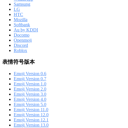
Samsung
LG
HTC
Mozilla
Softbank
Au by KDDI
Docomo
Openmoji
Discord
Roblox
表情符号版本
Emoji Version 0.6
Emoji Version 0.7
Emoji Version 1.0
Emoji Version 2.0
Emoji Version 3.0
Emoji Version 4.0
Emoji Version 5.0
Emoji Version 11.0
Emoji Version 12.0
Emoji Version 12.1
Emoji Version 13.0