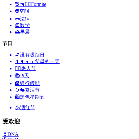
🧝🔫🦹‍♂️
Fortnite
👽
空间
📜
法律
📘
数学
🌅
早晨
节日
🚬
没有吸烟日
👨‍👩‍👧‍👦
父母的一天
🙆‍♂️
愚人节
📚
Pi天
🏦
银行假期
🥚🐇
复活节
🛍
黑色星期五
🕉
洒红节
受欢迎
🧬
DNA