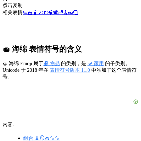
点击复制
相关表情
🧼
🧺
🧴
🇽🇰
🧠
📽️
🛁
🧹
🥜
🧻
🧽 海绵 表情符号的含义
🧽 海绵 Emoji 属于
📙 物品
的类别，是
🚽 家用
的子类别。
Unicode 于 2018 年在
表情符号版本 11.0
中添加了这个表情符
号。
内容:
组合 🧹🪞🧽🫧🫧