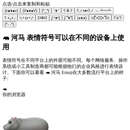
点选/点击来复制和粘贴
(v●ᴥ●v)
(V●ᴥ●V)
(*_*)
ᵔᴥᵔ
ʕ·͡ᴥ·ʔ
ʕノ•ᴥ•ʔノ ︵ ┻━┻
ʕ •́؈•̀ ₎
ᵋ₍⚬ɷ⚬₎ᵌ
ʢٛ•ꇵٛ•ʡ
ᶘ ᵒᴥᵒᶅ
ᶘ ͡°ᴥ͡°ᶅ
(◕ᴥ◕)
ଘ( ິ•ᆺ⃘• )ິଓ
ʕʽɞʼʔ
(^-.-^)
🦛 河马 表情符号可以在不同的设备上使
用
表情符号在不同平台上的外观可能不同。每个网络服务、操作
系统或小工具制造商都可能根据他们的企业风格进行表情设
计。下面你可以看看 🦛 河马 Emoji在大多数流行平台上的样
子:
🦛
你的浏览器