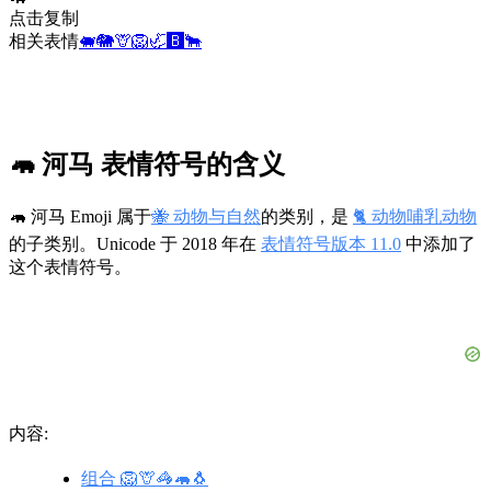
点击复制
相关表情
🐖
🐘
🦒
🦁
🦏
🅱️
🐂
🦛 河马 表情符号的含义
🦛 河马 Emoji 属于
🐝 动物与自然
的类别，是
🐈 动物哺乳动物
的子类别。Unicode 于 2018 年在
表情符号版本 11.0
中添加了
这个表情符号。
内容:
组合 🦁🦒🦓🦛🐧