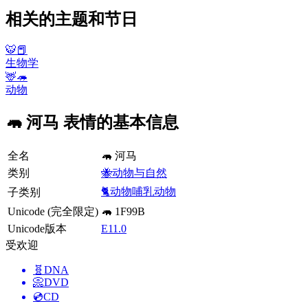
相关的主题和节日
🐯📕
生物学
🦌🦔
动物
🦛 河马 表情的基本信息
全名
🦛 河马
类别
🐝动物与自然
🐈动物哺乳动物
子类别
Unicode (完全限定)
🦛 1F99B
Unicode版本
E11.0
受欢迎
🧬
DNA
📀
DVD
💿
CD