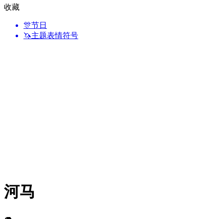
收藏
🎊
节日
🦄
主题表情符号
河马
🦛