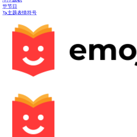
🎊
节日
🦄
主题表情符号