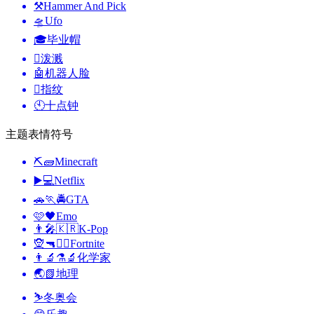
⚒️
Hammer And Pick
🛸
Ufo
🎓
毕业帽
🫟
泼溅
🤖
机器人脸
🫆
指纹
🕙
十点钟
主题表情符号
⛏🧱
Minecraft
▶️💻
Netflix
🚗🏃🚔
GTA
🩷🖤
Emo
👨‍🎤🇰🇷
K-Pop
🧝🔫🦹‍♂️
Fortnite
👨‍🔬⚗️🔬
化学家
🌏📗
地理
⛷
冬奥会