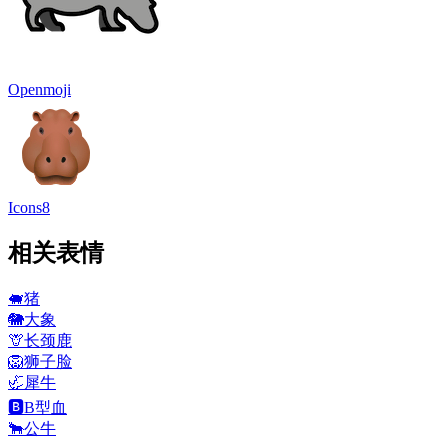
Openmoji
Icons8
相关表情
🐖
猪
🐘
大象
🦒
长颈鹿
🦁
狮子脸
🦏
犀牛
🅱️
B型血
🐂
公牛