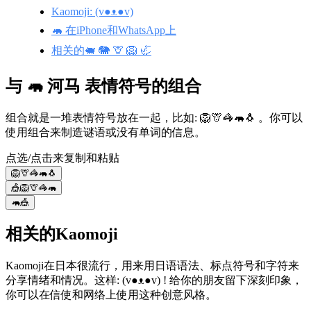
Kaomoji: (v●ᴥ●v)
🦛 在iPhone和WhatsApp上
相关的🐖 🐘 🦒 🦁 🦏
与 🦛 河马 表情符号的组合
组合就是一堆表情符号放在一起，比如: 🦁🦒🦓🦛🐧 。你可以
使用组合来制造谜语或没有单词的信息。
点选/点击来复制和粘贴
🦁🦒🦓🦛🐧
🎪🦁🦒🦓🦛
🦛🎪
相关的Kaomoji
Kaomoji在日本很流行，用来用日语语法、标点符号和字符来
分享情绪和情况。这样: (v●ᴥ●v) ! 给你的朋友留下深刻印象，
你可以在信使和网络上使用这种创意风格。