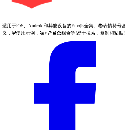
适用于iOS、Android和其他设备的Emojis全集。📚表情符号含
义，💬使用示例，🙅♀🍕🍔🍟组合等!易于搜索，复制和粘贴!