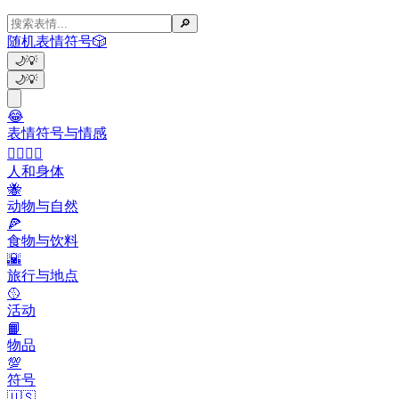
🔎
随机表情符号
🎲
🌙
💡
🌙
💡
😂
表情符号与情感
👩‍❤️‍💋‍👨
人和身体
🐝
动物与自然
🍕
食物与饮料
🌇
旅行与地点
🥎
活动
📙
物品
💯
符号
🇺🇸