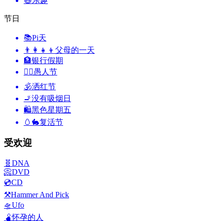
😄
乐趣
节日
📚
Pi天
👨‍👩‍👧‍👦
父母的一天
🏦
银行假期
🙆‍♂️
愚人节
🕉
洒红节
🚬
没有吸烟日
🛍
黑色星期五
🥚🐇
复活节
受欢迎
🧬
DNA
📀
DVD
💿
CD
⚒️
Hammer And Pick
🛸
Ufo
🫄
怀孕的人