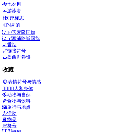
🎋
七夕树
🏊
游泳者
⚕️
医疗标志
❇️
闪亮的
🇨🇲
喀麦隆国旗
🇨🇾
塞浦路斯国旗
🚬
香烟
🔗
链接符号
🌯
墨西哥卷饼
收藏
😂
表情符号与情感
👩‍❤️‍💋‍👨
人和身体
🐝
动物与自然
🍕
食物与饮料
🌇
旅行与地点
🥎
活动
📙
物品
💯
符号
🇺🇸
旗帜