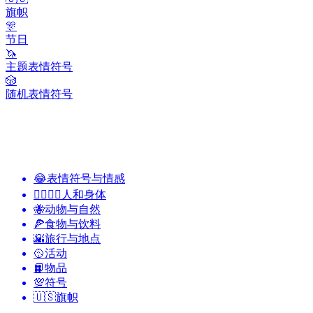
旗帜
🎊
节日
🦄
主题表情符号
🎲
随机表情符号
😂
表情符号与情感
👩‍❤️‍💋‍👨
人和身体
🐝
动物与自然
🍕
食物与饮料
🌇
旅行与地点
🥎
活动
📙
物品
💯
符号
🇺🇸
旗帜