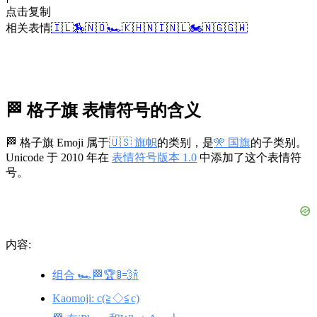
点击复制
相关表情
🇮🇱
🏇
🇳🇴
🏎️
🇰🇭
🇳🇮
🇳🇱
🏍️
🇳🇬
🇬🇼
🏁 格子旗 表情符号的含义
🏁 格子旗 Emoji 属于
🇺🇸 旗帜
的类别，是
🎌 国旗
的子类别。
Unicode 于 2010 年在
表情符号版本 1.0
中添加了这个表情符
号。
内容:
组合 🏎️🏁🏆🚦💨🍾
Kaomoji: c(≧◇≦c)