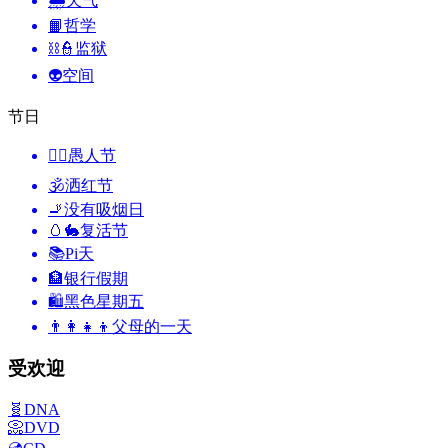
🌧
天气
📙
哲学
⛓️👮
监狱
👽
空间
节日
🙆‍♂️
愚人节
🕉
洒红节
🚬
没有吸烟日
🥚🐇
复活节
📚
Pi天
🏦
银行假期
🛍
黑色星期五
👨‍👩‍👧‍👦
父母的一天
受欢迎
🧬
DNA
📀
DVD