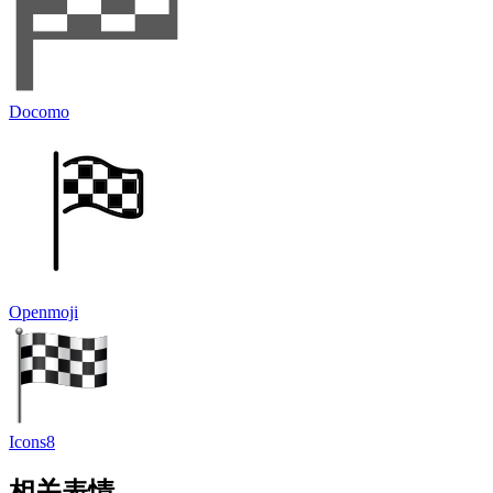
Docomo
Openmoji
Icons8
相关表情