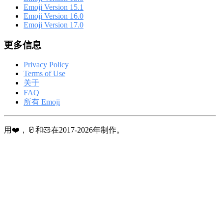
Emoji Version 15.1
Emoji Version 16.0
Emoji Version 17.0
更多信息
Privacy Policy
Terms of Use
关于
FAQ
所有 Emoji
用❤️，🥛和🐹在2017-2026年制作。