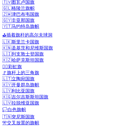
🇹🇻
图瓦卢国旗
🇬🇱
格陵兰旗帜
🇿🇼
津巴布韦国旗
🇬🇾
圭亚那国旗
🇾🇹
马约特岛旗帜
⛳
插着旗杆的高尔夫球洞
🇱🇰
斯里兰卡国旗
🇰🇳
圣基茨和尼维斯国旗
🇱🇮
列支敦士登国旗
🇰🇿
哈萨克斯坦国旗
🏳️‍🌈
彩虹旗
🚩
旗杆上的三角旗
🇱🇹
立陶宛国旗
🇰🇾
开曼群岛旗帜
🇱🇾
利比亚国旗
🇰🇬
吉尔吉斯斯坦国旗
🇱🇻
拉脱维亚国旗
🏳️
白色旗帜
🇹🇳
突尼斯国旗
🎌
交叉放置的旗帜