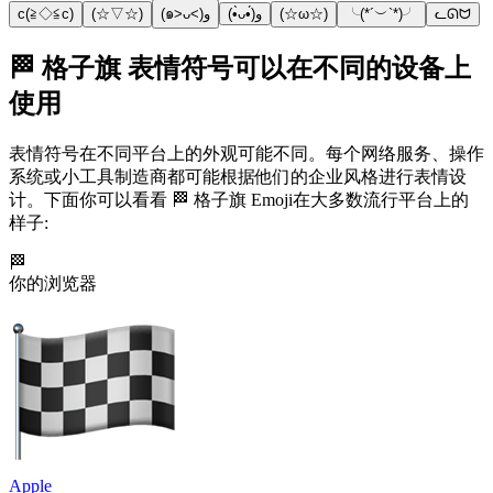
c(≧◇≦c)
(☆▽☆)
(๑˃ᴗ˂)ﻭ
(•̀ᴗ•́)و
(☆ω☆)
╰(*´︶`*)╯
ᓚᘏᗢ
🏁 格子旗 表情符号可以在不同的设备上
使用
表情符号在不同平台上的外观可能不同。每个网络服务、操作
系统或小工具制造商都可能根据他们的企业风格进行表情设
计。下面你可以看看 🏁 格子旗 Emoji在大多数流行平台上的
样子:
🏁
你的浏览器
Apple