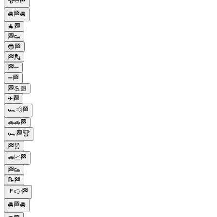
🐉⛵🏁
🚘🏁🚘
🐐🏁
🏁👟
😎🏁
🏁💂
🏁➖
➖🏁
🏁💪🏻
✈🏁
🏎️💨🏁
🚗🚗🏁
🏎️🏁🏆
🏁⏰
🚗📈🏁
🏁👟
📝🏁
🚩👉🏁
🚘🏁🚘