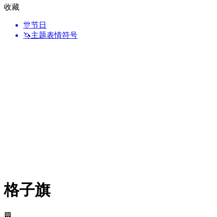
收藏
🎊
节日
🦄
主题表情符号
格子旗
🏁