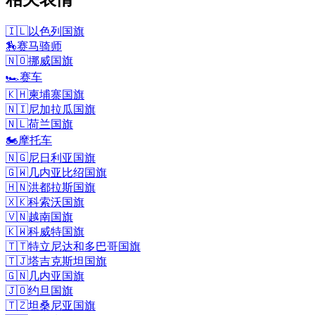
🇮🇱
以色列国旗
🏇
赛马骑师
🇳🇴
挪威国旗
🏎️
赛车
🇰🇭
柬埔寨国旗
🇳🇮
尼加拉瓜国旗
🇳🇱
荷兰国旗
🏍️
摩托车
🇳🇬
尼日利亚国旗
🇬🇼
几内亚比绍国旗
🇭🇳
洪都拉斯国旗
🇽🇰
科索沃国旗
🇻🇳
越南国旗
🇰🇼
科威特国旗
🇹🇹
特立尼达和多巴哥国旗
🇹🇯
塔吉克斯坦国旗
🇬🇳
几内亚国旗
🇯🇴
约旦国旗
🇹🇿
坦桑尼亚国旗