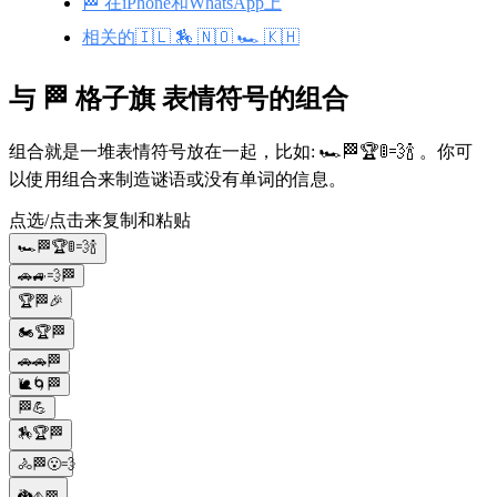
🏁 在iPhone和WhatsApp上
相关的🇮🇱 🏇 🇳🇴 🏎️ 🇰🇭
与 🏁 格子旗 表情符号的组合
组合就是一堆表情符号放在一起，比如: 🏎️🏁🏆🚦💨🍾 。你可
以使用组合来制造谜语或没有单词的信息。
点选/点击来复制和粘贴
🏎️🏁🏆🚦💨🍾
🚗🚙💨🏁
🏆🏁🎉
🏍️🏆🏁
🚗🚗🏁
🐌🌀🏁
🏁💪
🏇🏆🏁
🚴🏁😮‍💨