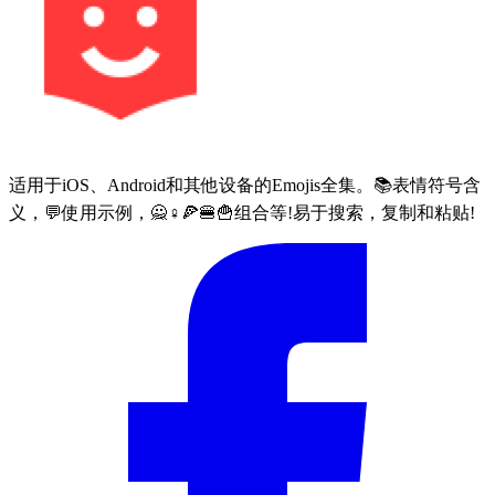
适用于iOS、Android和其他设备的Emojis全集。📚表情符号含
义，💬使用示例，🙅♀🍕🍔🍟组合等!易于搜索，复制和粘贴!