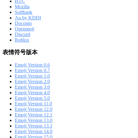
HTC
Mozilla
Softbank
Au by KDDI
Docomo
Openmoji
Discord
Roblox
表情符号版本
Emoji Version 0.6
Emoji Version 0.7
Emoji Version 1.0
Emoji Version 2.0
Emoji Version 3.0
Emoji Version 4.0
Emoji Version 5.0
Emoji Version 11.0
Emoji Version 12.0
Emoji Version 12.1
Emoji Version 13.0
Emoji Version 13.1
Emoji Version 14.0
Emoji Version 15.0