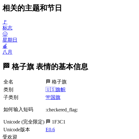
相关的主题和节日
🚩
标志
🥴
星期日
🍎
八月
🏁 格子旗 表情的基本信息
全名
🏁 格子旗
类别
🇺🇸旗帜
子类别
🎌国旗
如何输入短码
:checkered_flag:
Unicode (完全限定)
🏁 1F3C1
Unicode版本
E0.6
受欢迎