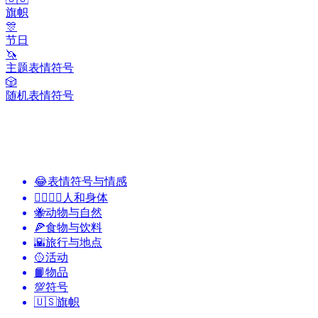
旗帜
🎊
节日
🦄
主题表情符号
🎲
随机表情符号
😂
表情符号与情感
👩‍❤️‍💋‍👨
人和身体
🐝
动物与自然
🍕
食物与饮料
🌇
旅行与地点
🥎
活动
📙
物品
💯
符号
🇺🇸
旗帜