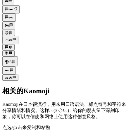
🚘🏁
🏁🏎️💨
🏁🏎️
🏍️🏁
😩🏁
📈🚗🏁
🏁🔘
🌟🏁
🐉⛵🏁
🏎️🏁
🚗🔥🏁
相关的Kaomoji
Kaomoji在日本很流行，用来用日语语法、标点符号和字符来
分享情绪和情况。这样: c(≧◇≦c) ! 给你的朋友留下深刻印
象，你可以在信使和网络上使用这种创意风格。
点选/点击来复制和粘贴