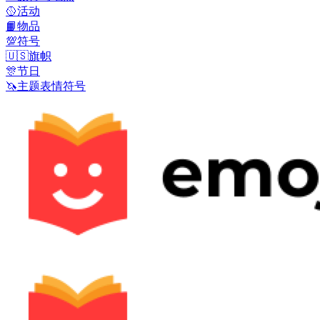
🥎
活动
📙
物品
💯
符号
🇺🇸
旗帜
🎊
节日
🦄
主题表情符号