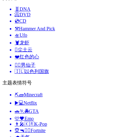
🧬
DNA
📀
DVD
💿
CD
⚒️
Hammer And Pick
🛸
Ufo
🦞
龙虾
🫯
尘土云
❤️
红色的心
🧚‍♂️
男仙子
🇮🇱
以色列国旗
主题表情符号
⛏🧱
Minecraft
▶️💻
Netflix
🚗🏃🚔
GTA
🩷🖤
Emo
👨‍🎤🇰🇷
K-Pop
🧝🔫🦹‍♂️
Fortnite