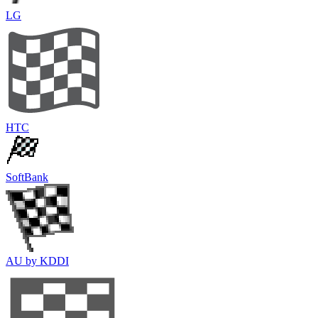
LG
HTC
SoftBank
AU by KDDI