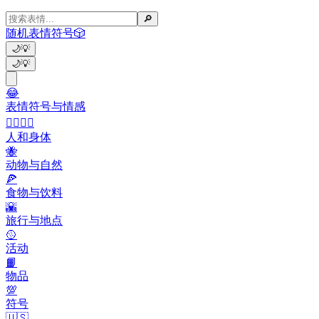
🔎
随机表情符号
🎲
🌙
💡
🌙
💡
😂
表情符号与情感
👩‍❤️‍💋‍👨
人和身体
🐝
动物与自然
🍕
食物与饮料
🌇
旅行与地点
🥎
活动
📙
物品
💯
符号
🇺🇸